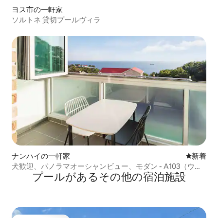
ヨス市の一軒家
ソルトネ 貸切プールヴィラ
ナンハイの一軒家
新しい宿
新着
犬歓迎、パノラマオーシャンビュー、モダン - A103（ウォ
プールがあるその他の宿泊施設
ルプールスパ/個別BBQ/オーシャンビュー/犬同伴）