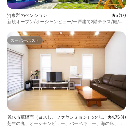
河東郡のペンション
レビュー1
5 (17)
新規オープン/オーシャンビュー/一戸建て2階テラス/庭/ミ
ニウォータープール/家族集会/団体集会[河東郡南海の海]
スーパーホスト
スーパーホスト
麗水市華陽面（ヨスし、ファヤンミョン）のペン
レビュー4件
4.75 (4)
ション
芝生の庭、オーシャンビュー、バーベキュー、海の床、貸
切12階