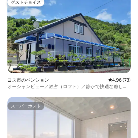
ゲストチョイス
ゲストチョイス
ヨス市のペンション
レビュー73件
4.96 (73)
オーシャンビュー／独占（ロフト）／静かで快適な癒しの
空間
スーパーホスト
スーパーホスト