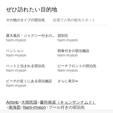
ぜひ訪⁠れ⁠た⁠い目⁠的⁠地
その他のタ⁠イ⁠プ⁠の宿⁠泊⁠先
近場で人気の観光スポット
露天風呂・ジャグジー付きの宿泊施設
貸別荘
Nam-myeon
Nam-myeon
ペンション
朝食付きの宿泊施設
Nam-myeon
Nam-myeon
ペットと泊まれる宿泊先
ビーチフロントの宿泊先
Nam-myeon
Nam-myeon
ビーチの近くにある宿泊施設
さらに表示
Nam-myeon
Airbnb
大韓民国
慶尚南道（キョンサンナムド）
南海郡
Nam-myeon
プール付きの宿泊先