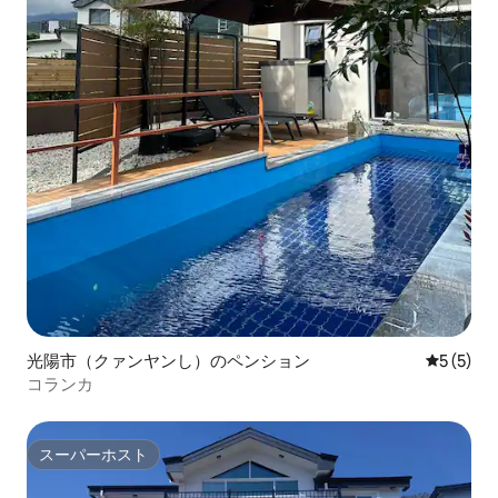
光陽市（クァンヤンし）のペンション
レビュー
5 (5)
コランカ
スーパーホスト
スーパーホスト