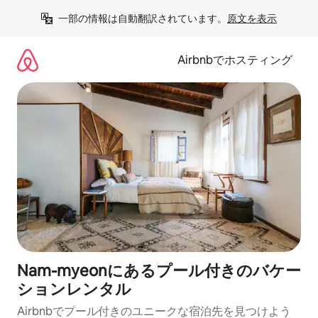
コ
一部の情報は自動翻訳されています。
原文を表示
ン
テ
ン
Airbnbでホスティング
ツ
に
ス
キ
ッ
プ
Nam-myeonにあるプール付きのバケー
ションレンタル
Airbnbでプール付きのユニークな宿泊先を見つけよう