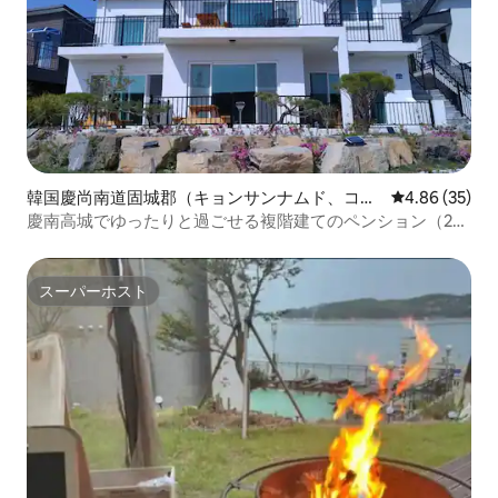
韓国慶尚南道固城郡（キョンサンナムド、コソ
レビュー35件
4.86 (35)
ングン）のペンション
慶南高城でゆったりと過ごせる複階建てのペンション（2階
建て専用）10名様可能
スーパーホスト
スーパーホスト