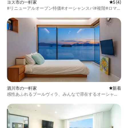
ヨス市の一軒家
レビュー
5 (4)
#リニューアルオープン特価#オーシャンスパ#複階#ロマン
チックな馬車10分#ケーブルカー5分#人気の宿泊先
泗川市の一軒家
新しい宿
新着
感性あふれるプールヴィラ、みんなで滞在するオーシャン
ビューの一戸建てハウス - ビランドックチェ・プールヴィ
ラ（トンチャン・オーシャンビュー／温水プール／焚き
火）