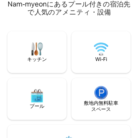
Nam-myeonにあるプール付きの宿泊先
かげで、再訪の方
から／チェックアウト：11時まで *個別屋
工事を再び完了し、 ようやく美しい
外プールの温水追加料金（現地支払い）
で人気のアメニティ・設備
皆様にお会いする
[3月～11月] 32℃ 40,000ウォン、34℃
級ホテルのコンセ
60,000ウォン [12月～2月] 32度 60,000ウ
しました。 家具
ォン、34度 80,000ウォン *海の景色が楽
ジキング）、キッ
しめる屋内浴槽：1泊につき1回無料（入
ミア製品を使用し
浴剤は使用できません） *バーベキューチ
利用の際の快適さ
ャコールグリルの貸し出し 20,000ウォン
の壁で作られた 
（現地支払い/3月～11月利用可能） *朝
ジャグジーで 足湯
食：滞在期間中毎日提供 （ランダムサン
キッチン
Wi-Fi
来てくださった方々
ドイッチ + 手作りヨーグルト + グラノー
ることができます。 🔷️屋外ガーデン
ラ + フルーツ + お好みのドリンク） *調
型プールのご利用（
理：簡単な調理のみ可能（強い匂いがす
長さ6m×4m以上
る料理や油分の多い料理は避けてくださ
に含まれています 
い） * ビームプロジェクター：120 インチ
ール使用料が発生しま
大画面（Netflix、YouTube 利用可能） *
ン） 🔷️空が見え
Bluetoothスピーカー： JBL * コーヒーポ
ー（温水使用時）30
ットとドリップバッグコーヒー
敷地内無料駐⁠車
プール
方は足湯 お子様は
_________ 島と潮の満ち引きが作り出し
ス⁠ペ⁠ー⁠ス
後、お問い合わせ
た見知らぬ時空間 深く呼吸して 休息を取
たします。 🔷️犬同伴可（10kg以下） 1匹
って 再び立ち上がる(rise)空間 南海スロー
につき清掃料金（3
スペース_到来
します。 最大2匹