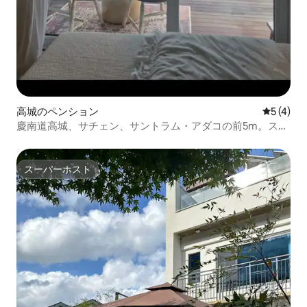
高城のペンション
レビュー
5 (4)
慶南道高城、サチェン、サントラム・アダコの前5m。ステ
イ。幸せで泣いたことがありますか？1-1
スーパーホスト
スーパーホスト