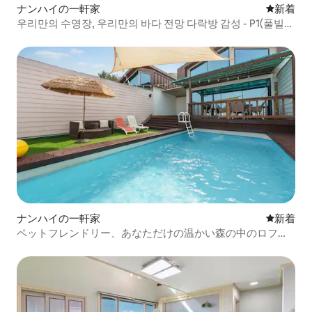
ナンハイの一軒家
新しい宿
新着
우리만의 수영장, 우리만의 바다 전망 다락방 감성 - P1(풀빌
라,제트스파,조식제공)
ナンハイの一軒家
新しい宿
新着
ペットフレンドリー、あなただけの温かい森の中のロフト
の雰囲気 - 3号室（一軒家/フルヴィラ/スパ/温水使用可）