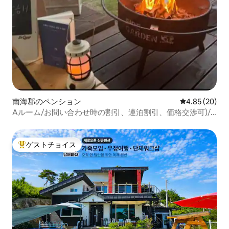
南海郡のペンション
レビュー20件
4.85 (20)
Aルーム/お問い合わせ時の割引、連泊割引、価格交渉可)/
キャンプ/バーベキュー/焚き火/オーシャンビュー/リベラ。
ゲストチョイス
大好評のゲストチョイスです。