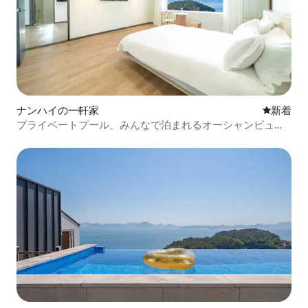
ナンハイの一軒家
新しい宿
新着
プライベートプール、みんなで泊まれるオーシャンビュー
のプライベート一軒家 - U9STAY（新築/一軒家/スパ/オーシ
ャンビュー）