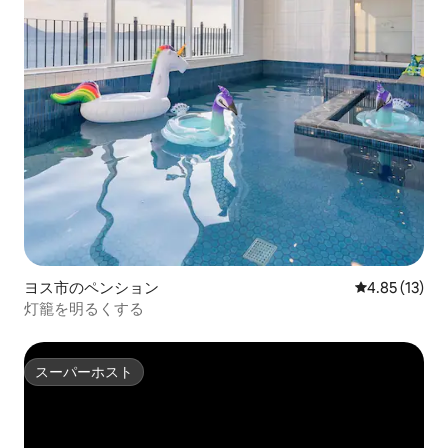
ヨス市のペンション
レビュー13件
4.85 (13)
灯籠を明るくする
スーパーホスト
スーパーホスト