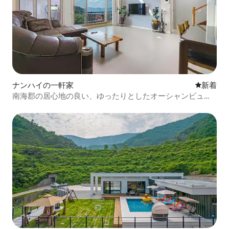
ナンハイの一軒家
新しい宿
新着
南海郡の居心地の良い、ゆったりとしたオーシャンビュー
の高い天井の客室 - 202号室（オーシャンビュー）