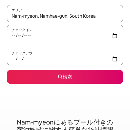
エリア
検索結果が表示されたら、上下の矢印キーを使って移動するか、
チェックイン
チェックアウト
検索
Nam-myeonに⁠あ⁠るプ⁠ー⁠ル⁠付⁠き⁠の
宿⁠泊⁠施⁠設⁠に関⁠す⁠る簡⁠単⁠な統⁠計⁠情⁠報