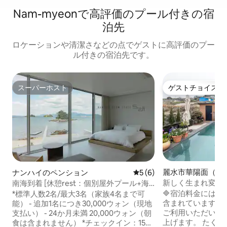
Nam-myeonで高評価のプール付きの宿
泊先
ロケーションや清潔さなどの点でゲストに高評価のプー
ル付きの宿泊先です。
スーパーホスト
ゲストチョイス
スーパーホスト
ゲストチョイス
麗水市華陽面（ヨ
ナンハイのペンション
レビュー6件、5つ星中5つ
5 (6)
ァヤンミョン）の
新しく生まれ変わ
南海到着 [休憩rest：個別屋外プール+海
ン
設 *済州島の石壁
の眺望が見える屋内風呂]
🔷️宿泊料金には、1
*標準人数2名/最大3名（家族4名まで可
ヴィラ 広々とした
含まれています。 これまで当宿泊施設を
能） - 追加1名につき30,000ウォン（現地
*ミューズハウス
ご利用いただいた
支払い） - 24か月未満 20,000ウォン（朝
上げます。 たく
食は含まれません） *チェックイン：15時