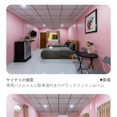
ヤイチャの個室
新しい宿
新着
専用バスルームと駐車場付きのデラックスツインルーム