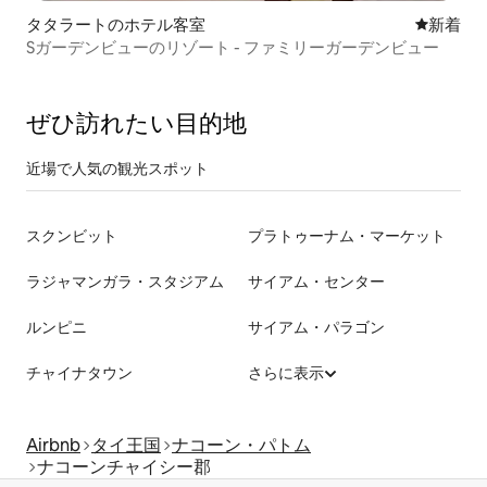
タタラートのホテル客室
新しい宿
新着
Sガーデンビューのリゾート - ファミリーガーデンビュー
ぜひ訪⁠れ⁠た⁠い目⁠的⁠地
近場で人気の観光スポット
スクンビット
プラトゥーナム・マーケット
ラジャマンガラ・スタジアム
サイアム・センター
ルンピニ
サイアム・パラゴン
チャイナタウン
さらに表示
Airbnb
タイ王国
ナコーン・パトム
ナコーンチャイシー郡