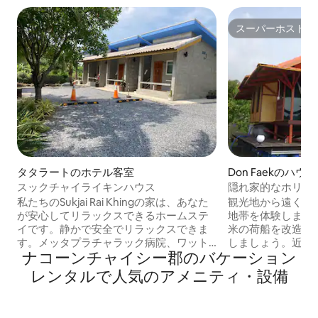
スーパーホスト
スーパーホスト
タタラートのホテル客室
Don Faekのハウ
スックチャイライキンハウス
隠れ家的なホリデ
私たちのSukjai Rai Khingの家は、あなた
観光地から遠く離
が安心してリラックスできるホームステ
地帯を体験しまし
イです。静かで安全でリラックスできま
米の荷船を改造し
す。メッタプラチャラック病院、ワット
しましょう。近く
ナコーンチャイシー郡のバケーション
ライキンに近いです。仕事、勉強、トレ
院、カフェ、村を
ーニング、休憩に利用できます。ドンワ
車、カヤック、ト
レンタルで人気のアメニティ・設備
イ水上市場、サムプラーン庭園、庭園内
しょう。ご利用い
のカフェなどの観光スポットにも近いで
と自転車（タンデ
す。
あります。