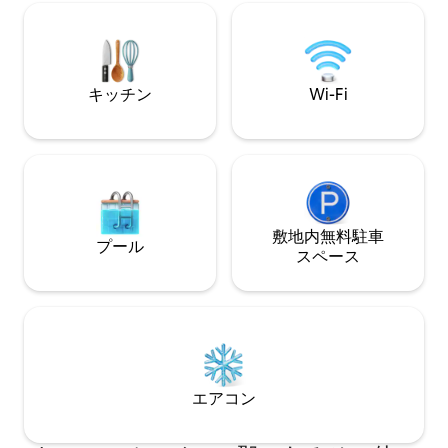
キッチン
Wi-Fi
敷地内無料駐⁠車
プール
ス⁠ペ⁠ー⁠ス
エアコン