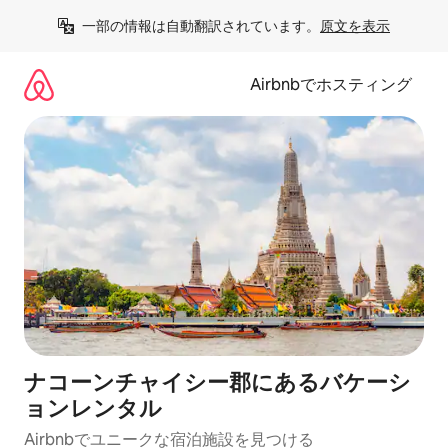
コ
一部の情報は自動翻訳されています。
原文を表示
ン
テ
ン
Airbnbでホスティング
ツ
に
ス
キ
ッ
プ
ナコーンチャイシー郡にあるバケーシ
ョンレンタル
Airbnbでユニークな宿泊施設を見つける