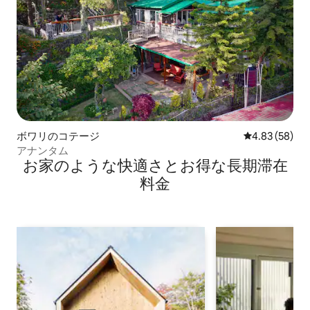
ボワリのコテージ
レビュー58件
4.83 (58)
アナンタム
お家のような快⁠適⁠さ⁠とお⁠得⁠な長⁠期⁠滞⁠在
料⁠金