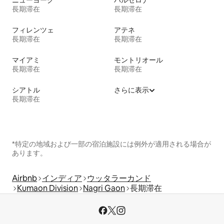
ニューヨーク
バルセロナ
長期滞在
長期滞在
フィレンツェ
アテネ
長期滞在
長期滞在
マイアミ
モントリオール
長期滞在
長期滞在
シアトル
さらに表示
長期滞在
*特定の地域および一部の宿泊施設には例外が適用される場合が
あります。
Airbnb
インディア
ウッタラーカンド
Kumaon Division
Nagri Gaon
長期滞在