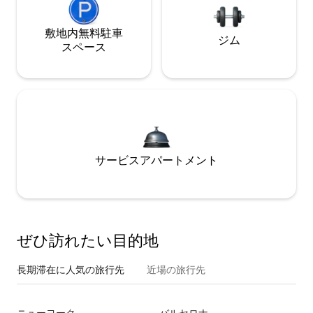
敷地内無料駐⁠車
ジム
ス⁠ペ⁠ー⁠ス
サービスアパートメント
ぜひ訪⁠れ⁠た⁠い目⁠的⁠地
長期滞在に人気の旅行先
近場の旅行先