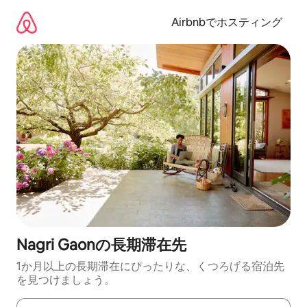
コ
ン
Airbnbでホスティング
テ
ン
ツ
に
ス
キ
ッ
プ
Nagri Gaonの長期滞在先
1か月以上の長期滞在にぴったりな、くつろげる宿泊先
を見つけましょう。