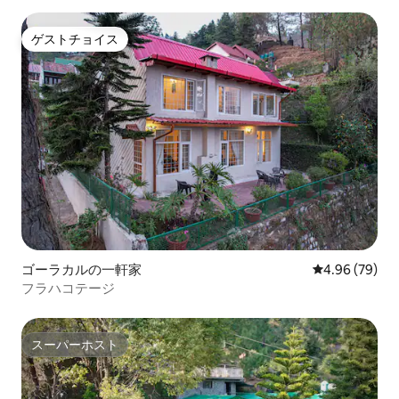
ゲストチョイス
ゲストチョイス
ゴーラカルの一軒家
レビュー79件
4.96 (79)
フラハコテージ
スーパーホスト
スーパーホスト