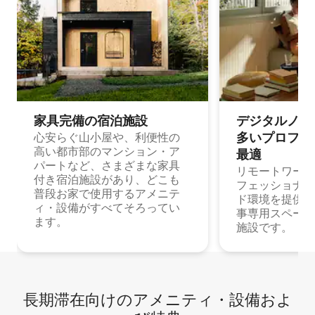
家具完備の宿⁠泊⁠施⁠設
デジタルノマド
多⁠いプ⁠ロ⁠フ⁠ェ⁠
心安らぐ山小屋や、利便性の
高い都市部のマンション・ア
最⁠適
パートなど、さまざまな家具
リモートワーク
付き宿泊施設があり、どこも
フェッショナル
普段お家で使用するアメニテ
ド環境を提供する
ィ・設備がすべてそろってい
事専用スペース
ます。
施設です。
長期滞在向け⁠のア⁠メ⁠ニ⁠テ⁠ィ⁠・設⁠備⁠およ