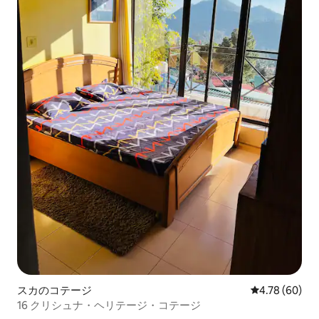
スカのコテージ
レビュー60件
4.78 (60)
16 クリシュナ・ヘリテージ・コテージ