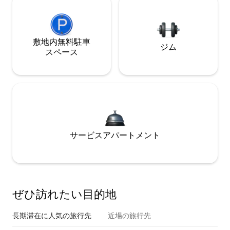
敷地内無料駐⁠車
ジム
ス⁠ペ⁠ー⁠ス
サービスアパートメント
ぜひ訪⁠れ⁠た⁠い目⁠的⁠地
長期滞在に人気の旅行先
近場の旅行先