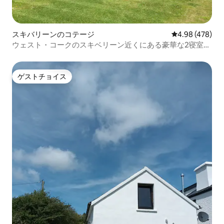
スキバリーンのコテージ
レビュー478件
4.98 (478)
ウェスト・コークのスキベリーン近くにある豪華な2寝室の
コテージ
ゲストチョイス
ゲストチョイス