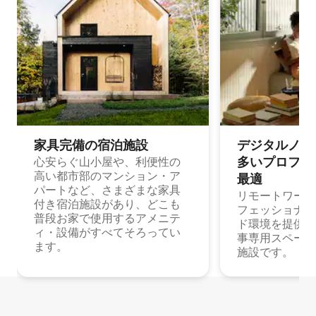
家具完備の宿⁠泊⁠施⁠設
デジタルノマド
多⁠いプ⁠ロ⁠フ⁠ェ⁠
心安らぐ山小屋や、利便性の
高い都市部のマンション・ア
最⁠適
パートなど、さまざまな家具
リモートワーク
付き宿泊施設があり、どこも
フェッショナル
普段お家で使用するアメニテ
ド環境を提供する
ィ・設備がすべてそろってい
事専用スペース
ます。
施設です。