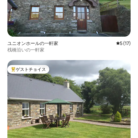
ユニオンホールの一軒家
レビュー1
5 (17)
桟橋沿いの一軒家
ゲストチョイス
大好評のゲストチョイスです。