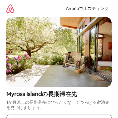
コ
ン
Airbnbでホスティング
テ
ン
ツ
に
ス
キ
ッ
プ
Myross Islandの長期滞在先
1か月以上の長期滞在にぴったりな、くつろげる宿泊先
を見つけましょう。