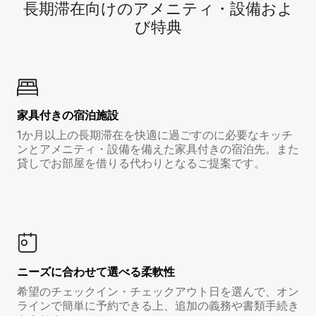
長期滞在向け⁠のア⁠メ⁠ニ⁠テ⁠ィ⁠・設⁠備⁠およ
び特⁠典
家具付き⁠の宿⁠泊⁠施⁠設
1か月以上の長期滞在を快適に過ごすのに必要なキッチ
ンとアメニティ・設備を備えた家具付きの宿泊先。また
貸しでお部屋を借りる代わりとなるご提案です。
ニーズに合わせて選べる柔軟性
希望のチェックイン・チェックアウト日を選んで、オン
ラインで簡単に予約できる上、追加の義務や書類手続き