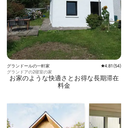
グランドールの一軒家
レビュー54件
4.81 (54)
グランドアの2寝室の家
お家のような快⁠適⁠さ⁠とお⁠得⁠な長⁠期⁠滞⁠在
料⁠金