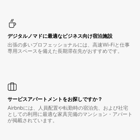
デジタルノマド⁠に最⁠適⁠なビ⁠ジ⁠ネ⁠ス⁠向⁠け宿⁠泊⁠施⁠設
出張の多いプロフェッショナルには、高速Wi-Fiと仕事
専用スペースを備えた長期滞在先がおすすめです。
サービスアパートメントをお探しですか？
Airbnbには、人員配置や転勤時の宿泊先、および社宅
としての利用に最適な家具完備のマンション・アパート
が掲載されています。