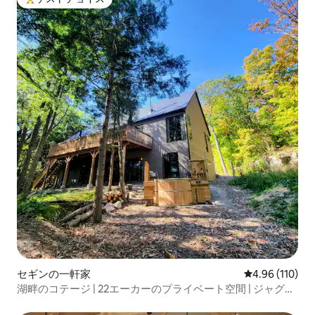
大好評のゲストチョイスです。
セギンの一軒家
レビュー110件
4.96 (110)
湖畔のコテージ | 22エーカーのプライベート空間 | ジャグジ
ー