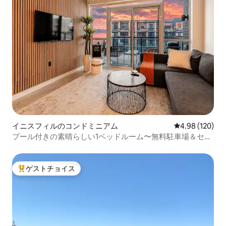
イニスフィルのコンドミニアム
レビュー120件
4.98 (120)
プール付きの素晴らしい1ベッドルーム〜無料駐車場＆セル
フチェックイン
ゲストチョイス
大好評のゲストチョイスです。