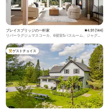
ブレイスブリッジの一軒家
レビュー144件
4.91 (144)
リバーラグジュマスコーカ、6寝室5バスルーム、ジャグジ
ー、Wi-Fi 200mb+
ゲストチョイス
大好評のゲストチョイスです。