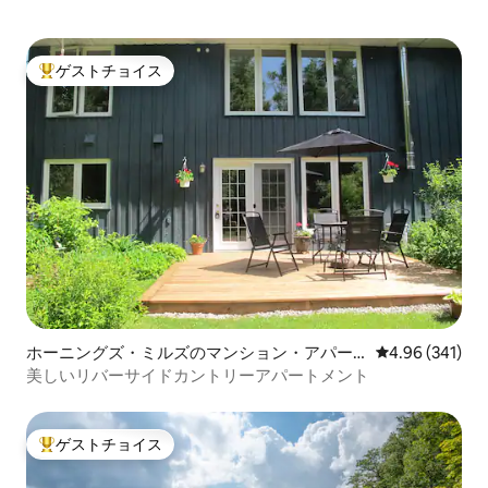
ゲストチョイス
大好評のゲストチョイスです。
ホーニングズ・ミルズのマンション・アパー
レビュー341件
4.96 (341)
ト
美しいリバーサイドカントリーアパートメント
ゲストチョイス
大好評のゲストチョイスです。