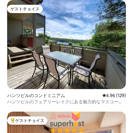
ゲストチョイス
ゲストチョイス
ハンツビルのコンドミニアム
レビュー129件
4.96 (129)
ハンツビルのフェアリーレイクにある魅力的なマスコーカ
の宿泊先
ゲストチョイス
大好評のゲストチョイスです。