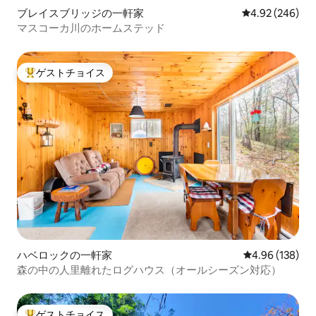
ブレイスブリッジの一軒家
レビュー246件
4.92 (246)
マスコーカ川のホームステッド
ゲストチョイス
大好評のゲストチョイスです。
ハベロックの一軒家
レビュー138件
4.96 (138)
森の中の人里離れたログハウス（オールシーズン対応）
ゲストチョイス