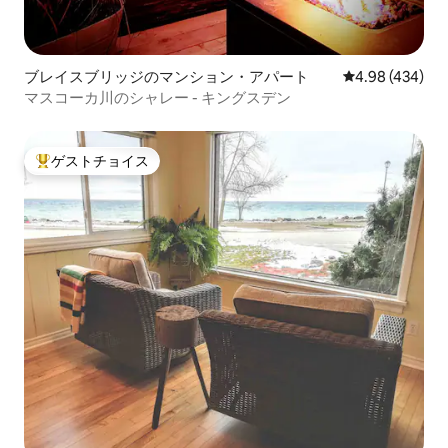
ブレイスブリッジのマンション・アパート
レビュー434件
4.98 (434)
マスコーカ川のシャレー - キングスデン
ゲストチョイス
大好評のゲストチョイスです。