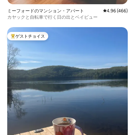
ミーフォードのマンション・アパート
レビュー466件
4.96 (466)
カヤックと自転車で行く日の出とベイビュー
ゲストチョイス
大好評のゲストチョイスです。