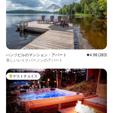
ハンツビルのマンション・アパート
レビュー283件
4.98 (283)
美しいレイクバーノンのアパート
ゲストチョイス
大好評のゲストチョイスです。