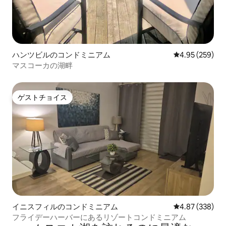
ハンツビルのコンドミニアム
レビュー259件
4.95 (259)
マスコーカの湖畔
ゲストチョイス
ゲストチョイス
イニスフィルのコンドミニアム
レビュー338件
4.87 (338)
フライデーハーバーにあるリゾートコンドミニアム