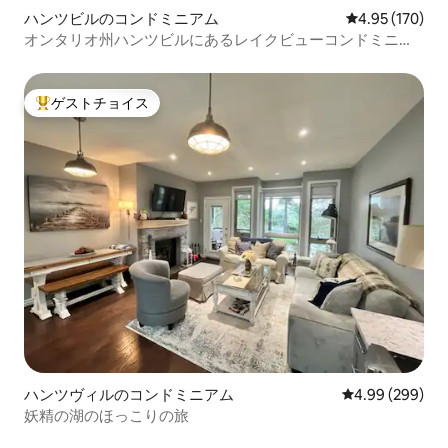
ハンツビルのコンドミニアム
レビュー170件
4.95 (170)
オンタリオ州ハンツビルにあるレイクビューコンドミニア
ム
ゲストチョイス
大好評のゲストチョイスです。
ハンツヴィルのコンドミニアム
レビュー299件
4.99 (299)
妖精の湖のほっこりの旅