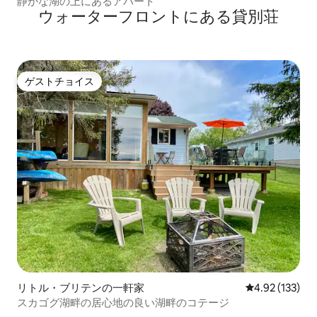
静かな湖の上にあるアパート
ウォーターフロントにある貸別荘
ゲストチョイス
ゲストチョイス
リトル・ブリテンの一軒家
レビュー133件
4.92 (133)
スカゴグ湖畔の居心地の良い湖畔のコテージ