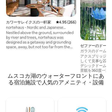
カワーサレイクスの一軒家
レビュー266件、5つ星中4.95
4.95 (266)
nortehaus - Nordic and Japanese
inspired escape
Nestled above the ground, surrounded
by river and trees, nortehaus was
designed as a getaway and grounding
ゼファーのドーム
space, away, but not too far from the
ガラスのドームで
city. Drawing from Nordic and Japanese
曜日は無料）
アクスブリッジの
influences, nortehaus honours
しくて見事な22
simplicity, good company, sustainability,
デシックドームをご覧
and all things hygge.
景観を360度一望
ムスコカ湖のウォーターフロントにあ
覚めることを想像し
意ください...週
る宿泊施設で人気のアメニティ・設備
日と土曜日から日
す。これにより、ゲ
ェックアウトする
曜日の滞在を満喫
夜の滞在オプショ
お楽しみください。 8X12のバンキー