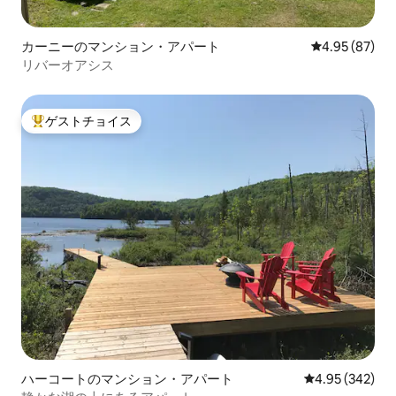
カーニーのマンション・アパート
レビュー87件
4.95 (87)
リバーオアシス
ゲストチョイス
大好評のゲストチョイスです。
ハーコートのマンション・アパート
レビュー342件
4.95 (342)