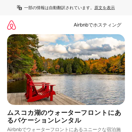
コ
一部の情報は自動翻訳されています。
原文を表示
ン
テ
ン
Airbnbでホスティング
ツ
に
ス
キ
ッ
プ
ムスコカ湖のウォーターフロントにあ
るバケーションレンタル
Airbnbでウォーターフロントにあるユニークな宿泊施