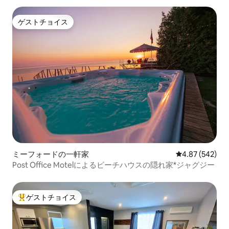
ゲストチョイス
ゲストチョイス
ミーフォードの一軒家
レビュー542件
4.87 (542)
Post Office Motelによるビーチハウスの隠れ家*ジャグジー
ゲストチョイス
大好評のゲストチョイスです。