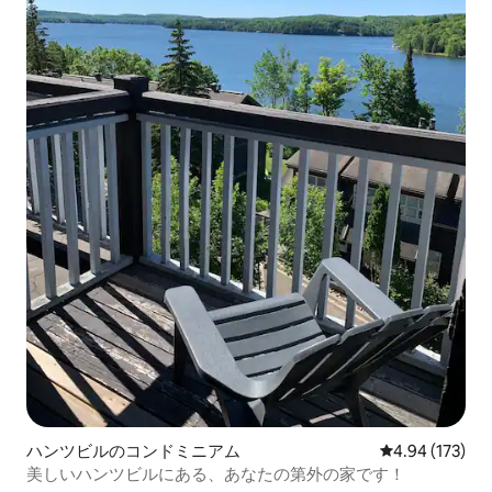
ハンツビルのコンドミニアム
レビュー173件
4.94 (173)
美しいハンツビルにある、あなたの第外の家です！