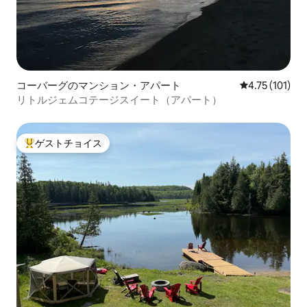
コーバーグのマンション・アパート
レビュー101
4.75 (101)
リトルジェムコテージスイート（アパート）
ゲストチョイス
大好評のゲストチョイスです。