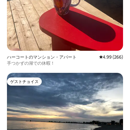
ハーコートのマンション・アパート
レビュー266件
4.99 (266)
手つかずの湖での休暇！
ゲストチョイス
ゲストチョイス