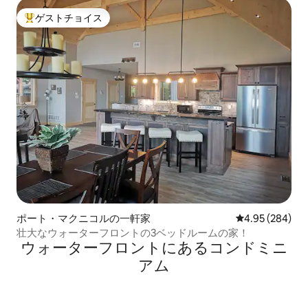
ゲストチョイス
大好評のゲストチョイスです。
ポート・マクニコルの一軒家
レビュー284件
4.95 (284)
壮大なウォーターフロントの3ベッドルームの家！
ウォーターフロントにあるコンドミニ
アム