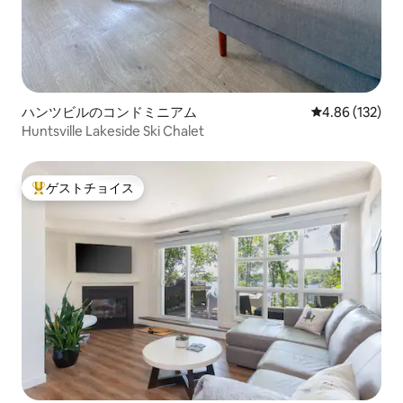
ハンツビルのコンドミニアム
レビュー132件
4.86 (132)
Huntsville Lakeside Ski Chalet
ゲストチョイス
大好評のゲストチョイスです。