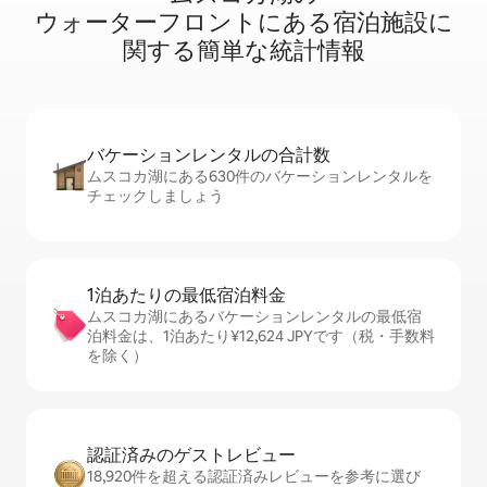
ウ⁠ォ⁠ー⁠タ⁠ー⁠フ⁠ロ⁠ン⁠ト⁠に⁠あ⁠る宿⁠泊⁠施⁠設⁠に
関⁠す⁠る簡⁠単⁠な統⁠計⁠情⁠報
バケーションレ⁠ン⁠タ⁠ル⁠の合⁠計⁠数
ムスコカ湖にある630件のバケーションレンタルを
チェックしましょう
1泊あたりの最⁠低⁠宿⁠泊⁠料⁠金
ムスコカ湖にあるバケーションレンタルの最低宿
泊料金は、1泊あたり¥12,624 JPYです（税・手数料
を除く）
認証済みのゲ⁠ス⁠ト⁠レ⁠ビ⁠ュ⁠ー
18,920件を超える認証済みレビューを参考に選び