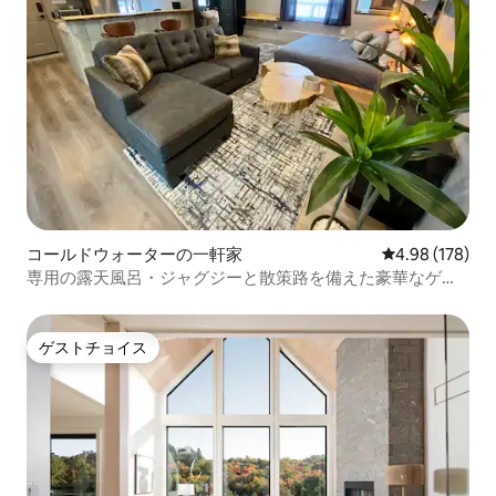
コールドウォーターの一軒家
レビュー178件
4.98 (178)
専用の露天風呂・ジャグジーと散策路を備えた豪華なゲス
トハウス
ゲストチョイス
ゲストチョイス