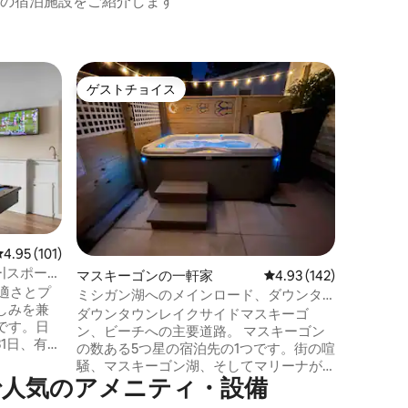
の宿泊施設をご紹介します
ノートン
ゲストチョイス
ゲスト
ゲストチョイス
ゲスト
家
ミシガン
この豪華
湖のビー
りにある
ライク」の
家には、
セントラ
温水プー
ファイヤ
レビュー101件、5つ星中4.95つ星の平均評価
4.95 (101)
スケット
ー|スポーツ
マスキーゴンの一軒家
レビュー142件、5つ星
4.93 (142)
セットを
快適さとプ
す。 ダブルオーブンと6バーナーガスコン
ミシガン湖へのメインロード、ダウンタ
しみを兼
ロ、充実
ウンレイクサイドマスキーゴン
ダウンタウンレイクサイドマスキーゴ
です。日
ッチンは
ン、ビーチへの主要道路。 マスキーゴン
31日、有
いただけるはず
の数ある5つ星の宿泊先の1つです。街の喧
き火台や8
で、すべ
騒、マスキーゴン湖、そしてマリーナが
ごしまし
で人気のアメニティ・設備
すぐそばの湖畔のダウンタウンにありま
スタイル
す。ミルウォーキーフェリーまで徒歩で