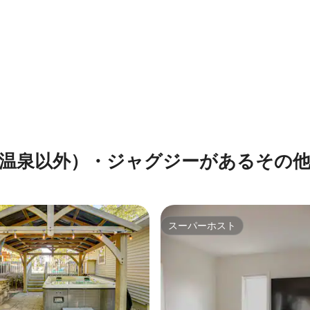
つ星中5つ星の平均評価
温泉以外）・ジャグジーがあるその
スーパーホスト
スーパーホスト