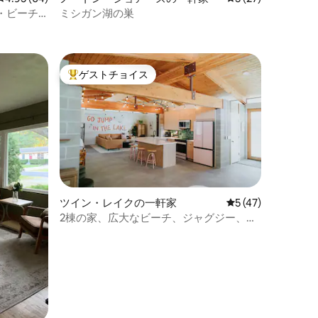
・ビーチ
ミシガン湖の巣
ゲストチョイス
大好評のゲストチョイスです。
ツイン・レイクの一軒家
レビュー47件、5
5 (47)
2棟の家、広大なビーチ、ジャグジー、サ
ウナ