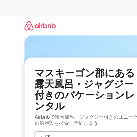
コ
ン
テ
ン
ツ
に
ス
キ
ッ
プ
マスキーゴン郡にある
露天風呂・ジャグジー
付きのバケーションレ
ンタル
Airbnbで露天風呂・ジャグジー付きのユニー
宿泊施設を検索・予約しよう
エリア