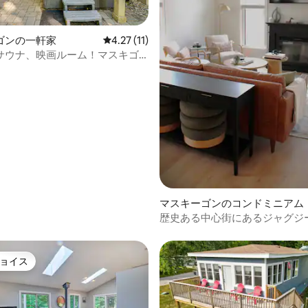
中4.5つ星の平均評価
ゴンの一軒家
レビュー11件、5つ星中4.27つ星の平均評価
4.27 (11)
サウナ、映画ルーム！マスキゴ
ックス
マスキーゴンのコンドミニアム
歴史ある中心街にあるジャグジ
ラット（2階）
ョイス
ョイス