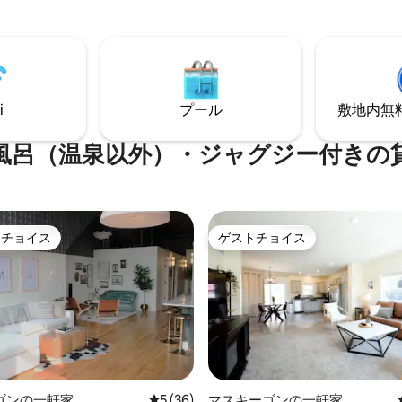
のゲームラウンジがあり、ウェ
ームルームが1つ、さらに家の中
ー、ビリヤード台、複数のテレ
る場所にテレビが設置されてお
っています。ゲームを楽しんだ
でもエンターテイメントを楽し
まで遊んだりするのに最適です
自然に囲まれ、近くに隣人がい
様のキッチン、高級寝具、最大1
、完全なプライバシーが確保さ
収容できるスペースで、グルー
のむような景色を楽しめます。
在も楽々。ミシガン湖、ミシガ
i
プール
敷地内無料駐
スし、つながりを深め、元気を
ンチャー、マスキゴンのダウン
のに最適な環境です。最大15名様
で数分です。
に宿泊可能なこのキャビンは、
風呂（温泉以外）・ジャグジー付きの
力と洗練された快適さを兼ね備
す。
トチョイス
ゲストチョイス
ゲストチョイスです。
ゲストチョイス
ゴンの一軒家
レビュー36件、5つ星中5つ星の平均評価
5 (36)
マスキーゴンの一軒家