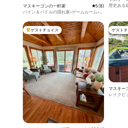
歴史ある
マスキーゴンの一軒家
レビュー8件、5つ
5 (8)
き）
パイン＆パドルの隠れ家•ゲームルーム•ジ
ャグジー•プール
ゲストチョイス
ゲストチ
大好評のゲストチョイスです。
ゲストチ
マスキー
レイクビュ
ャグジー
め！