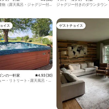
建物（露天風呂・ジャグジー付
ジャグジー付きのダウンタウン
星中5つ星の平均評価
ハウス
ョイス
ゲストチョイス
ョイス
ゲストチョイス
ゴンの一軒家
レビュー30件、5つ星中4.93つ星の平均評価
4.93 (30)
ー・リトリート - 露天風呂・ジ
、ファイヤーピット、湖の眺