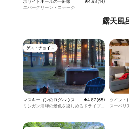
ホワイトホールの一軒家
レビュー14件、5つ星中
4.93 (14)
エバーグリーン・コテージ
露天風
ゲストチョイス
ゲストチョイス
マスキーゴンのログハウス
レビュー68件、5つ星中
4.87 (68)
ツイン・
ミシガン湖畔の景色を楽しめるドライブ
スーペリ
リゾート - コテージ1号
+ポンツ