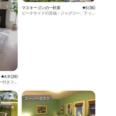
マスキーゴンの一軒家
レビュー36件、5
5 (36)
ビーチサイドの至福：ジャグジー、ティ
キバー、サウナ、ゲーセン！
レビュー29件、5つ星中4.9つ星の平均評価
4.9 (29)
ー付きフ
スーパーホスト
スーパーホスト