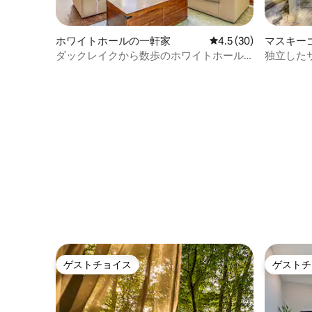
ホワイトホールの一軒家
レビュー30件、5つ星
4.5 (30)
マスキー
ダックレイクから数歩のホワイトホール
独立した
の広大な家
ンでリラ
ゲストチョイス
ゲストチ
ゲストチョイス
ゲストチ