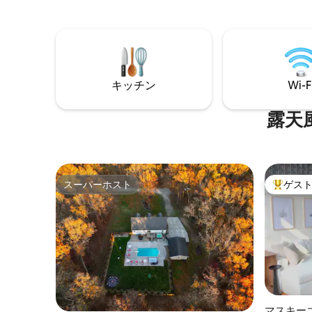
備えたゲ
ボードゲーム ✅ サラウンドサウンド付き
のあらゆ
シアター ✅ パティオ ✅ グリル ✅ ハンモッ
り、いつ
クス ✅ ビーチの必需品（椅子、傘、タオ
めます。
ル、クーラー）✅ 2つのビーチまで15分、
ないため
ミシガンアドベンチャーまで10分、グラ
れ、息を
ンドヘイブンまで15分、ルディントンまで
キッチン
Wi-F
リラック
55分、グランドラピッズまで35分。
回復する
まで快適
露天
素朴な魅
えていま
スーパーホスト
ゲス
スーパーホスト
大好評の
マスキー