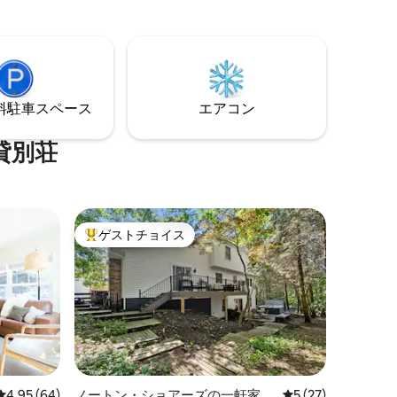
ットバ
行けます。ここには舗装された自転車道
ビが備わ
があります。ミシガン湖まで2.5マイルで
り、深夜
す。 近くのマスケゴン湖で無料の自転車
。プロ仕
やカヤックをご利用ください。 バー、ド
4人まで
ーナツショップ、レストラン、蒸留所、
プでの滞
ピザ、ショップまで徒歩で行けます。天
ンアドベ
⁠車ス⁠ペ⁠ー⁠ス
エアコン
候により、湯船が閉鎖される場合があり
タウンま
ます。 当社にご確認ください。ここでは
クレジットカードのセキュリティ保持が
貸別荘
必要です
ゲストチョイス
大好評のゲストチョイスです。
レビュー64件、5つ星中4.95つ星の平均評価
4.95 (64)
ノートン・ショアーズの一軒家
レビュー27件、5
5 (27)