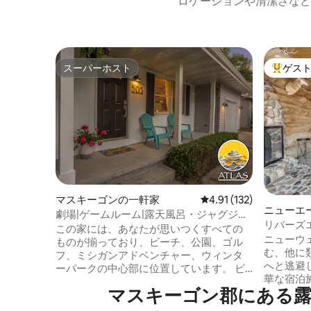
ロケーションや清潔さなど
スーパーホスト
ゲス
スーパーホスト
大好評の
マスキーゴンの一軒家
レビュー132件、5つ星
4.91 (132)
ニューエ
劇場|ゲームルーム|露天風呂・ジャグジー|
リバーズエ
5寝室 みんなで楽しめる！
この家には、あなたが思いつくすべての
ゲームル
ニューウ
ものが揃っており、ビーチ、公園、ゴル
む、他に
フ、ミシガンアドベンチャー、ウィンタ
へと逃避
ーパークの中心部に位置しています。 ビ
華な宿泊
リヤード台 ✅ 卓球 ✅ エアホッケー ✅ シャ
マスキーゴン郡にある露
滞在のた
ッフルボードテーブルとボウリング ✅ コ
ったフル
ーンホール＆スパイクボール ✅ ダーツ ✅