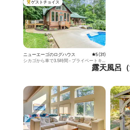
ゲストチョイス
大好評のゲストチョイスです。
ニューエーゴのログハウス
レビュー31件、5
5 (31)
シカゴから車で3.5時間 - プライベートキ
露天風呂（
ャビンリトリート