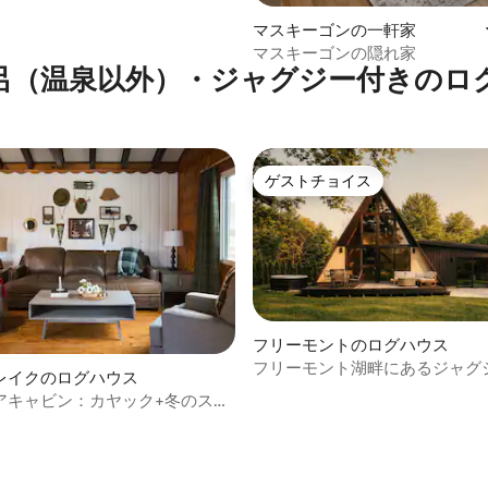
4.93つ星の平均評価
マスキーゴンの一軒家
マスキーゴンの隠れ家
呂（温泉以外）・ジャグジー付きのロ
ゲストチョイス
ゲストチョイス
フリーモントのログハウス
フリーモント湖畔にあるジャグ
4.87つ星の平均評価
レイクのログハウス
ム付きの居心地のよい三角屋根
アキャビン：カヤック+冬のスパ
ウス
ーン