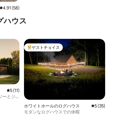
レビュー58件、5つ星中4.91つ星の平均評価
4.91 (58)
グハウス
ゲストチョイス
大好評のゲストチョイスです。
レビュー11件、5つ星中5つ星の平均評価
5 (11)
ジーとジ
のログハ
ホワイトホールのログハウス
レビュー35件、5
5 (35)
モダンなログハウスでの休暇