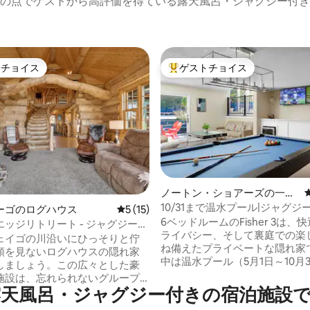
の点でゲストから高評価を得ている露天風呂・ジャグジー付き
トチョイス
ゲストチョイス
ゲストチョイスです。
大好評のゲストチョイスです。
ノートン・ショアーズの一軒
中4.91つ星の平均評価
家
10/31まで温水プール|ジャグジ
ーゴのログハウス
レビュー15件、5つ星中5つ星の平均評価
5 (15)
バー
6ベッドルームのFisher 3は、
ッジリトリート - ジャグジー、
ライバシー、そして裏庭での楽
ーム、リバーフロント
ェイゴの川沿いにひっそりと佇
ね備えたプライベートな隠れ家
類を見ないログハウスの隠れ家
中は温水プール（5月1日～10月
しましょう。この広々とした豪
料）で過ごし、夜は森の中の焚
施設は、忘れられないグループ
人用のホットタブでゆっくり過
天風呂・ジャグジー付きの宿泊施設
めに設計されており、設備の整
ょう。屋内には、スポーツバー
キッチンが2つ、充実した設備を