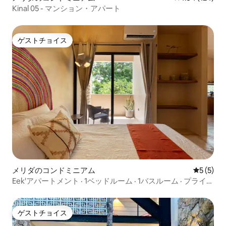
Kinal 05 - マンション・アパート
ゲストチョイス
ゲストチョイス
メリダのコンドミニアム
レビュー
5 (5)
Eek'アパートメント · 1ベッドルーム · 1バスルーム · プライベ
ートテラス
ゲストチョイス
ゲストチョイス