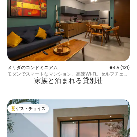
メリダのコンドミニアム
レビュー121
4.9 (121)
モダンでスマートなマンション。高速Wi-Fi。セルフチェッ
家族と泊まれる貸別荘
クイン
ゲストチョイス
大好評のゲストチョイスです。