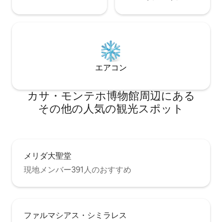
エアコン
カサ・モンテホ博物館⁠周⁠辺⁠に⁠あ⁠る
そ⁠の⁠他⁠の人⁠気⁠の観⁠光⁠ス⁠ポ⁠ッ⁠ト
メリダ大聖堂
現地メンバー391人のおすすめ
ファルマシアス・シミラレス