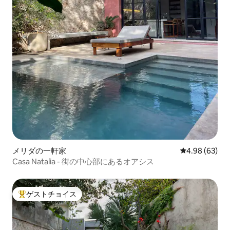
メリダの一軒家
レビュー63件
4.98 (63)
Casa Natalia - 街の中心部にあるオアシス
ゲストチョイス
大好評のゲストチョイスです。