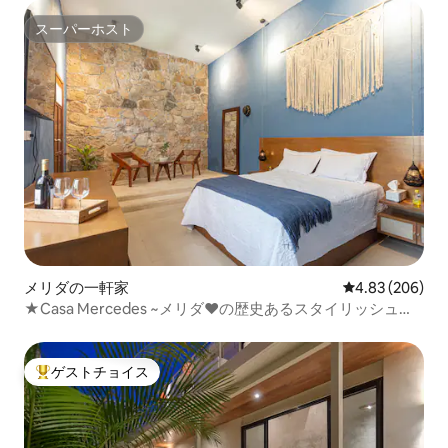
スーパーホスト
スーパーホスト
メリダの一軒家
レビュー206件
4.83 (206)
★Casa Mercedes ~メリダ❤の歴史あるスタイリッシュな
建物
ゲストチョイス
大好評のゲストチョイスです。