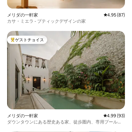
メリダの一軒家
レビュー87件
4.95 (87)
カサ・ミエラ - ブティックデザインの家
ゲストチョイス
大好評のゲストチョイスです。
メリダの一軒家
レビュー93件
4.99 (93)
ダウンタウンにある歴史ある家、徒歩圏内、専用プール付
き