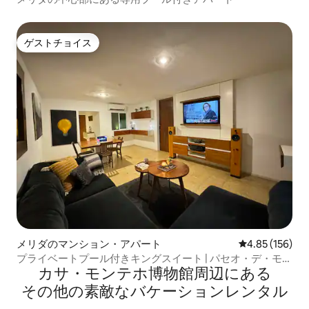
ゲストチョイス
ゲストチョイス
メリダのマンション・アパート
レビュー156件
4.85 (156)
プライベートプール付きキングスイート | パセオ・デ・モン
カサ・モンテホ博物館⁠周⁠辺⁠に⁠あ⁠る
テホ
そ⁠の⁠他⁠の素⁠敵⁠なバ⁠ケ⁠ー⁠シ⁠ョ⁠ン⁠レ⁠ン⁠タ⁠ル