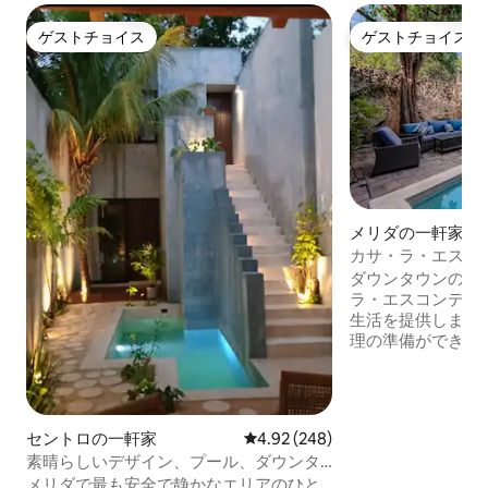
ゲストチョイス
ゲストチョイス
ゲストチョイス
ゲストチョイス
メリダの一軒家
カサ・ラ・エスコ
ダウンタウンの中
ラ・エスコンディ
生活を提供します。 個別のオフィス
理の準備ができて
ない！）キッチン
大型スマートテレ
あり、忙しい1日
でくつろぐことが
セントロの一軒家
レビュー248件、5つ星中4.92
4.92 (248)
リウムに加え、庭
素晴らしいデザイン、プール、ダウンタ
リア、専用の付属ガ
ウン、2寝室2バスルーム
メリダで最も安全で静かなエリアのひと
日以上のご滞在の