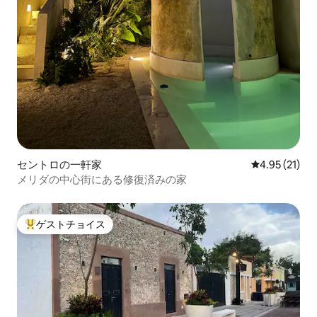
セントロの一軒家
レビュー21件
4.95 (21)
メリダの中心街にある修復済みの家
ゲストチョイス
大好評のゲストチョイスです。