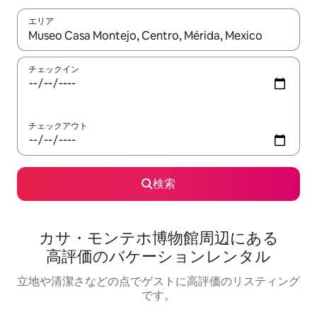
エリア
検索結果が表示されたら、上下の矢印キーを使って移動するか、
チェックイン
チェックアウト
検索
カサ・モンテホ博物館⁠周⁠辺⁠に⁠あ⁠る
高⁠評⁠価⁠のバ⁠ケ⁠ー⁠シ⁠ョ⁠ン⁠レ⁠ン⁠タ⁠ル
立地や清潔さなどの点でゲストに高評価のリスティング
です。