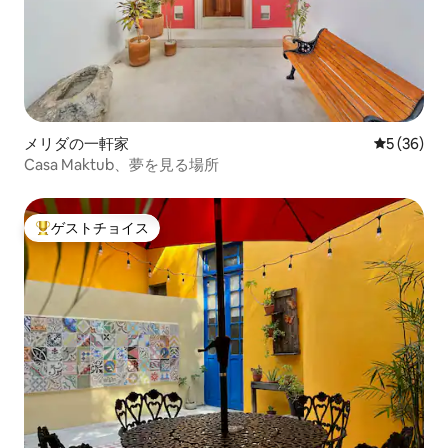
メリダの一軒家
レビュー3
5 (36)
Casa Maktub、夢を見る場所
ゲストチョイス
大好評のゲストチョイスです。