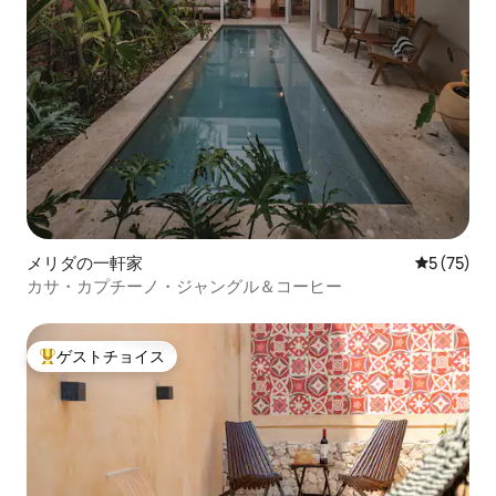
メリダの一軒家
レビュー7
5 (75)
カサ・カプチーノ・ジャングル＆コーヒー
ゲストチョイス
大好評のゲストチョイスです。