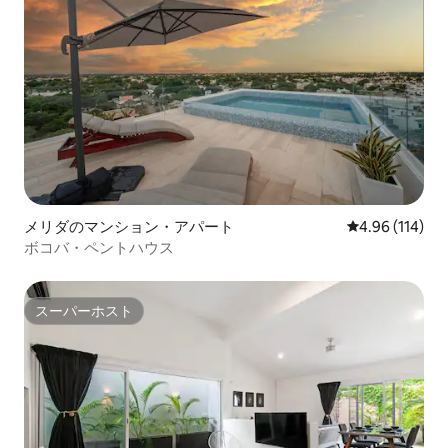
メリダのマンション・アパート
レビュー114件
4.96 (114)
ボコバ・ペントハウス
スーパーホスト
スーパーホスト