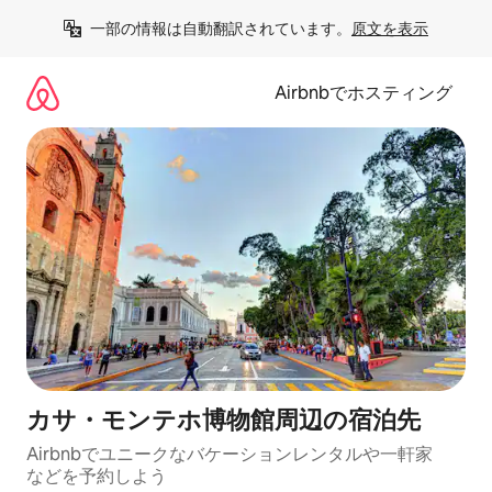
コ
一部の情報は自動翻訳されています。
原文を表示
ン
テ
ン
Airbnbでホスティング
ツ
に
ス
キ
ッ
プ
カサ・モンテホ博物館⁠周⁠辺⁠の宿⁠泊⁠先
Airbnbでユニークなバ⁠ケ⁠ー⁠シ⁠ョ⁠ンレ⁠ン⁠タ⁠ルや一⁠軒⁠家
な⁠ど⁠を予⁠約⁠し⁠よ⁠う