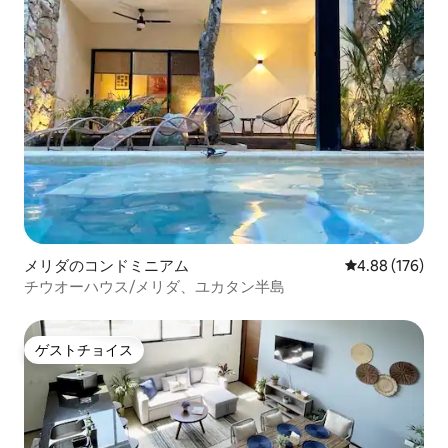
メリダのコンドミニアム
レビュー176件
4.88 (176)
チウオーハウス/メリダ、ユカタン半島
ゲストチョイス
ゲストチョイス