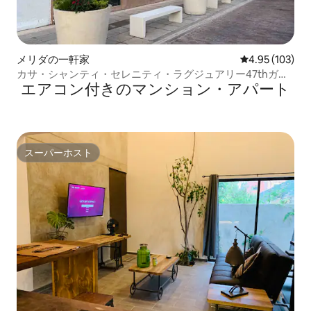
メリダの一軒家
レビュー103件
4.95 (103)
カサ・シャンティ・セレニティ・ラグジュアリー47thガス
エアコン付きのマンション・アパート
トロノミック地区
スーパーホスト
スーパーホスト