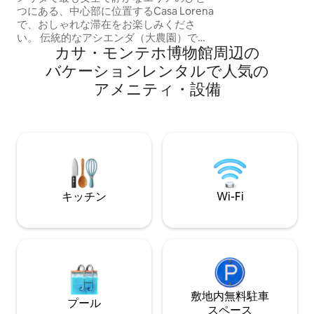
つにある、中心部に位置するCasa Lorena
グとプールサービ
で、おしゃれな滞在をお楽しみくださ
この魔法の街を発
い。 伝統的なアシエンダ（大農園）での
ちのゲストになっ
カサ・モンテホ博物館⁠周⁠辺⁠の
暮らしに着想を得たこの建築の至宝は、
デザイン、快適さ、静けさが融合した空
バ⁠ケ⁠ー⁠シ⁠ョ⁠ン⁠レ⁠ン⁠タ⁠ル⁠で人⁠気⁠の
間です。2022年Architectural Digest
ア⁠メ⁠ニ⁠テ⁠ィ⁠・⁠設⁠備
Design Awardsの最終候補に選出（修復
部門） 短期滞在にも長期滞在にも対応で
きる設備・器具のそろったキッチン、高
速Wi-Fi、十分な水圧、お湯、高品質のタ
オルとリネン類、予備の枕などが揃って
います。快適で、リラックスでき、安心
してお過ごしいただけるように設計され
ています。
キッチン
Wi-Fi
敷地内無料駐⁠車
プール
ス⁠ペ⁠ー⁠ス