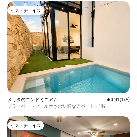
ゲストチョイス
ゲストチョイス
メリダのコンドミニアム
レビュー175
4.91 (175)
プライベートプール付きの快適なアパート – 1階
ゲストチョイス
ゲストチョイス