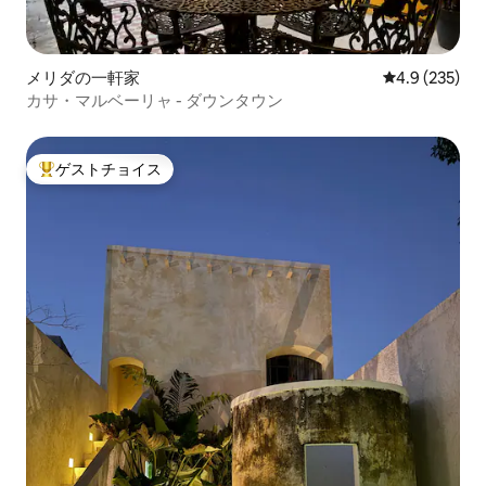
メリダの一軒家
レビュー235
4.9 (235)
カサ・マルベーリャ - ダウンタウン
ゲストチョイス
大好評のゲストチョイスです。