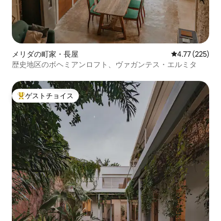
メリダの町家・長屋
レビュー225件
4.77 (225)
歴史地区のボヘミアンロフト、ヴァガンテス・エルミタ
ゲストチョイス
大好評のゲストチョイスです。