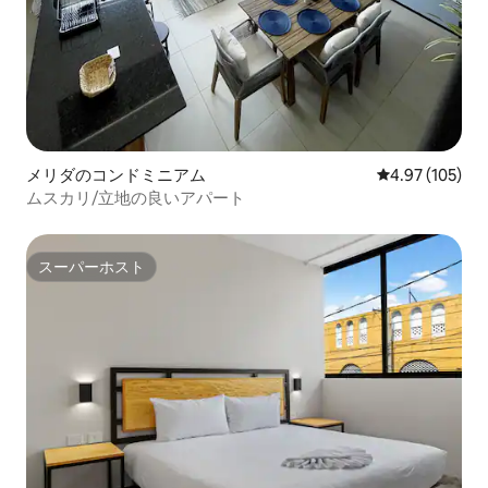
メリダのコンドミニアム
レビュー105件
4.97 (105)
ムスカリ/立地の良いアパート
スーパーホスト
スーパーホスト