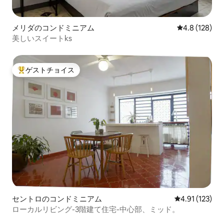
メリダのコンドミニアム
レビュー128
4.8 (128)
美しいスイートks
ゲストチョイス
大好評のゲストチョイスです。
セントロのコンドミニアム
レビュー123
4.91 (123)
ローカルリビング-3階建て住宅-中心部、ミッド。