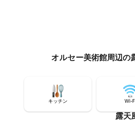
ーイング、快適さ、プライバシーを兼ね
BDSM
備えた隠れ家のような空間。 🏛️ シャラン
覚を💋
トンの中心部、テラスとレストラン • メト
緒に作りましょう Netflix
ロ8号線シャラントン・エコール駅まで徒
Disney
歩8分 🚇 Netflix · Disney+ · Canal+ · Prime
いにある🎬9
Video · YouTube Premiumへのアクセス🎞
さの楽園
🔐 100%セルフチェックインで、完全に自
に残る体
由な体験 🗽
オルセー美術館周辺の露⁠天⁠風⁠
キッチン
Wi-F
露天