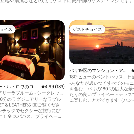
立地や清潔さなどの点でゲストに高評価のリスティングです。
ョイス
ゲストチョイス
ョイス
ゲストチョイス
パリ19区のマンション・アパ
ート
180°ビューのペントハウス、
いテラス、ジャグジー
-あなたが思いつくすべてのモ
ー・ル・ロワのロフ
レビュー133件、5つ星中4.99つ星の平均評価
4.99 (133)
を含む、パリの180 °の広大な景
リーラブルーム - シークレット
たりの良いプライベートテラス
中4.89つ星の平均評価
SM - スパ＆映画館
20分のラグジュアリーなラブル
に楽しむことができます（ハン
T & LEATHERを❤️‍🔥ご覧くださ
バーベキューが含まれています）
ンチックでセクシーな旅行にぴ
で見た中で最も美しい夕日。 -
プライベート
く、明るくユニークなアパート
雲のようなキングサイズベッ
ックスできるクールなデザイン
リッピングバー、タントラソフ
トです。 -ごちそうを作るのに