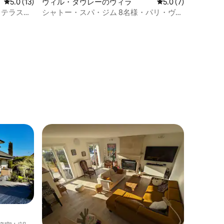
レビュー13件、5つ星中5.0つ星の平均評価
5.0 (13)
ヴィル・ダヴレーのヴィラ
レビュー7件、5つ星
5.0 (7)
、テラス、
シャトー・スパ・ジム 8名様・パリ・ヴェ
ルサイユ