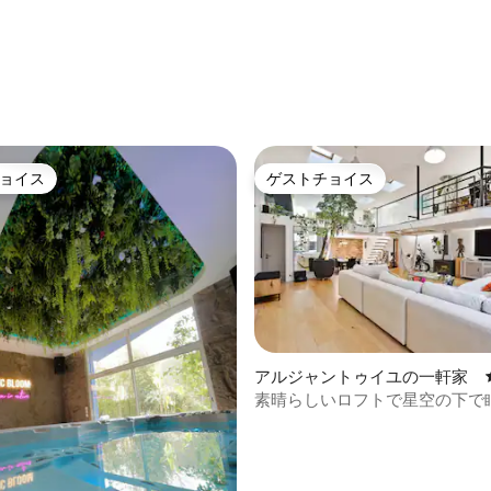
中4.93つ星の平均評価
ョイス
ゲストチョイス
ョイス
ゲストチョイス
アルジャントゥイユの一軒家
4.94つ星の平均評価
素晴らしいロフトで星空の下で