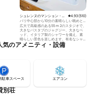
キッチ
は
ため、こ
能になっ
シュレンヌのマンション・ア
レビュー510件、5つ星
4.93 (510)
パート
パリ中心部から10分の素晴らしい眺めと
ジャグジー！
広大で高級感のある55 m 2のスタジオで、
大きなバスタブのジャグジー、大きなベ
ッド、イタリア製のシャワーを備え、素
晴らしい景色を楽しめます。有名なシャ
気⁠のア⁠メ⁠ニ⁠テ⁠ィ⁠・設⁠備
ンゼリゼ通り（パリの中心部）から10分
の静かで安全なエリアにあります。 95ユ
ーロで、愛する人を驚かせる「ロマンス
パッケージ」をオプションで提供してい
ます。バラの花びら、ベッドの上にハー
トの形に置かれたキャンドル（ハッピー
バースデーサインを追加することもでき
ます）が付いています。175ユーロでシャ
⁠車ス⁠ペ⁠ー⁠ス
エアコン
ンパンとイチゴのボトルが付いていま
す！ 🌹🥂🍓
貸別荘