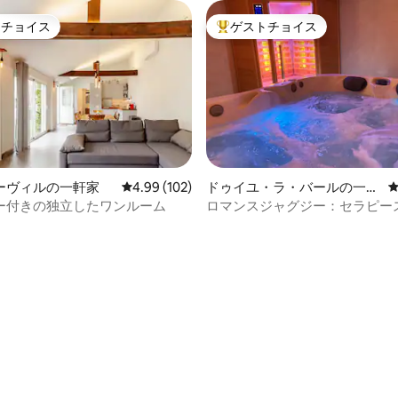
トチョイス
ゲストチョイス
ゲストチョイスです。
大好評のゲストチョイスです。
ーヴィルの一軒家
レビュー102件、5つ星中4.99つ星の平均評価
4.99 (102)
ドゥイユ・ラ・バールの一軒
家
ー付きの独立したワンルーム
ロマンスジャグジー：セラピー
ージーな空間