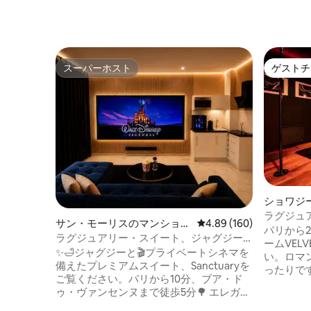
スーパーホスト
ゲストチ
スーパーホスト
ゲストチ
ショワジ
ト
ラグジュア
サン・モーリスのマンショ
レビュー160件、5つ星
4.89 (160)
ルームBD
パリから
ン・アパート
ラグジュアリー・スイート、ジャグジー
ームVELVE
＆シネマルーム – パリまで10分
✨️🛁ジャグジーと🎬プライベートシネマを
い。ロマ
備えたプレミアムスイート、Sanctuaryを
ったりです！ 💎 スパバス、
ご覧ください。パリから10分、ブア・ド
サウナ、
ゥ・ヴァンセンヌまで徒歩5分🌳 エレガン
ド、スト
トで落ち着いた雰囲気の中で、ウェルビ
ァなど。 驚くほど設備の整った秘密の