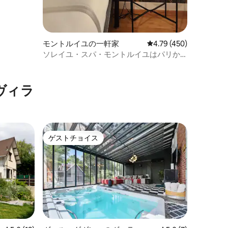
モントルイユの一軒家
レビュー450件、5つ星
4.79 (450)
ソレイユ・スパ・モントルイユはパリか
ら30分です。
ヴィラ
ゲストチョイス
ゲストチョイス