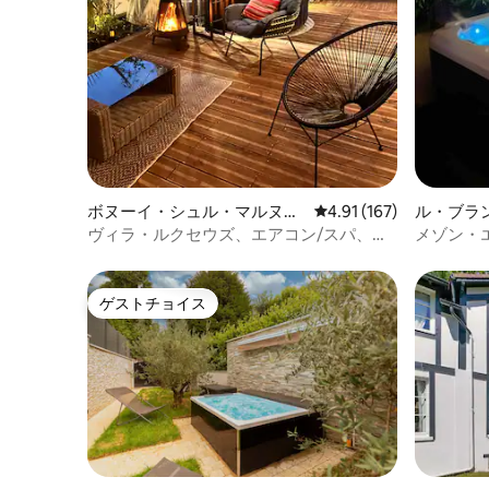
ボヌーイ・シュル・マルヌの
レビュー167件、5つ星
4.91 (167)
ル・ブラ
ヴィラ
ヴィラ・ルクセウズ、エアコン/スパ、パ
メゾン・エ
リ、オルリー空港、ディズニー近く
• パリから
ゲストチョイス
ゲストチョイス