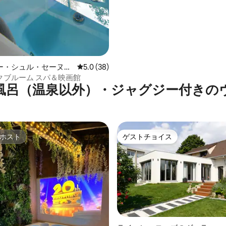
ー・シュル・セーヌの
レビュー38件、5つ星中5.0つ星の平均評価
5.0 (38)
トロピックブルーム スパ＆映画館
風呂（温泉以外）・ジャグジー付きの
ホスト
ゲストチョイス
ホスト
ゲストチョイス