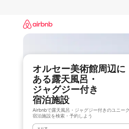
コ
ン
テ
ン
ツ
に
ス
キ
ッ
プ
オルセー美術館周辺に
ある露⁠天⁠風⁠呂⁠・
ジ⁠ャ⁠グ⁠ジ⁠ー付⁠き
宿⁠泊⁠施⁠設
Airbnbで露天風呂・ジャグジー付きのユニー
宿泊施設を検索・予約しよう
エリア