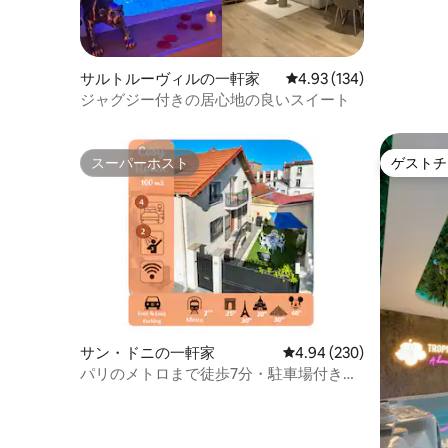
サルトルーヴィルの一軒家
レビュー134件、5つ星
4.93 (134)
ジャグジー付きの居心地の良いスイート
スーパーホスト
ゲストチ
スーパーホスト
ゲストチ
サン・ドニの一軒家
レビュー230件、5つ星中
4.94 (230)
パリのメトロまで徒歩7分・駐車場付きの
快適な家・寝室4室