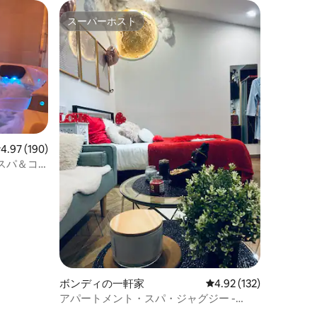
スーパーホスト
スーパーホスト
レビュー190件、5つ星中4.97つ星の平均評価
4.97 (190)
スパ＆コ
ボンディの一軒家
レビュー132件、5つ星
4.92 (132)
アパートメント・スパ・ジャグジー -
Love & Luxe by GI-AZ