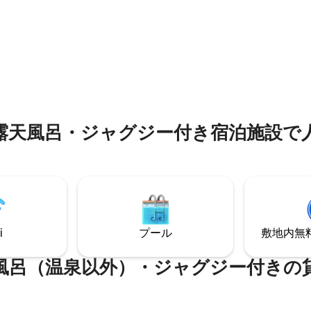
がすべて揃った美しい真新しい
プレイルームスペースで、新しい感
ン。 -とても便利な地下鉄です。 私たち
探求し、忘れられない思い出を一
世界を旅して出発します。その
、Prime Video、
の夏からアパートがより利用可
 +、Spotifyを備えたベッドの向か
ています。
2インチの映画館 平和と豪華
に💫逃れて、ユニークで思い出
験をしましょう！
呂⁠・ジ⁠ャ⁠グ⁠ジ⁠ー付⁠き宿⁠泊⁠施⁠設で人⁠
i
プール
敷地内無料駐
風呂（温泉以外）・ジャグジー付きの