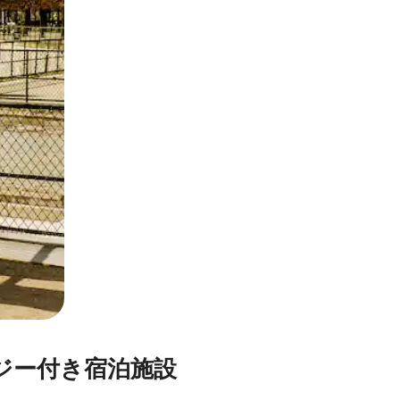
とができます。
⁠ー付⁠き宿⁠泊⁠施⁠設