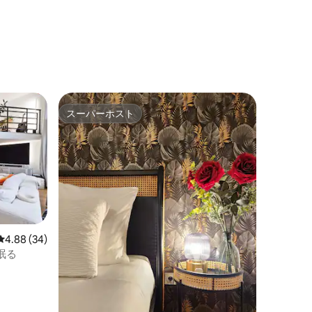
スーパーホスト
スーパーホスト
レビュー34件、5つ星中4.88つ星の平均評価
4.88 (34)
眠る