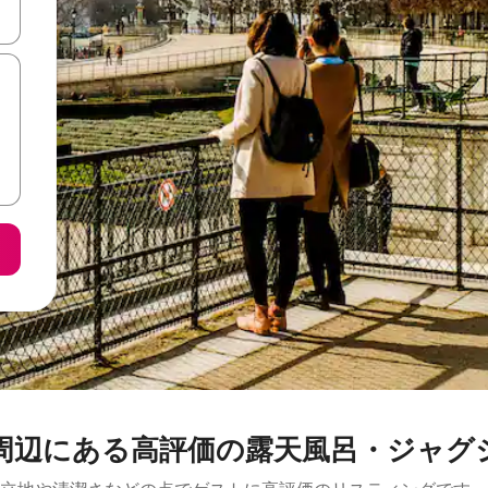
て移動するか、画面をタッチまたはスワイプして検索結果を確認するこ
⁠る高⁠評⁠価の露⁠天⁠風⁠呂⁠・ジ⁠ャ⁠グ⁠ジ