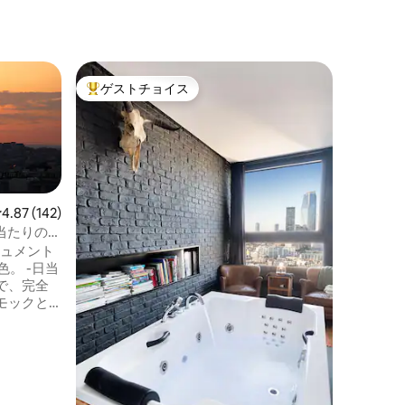
4区のマ
ゲストチョイス
ゲスト
大好評のゲストチョイスです。
ゲスト
サン・ル
ートメン
セントル
川のロマ
ます。 
からパリ
行に伝説
す。 パリ中心部の比類のないロケーショ
レビュー142件、5つ星中4.87つ星の平均評価
4.87 (142)
ンにあり
日当たりの良
ル美術館
ニュメント
わずか数
色。 -日当
分で、街
で、完全
接続できます。 有名な
モックと
は、フラ
。 -今ま
超越した
居心地が良
込んでき
で、リラ
のアパー
必要なもの