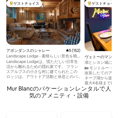
ゲストチョイス
ゲストチョイス
大好評のゲストチョイスです。
大好評のゲストチ
アボンダンスのシャレー
レビュー152件、5つ星中5
5 (152)
Landscape Lodge - 素晴らしい景色を眺
ヴェトーのマンシ
めることができるスタイリッシュなシャ
Landscape Lodgeは、慌ただしい日常生
ート
湖とシヨン城に近
レー
活から離れるための隠れ家です。 フラン
屋
🏡 モントルー・
スアルプスの小さな村に建てられたこの
改装したてのアパ
ロッジは、アウトドア活動と休息とのバ
ネーブ湖から徒歩
ランスを取っています。 内装は、エレガ
最大4名様まで宿
ントでモダンな仕上げに、ユニークで伝
Mur Blancのバケーションレンタルで人
プライベートテラ
統的なタッチを組み合わせています。 ベ
直接持って行ける
気のアメニティ・設備
ッドは豪華で快適で、バスルームは大胆
ボードを備えています。 ゲスト
なタイルで個別にスタイリングされてい
つのことを言っています。 
ます。 大きなテラスは、山のパノラマを
高。 -お部屋が清潔です。 -
眺めながら食事を楽しむのに最適な場所
もてなしてもらって
です。 専用庭園はお気に入りの場所にな
トー・ド・シヨン