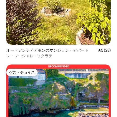
オー・アンティアモンのマンション・アパート
レビュー2
5 (23)
レ・レ・シャレ - ソクラテ
ゲストチョイス
ゲストチョイス