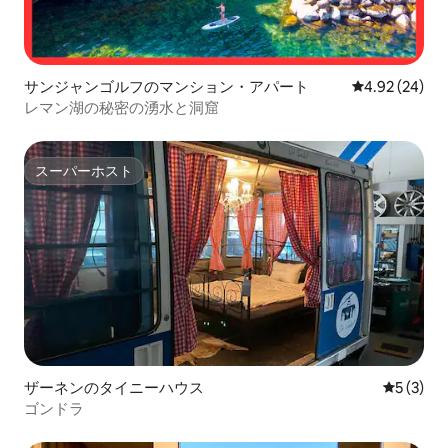
サンジャンゴルフのマンション・アパート
レビュー24件
4.92 (24)
レマン湖の秘密の湧水と洞窟
スーパーホスト
スーパーホスト
ザーネンのタイニーハウス
レビュー
5 (3)
ゴンドラ