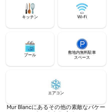
り、太陽の下や雪の中で遊ぶことができ
で5分、電車の駅
ます。
す。
キッチン
Wi-Fi
敷地内無料駐⁠車
プール
ス⁠ペ⁠ー⁠ス
エアコン
Mur Blancにあるその他の素敵なバケー