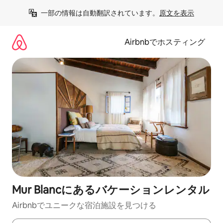
コ
一部の情報は自動翻訳されています。
原文を表示
ン
テ
ン
Airbnbでホスティング
ツ
に
ス
キ
ッ
プ
Mur Blancにあるバケーションレンタル
Airbnbでユニークな宿泊施設を見つける