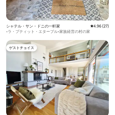
シャテル・サン・ドニの一軒家
レビュー27件
4.96 (27)
•ラ・プティット・エターブル•家族経営の村の家
ゲストチョイス
ゲストチョイス