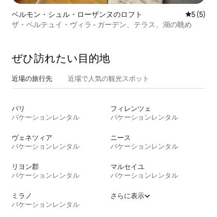
ベルモン・シュル・ローザンヌのロフト
レビュー
5 (5)
ザ・ペルテュイ・ヴィラ - ガーデン、テラス、湖の眺め
ぜひ訪⁠れ⁠た⁠い目⁠的⁠地
近場の旅行先
近場で人気の観光スポット
パリ
フィレンツェ
バケーションレンタル
バケーションレンタル
ヴェネツィア
ニース
バケーションレンタル
バケーションレンタル
リヨン郡
マルセイユ
バケーションレンタル
バケーションレンタル
ミラノ
さらに表示
バケーションレンタル