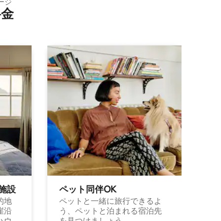
ージ
⁠金
施⁠設
ペット同⁠伴OK
的地
ペットと一緒に旅行できるよ
崖沿
う、ペットと泊まれる宿泊先
ハウ
を見つけましょう。