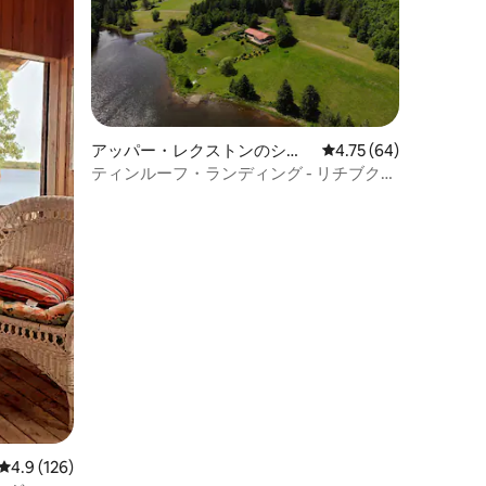
アッパー・レクストンのシャ
レビュー64件、5つ星
4.75 (64)
レー
ティンルーフ・ランディング - リチブクト
川の隠れ家
レビュー126件、5つ星中4.9つ星の平均評価
4.9 (126)