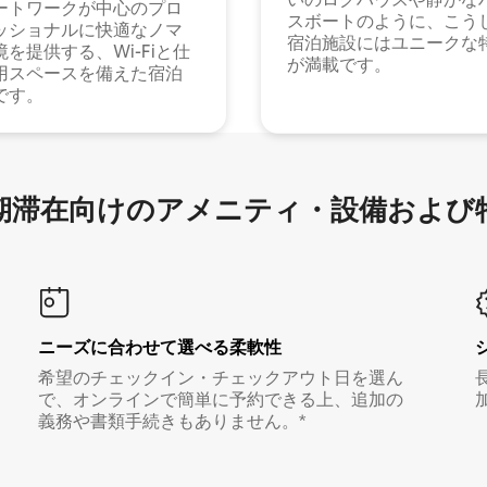
ートワークが中心のプロ
スボートのように、こう
ッショナルに快適なノマ
宿泊施設にはユニークな
境を提供する、Wi-Fiと仕
が満載です。
用スペースを備えた宿泊
です。
滞在向け⁠のア⁠メ⁠ニ⁠テ⁠ィ⁠・設⁠備⁠および
ニーズに合わせて選べる柔軟性
希望のチェックイン・チェックアウト日を選ん
で、オンラインで簡単に予約できる上、追加の
義務や書類手続きもありません。*