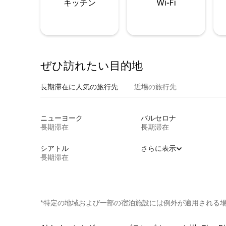
キッチン
Wi-Fi
ぜひ訪⁠れ⁠た⁠い目⁠的⁠地
長期滞在に人気の旅行先
近場の旅行先
ニューヨーク
バルセロナ
長期滞在
長期滞在
シアトル
さらに表示
長期滞在
*特定の地域および一部の宿泊施設には例外が適用される