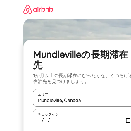
コ
ン
テ
ン
ツ
に
ス
キ
ッ
Mundlevilleの長期滞在
プ
先
1か月以上の長期滞在にぴったりな、くつろげ
宿泊先を見つけましょう。
エリア
検索結果が表示されたら、上下の矢印キーを使っ
チェックイン