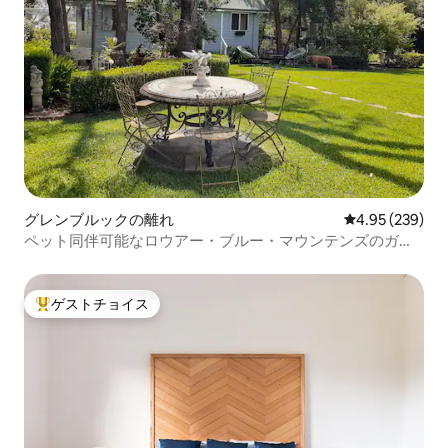
グレンブルックの離れ
レビュー239件
4.95 (239)
ペット同伴可能なロウアー・ブルー・マウンテンズのガー
デンスタジオ
ゲストチョイス
大好評のゲストチョイスです。