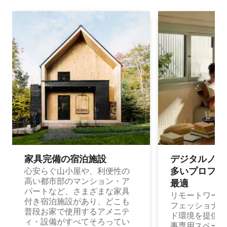
家具完備の宿⁠泊⁠施⁠設
デジタルノマド
多⁠いプ⁠ロ⁠フ⁠ェ⁠
心安らぐ山小屋や、利便性の
高い都市部のマンション・ア
最⁠適
パートなど、さまざまな家具
リモートワーク
付き宿泊施設があり、どこも
フェッショナル
普段お家で使用するアメニテ
ド環境を提供する
ィ・設備がすべてそろってい
事専用スペース