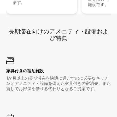
ます。
施設です。
長期滞在向け⁠のア⁠メ⁠ニ⁠テ⁠ィ⁠・設⁠備⁠およ
び特⁠典
家具付き⁠の宿⁠泊⁠施⁠設
1か月以上の長期滞在を快適に過ごすのに必要なキッチ
ンとアメニティ・設備を備えた家具付きの宿泊先。また
貸しでお部屋を借りる代わりとなるご提案です。