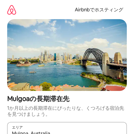
コ
ン
Airbnbでホスティング
テ
ン
ツ
に
ス
キ
ッ
プ
Mulgoaの長期滞在先
1か月以上の長期滞在にぴったりな、くつろげる宿泊先
を見つけましょう。
エリア
検索結果が表示されたら、上下の矢印キーを使って移動するか、