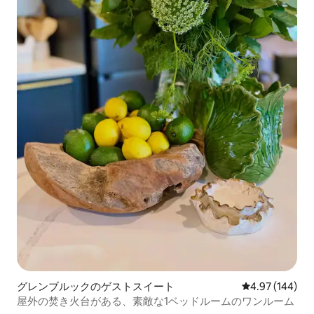
グレンブルックのゲストスイート
レビュー144件
4.97 (144)
屋外の焚き火台がある、素敵な1ベッドルームのワンルーム