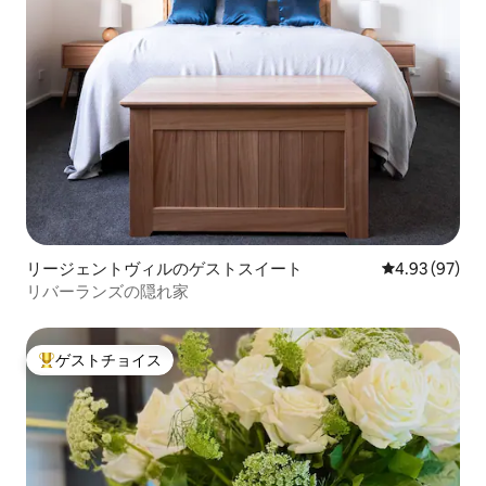
リージェントヴィルのゲストスイート
レビュー97件
4.93 (97)
リバーランズの隠れ家
ゲストチョイス
大好評のゲストチョイスです。