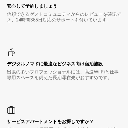
安心して予約しましょう
信頼できるゲストコミュニティからのレビューを確認で
き、24時間365日対応のサポートも付いています。
デジタルノマド⁠に最⁠適⁠なビ⁠ジ⁠ネ⁠ス⁠向⁠け宿⁠泊⁠施⁠設
出張の多いプロフェッショナルには、高速Wi-Fiと仕事
専用スペースを備えた長期滞在先がおすすめです。
サービスアパートメントをお探しですか？