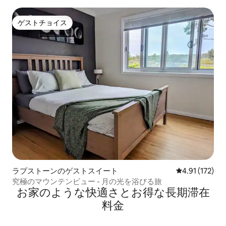
ゲストチョイス
ゲストチョイス
ラプストーンのゲストスイート
レビュー172
4.91 (172)
究極のマウンテンビュー - 月の光を浴びる旅
お家のような快⁠適⁠さ⁠とお⁠得⁠な長⁠期⁠滞⁠在
料⁠金