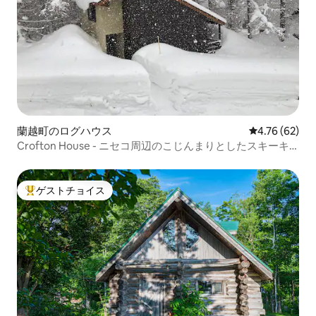
蘭越町のログハウス
レビュー62件
4.76 (62)
Crofton House - ニセコ周辺のこじんまりとしたスキーキ
ャビン
ゲストチョイス
大好評のゲストチョイスです。