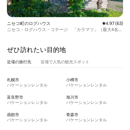
ニセコ町のログハウス
レビュー63件
4.97 (63)
ニセコ・ログハウス・コテージ 「カラマツ」（最大4名
様）
ぜひ訪⁠れ⁠た⁠い目⁠的⁠地
近場の旅行先
近場で人気の観光スポット
札幌市
小樽市
バケーションレンタル
バケーションレンタル
富良野市
旭川市
バケーションレンタル
バケーションレンタル
函館市
青森市
バケーションレンタル
バケーションレンタル