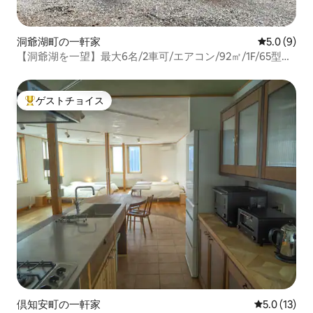
洞爺湖町の一軒家
レビュー9
5.0 (9)
【洞爺湖を一望】最大6名/2車可/エアコン/92㎡/1F/65型
TV/床暖房/一坪風呂/野外ベンチ
ゲストチョイス
大好評のゲストチョイスです。
倶知安町の一軒家
レビュー13
5.0 (13)