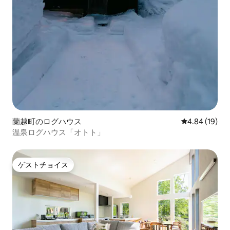
蘭越町のログハウス
レビュー19件
4.84 (19)
温泉ログハウス「オトト」
ゲストチョイス
ゲストチョイス