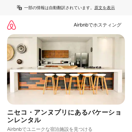
コ
一部の情報は自動翻訳されています。
原文を表示
ン
テ
ン
Airbnbでホスティング
ツ
に
ス
キ
ッ
プ
ニセコ・アンヌプリにあるバケーショ
ンレンタル
Airbnbでユニークな宿泊施設を見つける