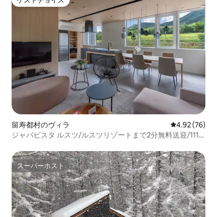
ゲストチョイス
留寿都村のヴィラ
レビュー76件
4.92 (76)
ジャパビスタ ルスツ/ルスツリゾートまで2分無料送迎/111
㎡2LDK/専用テラス付
スーパーホスト
スーパーホスト