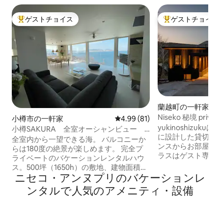
ゲストチョイス
ゲストチョイス
大好評のゲストチョイスです。
大好評のゲストチ
蘭越町の一軒家
Niseko 秘境 priv
小樽市の一軒家
レビュー81件、5つ星中4.99
4.99 (81)
「yukinoshizuku
yukinoshizu
小樽SAKURA 全室オーシャンビュー
に設計した貸切温泉の宿
180度絶景テラス＆リビング
全室内から一望できる海。 バルコニーか
ンスからお部屋、
らは180度の絶景が楽しめます。 完全プ
ラスはゲスト専用
ライベートのバケーションレンタルハウ
100％のプライベ
ス。500坪（1650h）の敷地、建物面積は
を癒してください。 ニセコ湯本温泉
ニセコ・アンヌプリのバケーションレ
200hを自由にお使いいただけます ■チェ
湯沼」 硫黄泉 
ックイン／アウト セルフチェックイン
ンタルで人気のアメニティ・設備
治療法「湯治」を
15時～21時 ご予約当日に無人受付にてカ
用されてきた秘湯です。 標高約
メラにて宿泊者全員の本人確認を行いま
HIRAFUから離
す。 チェックアウト 10時 ※基本はアー