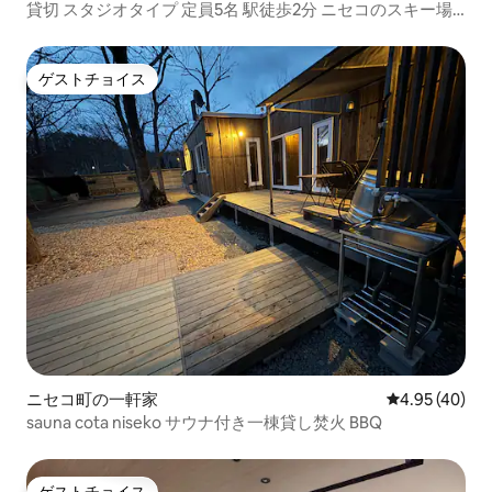
貸切 スタジオタイプ 定員5名 駅徒歩2分 ニセコのスキー場
へ最短約10分 Camp&Go Stay
ゲストチョイス
ゲストチョイス
ニセコ町の一軒家
レビュー40件
4.95 (40)
sauna cota niseko サウナ付き一棟貸し焚火 BBQ
ゲストチョイス