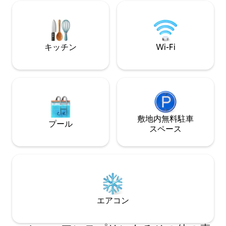
コ」蘭越町に位置
リーチェックイン、レイトチェックアウ
内にあり「チセヌ
トは不可です。 全ての宿泊者は事前に写
ます。 グリーンシーズンは登山、ハイキ
真付き身分証明書のコピーを送って頂く
ング 冬は、バッ
必要があります。 車でお越し頂くことを
ノーボードを楽し
推奨します。 タクシーやバスでも来れま
キッチン
Wi-Fi
す。 「こんな温泉宿に泊まりたい」とい
すが、SAKURAでタクシーを呼ぶなどの
う思いから 自分
サポートはできません。 ◾️予約は繁忙期
をしました。 日
7.8.12.1.2.3月は２泊以上の宿泊になりま
空間と居心地の良
す。2026年3月から、1年先までの予約を
たらと思います。 近くには飲食店、コン
オープンにしました。リピートのゲス
ビニ、スーパーが
ト、1週間以上の宿泊ゲストは個別問い合
須の場所です。 ※
わせ頂ければ未オープンの日程も対応可
おりません。 建物は右側がゲスト専用、
能かお調べします。 ◾️冬季の除雪は定期的
敷地内無料駐⁠車
プール
左側はホストのhome
にスタッフを派遣し、駐車場は除雪しま
ス⁠ペ⁠ー⁠ス
り、内部で独立し
すが、夜中に大量に降雪があった場合、
防音壁となってお
翌朝の必要最低限の除雪はゲスト自身で
お願いします
エアコン