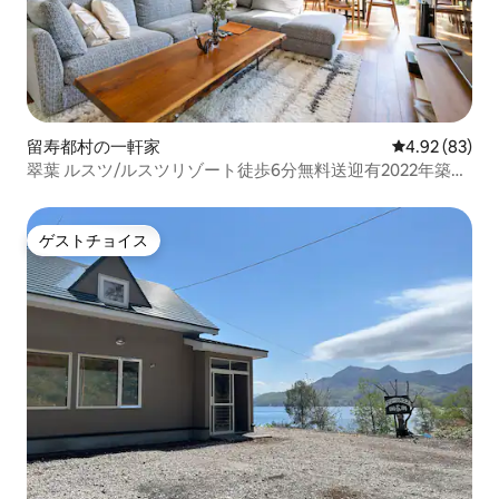
留寿都村の一軒家
レビュー83件
4.92 (83)
翠葉 ルスツ/ルスツリゾート徒歩6分無料送迎有2022年築4
寝室3バスルーム156㎡貸切ヴィラ
ゲストチョイス
ゲストチョイス