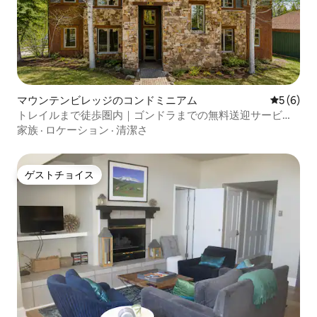
マウンテンビレッジのコンドミニアム
レビュー
5 (6)
トレイルまで徒歩圏内｜ゴンドラまでの無料送迎サービス
｜眺望
家族
·
ロケーション
·
清潔さ
ゲストチョイス
ゲストチョイス