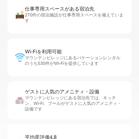
仕事専用ス⁠ペ⁠ー⁠スがあ⁠る宿⁠泊⁠先
270件の宿泊施設が仕事専用スペースを備えていま
す
Wi-Fiを利⁠用⁠可⁠能
マウンテンビレッジにあるバケーションレンタル
のうち530件がWi-Fiを提供しています
ゲストに人⁠気⁠のア⁠メ⁠ニ⁠テ⁠ィ・設⁠備
マウンテンビレッジにある宿泊先では、キッチ
ン、Wi-Fi、プールがゲストに人気のアメニティ・
設備です
平均星評価4.8