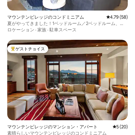
マウンテンビレッジのコンドミニアム
レビュー58件
4.79 (58)
夏がやってきました！1ベッドルーム／2ベッドルーム、
MtnVllg、バルコニー、プール、眺望
ロケーション
·
家族
·
駐車スペース
ゲストチョイス
大好評のゲストチョイスです。
マウンテンビレッジのマンション・アパート
レビュー2
5 (20)
素晴らしいマウンテンビレッジのコンドミニアム