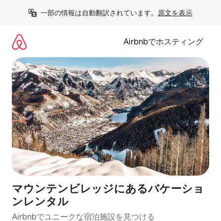
コ
一部の情報は自動翻訳されています。
原文を表示
ン
テ
ン
Airbnbでホスティング
ツ
に
ス
キ
ッ
プ
マウンテンビレッジにあるバケーショ
ンレンタル
Airbnbでユニークな宿泊施設を見つける