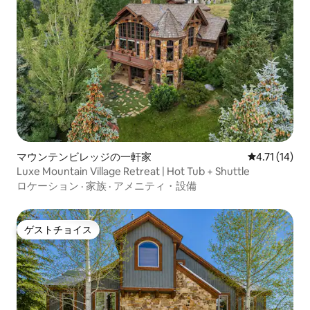
マウンテンビレッジの一軒家
レビュー14件
4.71 (14)
Luxe Mountain Village Retreat | Hot Tub + Shuttle
ロケーション
·
家族
·
アメニティ・設備
ゲストチョイス
ゲストチョイス