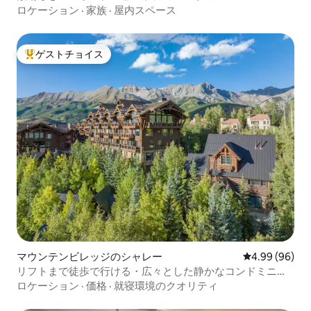
ロケーション
·
家族
·
屋内スペース
ゲストチョイス
大好評のゲストチョイスです。
マウンテンビレッジのシャレー
レビュー96件
4.99 (96)
リフトまで徒歩で行ける・広々とした静かなコンドミニア
ム・4つのスイート
ロケーション
·
価格
·
就寝環境のクオリティ