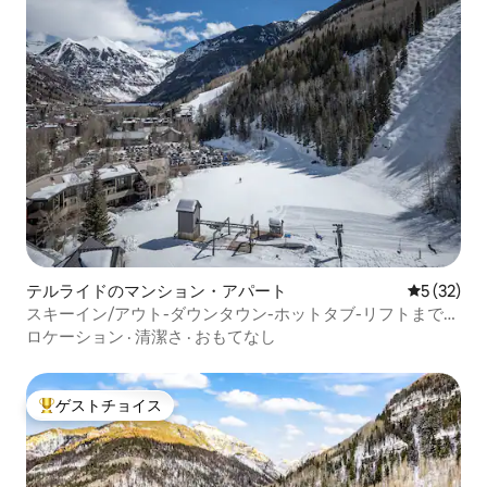
テルライドのマンション・アパート
レビュー3
5 (32)
スキーイン/アウト-ダウンタウン-ホットタブ-リフトまで徒
歩30秒
ロケーション
·
清潔さ
·
おもてなし
ゲストチョイス
大好評のゲストチョイスです。