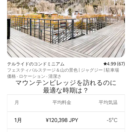
テルライドのコンドミニアム
レビュー67件
4.99 (67)
フェスティバルステージ＆山の景色 | ジャグジー | 駐車場
価格
·
ロケーション
·
清潔さ
マウンテンビレッジを訪⁠れ⁠るの⁠に
最⁠適⁠な時⁠期⁠は⁠？
月
平均料金
平均気温
1月
¥120,398 JPY
-5°C