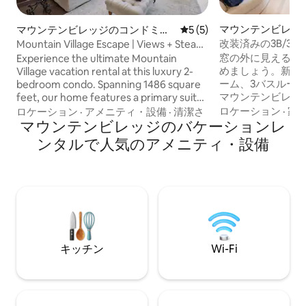
マウンテンビレッ
マウンテンビレッジのコンドミニ
レビュー5件、5つ星中5つ
5 (5)
ミニアム
アム
改装済みの3B/3B
Mountain Village Escape | Views + Steam
が簡単！コンドラ
Shower
窓の外に見えるサ
Experience the ultimate Mountain
めましょう。新し
Village vacation rental at this luxury 2-
ーム、3バスルー
bedroom condo. Spanning 1486 square
マウンテンビレッ
feet, our home features a primary suite
テラライド・スキ
with a steam shower, jacuzzi tub and a
ロケーション
·
家
ロケーション
·
アメニティ・設備
·
清潔さ
ト、パルマイラ・
private mountain-view of the patio.
マウンテンビレッジのバケーションレ
マウンテンの景色
Gather in the expansive living area
ンタルで人気のアメニティ・設備
す。スキー、ハイ
anchored by a stacked-stone fireplace
のコースはドアの
or prepare gourmet meals using
The Meadows S
professional Viking appliances. With
の徒歩距離にあり
room for 4 guests, this high-end retreat
できます。 スキー、ハイキング、ゴル
offers the perfect balance of luxury and
フ、またはバルコ
alpine adventure.
するためにここに
も、この宿泊先は
キッチン
Wi-Fi
めるご家族やグル