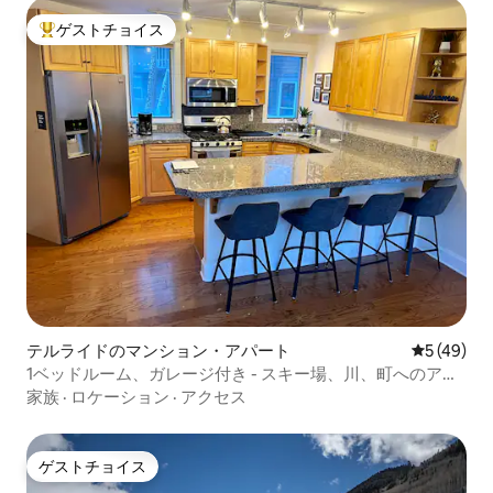
ゲストチョイス
大好評のゲストチョイスです。
テルライドのマンション・アパート
レビュー4
5 (49)
1ベッドルーム、ガレージ付き - スキー場、川、町へのアク
セスが便利
家族
·
ロケーション
·
アクセス
ゲストチョイス
ゲストチョイス