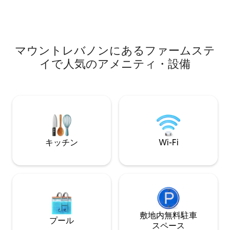
場での仕事を楽し
ストラン、バー、市場、銀行、薬局、史
を楽しみ、近くの
跡、ローマ遺跡まで5 ～15分。 歴史的な
索して、本当に思
町まで10分：ベイルート、ビブロス、ジ
すことができます
ュニーエ、ジェイタ洞窟。 ファラヤまで
35分、有名な山岳スキーリゾート＆夏の
マウントレバノンにあるファームステ
ハイキングができるシダーまで1時間半。
イで人気のアメニティ・設備
キッチン
Wi-Fi
敷地内無料駐⁠車
プール
ス⁠ペ⁠ー⁠ス