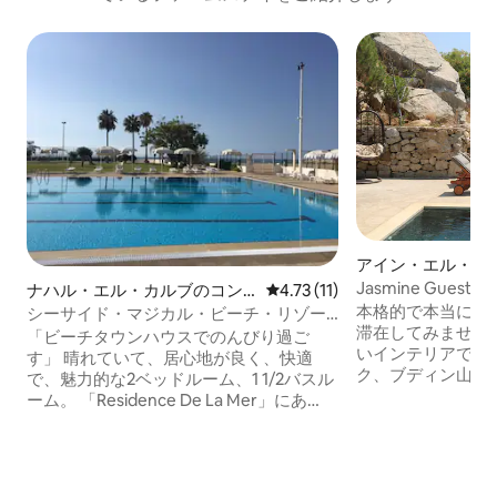
アイン・エル・ハ
レー
Jasmine Guestho
ナハル・エル・カルブのコン
レビュー11件、5つ星中4.73
4.73 (11)
本格的で本当に魅
ドミニアム
シーサイド・マジカル・ビーチ・リゾー
滞在してみません
ト。隠れた名所です。
「ビーチタウンハウスでのんびり過ご
いインテリアで、
す」 晴れていて、居心地が良く、快適
ク、ブディン山脈
で、魅力的な2ベッドルーム、1 1/2バスル
を眺めることがで
ーム。 「Residence De La Mer」にあ
トリートには、シ
り、ビーチとプールがある安全なエリア
快適なリビングル
にあるプライベートな海辺のファミリー
ッチン、最大25
リゾートです。丘の景色。ビーチで魅惑
とした屋外テラスがあり
的なsunsets.Walk/Jog。 ブティック、レ