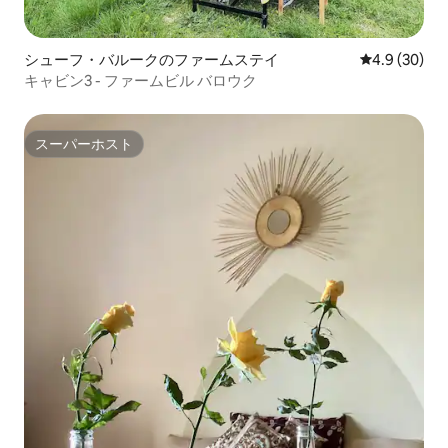
シューフ・バルークのファームステイ
レビュー30
4.9 (30)
キャビン3 - ファームビル バロウク
スーパーホスト
スーパーホスト