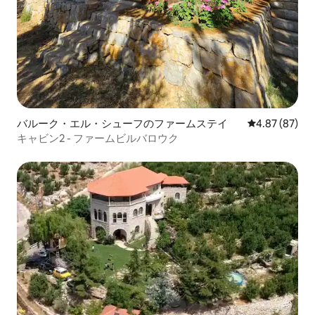
バルーク・エル・シューフのファームステイ
レビュー87件
4.87 (87)
キャビン2 - ファームビルバロウク