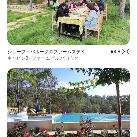
シューフ・バルークのファームステイ
レビュー30
4.9 (30)
キャビン3 - ファームビル バロウク