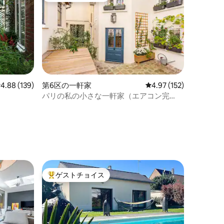
レビュー139件、5つ星中4.88つ星の平均評価
4.88 (139)
第6区の一軒家
レビュー152件、5つ星
4.97 (152)
パリの私の小さな一軒家（エアコン完
備、駐車場あり）
ゲストチョイス
大好評のゲストチョイスです。