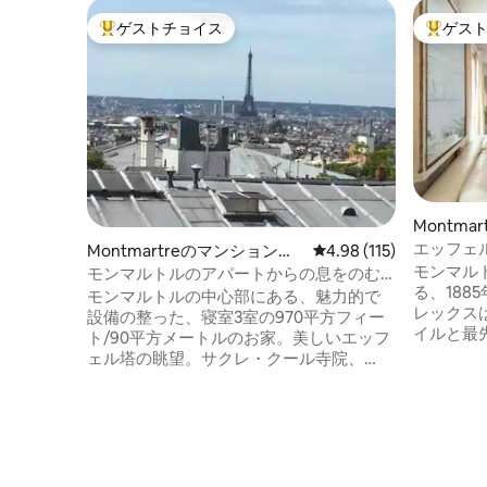
ゲストチョイス
ゲス
大好評のゲストチョイスです。
大好評の
Montma
ム
エッフェ
Montmartreのマンション・
レビュー115件、5つ星
4.98 (115)
て、55㎡、
モンマル
アパート
モンマルトルのアパートからの息をのむ
る、188
ような眺め
モンマルトルの中心部にある、魅力的で
レックス
設備の整った、寝室3室の970平方フィー
イルと最先
ト/90平方メートルのお家。美しいエッフ
合させて
ェル塔の眺望。サクレ・クール寺院、
建て、55
店、レストランまで数分。すべての主要
ト）のこ
な場所への交通が簡単で迅速。メインの
宿泊先は
リビング／ダイニングエリアと寝室1室に
ー、そし
ポータブルエアコン 主寝室 - クイーンサ
ェル塔の
イズベッド160x200cm、庭園／レストラ
ラマビュ
ンの眺望 ベッドルーム2 - ツインサイズベ