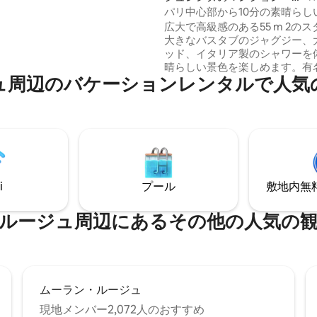
、地元の真のスタイルに従っ
パート
パリ中心部から10分の素晴らし
の階段（エレベーターなし）を
ジャグジー！
広大で高級感のある55 m 2の
クセスします。これにより、通
大きなバスタブのジャグジー、
から完全に隔離されます。
ッド、イタリア製のシャワーを
晴らしい景色を楽しめます。有
のバ⁠ケ⁠ー⁠シ⁠ョ⁠ン⁠レ⁠ン⁠タ⁠ル⁠で人⁠気⁠の
ンゼリゼ通り（パリの中心部）か
の静かで安全なエリアにあります。 
ーロで、愛する人を驚かせる「
パッケージ」をオプションで提
ます。バラの花びら、ベッドの
トの形に置かれたキャンドル（
バースデーサインを追加するこ
ます）が付いています。175ユ
i
プール
敷地内無料駐
ンパンとイチゴのボトルが付い
す！ 🌹🥂🍓
ジュ⁠周⁠辺⁠に⁠あ⁠るそ⁠の⁠他⁠の人⁠気⁠の観⁠光
ムーラン・ルージュ
現地メンバー2,072人のおすすめ