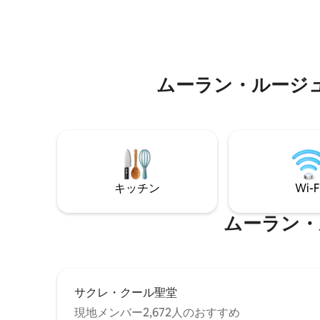
望台へは
ッド140 x 200 cm、庭園／レストランの眺
て、従来
望 寝室3 - ベッド120x200cm、屋上の眺望
使ってア
バスタブ付き小さな浴室1部屋 シャワー付
りの騒音
き小さなバスルーム1室 トイレ1つ
ムーラン・ルージュ⁠周⁠辺⁠
キッチン
Wi-F
ムーラン・ルー
サクレ・クール聖堂
現地メンバー2,672人のおすすめ