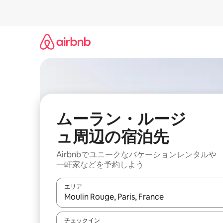
コ
ン
テ
ン
ツ
に
ス
キ
ッ
プ
ムーラン・ルージ
ュ⁠周⁠辺⁠の宿⁠泊⁠先
Airbnbでユニークなバ⁠ケ⁠ー⁠シ⁠ョ⁠ンレ⁠ン⁠タ⁠ルや
一⁠軒⁠家な⁠ど⁠を予⁠約⁠し⁠よ⁠う
エリア
検索結果が表示されたら、上下の矢印キーを使っ
チェックイン