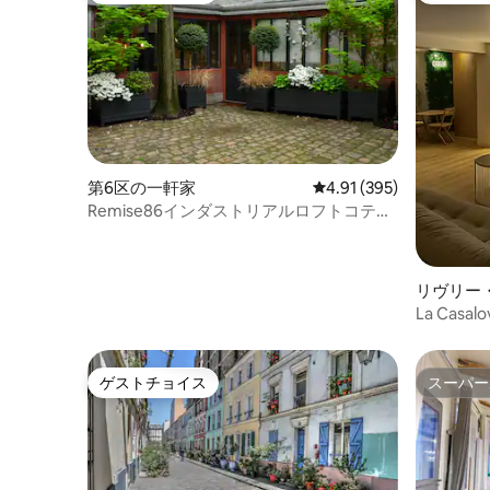
第6区の一軒家
レビュー395件、5つ星
4.91 (395)
Remise86インダストリアルロフトコテー
ジ
リヴリー
La Cas
きの宿泊
ゲストチョイス
スーパー
ゲストチョイス
スーパー