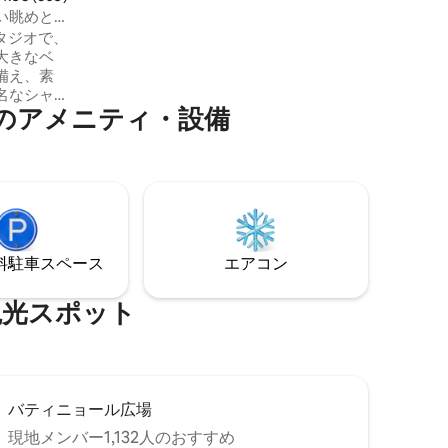
大型テレビ（85インチ）、ハイファイサ
い眺めと
ウンド、お好みに合わせて調整可能な照
スタジオで、
明を備えています。
大きなベ
備え、素
名なシャ
ア⁠メ⁠ニ⁠テ⁠ィ⁠・⁠設⁠備
ら10分
95ユ
ロマンス
供してい
上にハー
ハッピー
ともでき
ーロでシャ
⁠車ス⁠ペ⁠ー⁠ス
エアコン
ていま
⁠ス⁠ポ⁠ッ⁠ト
バティニョール広場
現地メンバー1,132人のおすすめ