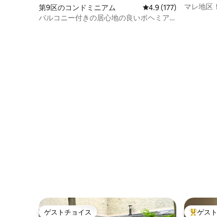
マレ地区
第9区のコンドミニアム
レビュー177件、5つ星
4.9 (177)
で、日当
バルコニー付きの居心地の良いボヘミア
ン・アパートメント
ゲストチョイス
ゲス
ゲストチョイス
大好評の