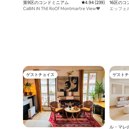
第9区のコンドミニアム
レビュー239件、5つ星中
4.94 (239)
16区の
CaBiN iN ThE RoOf Montmartre View♥
エッフェ
豪華なマ
ゲストチョイス
ゲストチ
ゲストチョイス
ゲストチ
ル・マレ