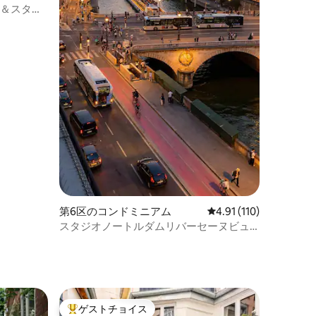
ー＆スタイ
燥機
第6区のコンドミニアム
レビュー110件、5つ星
4.91 (110)
スタジオノートルダムリバーセーヌビュ
ー
ゲストチョイス
大好評のゲストチョイスです。