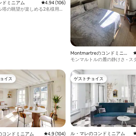
4.94つ星の平均評価
コンドミニアム
レビュー106件、5つ星中4.94つ星の平均評価
4.94 (106)
ル塔の眺望が楽しめる2名様用の
ンション・アパート
Montmartreのコンドミニア
ム
モンマルトルの麓の静けさ - ス
イピアノ。
ョイス
ゲストチョイス
ョイス
ゲストチョイス
ル・マレのコンドミニアム
のコンドミニアム
レビュー104件、5つ星中4.9つ星の平均評価
4.9 (104)