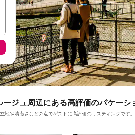
⁠周⁠辺⁠に⁠あ⁠る高⁠評⁠価⁠のバ⁠ケ⁠ー⁠シ⁠ョ
立地や清潔さなどの点でゲストに高評価のリスティングです。