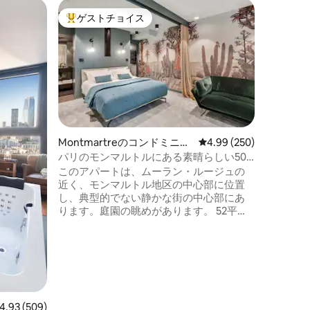
Montm
ゲストチョイス
ゲスト
大好評のゲストチョイスです。
ゲスト
アパート
モンマル
クス– Abb
モンマル
平方メー
ト。 カ
りです。
ア、独立
の広いリ
ア、設備
ルベッド
Montmartreのコンドミニア
レビュー250件、5つ星
4.99 (250)
きバスル
ム
パリのモンマルトルにある素晴らしい50
ル洗面台、トイレ
平方メートルのアパート
このアパートは、ムーラン・ルージュの
機、ネスプ
近く、モンマルトル地区の中心部に位置
など、快
し、典型的でない静かな街の中心部にあ
くのアメ
ります。庭園の眺めがあります。 52平方
メートルの広さがあり、通りに面してい
ません。高層階にあり、通りの騒みから
離れています。高級感のある美しい寝
室、リラクゼーションエリア、ランチ/デ
ィナースペース、仕事スペース、オープ
ンまたはクローズドキッチンがありま
す。 新しいテクノロジー、優れたWi-Fi、
ビュー509件、5つ星中4.93つ星の平均評価
4.93 (509)