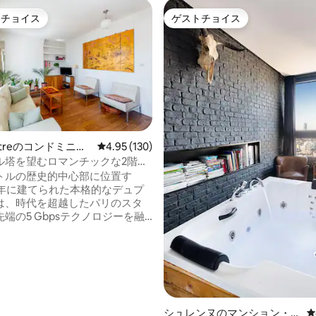
トチョイス
ゲストチョイス
ゲストチョイスです。
ゲストチョイス
rtreのコンドミニア
レビュー130件、5つ星中4.95つ星の平均評価
4.95 (130)
ル塔を望むロマンチックな2階建
中4.98つ星の平均評価
5GbpsのWi-Fi
トルの歴史的中心部に位置す
5年に建てられた本格的なデュプ
は、時代を超越したパリのスタ
端の5 Gbpsテクノロジーを融
います。 太陽の光が差し込む2階
平方メートル（612平方フィー
の5階のペントハウススタイルの
、絶対的な静けさとプライバシ
てパリのスカイラインとエッフ
象徴的な、遮るもののないパノ
ーを提供します。この特別な展
シュレンヌのマンション・ア
レ