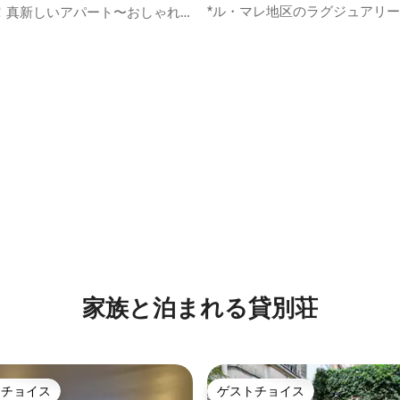
*ル・マレ地区のラグジュアリ
！真新しいアパート〜おしゃれ
中4.9つ星の平均評価
ル：エレベーター、洗濯機、乾
たりが良く、快適
家族と泊まれる貸別荘
トチョイス
ゲストチョイス
ゲストチョイスです。
ゲストチョイス