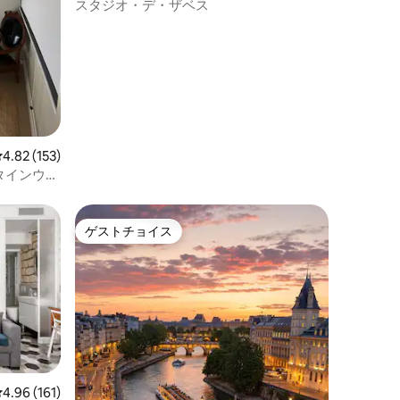
ム
スタジオ・デ・ザベス
レビュー153件、5つ星中4.82つ星の平均評価
4.82 (153)
タインウェ
ゲストチョイス
ゲストチョイス
レビュー161件、5つ星中4.96つ星の平均評価
4.96 (161)