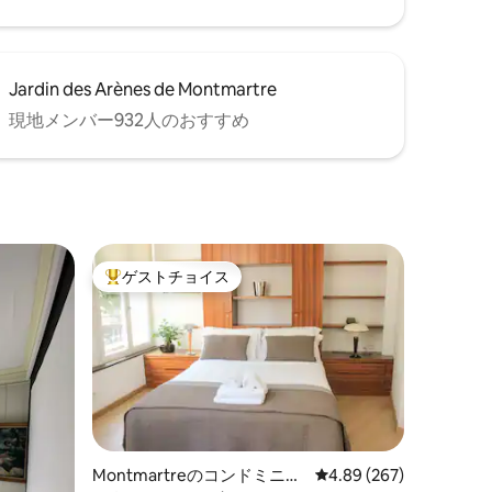
Jardin des Arènes de Montmartre
現地メンバー932人のおすすめ
ゲストチョイス
大好評のゲストチョイスです。
Montmartreのコンドミニア
レビュー267件、5つ星
4.89 (267)