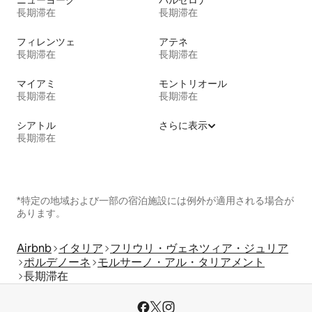
ニューヨーク
バルセロナ
長期滞在
長期滞在
フィレンツェ
アテネ
長期滞在
長期滞在
マイアミ
モントリオール
長期滞在
長期滞在
シアトル
さらに表示
長期滞在
*特定の地域および一部の宿泊施設には例外が適用される場合が
あります。
Airbnb
イタリア
フリウリ・ヴェネツィア・ジュリア
ポルデノーネ
モルサーノ・アル・タリアメント
長期滞在