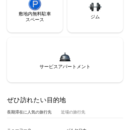
敷地内無料駐⁠車
ジム
ス⁠ペ⁠ー⁠ス
サービスアパートメント
ぜひ訪⁠れ⁠た⁠い目⁠的⁠地
長期滞在に人気の旅行先
近場の旅行先