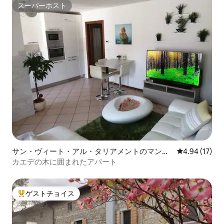
スーパーホスト
スーパーホスト
サン・ヴィート・アル・タリアメントのマンシ
レビュー17件
4.94 (17)
ョン・アパート
カエデの木に囲まれたアパート
ゲストチョイス
大好評のゲストチョイスです。