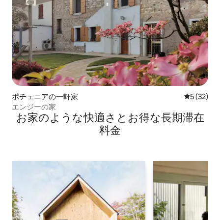
ポチェニアの一軒家
レビュー3
5 (32)
エンジーの家
お家のような快⁠適⁠さ⁠とお⁠得⁠な長⁠期⁠滞⁠在
料⁠金