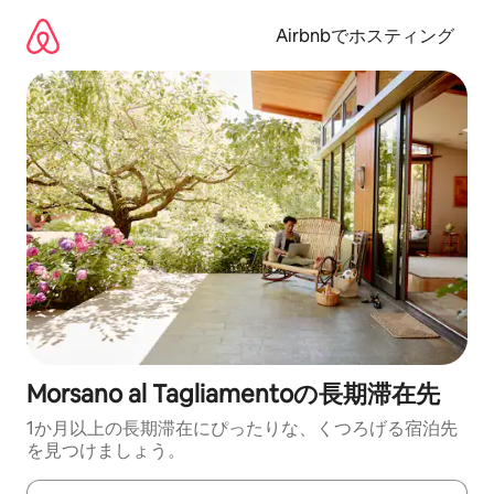
コ
ン
Airbnbでホスティング
テ
ン
ツ
に
ス
キ
ッ
プ
Morsano al Tagliamentoの長期滞在先
1か月以上の長期滞在にぴったりな、くつろげる宿泊先
を見つけましょう。