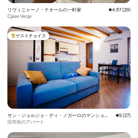
リヴィニャーノ・テオールの一軒家
レビュー29件
4.97 (29)
Cjase Vecje
ゲストチョイス
大好評のゲストチョイスです。
サン・ジョルジョ・ディ・ノガーロのマンショ
レビュー2
5 (27)
ン・アパート
旧市街のアパート