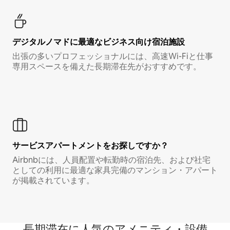
デジタルノマド⁠に最⁠適⁠なビ⁠ジ⁠ネ⁠ス⁠向⁠け宿⁠泊⁠施⁠設
出張の多いプロフェッショナルには、高速Wi-Fiと仕事
専用スペースを備えた長期滞在先がおすすめです。
サービスアパートメントをお探しですか？
Airbnbには、人員配置や転勤時の宿泊先、および社宅
としての利用に最適な家具完備のマンション・アパート
が掲載されています。
長期滞在に人気のアメニティ・設備