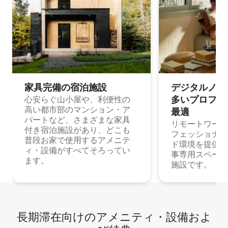
家具完備の宿⁠泊⁠施⁠設
デジタルノマド
多⁠いプ⁠ロ⁠フ⁠ェ⁠
心安らぐ山小屋や、利便性の
高い都市部のマンション・ア
最⁠適
パートなど、さまざまな家具
リモートワーク
付き宿泊施設があり、どこも
フェッショナル
普段お家で使用するアメニテ
ド環境を提供する
ィ・設備がすべてそろってい
事専用スペース
ます。
施設です。
長期滞在向け⁠のア⁠メ⁠ニ⁠テ⁠ィ⁠・設⁠備⁠およ