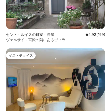
セント・ルイスの町家・長屋
レビュー199件
4.92 (199)
ヴェルサイユ宮殿の隣にあるヴィラ
ゲストチョイス
ゲストチョイス