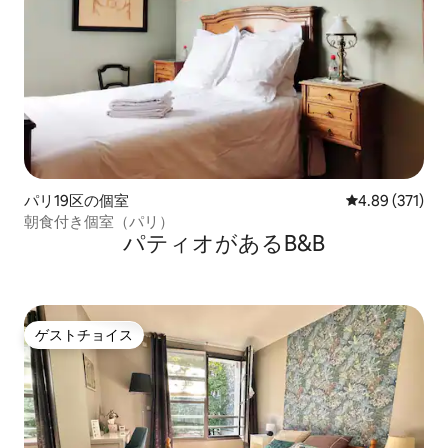
パリ19区の個室
レビュー371件
4.89 (371)
朝食付き個室（パリ）
パティオがあるB&B
ゲストチョイス
ゲストチョイス