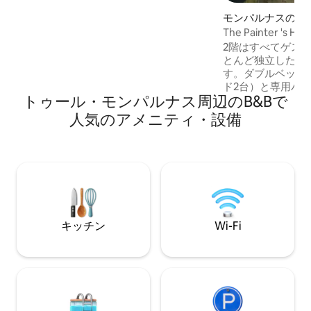
えたバスルームの3つの部分で構成されて
モンパルナスの個
います。 テレビとインターネット接続、
The Painter 's Hou
2,000平方メートルの公園もあります。無
2階はすべてゲスト用
料駐車場。 ご滞在中の朝食には、パン、
とんど独立した場
ブリオッシュ、ジャムハウスなどをご用
す。ダブルベッド
意しています。 装飾は洗練されており、
ド2台）と専用バ
緑がテーマです。私たちはパリ近郊の魅
トゥール・モンパルナス周辺のB&B⁠で
部屋、および別の
力的な村ビエーヴルにあるモンテクラン
（+ 50 €）を
人⁠気⁠のア⁠メ⁠ニ⁠テ⁠ィ⁠・設⁠備
の森にいます。 ヴェルサイユから10分、
したアーティスト
パリのポルト・ド・サンクルードから8
す。バスルームは
km、サクレから5 kmです。 ヴォーボワ
階で、朝のご希望
イエンのRER駅C（ヴェルとパリ行き）か
部屋の料金に含ま
ら徒歩7分。
ErikとDomini
彼らと一緒に住む
キッチン
Wi-Fi