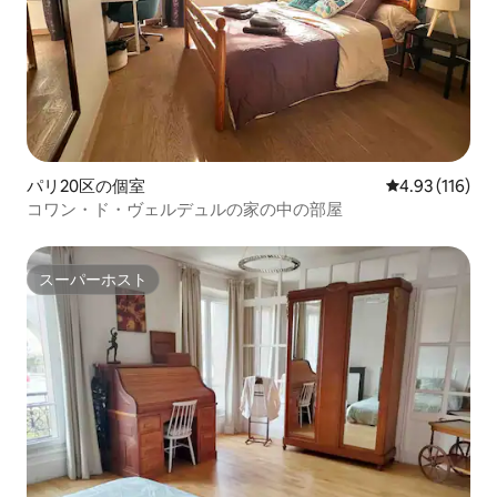
パリ20区の個室
レビュー116件
4.93 (116)
コワン・ド・ヴェルデュルの家の中の部屋
スーパーホスト
スーパーホスト