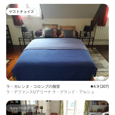
ゲストチョイス
ゲストチョイス
ラ・ガレンヌ・コロンブの個室
レビュー207
4.9 (207)
ラ・デファンスUアリーナ ラ・グランド・アルシュ
スーパーホスト
スーパーホスト