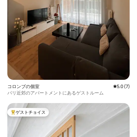
コロンブの個室
レビュー7
5.0 (7)
パリ近郊のアパートメントにあるゲストルーム
ゲストチョイス
大好評のゲストチョイスです。