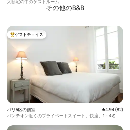
大邸宅の中のゲストルーム
その他のB&B
ゲストチョイス
大好評のゲストチョイスです。
パリ5区の個室
レビュー82件
4.94 (82)
パンテオン近くのプライベートスイート、快適、1～4名、
B&B