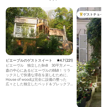
ゲストチョイス
大好評のゲストチ
ビエーブルのゲストスイート
レビュー221件、5つ星中4.7
4.7 (221)
ビエーヴル 独立したBnB 30平方メー
トル
森の中心にあるビエーヴルのB&B！ リラ
ックスして快適な滞在を楽しむために、
House of woodは完全に設備の整った
広々とした独立したベッド＆ブレックフ
ァーストを提供しています。 30平方メー
トルの広さで、ダイニングエリアと森の
景色を楽しめるリビングルーム、クイー
ンサイズベッドを備えたベッドルーム、
広々としたシャワーとチーク材の床を備