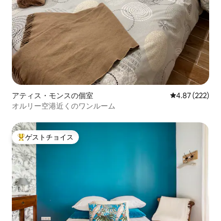
アティス・モンスの個室
レビュー222件
4.87 (222)
オルリー空港近くのワンルーム
ゲストチョイス
大好評のゲストチョイスです。