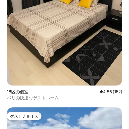
18区の個室
レビュー152件
4.86 (152)
パリの快適なゲストルーム
ゲストチョイス
ゲストチョイス