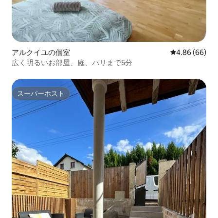
アルクイユの個室
レビュー66件
4.86 (66)
広く明るいお部屋、庭、パリまで5分
スーパーホスト
スーパーホスト