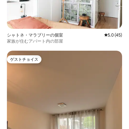
シャトネ・マラブリーの個室
レビュー45
5.0 (45)
家族が住むアパート内の部屋
ゲストチョイス
ゲストチョイス