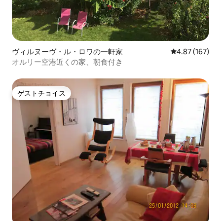
ヴィルヌーヴ・ル・ロワの一軒家
レビュー167件
4.87 (167)
オルリー空港近くの家、朝食付き
ゲストチョイス
ゲストチョイス