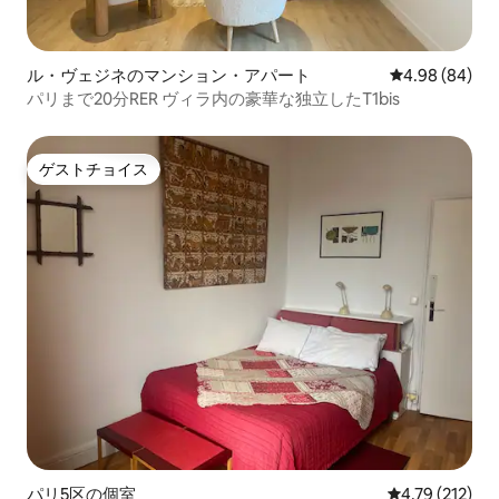
ル・ヴェジネのマンション・アパート
レビュー84件
4.98 (84)
パリまで20分RER ヴィラ内の豪華な独立したT1bis
ゲストチョイス
ゲストチョイス
パリ5区の個室
レビュー212件
4.79 (212)