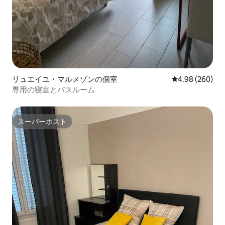
リュエイユ・マルメゾンの個室
レビュー260件
4.98 (260)
専用の寝室とバスルーム
スーパーホスト
スーパーホスト