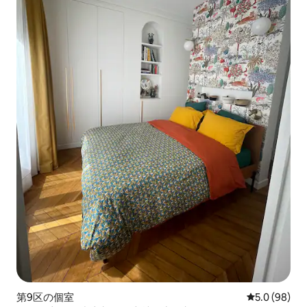
第9区の個室
レビュー98
5.0 (98)