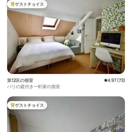
ゲストチョイス
大好評のゲストチョイスです。
第12区の個室
レビュー73件
4.97 (73)
パリの庭付き一軒家の個室
ゲストチョイス
大好評のゲストチョイスです。