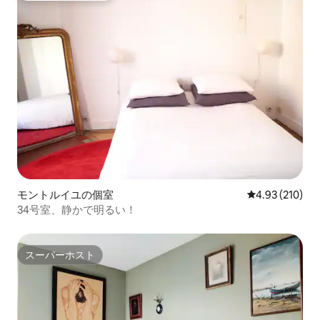
モントルイユの個室
レビュー210件
4.93 (210)
34号室、静かで明るい！
スーパーホスト
スーパーホスト