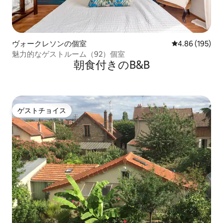
ヴォークレソンの個室
レビュー195件
4.86 (195)
魅力的なゲストルーム（92）個室
朝食付きのB&B
ゲストチョイス
ゲストチョイス