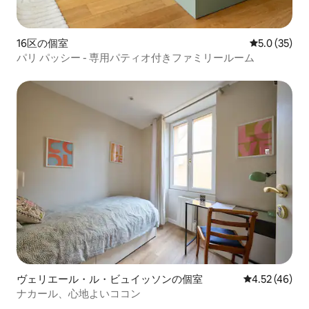
16区の個室
レビュー35
5.0 (35)
パリ パッシー - 専用パティオ付きファミリールーム
ヴェリエール・ル・ビュイッソンの個室
レビュー46件
4.52 (46)
ナカール、心地よいココン