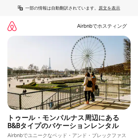
コ
一部の情報は自動翻訳されています。
原文を表示
ン
テ
ン
Airbnbでホスティング
ツ
に
ス
キ
ッ
プ
トゥール・モンパルナス周辺にあ⁠る
B&Bタ⁠イ⁠プのバ⁠ケ⁠ー⁠シ⁠ョ⁠ンレ⁠ン⁠タ⁠ル
Airbnbでユニークなベッド・アンド・ブレックファス