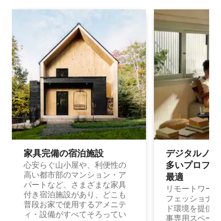
家具完備の宿⁠泊⁠施⁠設
デジタルノマド
多⁠いプ⁠ロ⁠フ⁠ェ⁠
心安らぐ山小屋や、利便性の
高い都市部のマンション・ア
最⁠適
パートなど、さまざまな家具
リモートワーク
付き宿泊施設があり、どこも
フェッショナル
普段お家で使用するアメニテ
ド環境を提供する
ィ・設備がすべてそろってい
事専用スペース