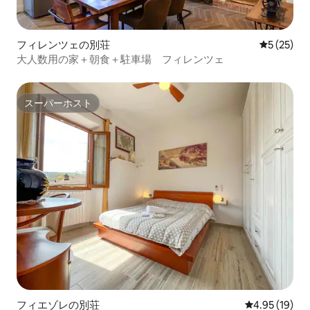
フィレンツェの別荘
レビュー2
5 (25)
大人数用の家＋朝食＋駐車場 フィレンツェ
スーパーホスト
スーパーホスト
フィエゾレの別荘
レビュー19件
4.95 (19)