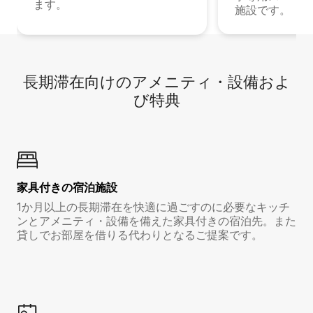
ます。
施設です。
長期滞在向け⁠のア⁠メ⁠ニ⁠テ⁠ィ⁠・設⁠備⁠およ
び特⁠典
家具付き⁠の宿⁠泊⁠施⁠設
1か月以上の長期滞在を快適に過ごすのに必要なキッチ
ンとアメニティ・設備を備えた家具付きの宿泊先。また
貸しでお部屋を借りる代わりとなるご提案です。