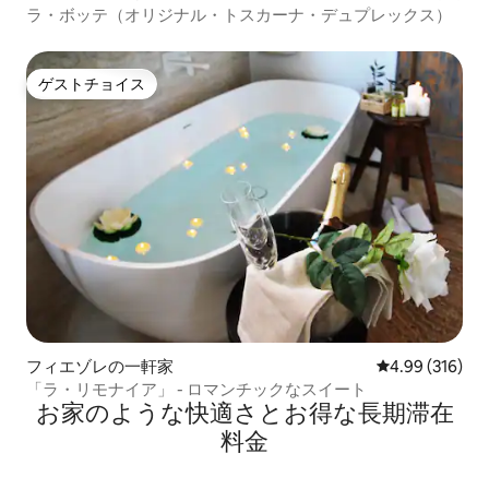
ラ・ボッテ（オリジナル・トスカーナ・デュプレックス）
ゲストチョイス
ゲストチョイス
フィエゾレの一軒家
レビュー316件
4.99 (316)
「ラ・リモナイア」 - ロマンチックなスイート
お家のような快⁠適⁠さ⁠とお⁠得⁠な長⁠期⁠滞⁠在
料⁠金