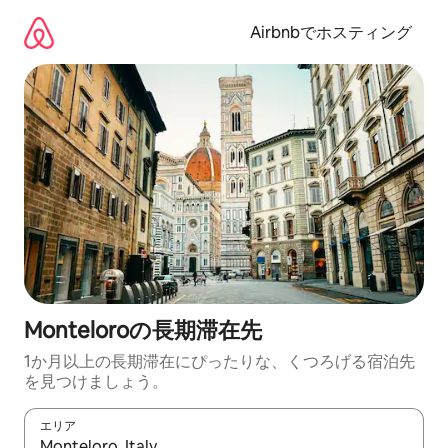
コ
ン
Airbnbでホスティング
テ
ン
ツ
に
ス
キ
ッ
プ
Monteloroの長期滞在先
1か月以上の長期滞在にぴったりな、くつろげる宿泊先
を見つけましょう。
エリア
検索結果が表示されたら、上下の矢印キーを使って移動するか、