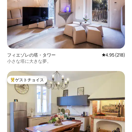
フィエゾレの塔・タワー
レビュー218件
4.95 (218)
小さな塔に大きな夢。
ゲストチョイス
大好評のゲストチョイスです。