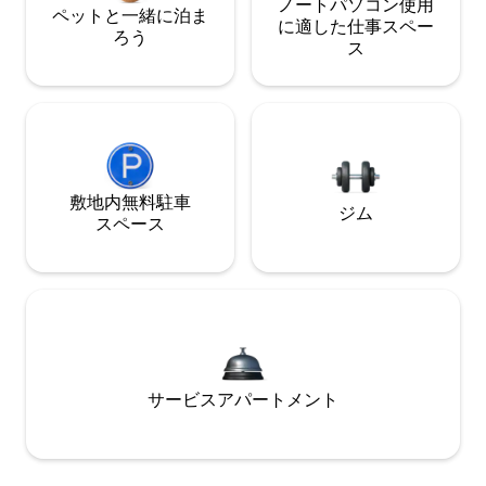
ノートパソコン使用
ペットと一緒に泊ま
に適した仕事スペー
ろう
ス
敷地内無料駐⁠車
ジム
ス⁠ペ⁠ー⁠ス
サービスアパートメント