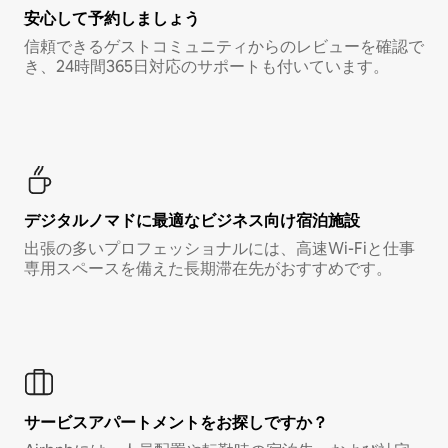
安心して予約しましょう
信頼できるゲストコミュニティからのレビューを確認で
き、24時間365日対応のサポートも付いています。
デジタルノマド⁠に最⁠適⁠なビ⁠ジ⁠ネ⁠ス⁠向⁠け宿⁠泊⁠施⁠設
出張の多いプロフェッショナルには、高速Wi-Fiと仕事
専用スペースを備えた長期滞在先がおすすめです。
サービスアパートメントをお探しですか？