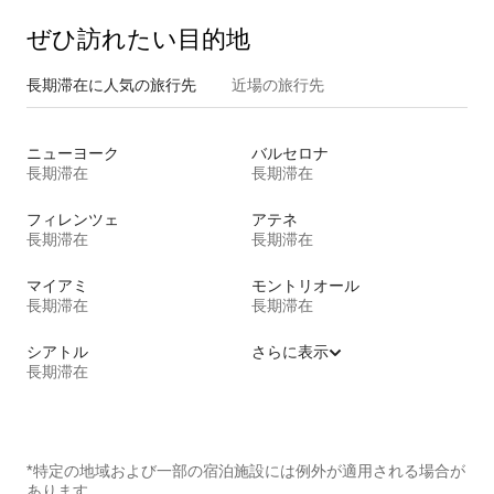
ぜひ訪⁠れ⁠た⁠い目⁠的⁠地
長期滞在に人気の旅行先
近場の旅行先
ニューヨーク
バルセロナ
長期滞在
長期滞在
フィレンツェ
アテネ
長期滞在
長期滞在
マイアミ
モントリオール
長期滞在
長期滞在
シアトル
さらに表示
長期滞在
*特定の地域および一部の宿泊施設には例外が適用される場合が
あります。