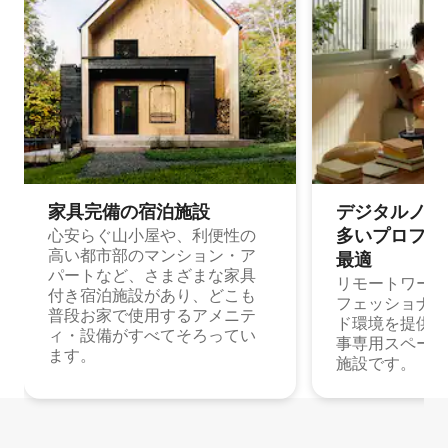
家具完備の宿⁠泊⁠施⁠設
デジタルノマド
多⁠いプ⁠ロ⁠フ⁠ェ⁠
心安らぐ山小屋や、利便性の
高い都市部のマンション・ア
最⁠適
パートなど、さまざまな家具
リモートワーク
付き宿泊施設があり、どこも
フェッショナル
普段お家で使用するアメニテ
ド環境を提供する
ィ・設備がすべてそろってい
事専用スペース
ます。
施設です。