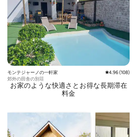
モンテジャーノの一軒家
レビュー108件
4.96 (108)
郊外の田舎の別荘
お家のような快⁠適⁠さ⁠とお⁠得⁠な長⁠期⁠滞⁠在
料⁠金