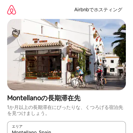
コ
ン
Airbnbでホスティング
テ
ン
ツ
に
ス
キ
ッ
プ
Montellanoの長期滞在先
1か月以上の長期滞在にぴったりな、くつろげる宿泊先
を見つけましょう。
エリア
検索結果が表示されたら、上下の矢印キーを使って移動するか、