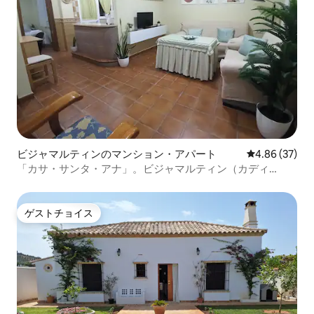
ビジャマルティンのマンション・アパート
レビュー37件
4.86 (37)
「カサ・サンタ・アナ」。ビジャマルティン（カディ
ス）、スペイン
ゲストチョイス
ゲストチョイス