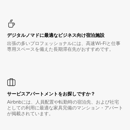
デジタルノマド⁠に最⁠適⁠なビ⁠ジ⁠ネ⁠ス⁠向⁠け宿⁠泊⁠施⁠設
出張の多いプロフェッショナルには、高速Wi-Fiと仕事
専用スペースを備えた長期滞在先がおすすめです。
サービスアパートメントをお探しですか？
Airbnbには、人員配置や転勤時の宿泊先、および社宅
としての利用に最適な家具完備のマンション・アパート
が掲載されています。