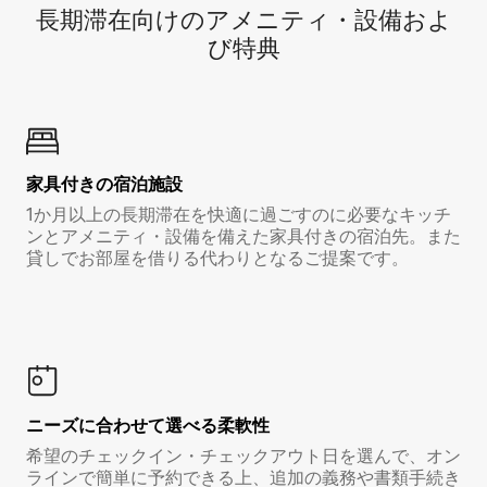
長期滞在向け⁠のア⁠メ⁠ニ⁠テ⁠ィ⁠・設⁠備⁠およ
び特⁠典
家具付き⁠の宿⁠泊⁠施⁠設
1か月以上の長期滞在を快適に過ごすのに必要なキッチ
ンとアメニティ・設備を備えた家具付きの宿泊先。また
貸しでお部屋を借りる代わりとなるご提案です。
ニーズに合わせて選べる柔軟性
希望のチェックイン・チェックアウト日を選んで、オン
ラインで簡単に予約できる上、追加の義務や書類手続き