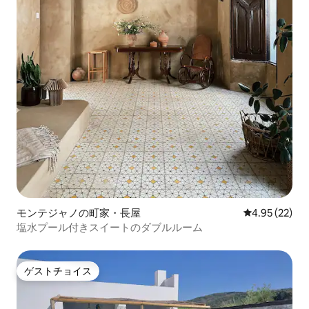
モンテジャノの町家・長屋
レビュー22件
4.95 (22)
塩水プール付きスイートのダブルルーム
ゲストチョイス
ゲストチョイス