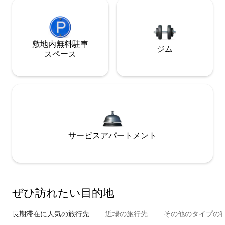
敷地内無料駐⁠車
ジム
ス⁠ペ⁠ー⁠ス
サービスアパートメント
ぜひ訪⁠れ⁠た⁠い目⁠的⁠地
長期滞在に人気の旅行先
近場の旅行先
その他のタ⁠イ⁠プ⁠の宿