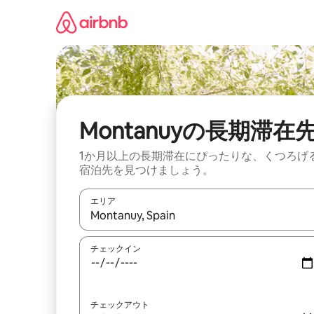
コ
ン
テ
ン
ツ
に
ス
キ
ッ
Montanuyの長期滞在
プ
1か月以上の長期滞在にぴったりな、くつろげ
宿泊先を見つけましょう。
エリア
検索結果が表示されたら、上下の矢印キーを使っ
チェックイン
チェックアウト