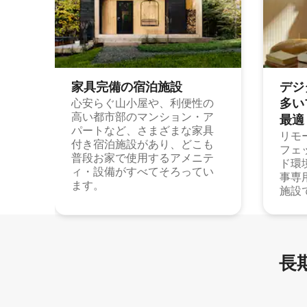
家具完備の宿⁠泊⁠施⁠設
デジ
多⁠いプ
心安らぐ山小屋や、利便性の
高い都市部のマンション・ア
最⁠適
パートなど、さまざまな家具
リモ
付き宿泊施設があり、どこも
フェ
普段お家で使用するアメニテ
ド環
ィ・設備がすべてそろってい
事専
ます。
施設
長期