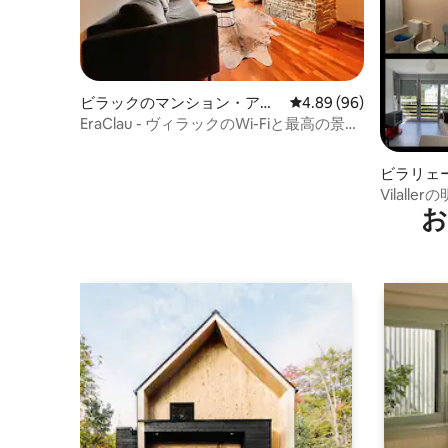
ビラックのマンション・アパ
レビュー96件、5つ星中
4.89 (96)
ート
EraClau - ヴィラックのWi-Fiと最高の景色
を備えたLa Glèisa
ビラリェ
アパート
Vilall
お