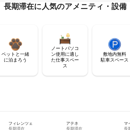
長期滞在に人気のアメニティ・設備
ノートパソコ
ペットと一緒
ン使用に適し
敷地内無料
に泊まろう
た仕事スペー
駐⁠車ス⁠ペ⁠ー⁠ス
ス
フィレンツェ
アテネ
マ
長期滞在
長期滞在
長