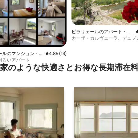
4.89つ星の平均評価
ビラリェールのアパート・マ
ンション
カーザ・カルヴェーラ、デュプ
ス・カルヴェーラ（エラ）
ールのマンション・
レビュー13件、5つ星中4.85つ星の平均評価
4.85 (13)
erの明るいアパート
家のような快⁠適⁠さ⁠とお⁠得⁠な長⁠期⁠滞⁠在料