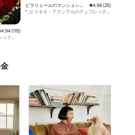
ビラリェールのマンション・
レビュー25件、5つ星
4.96 (25)
アパート
*_ピリネオ・アクシアルのデュプレック
ス。ヴィラジェルの流れ。_*
レビュー115件、5つ星中4.94つ星の平均評価
4.94 (115)
レック
⁠金