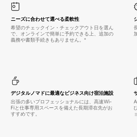
ニーズに合わせて選べる柔軟性
希望のチェックイン・チェックアウト日を選ん
で、オンラインで簡単に予約できる上、追加の
義務や書類手続きもありません。*
デジタルノマド⁠に最⁠適⁠なビ⁠ジ⁠ネ⁠ス⁠向⁠け宿⁠泊⁠施⁠設
出張の多いプロフェッショナルには、高速Wi-
Fiと仕事専用スペースを備えた長期滞在先がお
すすめです。