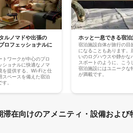
タルノマドや出⁠張⁠の
ホッと一⁠息⁠で⁠き⁠る宿⁠泊
⁠ロ⁠フ⁠ェ⁠ッ⁠シ⁠ョ⁠ナ⁠ル⁠に
宿泊施設自体が旅行の目
になることもあります。
いのログハウスや静かな
ートワークが中心のプロ
スボートのように、こう
ッショナルに快適なノマ
宿泊施設にはユニークな
境を提供する、Wi-Fiと仕
が満載です。
用スペースを備えた宿泊
です。
滞在向け⁠のア⁠メ⁠ニ⁠テ⁠ィ⁠・設⁠備⁠および