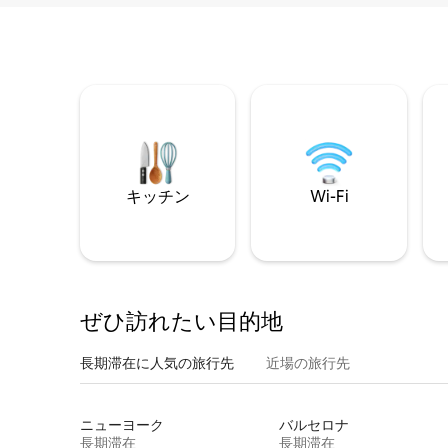
キッチン
Wi-Fi
ぜひ訪⁠れ⁠た⁠い目⁠的⁠地
長期滞在に人気の旅行先
近場の旅行先
ニューヨーク
バルセロナ
長期滞在
長期滞在