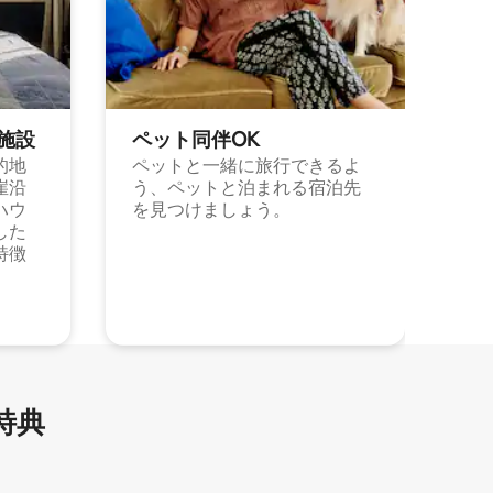
施⁠設
ペット同⁠伴OK
的地
ペットと一緒に旅行できるよ
崖沿
う、ペットと泊まれる宿泊先
ハウ
を見つけましょう。
した
特徴
特⁠典