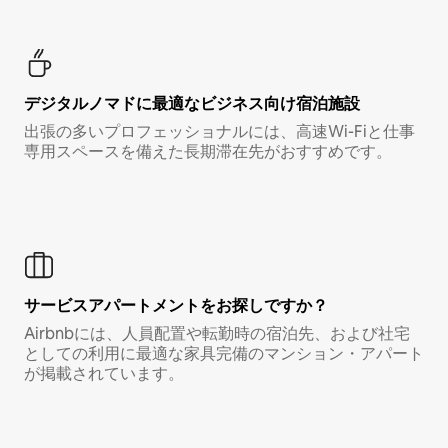
デジタルノマド⁠に最⁠適⁠なビ⁠ジ⁠ネ⁠ス⁠向⁠け宿⁠泊⁠施⁠設
出張の多いプロフェッショナルには、高速Wi-Fiと仕事
専用スペースを備えた長期滞在先がおすすめです。
サービスアパートメントをお探しですか？
Airbnbには、人員配置や転勤時の宿泊先、および社宅
としての利用に最適な家具完備のマンション・アパート
が掲載されています。