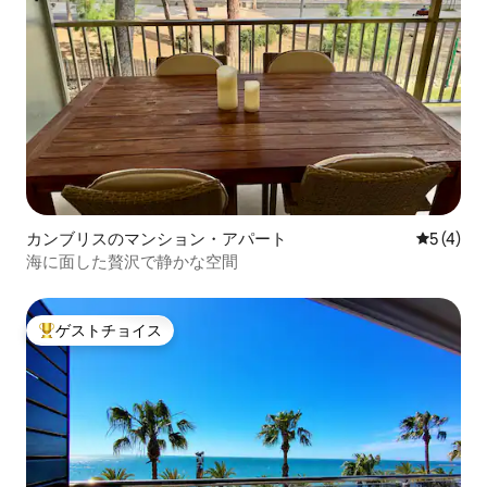
カンブリスのマンション・アパート
レビュー
5 (4)
海に面した贅沢で静かな空間
ゲストチョイス
大好評のゲストチョイスです。