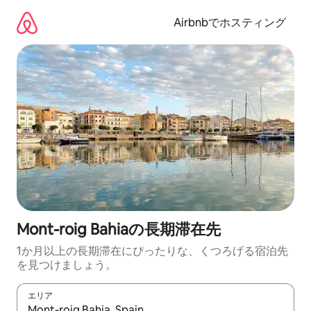
コ
ン
Airbnbでホスティング
テ
ン
ツ
に
ス
キ
ッ
プ
Mont-roig Bahiaの長期滞在先
1か月以上の長期滞在にぴったりな、くつろげる宿泊先
を見つけましょう。
エリア
検索結果が表示されたら、上下の矢印キーを使って移動するか、