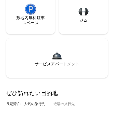
敷地内無料駐⁠車
ジム
ス⁠ペ⁠ー⁠ス
サービスアパートメント
ぜひ訪⁠れ⁠た⁠い目⁠的⁠地
長期滞在に人気の旅行先
近場の旅行先