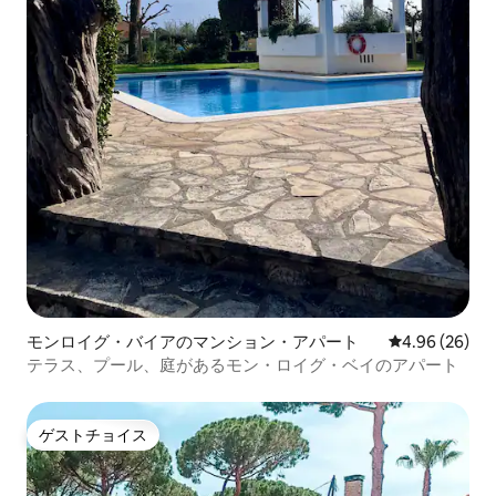
モンロイグ・バイアのマンション・アパート
レビュー26件
4.96 (26)
テラス、プール、庭があるモン・ロイグ・ベイのアパート
ゲストチョイス
ゲストチョイス