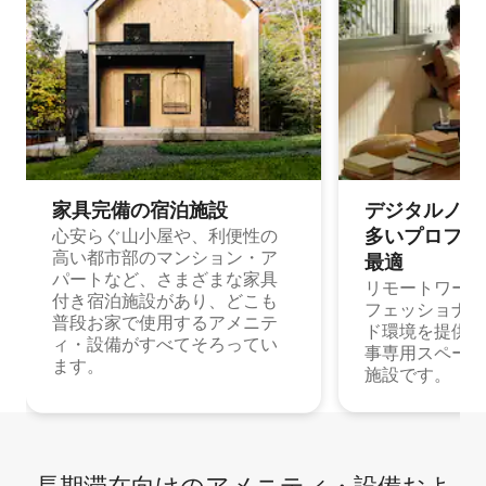
家具完備の宿⁠泊⁠施⁠設
デジタルノマド
多⁠いプ⁠ロ⁠フ⁠ェ⁠
心安らぐ山小屋や、利便性の
高い都市部のマンション・ア
最⁠適
パートなど、さまざまな家具
リモートワーク
付き宿泊施設があり、どこも
フェッショナル
普段お家で使用するアメニテ
ド環境を提供する
ィ・設備がすべてそろってい
事専用スペース
ます。
施設です。