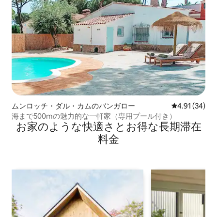
ムンロッチ・ダル・カムのバンガロー
レビュー34件
4.91 (34)
海まで500mの魅力的な一軒家（専用プール付き）
お家のような快⁠適⁠さ⁠とお⁠得⁠な長⁠期⁠滞⁠在
料⁠金