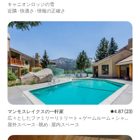
キャニオンロッジの雪
近隣
·
快適さ
·
情報の正確さ
マンモスレイクスの一軒家
レビュー23件
4.87 (23)
広々としたファミリーリトリート＋ゲームルーム＋シャト
ルまで徒歩
屋外スペース
·
眺め
·
屋内スペース