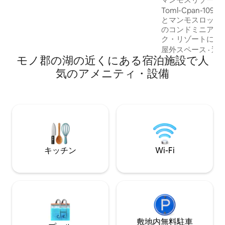
す。これまでで最高の滞在のひとつで
かずの景色、スパ
Toml-Cpan-1
す！」– Danielさん ⭐ ハイライト ✓ 町、
とマンモスロックの
トレイル、マンモスシャトルまで徒歩で
のコンドミニアム
行ける ✓ホットタブ、温水プール、サウ
ク・リゾートにあ
ナが利用可能 ✓ 高速Wi-Fiとリモートワー
れた寝室1室、バス
ク用の仕事用スペース
屋外スペース
·
近
モノ郡の湖の近くにある宿泊施設で人
ニアムで、ジャグ
す。 無料駐車場、スマートHDTV、洗濯
気のアメニティ・設備
機・乾燥機、Wi-
ンを提供していま
ゾートは美しい景
牧草地の近くにあ
ンテンとシャーウ
ることができます。
コース、アイスリ
キッチン
Wi-Fi
敷地内無料駐⁠車