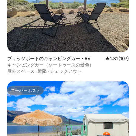
ブリッジポートのキャンピングカー・RV
レビュー107件
4.81 (107)
キャンピングカー（ソートゥースの景色）
屋外スペース
·
近隣
·
チェックアウト
スーパーホスト
スーパーホスト