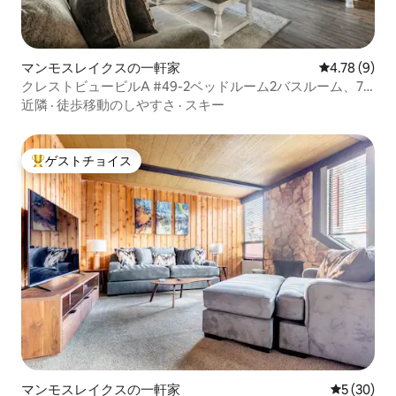
マンモスレイクスの一軒家
レビュー9件
4.78 (9)
クレストビュービルA #49-2ベッドルーム2バスルーム、7
名様
近隣
·
徒歩移動のしやすさ
·
スキー
ゲストチョイス
大好評のゲストチョイスです。
マンモスレイクスの一軒家
レビュー3
5 (30)