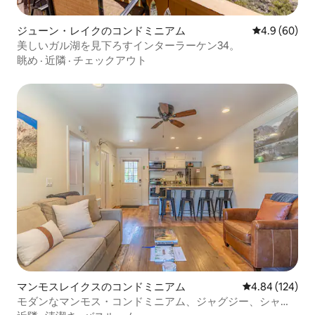
ジューン・レイクのコンドミニアム
レビュー60
4.9 (60)
美しいガル湖を見下ろすインターラーケン34。
眺め
·
近隣
·
チェックアウト
マンモスレイクスのコンドミニアム
レビュー124件
4.84 (124)
モダンなマンモス・コンドミニアム、ジャグジー、シャト
ルバス乗り場まで1ブロック