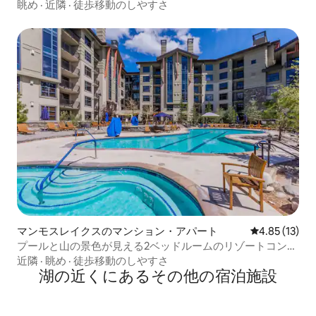
名様用
眺め
·
近隣
·
徒歩移動のしやすさ
マンモスレイクスのマンション・アパート
レビュー13件
4.85 (13)
プールと山の景色が見える2ベッドルームのリゾートコンド
ミニアム！
近隣
·
眺め
·
徒歩移動のしやすさ
湖の近くにあるその他の宿泊施設