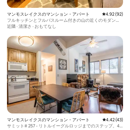
マンモスレイクスのマンション・アパート
レビュー92件
4.92 (92)
フルキッチンとフルバスルーム付きの山の近くのモダンな
家
近隣
·
清潔さ
·
おもてなし
マンモスレイクスのマンション・アパート
レビュー43件
4.42 (43)
サミット# 257 - リトルイーグルロッジまでのステップ。4