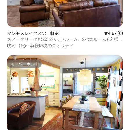
マンモスレイクスの一軒家
レビュー6件
4.67 (6)
スノークリーク# 563 2ベッドルーム、2バスルーム 6名様ま
でご宿泊可能！
眺め
·
静か
·
就寝環境のクオリティ
スーパーホスト
スーパーホスト