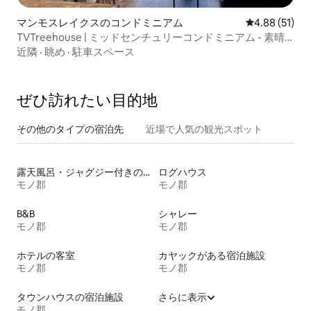
マンモスレイクスのコンドミニアム
レビュー51件
4.88 (51)
TVTreehouse | ミッドセンチュリーコンドミニアム - 素晴
らしいロケーション
近隣
·
眺め
·
駐車スペース
ぜひ訪⁠れ⁠た⁠い目⁠的⁠地
その他のタ⁠イ⁠プ⁠の宿⁠泊⁠先
近場で人気の観光スポット
露天風呂・ジャグジー付きの宿泊施設
ログハウス
モノ郡
モノ郡
B&B
シャレー
モノ郡
モノ郡
ホテルの客室
カヤックがある宿泊施設
モノ郡
モノ郡
タウンハウスの宿泊施設
さらに表示
モノ郡