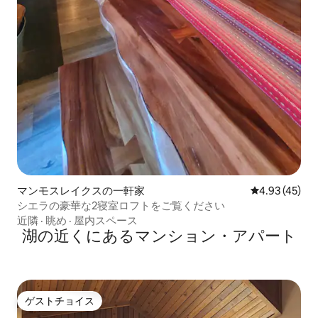
マンモスレイクスの一軒家
レビュー45件
4.93 (45)
シエラの豪華な2寝室ロフトをご覧ください
近隣
·
眺め
·
屋内スペース
湖の近くにあるマンション・アパート
ゲストチョイス
ゲストチョイス