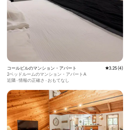
コールビルのマンション・アパート
レビュー4件
3.25 (4)
2ベッドルームのマンション・アパートA
近隣
·
情報の正確さ
·
おもてなし