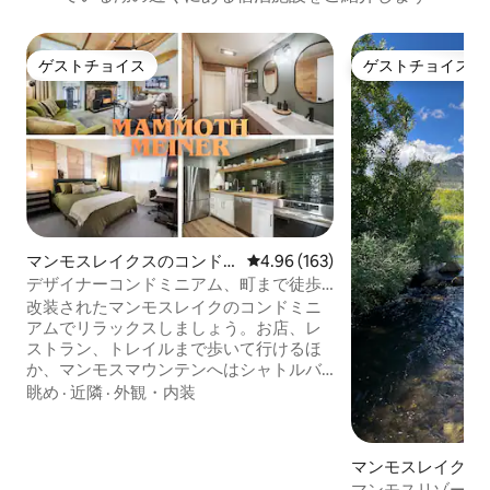
ゲストチョイス
ゲストチョイス
ゲストチョイス
ゲストチョイス
マンモスレイクスのコンド
レビュー163件、5つ星中4.96
4.96 (163)
ミニアム
デザイナーコンドミニアム、町まで徒歩
で行ける＋ジャグジー＆プール
改装されたマンモスレイクのコンドミニ
アムでリラックスしましょう。お店、レ
ストラン、トレイルまで歩いて行けるほ
か、マンモスマウンテンへはシャトルバ
スで行けます。カップルや小さなファミ
眺め
·
近隣
·
外観・内装
リーにぴったりです。アーチ型の天井、
高速Wi-Fi、温水プール、ホットタブ、サ
ウナをご利用いただけます！ ✨「すべて
マンモスレイクス
が完璧でおしゃれで歩きやすかったで
ミニアム
マンモスリゾート