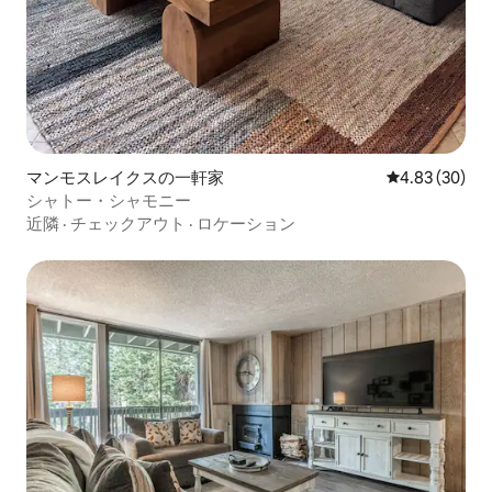
マンモスレイクスの一軒家
レビュー30件
4.83 (30)
シャトー・シャモニー
近隣
·
チェックアウト
·
ロケーション