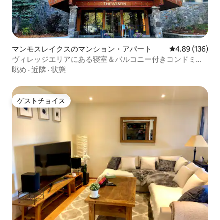
マンモスレイクスのマンション・アパート
レビュー136件
4.89 (136)
ヴィレッジエリアにある寝室＆バルコニー付きコンドミニ
アム
眺め
·
近隣
·
状態
ゲストチョイス
ゲストチョイス