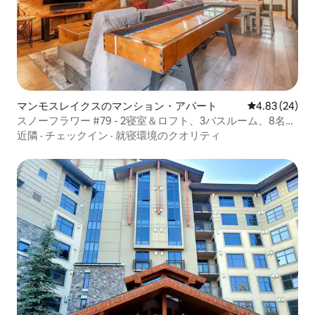
マンモスレイクスのマンション・アパート
レビュー24件
4.83 (24)
スノーフラワー #79 - 2寝室＆ロフト、3バスルーム、8名様
用
近隣
·
チェックイン
·
就寝環境のクオリティ