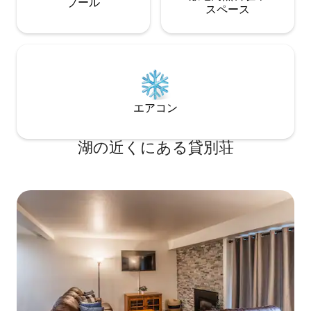
プール
ス⁠ペ⁠ー⁠ス
エアコン
湖の近くにある貸別荘