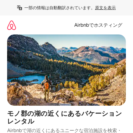
コ
一部の情報は自動翻訳されています。
原文を表示
ン
テ
ン
Airbnbでホスティング
ツ
に
ス
キ
ッ
プ
モノ郡の湖の近くにあるバケーション
レンタル
Airbnbで湖の近くにあるユニークな宿泊施設を検索・