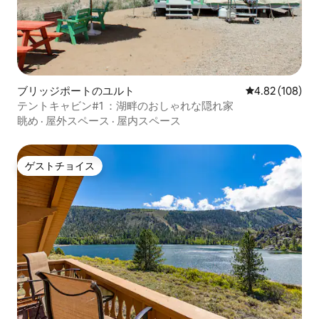
ブリッジポートのユルト
レビュー108件
4.82 (108)
テントキャビン#1 ：湖畔のおしゃれな隠れ家
眺め
·
屋外スペース
·
屋内スペース
ゲストチョイス
ゲストチョイス