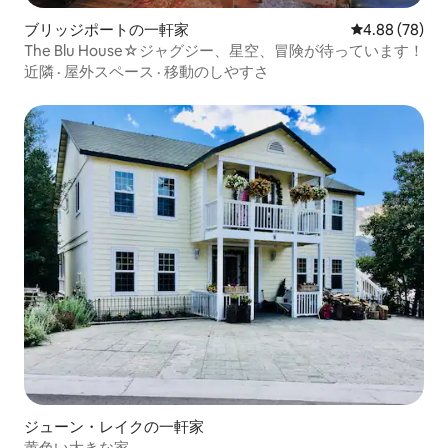
ブリッジポートの一軒家
レビュー78件
4.88 (78)
The Blu House☆ジャグジー、星空、冒険が待っています！
近隣
·
屋外スペース
·
移動のしやすさ
ジューン・レイクの一軒家
黄色い大きな家