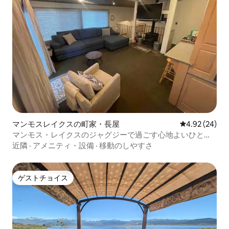
マンモスレイクスの町家・長屋
レビュー24件
4.92 (24)
マンモス・レイクスのジャグジーで過ごす心地よいひとと
き
近隣
·
アメニティ・設備
·
移動のしやすさ
ゲストチョイス
ゲストチョイス