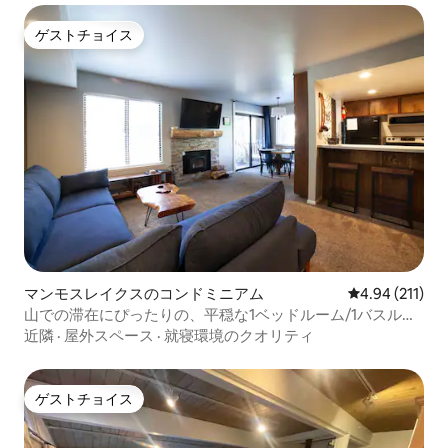
ゲストチョイス
ゲストチョイス
マンモスレイクスのコンドミニアム
レビュー211件
4.94 (211)
山での滞在にぴったりの、平穏な1ベッドルーム/1バスルー
ムのコンドミニアム
近隣
·
屋外スペース
·
就寝環境のクオリティ
ゲストチョイス
ゲストチョイス