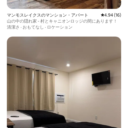
マンモスレイクスのマンション・アパート
レビュー16件
4.94 (16)
山の中の隠れ家 - 村とキャニオンロッジの間にあります！
清潔さ
·
おもてなし
·
ロケーション