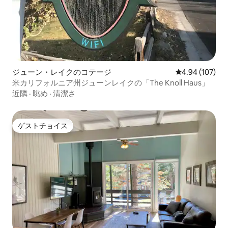
ジューン・レイクのコテージ
レビュー107件
4.94 (107)
米カリフォルニア州ジューンレイクの「The Knoll Haus」
近隣
·
眺め
·
清潔さ
ゲストチョイス
ゲストチョイス