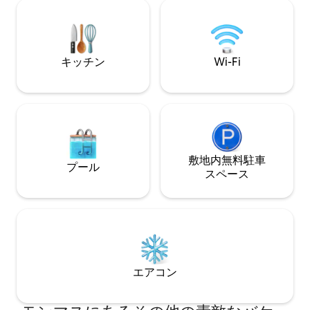
ム、キャスター付きデイベッドルーム、
部屋を完成させています。 
キッチン、ダイニングルーム、洗濯機。2
の裏庭を持つマル
階：クイーンベッド付き寝室2部屋。2段
静かな（！）スタジ
ベッド付きの寝室が1部屋あります。フル
き状況に応じて、
バスルーム2室。高速Fios Wi-Fiとケーブ
とレイトチェック
キッチン
Wi-Fi
ルテレビ。フロントポーチと庭。
間10ドル）。
敷地内無料駐⁠車
プール
ス⁠ペ⁠ー⁠ス
エアコン