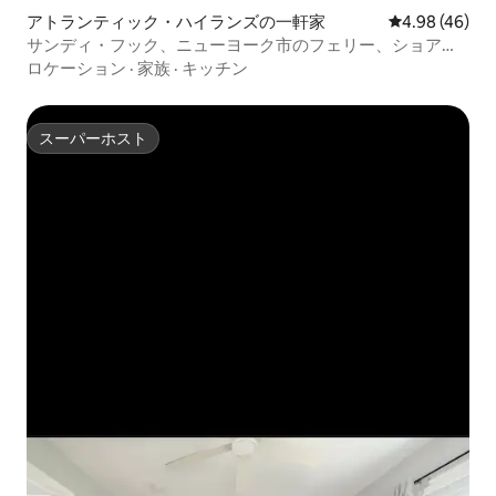
アトランティック・ハイランズの一軒家
レビュー46件
4.98 (46)
サンディ・フック、ニューヨーク市のフェリー、ショアビ
ーチまで数分
ロケーション
·
家族
·
キッチン
スーパーホスト
スーパーホスト