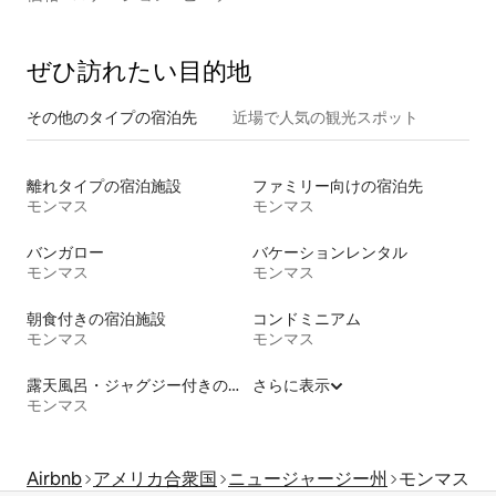
ぜひ訪⁠れ⁠た⁠い目⁠的⁠地
その他のタ⁠イ⁠プ⁠の宿⁠泊⁠先
近場で人気の観光スポット
離れタイプの宿泊施設
ファミリー向けの宿泊先
モンマス
モンマス
バンガロー
バケーションレンタル
モンマス
モンマス
朝食付きの宿泊施設
コンドミニアム
モンマス
モンマス
露天風呂・ジャグジー付きの宿泊施設
さらに表示
モンマス
Airbnb
アメリカ合衆国
ニュージャージー州
モンマス