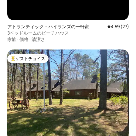
アトランティック・ハイランズの一軒家
レビュー27件
4.59 (27)
3ベッドルームのビーチハウス
家族
·
価格
·
清潔さ
ゲストチョイス
大好評のゲストチョイスです。