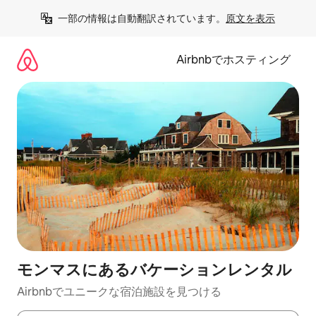
コ
一部の情報は自動翻訳されています。
原文を表示
ン
テ
ン
Airbnbでホスティング
ツ
に
ス
キ
ッ
プ
モンマスにあるバケーションレンタル
Airbnbでユニークな宿泊施設を見つける