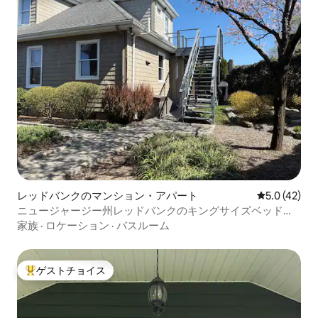
レッドバンクのマンション・アパート
レビュー42
5.0 (42)
ニュージャージー州レッドバンクのキングサイズベッドと
在宅勤務スペース
家族
·
ロケーション
·
バスルーム
ゲストチョイス
大好評のゲストチョイスです。