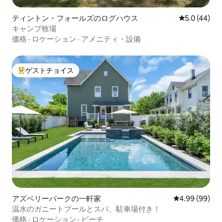
ティントン・フォールズのログハウス
レビュー44
5.0 (44)
キャンプ牧場
価格
·
ロケーション
·
アメニティ・設備
ゲストチョイス
大好評のゲストチョイスです。
アズベリーパークの一軒家
レビュー99件
4.99 (99)
温水のガニートプールとスパ、駐車場付き！
価格
·
ロケーション
·
ビーチ