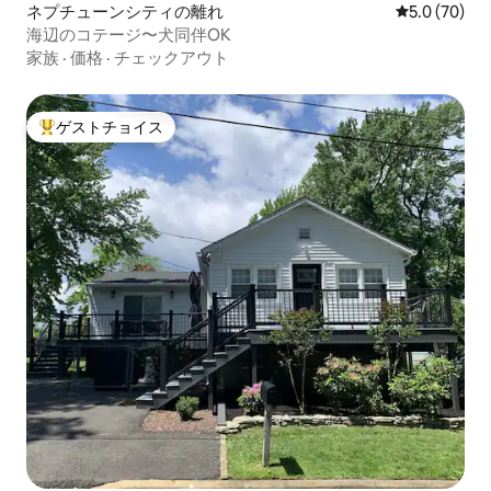
ネプチューンシティの離れ
レビュー70
5.0 (70)
海辺のコテージ〜犬同伴OK
家族
·
価格
·
チェックアウト
ゲストチョイス
大好評のゲストチョイスです。