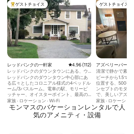
ゲストチョイス
ゲストチョイス
大好評のゲストチョイスです。
ゲストチョイス
レッドバンクの一軒家
レビュー112件、5つ星中4.96
4.96 (112)
アズベリーパーク
ン・アパート
レッドバンクのダウンタウンにある、ウ
清潔で静かで素晴
ェディング会場近くの宿泊先
す。
レッドバンクのダウンタウン中心部にあ
ビーチから1.5マ
る広々としたコロニアル様式の4ベッドル
位置する、500平
ーム/3バスルーム。電車の駅、モリーピ
ンセプトのモダン
ッチャー、オイスターポイント、最高の
で、美しいアズベ
レストランやバーから徒歩圏内の便利な
クスしてお楽しみください
家族
·
ロケーション
·
Wi-Fi
家族
·
ロケーショ
ロケーション。定員9名。フルキッチンは
モンマスのバケーションレンタルで人
食器洗い機、ワイ
ダイニングルームとバーエリアにつなが
います。高速Wi-F
気のアメニティ・設備
っています。屋外グリル、ファイヤーピ
テレビ。 磨かれたコンクリートの床、リ
ット、シーティングエリア。1階：寝室1
モートワーク用の
部屋、フルバスルーム、リビングルー
クイーンサイズベ