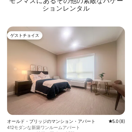
モンマスにあるその他の素敵なバケー
ションレンタル
ゲストチョイス
ゲストチョイス
オールド・ブリッジのマンション・アパート
レビュー8
5.0 (8)
412モダンな新築ワンルームアパート