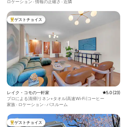
ロケーション
·
情報の正確さ
·
近隣
ゲストチョイス
大好評のゲストチョイスです。
レイク・コモの一軒家
レビュー23
5.0 (23)
プロによる清掃|リネン+タオル|高速Wi-Fi |コーヒー
家族
·
ロケーション
·
バスルーム
ゲストチョイス
大好評のゲストチョイスです。