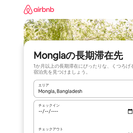
コ
ン
テ
ン
ツ
に
ス
キ
ッ
Monglaの長期滞在先
プ
1か月以上の長期滞在にぴったりな、くつろげ
宿泊先を見つけましょう。
エリア
検索結果が表示されたら、上下の矢印キーを使っ
チェックイン
チェックアウト