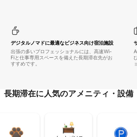
デジタルノマド⁠に最⁠適⁠なビ⁠ジ⁠ネ⁠ス⁠向⁠け宿⁠泊⁠施⁠設
出張の多いプロフェッショナルには、高速Wi-
Fiと仕事専用スペースを備えた長期滞在先がお
すすめです。
長期滞在に人気のアメニティ・設備