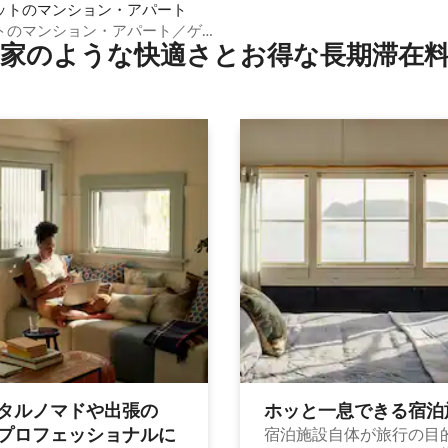
ットのマンション・アパート
トのマンション・アパート／ゲ
家のような快⁠適⁠さ⁠とお⁠得⁠な長⁠期⁠滞⁠在料
ム
タルノマドや出⁠張⁠の
ホッと一⁠息⁠で⁠き⁠る宿⁠泊
⁠ロ⁠フ⁠ェ⁠ッ⁠シ⁠ョ⁠ナ⁠ル⁠に
宿泊施設自体が旅行の目