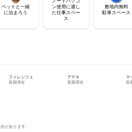
ノートパソコ
ペットと一緒
ン使用に適し
敷地内無料
に泊まろう
た仕事スペー
駐⁠車ス⁠ペ⁠ー⁠ス
ス
フィレンツェ
アテネ
マ
長期滞在
長期滞在
長
場合があります。