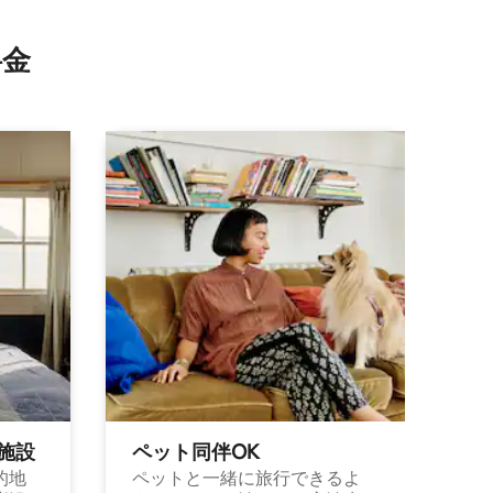
⁠金
施⁠設
ペット同⁠伴OK
的地
ペットと一緒に旅行できるよ