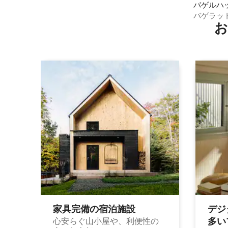
バゲルハ
バゲラッ
お
ストルー
家具完備の宿⁠泊⁠施⁠設
デジ
多⁠いプ
心安らぐ山小屋や、利便性の