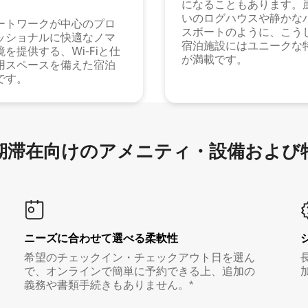
になることもあります。
いのログハウスや静かな
ートワークが中心のプロ
スボートのように、こう
ッショナルに快適なノマ
宿泊施設にはユニークな
境を提供する、Wi-Fiと仕
が満載です。
用スペースを備えた宿泊
です。
滞在向け⁠のア⁠メ⁠ニ⁠テ⁠ィ⁠・設⁠備⁠および
ニーズに合わせて選べる柔軟性
希望のチェックイン・チェックアウト日を選ん
で、オンラインで簡単に予約できる上、追加の
義務や書類手続きもありません。*