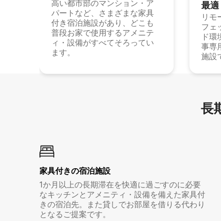
高い都市部のマンション・ア
最⁠適
パートなど、さまざまな家具
リモ
付き宿泊施設があり、どこも
フェ
普段お家で使用するアメニテ
ド環
ィ・設備がすべてそろってい
事専
ます。
施設
長期
家具付き⁠の宿⁠泊⁠施⁠設
1か月以上の長期滞在を快適に過ごすのに必要
なキッチンとアメニティ・設備を備えた家具付
きの宿泊先。また貸しでお部屋を借りる代わり
となるご提案です。