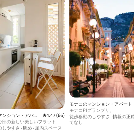
4.89つ星の平均評価
モナコのマンション・アパート
モナコF1グランプリ、
マンション・アパー
レビュー66件、5つ星中4.47つ星の平均評価
4.47 (66)
徒歩移動のしやすさ
·
情報の正
心部の新しい美しいフラット
てなし
のしやすさ
·
眺め
·
屋内スペース