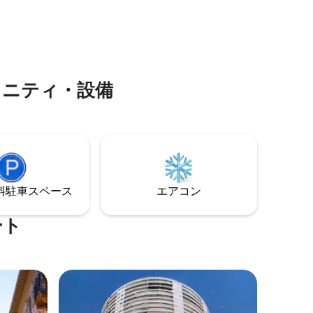
で華やか
ム、ベッドルーム、バスルーム、11平方メ
ける、中
ートルのテラス。フラットはモナコから
的な快適
徒歩7 ～10分、カントリークラブから徒歩
15分です。グランプリ、テニスマスター
ズ、ヨットショーなどに最適です。
メニティ・設備
⁠車ス⁠ペ⁠ー⁠ス
エアコン
ート