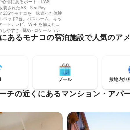
心部にあるボート：L'AS
備のアパートメントは、モナコ
改装されたAS、Sea Ray
で贅沢な滞在をお楽しみいただ
cer 335でモナコを一味違った体験
心部に位置する、あらゆる現代
さを備えた宿泊施設です。
ートテレビ、Wi-Fiを備えた
ミニヨット。モナコの中心部に停泊
のしやすさ
·
眺め
·
ロケーション
にあるモナコの宿泊施設で人気のア
コ公国王宮とカジノの眺めを楽
。F1サーキットの隣にあります。
特別な体験をお楽しみいただけ
ランプリのレースを観戦するた
海でのロマンチックな休暇を過
、L'ASは皆様に素晴らしい滞在
します。
i
プール
敷地内無料駐
ーチの近くにあるマンション・アパ