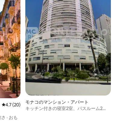
モナコのマンション・アパート
レビュー20件、5つ星中4.7つ星の平均評価
4.7 (20)
キッチン付きの寝室2室、バスルーム2
室、プールと海の眺望
確さ
·
おも