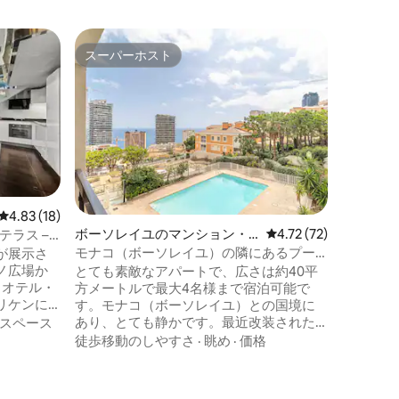
モナコの
スーパーホスト
ゲスト
スーパーホスト
ゲスト
グランプ
ービュー
2027
の眺望 ダブルベッドルーム2室で最大4名
様までご宿泊
エア、カ
プリサー
徒歩移動
ーチとグ
か12分。 アメリカ人ゲストに人気。 海の
眺望！光ファイ
レビュー18件、5つ星中4.83つ星の平均評価
4.83 (18)
店、カフェまで
ボーソレイユのマンション・
レビュー72件、5つ星
4.72 (72)
テラス –
用バルコニ
アパート
モナコ（ボーソレイユ）の隣にあるプー
が展示さ
アパートメン
ル付きのフラット
ノ広場か
とても素敵なアパートで、広さは約40平
ーWi-Fi
、オテル・
方メートルで最大4名様まで宿泊可能で
リケンに
す。モナコ（ボーソレイユ）との国境に
れたアパ
あり、とても静かです。最近改装された
スペース
しょう。グリ
ばかりで、エアコン、テラスからのプー
徒歩移動のしやすさ
·
眺め
·
価格
SNCF鉄
ル、海、庭の景色が楽しめます。プール
ショップ、
は夏の間、ゲストは無料で利用できま
アコン完
す。アメリカンキッチン、リビングルー