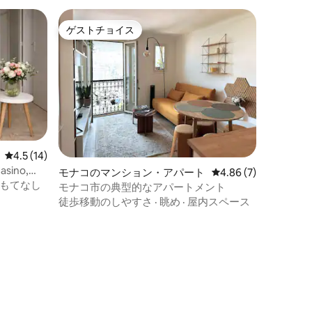
ゲストチョイス
ゲストチョイス
レビュー14件、5つ星中4.5つ星の平均評価
4.5 (14)
asino,
モナコのマンション・アパート
レビュー7件、5つ星中
4.86 (7)
もてなし
モナコ市の典型的なアパートメント
徒歩移動のしやすさ
·
眺め
·
屋内スペース