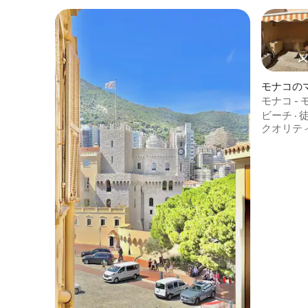
モナコの
ト
モナコ -
ハウス
ビーチ
·
クオリテ