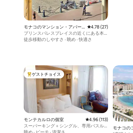
モナコのマンション・アパー
レビュー27件、5つ星中
4.78 (27)
ト
プリンスパレスプレイスの近くにある本
格的な旧市街の中心部
徒歩移動のしやすさ
·
眺め
·
快適さ
ゲストチョイス
大好評のゲストチョイスです。
モンテカルロの個室
レビュー113件、5つ星
4.96 (113)
スーパーキング＋シングル、専用バスル
モナコの
ーム付き、モナコ中心部
眺め
·
ビーチ
·
清潔さ