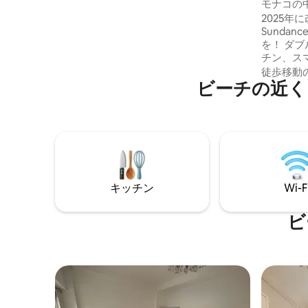
モナコの中
ニングテーブルのある広いリビングルー
2025年に
ム 2つの大きなベッドルーム（140cmと
Sundan
160cmのダブルベッド）、ドレッシング
を！ ダブルベッド2台、バスルーム、キッ
ルーム バスルーム 設備の整った独立した
チン、スマ
キッチン 冷暖房付きエアコン+スマートテ
11mの
レビ+ Wi-Fi
徒歩移動
ビーチの近く
し、モナ
しめます
海上での
ます。 モナコの華やかな雰囲気を味わう
ため、グ
め、地中
ごすために
をお約束
キッチン
Wi-F
ビ