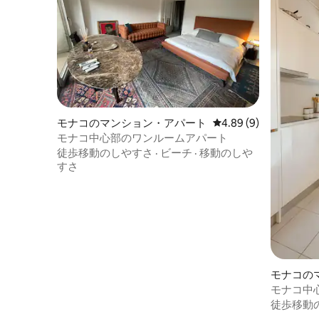
モナコのマンション・アパート
レビュー9件、5つ星中
4.89 (9)
モナコ中心部のワンルームアパート
徒歩移動のしやすさ
·
ビーチ
·
移動のしや
すさ
モナコの
ト
モナコ中
徒歩移動