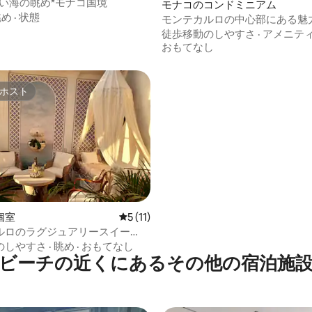
しい海の眺め*モナコ国境
モナコのコンドミニアム
眺め
·
状態
モンテカルロの中心部にある魅
ンルーム
徒歩移動のしやすさ
·
アメニテ
おもてなし
ホスト
ホスト
中4.91つ星の平均評価
個室
レビュー11件、5つ星中5つ星の平均評価
5 (11)
ルロのラグジュアリースイー
マルディフォーラムまで2分
のしやすさ
·
眺め
·
おもてなし
ビーチの近くにあるその他の宿泊施