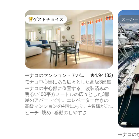
ゲストチョイス
スーパー
大好評のゲストチョイスです。
スーパー
モナコのマンション・アパー
レビュー33件、5つ星中
4.94 (33)
ト
モナコ中心部にある広々とした高級3部屋
モナコの中心部に位置する、改装済みの
明るい100平方メートルの広々とした3部
屋のアパートです。エレベーター付きの
高級マンションの4階にあり、4名様がご
宿泊いただけます。海の眺めが楽しめる
ビーチ
·
眺め
·
移動のしやすさ
テラス。 カレ・ドールから100メートル、
カジノから200メートル、ビーチから300
メートルの理想的なロケーションで、商
モナコの
店街に近接しています。 ソファーとダイ