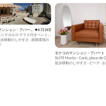
マンション・アパー
レビュー43件、5つ星中4.72つ星の平均評価
4.72 (43)
 モンテカルロ テラス付きペント
徒歩移動のしやすさ
·
就寝環境の
ィ
モナコのマンション・アパート
SUITE Monte - Carlo, place de C
design
徒歩移動のしやすさ
·
ビーチ
·
お