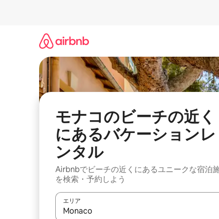
コ
ン
テ
ン
ツ
に
ス
キ
ッ
プ
モナコのビーチの近く
にあるバケーションレ
ンタル
Airbnbでビーチの近くにあるユニークな宿泊
を検索・予約しよう
エリア
検索結果が表示されたら、上下の矢印キーを使っ