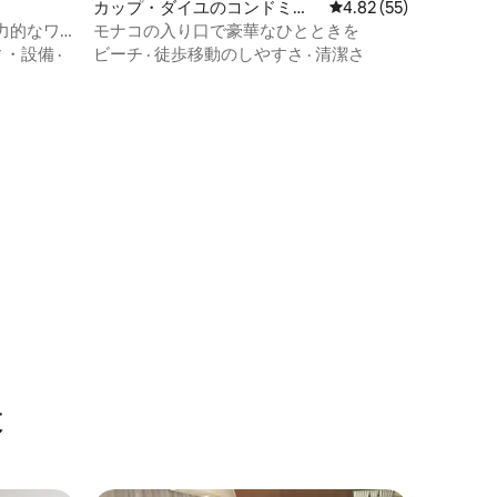
カップ・ダイユのコンドミニ
レビュー55件、5つ星
4.82 (55)
アム
力的なワ
モナコの入り口で豪華なひとときを
ィ・設備
·
ビーチ
·
徒歩移動のしやすさ
·
清潔さ
設