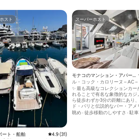
ホスト
スーパーホスト
ホスト
スーパーホスト
4.94つ星の平均評価
モナコのマンション・アパー
ト
ル・コック・カロリーヌ – AC – 
モナコの国境
✨ 最も高級なコレクションカー
れることで有名な象徴的なカジ
ら徒歩わずか3分の距離にあり
ド・パリと伝説的なバー・アメ
囲まれた、明るく美しく改装さ
眺め
·
徒歩移動のしやすさ
·
駐車
ート「Caroline」に滞在しま
マルディ・フォーラムとモナコの
道駅から1.5km、レストラン、
ボート・船舶
レビュー31件、5つ星中4.9つ星の平均評価
4.9 (31)
ビーチ、交通機関に近いこのエ