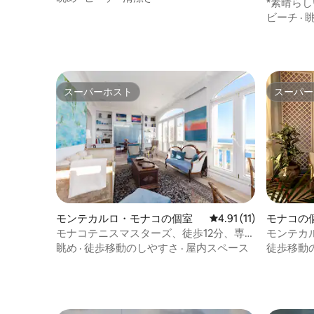
*素晴ら
ビーチ
·
スーパーホスト
スーパー
スーパーホスト
スーパー
モンテカルロ・モナコの個室
レビュー11件、5つ星
4.91 (11)
モナコの
モナコテニスマスターズ、徒歩12分、専用
モンテカ
バスルーム
ト、グリ
眺め
·
徒歩移動のしやすさ
·
屋内スペース
徒歩移動