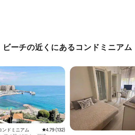
4.78つ星の平均評価
ビーチの近くにあるコンドミニアム
中4.96つ星の平均評価
コンドミニアム
レビュー132件、5つ星中4.79つ星の平均評価
4.79 (132)