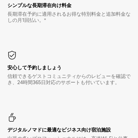
シンプルな長期滞在向け料金
長期滞在予約に適用されるお得な特別料金と追加料金な
しの月1回払い。*
安心して予約しましょう
信頼できるゲストコミュニティからのレビューを確認で
き、24時間365日対応のサポートも付いています。
デジタルノマド⁠に最⁠適⁠なビ⁠ジ⁠ネ⁠ス⁠向⁠け宿⁠泊⁠施⁠設