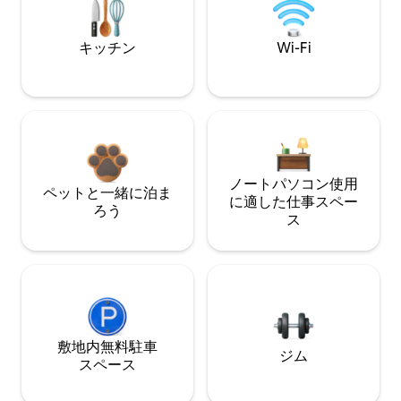
キッチン
Wi-Fi
ノートパソコン使用
ペットと一緒に泊ま
に適した仕事スペー
ろう
ス
敷地内無料駐⁠車
ジム
ス⁠ペ⁠ー⁠ス