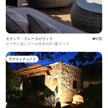
モナシア・ドレーヌのヴィラ
レビュー
5 (5)
ビーチに近いプール付きの3つ星ヴィラ
ゲストチョイス
大好評のゲストチョイスです。