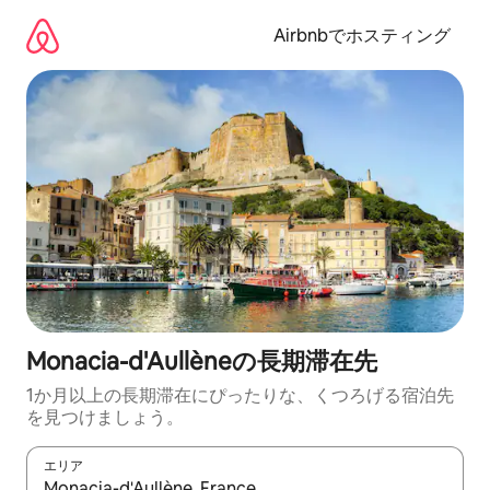
コ
ン
Airbnbでホスティング
テ
ン
ツ
に
ス
キ
ッ
プ
Monacia-d'Aullèneの長期滞在先
1か月以上の長期滞在にぴったりな、くつろげる宿泊先
を見つけましょう。
エリア
検索結果が表示されたら、上下の矢印キーを使って移動するか、