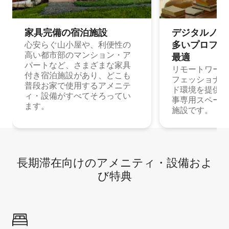
家具完備の宿⁠泊⁠施⁠設
デジタルノマド
多⁠いプ⁠ロ⁠フ⁠ェ⁠
心安らぐ山小屋や、利便性の
高い都市部のマンション・ア
最⁠適
パートなど、さまざまな家具
リモートワーク
付き宿泊施設があり、どこも
フェッショナル
普段お家で使用するアメニテ
ド環境を提供する
ィ・設備がすべてそろってい
事専用スペース
ます。
施設です。
長期滞在向け⁠のア⁠メ⁠ニ⁠テ⁠ィ⁠・設⁠備⁠およ
び特⁠典