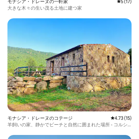
モナシア・ドレーヌの一軒家
レビュー1
5 (17)
大きな木々の生い茂る土地に建つ家
モナシア・ドレーヌのコテージ
レビュー15件
4.73 (15)
羊飼いの家、静かでビーチと自然に囲まれた場所 - コルシ
カ島