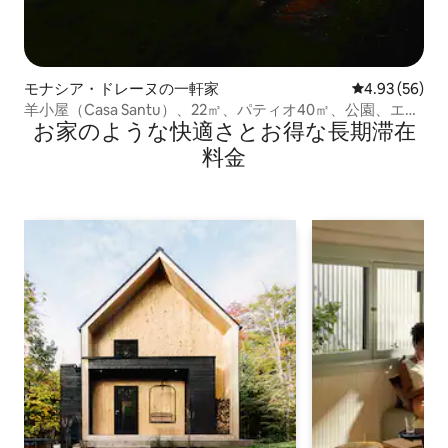
モナシア・ドレーヌの一軒家
レビュー56件
4.93 (56)
羊小屋（Casa Santu）、22㎡、パティオ40㎡、公園、エア
お家のような快⁠適⁠さ⁠とお⁠得⁠な長⁠期⁠滞⁠在
コン
料⁠金