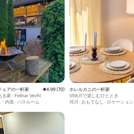
4.96つ星の平均評価
チェアの一軒家
レビュー70件、5つ星中4.99つ星の平均評価
4.99 (70)
ホレルカニの一軒家
 - Felinar Vechi
VIIA川で楽しむひととき
観・内装
·
バスルーム
河川
·
おもてなし
·
ロケーション