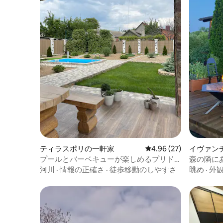
ティラスポリの一軒家
レビュー27件、5つ星中
4.96 (27)
イヴァン
プールとバーベキューが楽しめるプリド
森の隣にある家
ネストロヴィエの一軒家
河川
·
情報の正確さ
·
徒歩移動のしやすさ
眺め
·
外