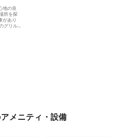
温水があり、暖かいです。清潔な寝具、
セントラル
新鮮なタオルが用意されています。徒歩
心地の良
キシニョ
圏内には、スーパー、市場、レストラ
一般的な
ン、銀行、駐車場、公共交通機関の停留
車があり
ガントな
所、遊歩道、公園があります。すべてが
のグリル
しい建物
近くにあります。
とができ
イル、ス
眺め
·
清
ます。 創
合わせを
クショッ
ストリート「
レストラ
様で寝られ
歩圏内で
9名様まで
の文化的
かな人里
に理想的
のアメニティ・設備