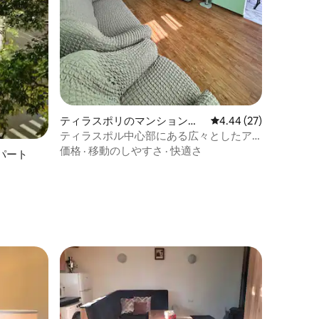
ティラスポリのマンション・
レビュー27件、5つ星
4.44 (27)
アパート
ティラスポル中心部にある広々としたア
パート！
価格
·
移動のしやすさ
·
快適さ
パート