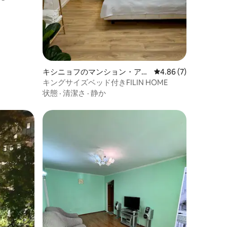
キシニョフのマンション・アパ
レビュー7件、5つ星中
4.86 (7)
ート
キングサイズベッド付きFILIN HOME
状態
·
清潔さ
·
静か