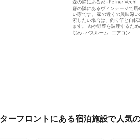
森の隣にある家 - Felinar Vechi
アが快適さを保証します。居心
森の隣にあるヴィンテージで居
寝室には快適なソファが備わっ
い家です。 家の近くの興味深い場所を探
機能的なキッチンにはワイン用
索したい場合は、釣り竿と自転
備わっています。無料Wi-Fiと
ます。 肉や野菜を調理するため
完備された完璧な宿泊先です！
暖炉、または火のそばに座るこ
眺め
·
バスルーム
·
エアコン
ます。 プールで泳ぐことができ
造的な活動を楽しむなら、ワー
プがあります。 この家にはソファ2台と折
りたたみ椅子があります（5名
ます） 宿泊しない場合は、最大
リラックスできます。 ご予約時にゲスト
の人数を選択してください。
ターフロントにある宿泊施設で人気