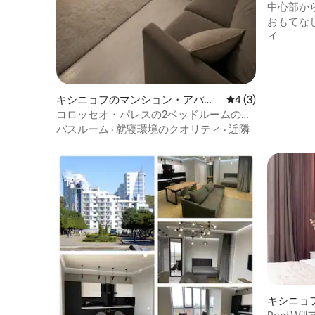
パート
中心部か
心地の良
おもてな
ィ
キシニョフのマンション・アパー
レビュー3件、5つ
4 (3)
ト
コロッセオ・パレスの2ベッドルームのア
パート、公園の近く
バスルーム
·
就寝環境のクオリティ
·
近隣
キシニョ
ート