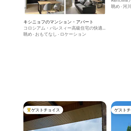
RentW
眺め
·
河
キシニョフのマンション・アパート
コロシアム・パレスィー高級住宅の快適
なアパート
眺め
·
おもてなし
·
ロケーション
ゲストチョイス
ゲストチ
大好評のゲストチョイスです。
ゲストチ