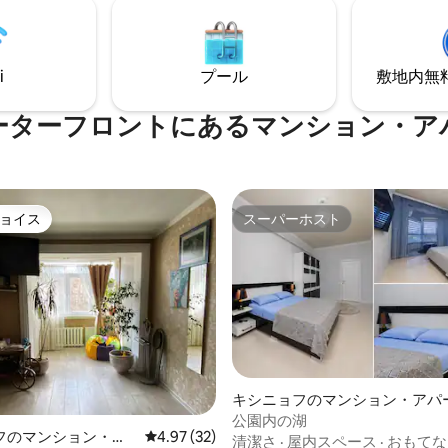
i
プール
敷地内無料駐
ーターフロントにあるマンション・ア
ョイス
スーパーホスト
ョイス
スーパーホスト
キシニョフのマンション・アパ
公園内の湖
フのマンション・ア
レビュー32件、5つ星中4.97つ星の平均評価
4.97 (32)
清潔さ
·
屋内スペース
·
おもてな