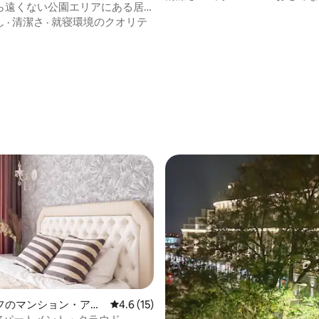
ら遠くない公園エリアにある居
いアパート
し
·
清潔さ
·
就寝環境のクオリテ
星中4つ星の平均評価
フのマンション・アパ
レビュー15件、5つ星中4.6つ星の平均評価
4.6 (15)