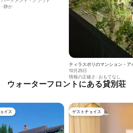
illアパートメント・クラウド
川
·
静か
ティラスポリのマンション・ア
10月25日
情報の正確さ
·
おもてなし
ウォーターフロントにある貸別荘
ョイス
ゲストチョイス
ョイス
ゲストチョイス