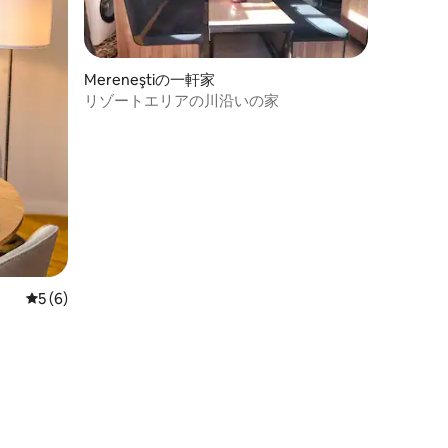
Mereneştiの一軒家
リゾートエリアの川沿いの家
レビュー6件、5つ星中5つ星の平均評価
5 (6)