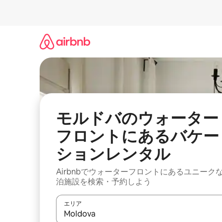
コ
ン
テ
ン
ツ
に
ス
キ
ッ
プ
モルドバのウォーター
フロントにあるバケー
ションレンタル
Airbnbでウォーターフロントにあるユニーク
泊施設を検索・予約しよう
エリア
検索結果が表示されたら、上下の矢印キーを使っ