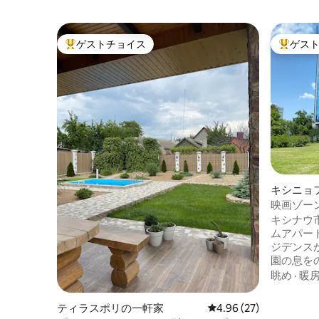
ゲストチョイス
ゲス
大好評のゲストチョイスです。
大好評の
キシニョ
ト
映画ゾーン
の浴槽• 
キシナウ
ムアパー
ジデンス
園の息を
さい。ア
眺め
·
暖
な鏡が一
ムがあり
ティラスポリの一軒家
レビュー27件、5つ星中
4.96 (27)
ジェクタ