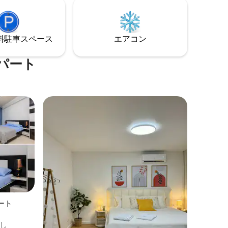
⁠車ス⁠ペ⁠ー⁠ス
エアコン
パート
ート
し