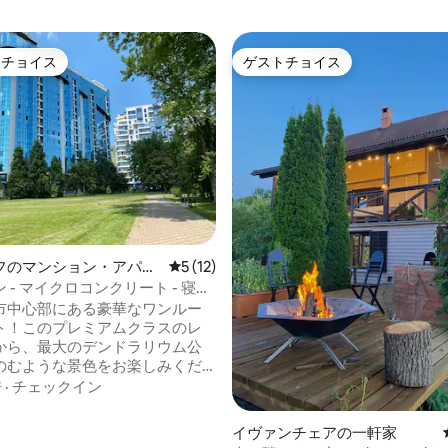
トチョイス
ゲストチョイス
ゲストチョイスです。
ゲストチョイス
フのマンション・アパー
レビュー12件、5つ星中5つ星の平均評価
5 (12)
 - マイクロコンクリート - 寝室
公園の眺め
市中心部にある豪華なワンルー
ト！このプレミアムクラスのレ
から、最大のデンドラリウム公
のむような景色をお楽しみくだ
パートには、バスルームと巨大
房
·
チェックイン
体化した広々としたベッドルー
ます。ムービーナイトにはプロ
4.96つ星の平均評価
イヴァンチェアの一軒家
ーが利用可能で、独立したリビ