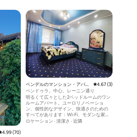
ゲスト
ゲスト
ベンデルのマンション・アパー
レビュー3件、5つ星中
4.67 (3)
ト
ベンドゥラ。中心。レーニン通り
明るくて広々とした2ベッドルームのワン
ルームアパート。ユーロリノベーショ
ン、個性的なデザイン。快適さのための
すべてがあります：Wi-Fi、モダンな家
具、家電製品：テレビ、冷蔵庫、洗濯
ロケーション
·
清潔さ
·
近隣
機、電子レンジ、電気ポット、エアコ
ン、ヘアドライヤー。アパートには常に
レビュー70件、5つ星中4.99つ星の平均評価
4.99 (70)
キシニョ