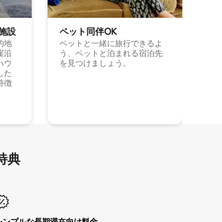
施⁠設
ペット同⁠伴OK
的地
ペットと一緒に旅行できるよ
崖沿
う、ペットと泊まれる宿泊先
ハウ
を見つけましょう。
した
特徴
特⁠典
シンプルな長期滞在向け料金