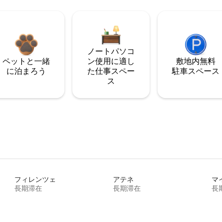
ノートパソコ
ペットと一緒
ン使用に適し
敷地内無料
に泊まろう
た仕事スペー
駐⁠車ス⁠ペ⁠ー⁠ス
ス
フィレンツェ
アテネ
マ
長期滞在
長期滞在
長