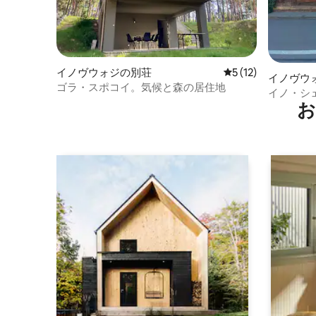
イノヴウォジの別荘
レビュー12件、5
5 (12)
イノヴウ
ゴラ・スポコイ。気候と森の居住地
イノ・シ
お
楽しめる