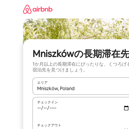
コ
ン
テ
ン
ツ
に
ス
キ
ッ
Mniszkówの長期滞在
プ
1か月以上の長期滞在にぴったりな、くつろげ
宿泊先を見つけましょう。
エリア
検索結果が表示されたら、上下の矢印キーを使っ
チェックイン
チェックアウト