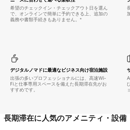
希望のチェックイン・チェックアウト日を選ん
で、オンラインで簡単に予約できる上、追加の
義務や書類手続きもありません。*
デジタルノマド⁠に最⁠適⁠なビ⁠ジ⁠ネ⁠ス⁠向⁠け宿⁠泊⁠施⁠設
出張の多いプロフェッショナルには、高速Wi-
Fiと仕事専用スペースを備えた長期滞在先がお
すすめです。
長期滞在に人気のアメニティ・設備