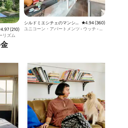
シルドミエシチェのマンシ
レビュー360件、5つ星
4.94 (360)
ョン・アパート
ユニコーン・アパートメンツ - ウッチ - セ
レビュー210件、5つ星中4.97つ星の平均評価
4.97 (210)
ントラム【ダーティライラック】
ーリズム
⁠金