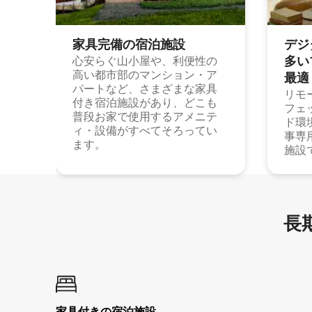
家具完備の宿⁠泊⁠施⁠設
デジ
多⁠いプ
心安らぐ山小屋や、利便性の
高い都市部のマンション・ア
最⁠適
パートなど、さまざまな家具
リモ
付き宿泊施設があり、どこも
フェ
普段お家で使用するアメニテ
ド環
ィ・設備がすべてそろってい
事専
ます。
施設
長期
家具付き⁠の宿⁠泊⁠施⁠設