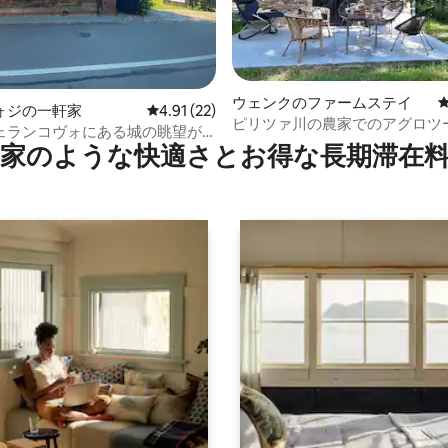
つ星中5つ星の平均評価
ウェンクのファームステイ
ォジの一軒家
レビュー22件、5つ星中4.91つ星の平均評価
4.91 (22)
ピリツァ川の農家でのアグロツ
ェランコヴォにある城の眺望が
家のような快⁠適⁠さ⁠とお⁠得⁠な長⁠期⁠滞⁠在料
のどかな家