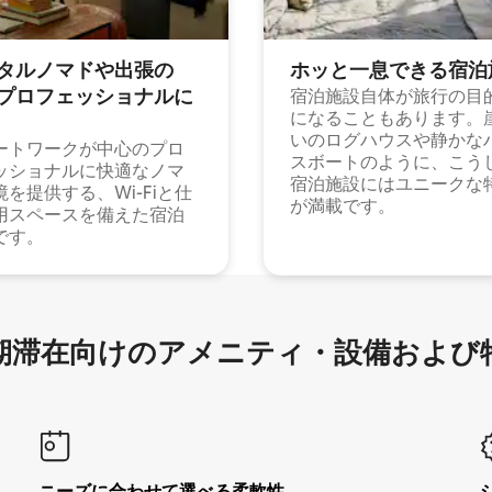
タルノマドや出⁠張⁠の
ホッと一⁠息⁠で⁠き⁠る宿⁠泊
⁠ロ⁠フ⁠ェ⁠ッ⁠シ⁠ョ⁠ナ⁠ル⁠に
宿泊施設自体が旅行の目
になることもあります。
いのログハウスや静かな
ートワークが中心のプロ
スボートのように、こう
ッショナルに快適なノマ
宿泊施設にはユニークな
境を提供する、Wi-Fiと仕
が満載です。
用スペースを備えた宿泊
です。
滞在向け⁠のア⁠メ⁠ニ⁠テ⁠ィ⁠・設⁠備⁠および
ニーズに合わせて選べる柔軟性