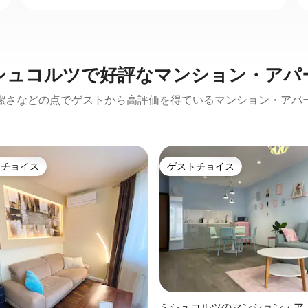
シュコルツで好評なマンション・アパ
潔さなどの点でゲストから高評価を得ているマンション・アパ
トチョイス
ゲストチョイス
ゲストチョイスです。
ゲストチョイス
中4.92つ星の平均評価
ミシュコルツのマンション・ア