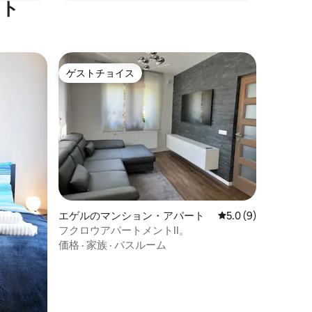
ート
ゲストチョイス
ゲストチョイス
エゲルのマンション・アパート
レビュー9件、5つ星
5.0 (9)
フクロウアパートメントII。
価格
·
家族
·
バスルーム