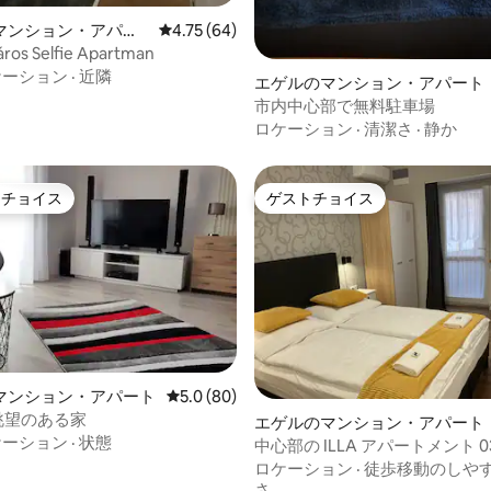
マンション・アパー
レビュー64件、5つ星中4.75つ星の平均評価
4.75 (64)
áros Selfie Apartman
ケーション
·
近隣
エゲルのマンション・アパート
市内中心部で無料駐車場
ロケーション
·
清潔さ
·
静か
トチョイス
ゲストチョイス
ゲストチョイスです。
ゲストチョイス
中5.0つ星の平均評価
マンション・アパート
レビュー80件、5つ星中5.0つ星の平均評価
5.0 (80)
 眺望のある家
エゲルのマンション・アパート
ケーション
·
状態
中心部の ILLA アパートメント 0
ロケーション
·
徒歩移動のしや
さ