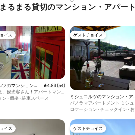
まるまる貸切のマンション・アパー
ョイス
ゲストチョイス
ョイス
ゲストチョイス
ルツのマンション・
レビュー54件、5つ星中4.83つ星の平均評価
4.83 (54)
中4.78つ星の平均評価
は、観光客さん！アパートマン1
ミシュコルツのマンション・ア
ミシュコルツ
ョン
·
価格
·
駐車スペース
パート
パノラマアパートメント ミシュ
ロケーション
·
チェックイン
·
お
ョイス
ゲストチョイス
ョイス
ゲストチョイス