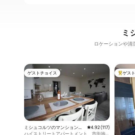
ミ
ロケーションや清
ゲストチョイス
ゲス
ゲストチョイス
大好評の
ミシュコルツのマンション・
レビュー117件、5つ星
4.92 (117)
アパート
ハイストリートアパートメント、市街地