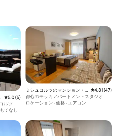
ト
ミシュコルツのマンション・
レビュー47件、5つ星
4.81 (47)
アパート
都心のモッカアパートメントスタジオ
レビュー5件、5つ星中5.0つ星の平均評価
5.0 (5)
ロケーション
·
価格
·
エアコン
コルツ
もてなし