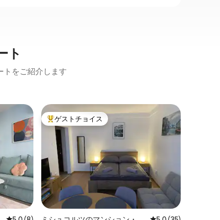
ート
ートをご紹介します
ミシュコ
ゲストチョイス
ゲスト
大好評のゲストチョイスです。
ゲスト
アパート
M70 ア
アパート
な場所に
シャルヤ
された建
トメント
ロケーシ
な設備、
さを保証
の古いロ
せ、内部
レビュー8件、5つ星中5.0つ星の平均評価
5.0 (8)
ミシュコルツのマンション・ア
レビュー35件、5つ
5.0 (35)
的なミニ