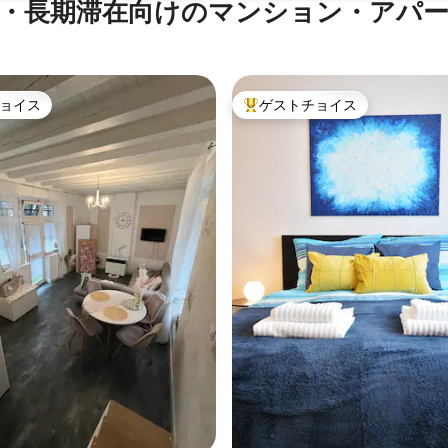
・長期滞在向けのマンション・アパ
ョイス
ゲストチョイス
ョイス
大好評のゲストチョイスです。
中4.5つ星の平均評価