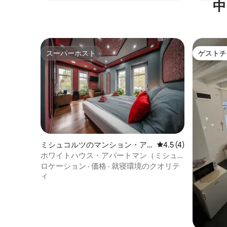
中
スーパーホスト
ゲストチ
スーパーホスト
ゲストチ
ミシュコルツのマンション・ア
レビュー4件、5つ星
4.5 (4)
パート
ホワイトハウス・アパートマン（ミシュ
コルツ） レッドルーム
ロケーション
·
価格
·
就寝環境のクオリテ
ィ