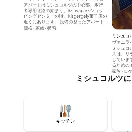
の中心部
アパートはミシュコルツの中心部、歩行
者専用道路の始まり、Szinvaparkショッ
ピングセンターの隣、Kisgergely菓子店の
近くにあります。 設備の整ったアパート
は、モダンなスタイルで、新しく改装さ
価格
·
家族
·
状態
れ、エアコン付きのアメリカ式キッチ
ミシュコ
ン、床暖房、歩行者専用道路に面したパ
アパート
ヴァニラ
ノラマを備えています。 賑やかな場所に
ミシュコ
あるコンドミニアムは、大きなカラフル
スは、リ
なバルコニーで通りの景色を多様化して
しています。 アパートは、
います。 宿泊料金には、1人1泊450フロリ
るための
ンの地方税は含まれていません。
ます。 ☕️アパートのすぐ隣にメインスト
家族
·
ロ
ミシュコルツに
リートが
ブ、ナイ
す。 ハイキング🌳を愛する人々にとって
も障害は
はトラム
あり、近
ポルツァ
キッチン