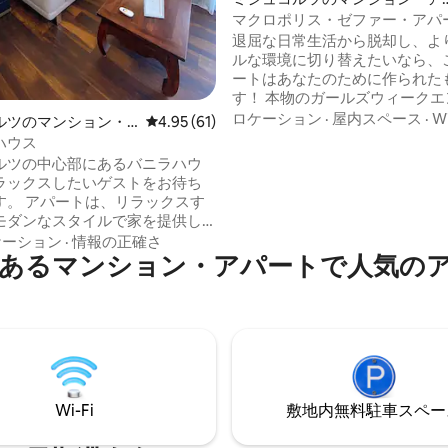
パート
マクロポリス・ゼファー・アパ
トC2/3
退屈な日常生活から脱却し、よ
ルな環境に切り替えたいなら、
ートはあなたのために作られた
す！ 本物のガールズウィークエ
も、パステルカラーの世界への
ロケーション
·
屋内スペース
·
Wi
ルツのマンション・
レビュー61件、5つ星中4.95つ星の平均評価
4.95 (61)
がっかりすることはありません！
ハウス
ブルーとパステルピンクが主役
ルツの中心部にあるバニラハウ
トは、似たような色合いの電化
ラックスしたいゲストをお待ち
ってさらに明るくされています。
リラックスす
カンキッチンを備えた広々とし
モダンなスタイルで家を提供し
グルームは、快適なベッドルー
ケーション
·
情報の正確さ
て補完され、リラクゼーション
あるマンション・アパートで人気の
あり、レストラン、カフェ、パ
成させます。
トクラブが訪問者を待っていま
ありません。アパートの近くに
、バス、タクシーのセンターが
くの観光地、リラフュレドとタ
へのアクセスが可能です。
Wi-Fi
敷地内無料駐⁠車ス⁠ペ⁠ー