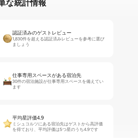
⁠な統⁠計⁠情⁠報
認証済みのゲ⁠ス⁠ト⁠レ⁠ビ⁠ュ⁠ー
1,830件を超える認証済みレビューを参考に選び
ましょう
仕事専用ス⁠ペ⁠ー⁠スがあ⁠る宿⁠泊⁠先
30件の宿泊施設が仕事専用スペースを備えてい
ます
平均星評価4.9
ミシュコルツにある宿泊先はゲストから高評価
を得ており、平均評価は5つ星のうち4.9です