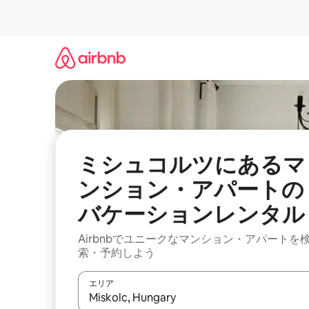
コ
ン
テ
ン
ツ
に
ス
キ
ッ
プ
ミシュコルツにあるマ
ンション・アパートの
バケーションレンタル
Airbnbでユニークなマンション・アパートを
索・予約しよう
エリア
検索結果が表示されたら、上下の矢印キーを使っ