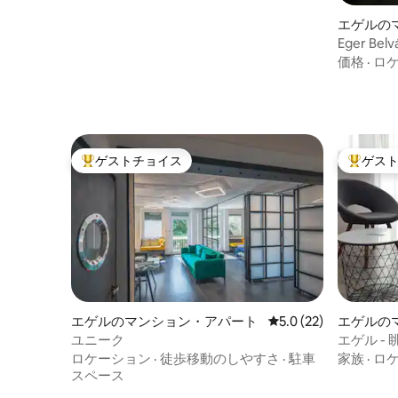
エゲルの
ト
Eger Belv
価格
·
ロ
ゲストチョイス
ゲス
大好評のゲストチョイスです。
大好評の
エゲルのマンション・アパート
レビュー22件、5つ星
5.0 (22)
エゲルの
ユニーク
エゲル -
ロケーション
·
徒歩移動のしやすさ
·
駐車
家族
·
ロ
スペース