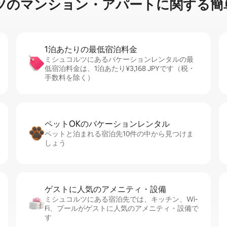
⁠ン⁠シ⁠ョ⁠ン・ア⁠パ⁠ー⁠ト⁠に関⁠す⁠る簡⁠単
1泊あたりの最⁠低⁠宿⁠泊⁠料⁠金
ミシュコルツにあるバケーションレンタルの最
低宿泊料金は、1泊あたり¥3,168 JPYです（税・
手数料を除く）
ペットOKのバ⁠ケ⁠ー⁠シ⁠ョ⁠ンレ⁠ン⁠タ⁠ル
ペットと泊まれる宿泊先10件の中から見つけま
しょう
ゲストに人⁠気⁠のア⁠メ⁠ニ⁠テ⁠ィ・設⁠備
ミシュコルツにある宿泊先では、キッチン、Wi-
Fi、プールがゲストに人気のアメニティ・設備で
す