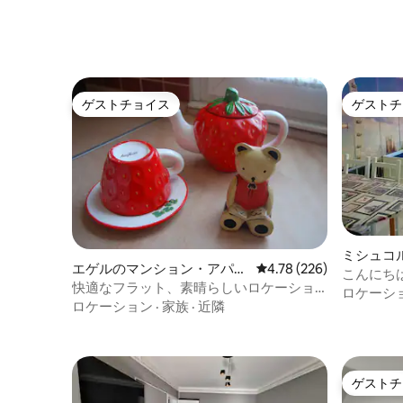
ゲストチョイス
ゲストチ
ゲストチョイス
ゲストチ
ミシュコ
エゲルのマンション・アパー
レビュー226件、5つ星
4.78 (226)
アパート
こんにち
ト
快適なフラット、素晴らしいロケーショ
号室 - 
ロケーシ
ン - Bartakovics Apartman
ロケーション
·
家族
·
近隣
ゲストチ
ゲストチ