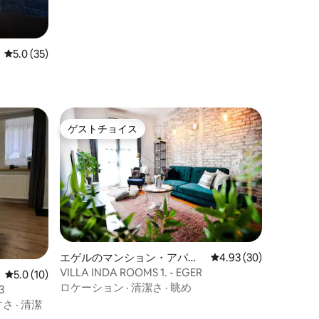
レビュー35件、5つ星中5.0つ星の平均評価
5.0 (35)
ゲストチョイス
ゲストチョイス
エゲルのマンション・アパー
レビュー30件、5つ星
4.93 (30)
ト
VILLA INDA ROOMS 1. - EGER
レビュー10件、5つ星中5.0つ星の平均評価
5.0 (10)
ロケーション
·
清潔さ
·
眺め
3
すさ
·
清潔