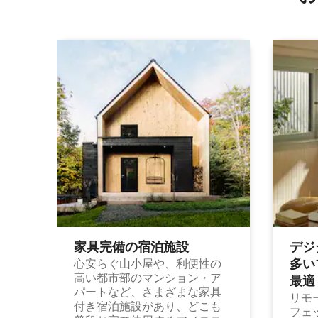
家具完備の宿⁠泊⁠施⁠設
デジ
多⁠いプ
心安らぐ山小屋や、利便性の
高い都市部のマンション・ア
最⁠適
パートなど、さまざまな家具
リモ
付き宿泊施設があり、どこも
フェ