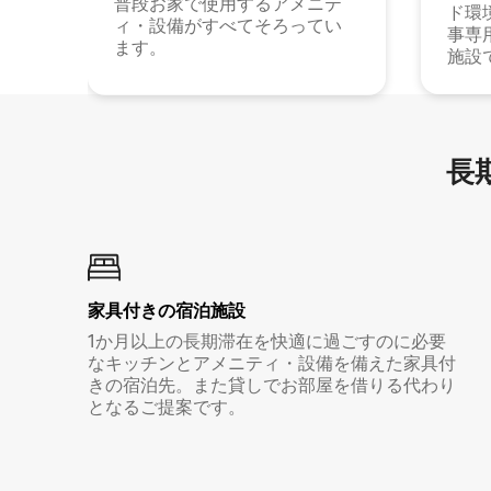
普段お家で使用するアメニテ
ド環
ィ・設備がすべてそろってい
事専
ます。
施設
長期
家具付き⁠の宿⁠泊⁠施⁠設
1か月以上の長期滞在を快適に過ごすのに必要
なキッチンとアメニティ・設備を備えた家具付
きの宿泊先。また貸しでお部屋を借りる代わり
となるご提案です。