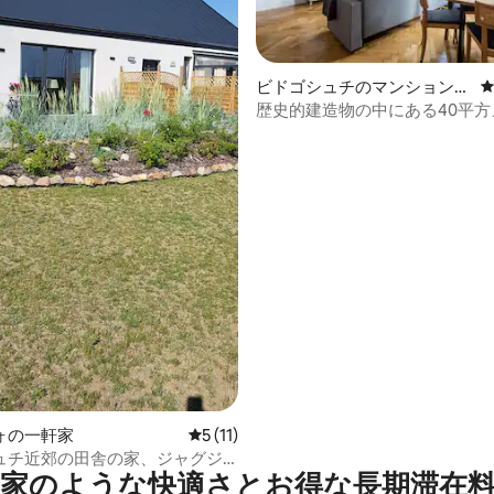
中4.95つ星の平均評価
ビドゴシュチのマンション・
アパート
歴史的建造物の中にある40平方
の日当たりの良いアパート
ォの一軒家
レビュー11件、5つ星中5つ星の平均評価
5 (11)
ュチ近郊の田舎の家、ジャグジ
家のような快⁠適⁠さ⁠とお⁠得⁠な長⁠期⁠滞⁠在料
ナ