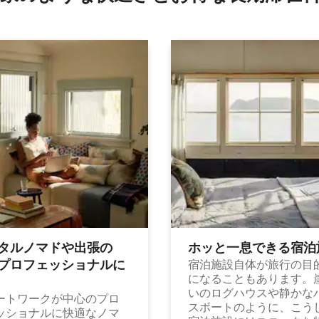
タルノマドや出⁠張⁠の
ホッと一⁠息⁠で⁠き⁠る宿⁠泊
⁠ロ⁠フ⁠ェ⁠ッ⁠シ⁠ョ⁠ナ⁠ル⁠に
宿泊施設自体が旅行の目
になることもあります。
いのログハウスや静かな
ートワークが中心のプロ
スボートのように、こう
ッショナルに快適なノマ