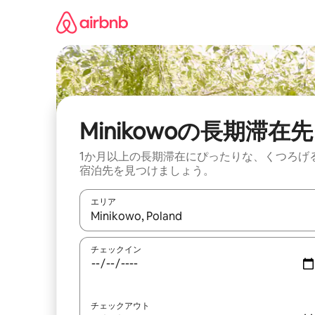
コ
ン
テ
ン
ツ
に
ス
キ
ッ
Minikowoの長期滞在先
プ
1か月以上の長期滞在にぴったりな、くつろげ
宿泊先を見つけましょう。
エリア
検索結果が表示されたら、上下の矢印キーを使っ
チェックイン
チェックアウト