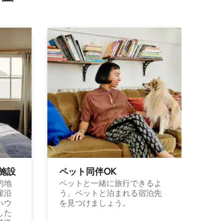
施⁠設
ペット同⁠伴OK
的地
ペットと一緒に旅行できるよ
崖沿
う、ペットと泊まれる宿泊先
ハウ
を見つけましょう。
した