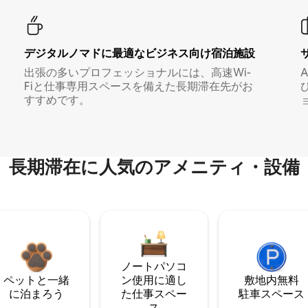
デジタルノマド⁠に最⁠適⁠なビ⁠ジ⁠ネ⁠ス⁠向⁠け宿⁠泊⁠施⁠設
出張の多いプロフェッショナルには、高速Wi-
Fiと仕事専用スペースを備えた長期滞在先がお
すすめです。
長期滞在に人気のアメニティ・設備
ノートパソコ
ペットと一緒
ン使用に適し
敷地内無料
に泊まろう
た仕事スペー
駐⁠車ス⁠ペ⁠ー⁠ス
ス