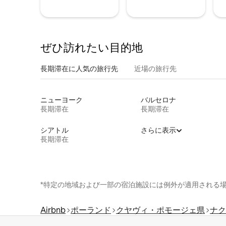
ぜひ訪⁠れ⁠た⁠い目⁠的⁠地
長期滞在に人気の旅行先
近場の旅行先
ニューヨーク
バルセロナ
長期滞在
長期滞在
シアトル
さらに表示
長期滞在
*特定の地域および一部の宿泊施設には例外が適用される
Airbnb
ポーランド
クヤヴィ・ポモージェ県
ナク