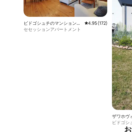
ビドゴシュチのマンション・
レビュー172件、5つ星
4.95 (172)
アパート
セセッションアパートメント
ザワホヴ
ビドゴシ
お
ー、サウ