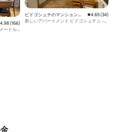
ビドゴシュチのマンション・
レビュー34件、5つ星
4.65 (34)
アパート
新しいアパートメント ビドゴシュチュ -
レビュー166件、5つ星中4.98つ星の平均評価
4.98 (166)
スタジオ
メートル
⁠金