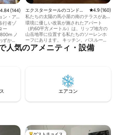
て！！！
エクスタータールのコンドミ
レビュー160件、5つ
4.9 (160)
レビュー144件、5つ星中4.84つ星の平均評価
4.84 (144)
ア、リビン
ニアム
ビは無料
私たちの太陽の馬小屋の南のテラスがあ
ョン・ア
はご自身の
る家族向けのアパート
環境に優しい改装が施されたアパート
歩行者ゾ
その他）
（約60平方メートル）は、リップ地方の
ター
山岳地帯に位置する私たちのソーレンホ
0m ノ
ーフにあります。 キッチン、バスルー
わずか
で人気のアメニティ・設備
ム、ベッドルーム（ベッド1.40 x 2mおよ
びキッズベッド）、リビングルーム（羊
のソファ、ダイニングエリア、テレ
ングベッド
ビ）、ベッドとプレイコーナー付きのロ
 コーヒーマシ
ビーで構成されています。 従って、6人用
シン） •
の寝室とベビーベッドがあります。 南向
 • 電子レ
きのテラスもあります。 私たちの農場に
は多くの動物が住んでいます。訪問犬は
⁠ス
エアコン
歓迎されます。 子供向けの乗馬レッスン
も可能です。
ゲストチョイス