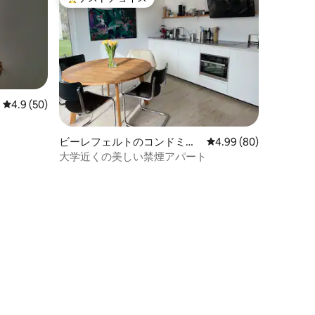
大好評のゲストチョイスです。
レビュー50件、5つ星中4.9つ星の平均評価
4.9 (50)
ビーレフェルトのコンドミニ
レビュー80件、5つ星
4.99 (80)
アム
大学近くの美しい禁煙アパート