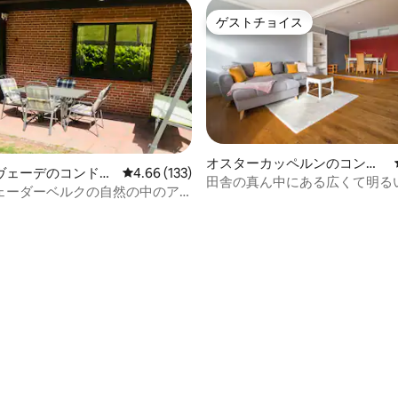
ゲストチョイス
ゲストチョイス
オスターカッペルンのコンド
ヴェーデのコンドミ
レビュー133件、5つ星中4.66つ星の平均評価
4.66 (133)
ミニアム
田舎の真ん中にある広くて明る
ェーダーベルクの自然の中のア
ト
中4.79つ星の平均評価