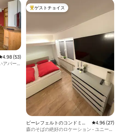
ゲストチョイス
大好評のゲストチョイスです。
レビュー53件、5つ星中4.98つ星の平均評価
4.98 (53)
いアパー
ビーレフェルトのコンドミニ
レビュー27件、5つ星
4.96 (27)
アム
森のそばの絶好のロケーション - ユニーク
なアパート