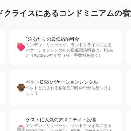
⁠あ⁠るコ⁠ン⁠ド⁠ミ⁠ニ⁠ア⁠ム⁠の宿⁠泊⁠施⁠
1泊あたりの最⁠低⁠宿⁠泊⁠料⁠金
ミンデン・リュベッケ、ランドクライスにある
バケーションレンタルの最低宿泊料金は、1泊あ
たり¥3,156 JPYです（税・手数料を除く）
ペットOKのバ⁠ケ⁠ー⁠シ⁠ョ⁠ンレ⁠ン⁠タ⁠ル
ペットと泊まれる宿泊先10件の中から見つけま
しょう
ゲストに人⁠気⁠のア⁠メ⁠ニ⁠テ⁠ィ・設⁠備
ミンデン・リュベッケ、ランドクライスにある
宿泊先では、キッチン、Wi-Fi、プールがゲスト