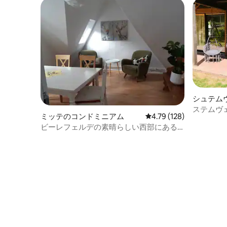
シュテム
ニアム
ステムヴ
ミッテのコンドミニアム
レビュー128件、5つ星
4.79 (128)
パート
ビーレフェルデの素晴らしい西部にある
アパート