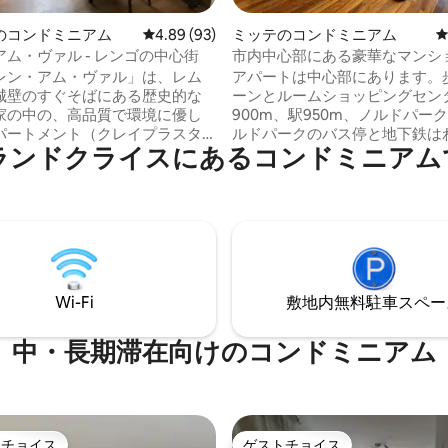
4.95つ星の平均評価
のコンドミニアム
レビュー93件、5つ星中4.89つ星の平均評価
4.89 (93)
ミッテのコンドミニアム
ム・ヴァル - レンゴの中心街
市内中心部にある豪華なマンシ
パート、無料駐車場付き
レン・アム・ヴァル」は、レム
アパートは中心部にあります。
城壁のすぐそばにある歴史的な
ーンとルームショッピングセン
家の中の、高品質で環境に優し
900m、駅950m、ノルドパーク80
パートメント（クレイプラスタ
ルドパークのバス停と地下鉄は
ランドクライスにあるコンドミニアム
、厚手のオークフロア）です。
270m ビーレフェルト大学2.5キロメート
旧市街は徒歩圏内にあります。
ル（35分 徒歩、地下鉄で24分 • 設備の整
： - 1階にある60平方メ
ったキッチン • ボックススプリ
ート - 寝室 - ベッド（160
• ソファベッド • 高速Wi-Fi •
 シャワーとバスタブ付きバスルー
ン（エスプレッソとカプチーノマ
器洗い機付きキッチン - ソファー付
食器洗い機 • 洗濯機 • ドライヤー
ルーム - テレビ、WiFi - ウォ
ンジ •プライムビデオ • バルコニー •専用
たバルコニー - ペット不可 - 禁
駐車スペース
Wi-Fi
敷地内無料駐⁠車ス⁠ペ⁠ー
ト - 無料駐車場
中・長期滞在向けのコンドミニアム
トチョイス
ゲストチョイス