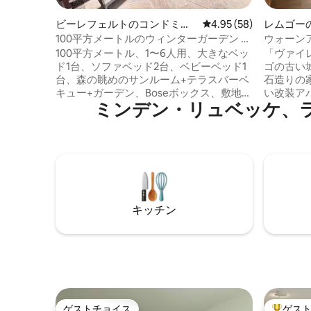
ビーレフェルトのコンドミニ
レビュー58件、5つ星中
4.95 (58)
レムゴー
アム
100平方メートルのウィンターガーデン グ
ウォーンア
リル ウォールドビュー ガーデン テラス
100平方メートル、1〜6人用、大きなベッ
「ヴァイ
ド1台、ソファベッド2台、ベビーベッド1
ゴの古い
台、森の眺めのサンルーム+テラスバーベ
石造りの
キュー+ガーデン、Boseボックス、敷地内
い改装ア
ミンデン・リュベッケ、
の駐車場+自転車ガレージ（鍵付き）、ガ
ー断熱材
ーデンソファ+ビーチチェア、IHクッキン
レムゴの
グヒーター+エアフライヤー+コーヒーマ
設備 - 最大2名様用
シン+キッチンエイド、ウォークインクロ
ートルのアパ
ーゼット、クローゼット、リビングルー
cm） -
ム、ダイニングルーム、バスルーム/シャ
ム - 食
ワー、床暖房、すべての場所に寄木細
きダイニング
工、収納室、クローゼット。近くに：シ
ールに面し
キッチン
ョッピング、銀行、薬局、パン屋、中心
煙のアパー
部へのバス、テウトブルガー・ヴァルト/
ルッター、A33に近い。
ゲストチョイス
ゲス