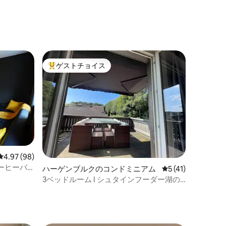
ゲストチョイス
大好評のゲストチョイスです。
レビュー98件、5つ星中4.97つ星の平均評価
4.97 (98)
ーヒーバ
ハーゲンブルクのコンドミニアム
レビュー41件、5
5 (41)
i-Fi
3ベッドルーム I シュタインフーダー湖の
近く I 南向きバルコニー