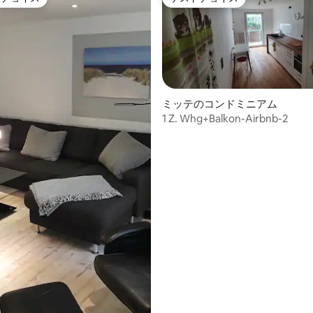
ゲストチョイスです。
ゲストチョイス
ミッテのコンドミニアム
1 Z. Whg+Balkon-Airbnb-2
4.91つ星の平均評価