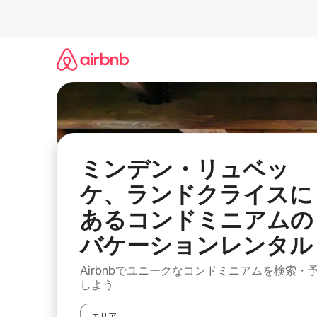
コ
ン
テ
ン
ツ
に
ス
キ
ッ
プ
ミンデン・リュベッ
ケ、ランドクライスに
あるコンドミニアムの
バケーションレンタル
Airbnbでユニークなコンドミニアムを検索・
しよう
エリア