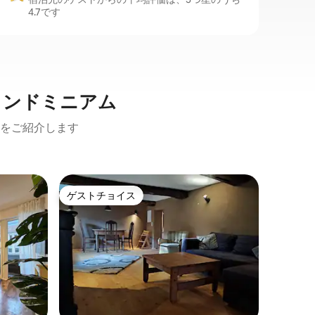
4.7です
コンドミニアム
をご紹介します
リンテル
ゲストチョイス
ゲスト
ゲストチョイス
ゲスト
リンテル
市街+ガ
広々とし
は、緑豊
ベルクラ
点です。
ジに収ま
す。 改装され、高品質の設備を備えたア
パートは
す（予約