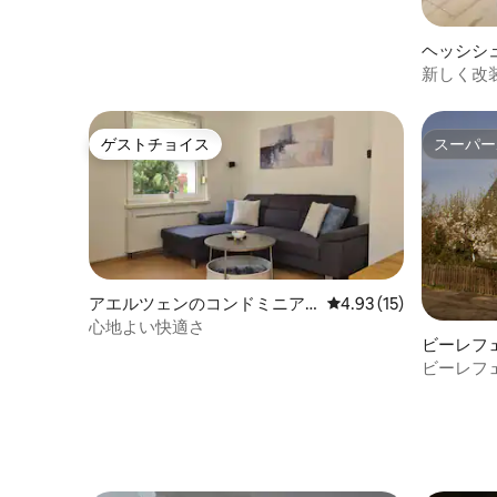
ヘッシシ
ンドミニ
新しく改
ゲストチョイス
スーパー
ゲストチョイス
スーパー
アエルツェンのコンドミニア
レビュー15件、5つ星中
4.93 (15)
ム
心地よい快適さ
ビーレフ
アム
ビーレフ
パート