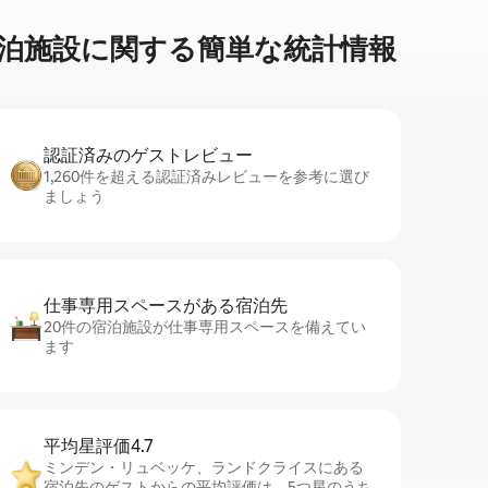
設⁠に関⁠す⁠る簡⁠単⁠な統⁠計⁠情⁠報
認証済みのゲ⁠ス⁠ト⁠レ⁠ビ⁠ュ⁠ー
1,260件を超える認証済みレビューを参考に選び
ましょう
仕事専用ス⁠ペ⁠ー⁠スがあ⁠る宿⁠泊⁠先
20件の宿泊施設が仕事専用スペースを備えてい
ます
平均星評価4.7
ミンデン・リュベッケ、ランドクライスにある
宿泊先のゲストからの平均評価は、5つ星のうち