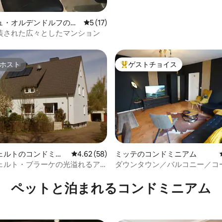
ュ・オルデンドルフのコ
レビュー17件、5つ星中5つ星の平均評価
5 (17)
アム
装された広々としたマンション
ホスト
ゲストチョイス
ホスト
大好評のゲストチョイスです。
4.93つ星の平均評価
ェルトのコンドミニ
レビュー58件、5つ星中4.62つ星の平均評価
4.62 (58)
ミッテのコンドミニアム
ェルト・ブラーケの光溢れるア
ダウンタウン／バルコニー／コ
ー／テレビストリーミング／高速W
ペットと泊まれるコンドミニアム