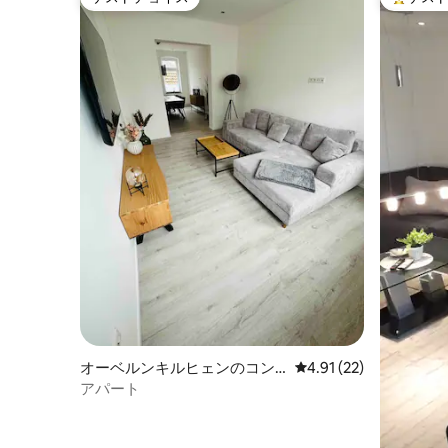
ゲストチョイス
大好評の
オーベルンキルヒェンのコン
レビュー22件、5つ星中
4.91 (22)
ドミニアム
アパート