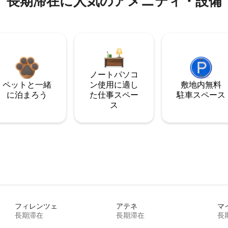
長期滞在に人気のアメニティ・設備
ノートパソコ
ペットと一緒
ン使用に適し
敷地内無料
に泊まろう
た仕事スペー
駐⁠車ス⁠ペ⁠ー⁠ス
ス
フィレンツェ
アテネ
マ
長期滞在
長期滞在
長