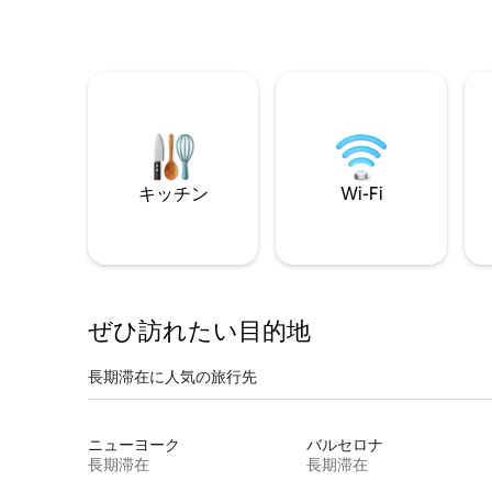
キッチン
Wi-Fi
ぜひ訪⁠れ⁠た⁠い目⁠的⁠地
長期滞在に人気の旅行先
ニューヨーク
バルセロナ
長期滞在
長期滞在