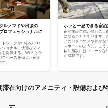
タルノマドや出⁠張⁠の
ホッと一⁠息⁠で⁠き⁠る宿⁠泊
⁠ロ⁠フ⁠ェ⁠ッ⁠シ⁠ョ⁠ナ⁠ル⁠に
宿泊施設自体が旅行の目
になることもあります。
いのログハウスや静かな
ートワークが中心のプロ
スボートのように、こう
ッショナルに快適なノマ
宿泊施設にはユニークな
境を提供する、Wi-Fiと仕
が満載です。
用スペースを備えた宿泊
です。
滞在向け⁠のア⁠メ⁠ニ⁠テ⁠ィ⁠・設⁠備⁠および