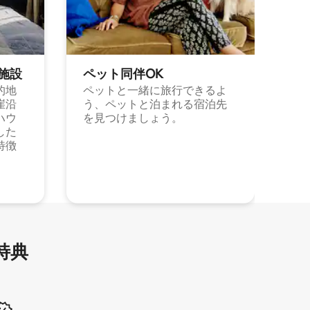
施⁠設
ペット同⁠伴OK
的地
ペットと一緒に旅行できるよ
崖沿
う、ペットと泊まれる宿泊先
ハウ
を見つけましょう。
した
特徴
特⁠典