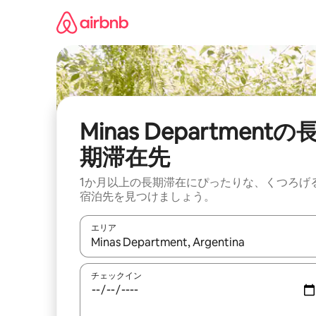
コ
ン
テ
ン
ツ
に
ス
キ
ッ
Minas Departmentの
プ
期滞在先
1か月以上の長期滞在にぴったりな、くつろげ
宿泊先を見つけましょう。
エリア
検索結果が表示されたら、上下の矢印キーを使っ
チェックイン