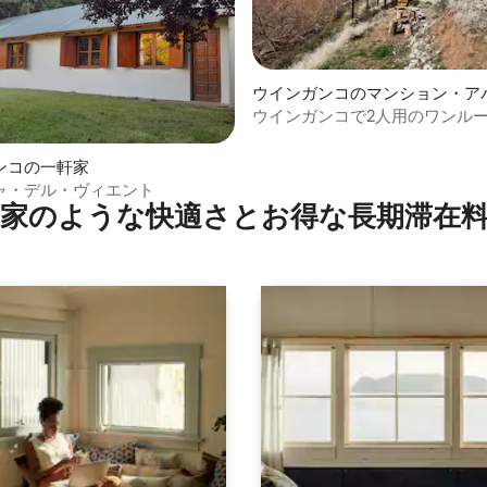
ウインガンコのマンション・ア
ウインガンコで2人用のワンル
つ星中5つ星の平均評価
ンコの一軒家
ャ・デル・ヴィエント
家のような快⁠適⁠さ⁠とお⁠得⁠な長⁠期⁠滞⁠在料