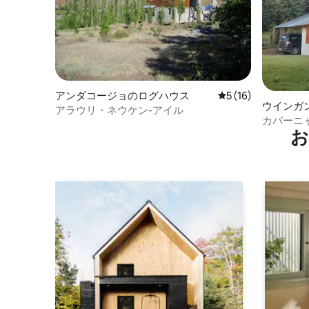
アンダコージョのログハウス
レビュー16件、5
5 (16)
ウインガ
アラウリ・ネウケン-アイル
カバーニ
お