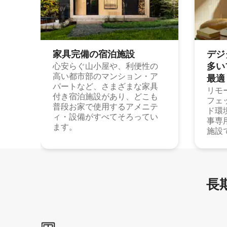
家具完備の宿⁠泊⁠施⁠設
デジ
多⁠いプ
心安らぐ山小屋や、利便性の
高い都市部のマンション・ア
最⁠適
パートなど、さまざまな家具
リモ
付き宿泊施設があり、どこも
フェ
普段お家で使用するアメニテ
ド環
ィ・設備がすべてそろってい
事専
ます。
施設
長期