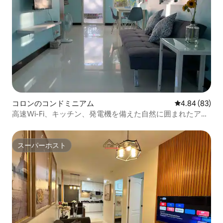
コロンのコンドミニアム
レビュー83件
4.84 (83)
高速Wi-Fi、キッチン、発電機を備えた自然に囲まれたアパ
ート - 2A
スーパーホスト
スーパーホスト