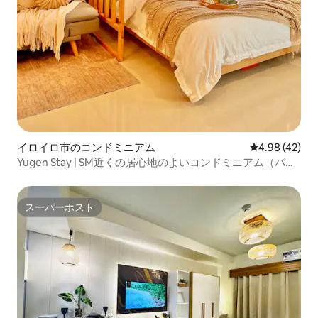
イロイロ市のコンドミニアム
レビュー42件
4.98 (42)
Yugen Stay | SM近くの居心地のよいコンドミニアム（バル
コニー／プール付き）
スーパーホスト
スーパーホスト