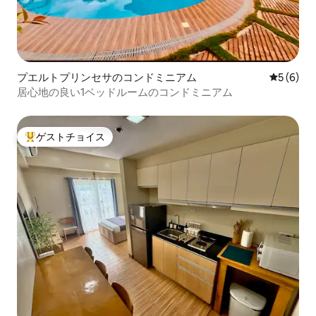
プエルトプリンセサのコンドミニアム
レビュー
5 (6)
居心地の良い1ベッドルームのコンドミニアム
ゲストチョイス
大好評のゲストチョイスです。