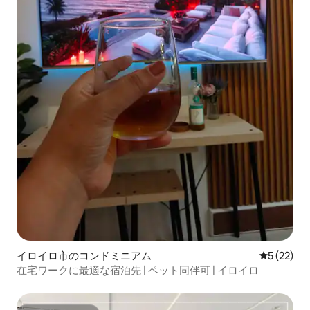
イロイロ市のコンドミニアム
レビュー2
5 (22)
在宅ワークに最適な宿泊先 | ペット同伴可 | イロイロ