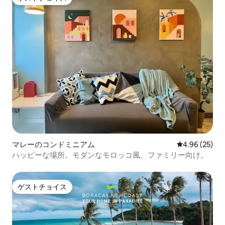
ゲストチョイス
マレーのコンドミニアム
レビュー25件
4.96 (25)
ハッピーな場所。モダンなモロッコ風、ファミリー向け。
ゲストチョイス
ゲストチョイス