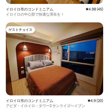
イロイロ市のコンドミニアム
レビュー45件
4.98 (45)
イロイロの中心部で快適な滞在を！
ゲストチョイス
ゲストチョイス
イロイロ市のコンドミニアム
レビュー20
4.9 (20)
アビダ・イロイロ・タワー2 サンライズヘイブン