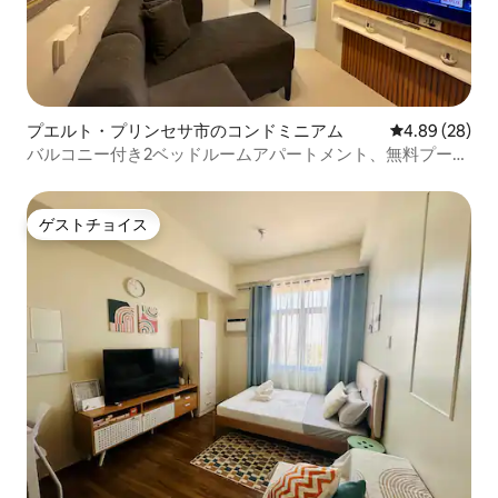
プエルト・プリンセサ市のコンドミニアム
レビュー28件
4.89 (28)
バルコニー付き2ベッドルームアパートメント、無料プール
｜駐車場｜ジム
ゲストチョイス
ゲストチョイス