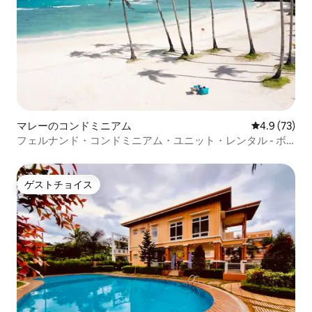
マレーのコンドミニアム
レビュー73
4.9 (73)
フェルナンド・コンドミニアム・ユニット・レンタル - ボ
ラカイ島
ゲストチョイス
ゲストチョイス