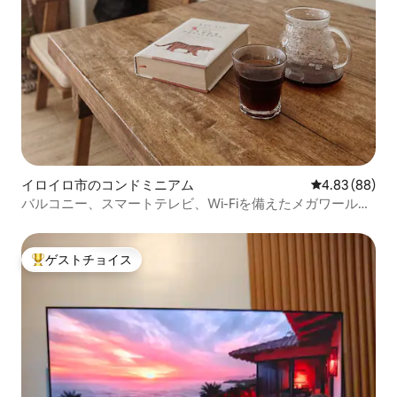
イロイロ市のコンドミニアム
レビュー88件
4.83 (88)
バルコニー、スマートテレビ、Wi-Fiを備えたメガワールド
のワンルーム
ゲストチョイス
大好評のゲストチョイスです。