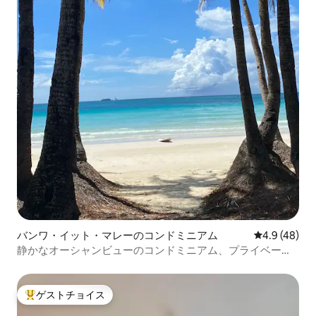
バンワ・イット・マレーのコンドミニアム
レビュー48
4.9 (48)
静かなオーシャンビューのコンドミニアム、プライベート
ビーチ
ゲストチョイス
大好評のゲストチョイスです。