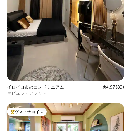
イロイロ市のコンドミニアム
レビュー89件
4.97 (89)
ネビュラ・フラット
ゲストチョイス
大好評のゲストチョイスです。