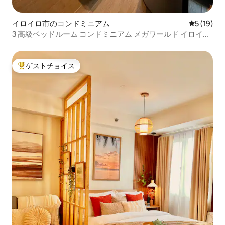
イロイロ市のコンドミニアム
レビュー1
5 (19)
3 高級ベッドルーム コンドミニアム メガワールド イロイロ
無料インターネット
ゲストチョイス
大好評のゲストチョイスです。