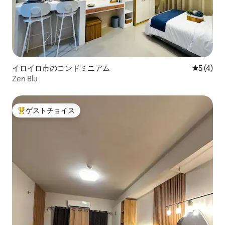
イロイロ市のコンドミニアム
レビュー
5 (4)
Zen Blu
ゲストチョイス
大好評のゲストチョイスです。