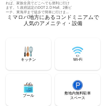
ダイニングテーブ
れば、家族全員でどこへでも便利に行け
ソファー その他（具体的にご記入くださ
ます。 1. 政府認定のDOT 2. D Mall、2番ビ
い）： * 24時間
ーチ、東海岸まで徒歩で簡単に行けま
＆コンシェルジュ 
ミマロパ地方にあるコンドミニアムで
す。 D MALLの賑やかな中心部からわず
サポート 喫煙・ベイピング厳禁 チェック
か250メートル、市内中心部の非常に静か
人気のアメニティ・設備
イン：午後2時、
な住宅地区に位置しています。 マクドナ
ルドまで徒歩3分、ジョリビーまで徒歩5
分。近くにはスーパーマーケット、市
場、コインランドリー、フィリピン料理
店、イタリアンレストラン、各国料理店
が多数あり、玄関先にはコンビニとフィ
リピン式朝食店があります。 3. 当社ハウ
スの住宅街にはプールがあります（無料
キッチン
Wi-Fi
でご利用いただけます）。 4. 24時間体制
のセキュリティ（いつでもチェックイン
可能） 5. キッチン、電子レンジ、オーブ
ン、調理器具、食器、スマートテレビ、
高速Wi-Fi完備 6. 近隣に診療所がありま
す。 7. 清掃スタッフがおり、1時間あたり
150ペソです。 8. 発電機を完備 宿泊施設
のスペース 家具が揃ったアパートで、快
敷地内無料駐⁠車
プール
適な家のすべてがお好きになるはずで
ス⁠ペ⁠ー⁠ス
す。 この広々としたアパートメントは、