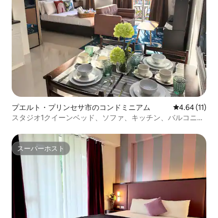
プエルト・プリンセサ市のコンドミニアム
レビュー11件
4.64 (11)
スタジオ1クイーンベッド、ソファ、キッチン、バルコニ
ー、パラワン
スーパーホスト
スーパーホスト