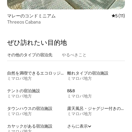
マレーのコンドミニアム
レビュー1
5 (11)
Threeos Cabana
ぜひ訪⁠れ⁠た⁠い目⁠的⁠地
その他のタ⁠イ⁠プ⁠の宿⁠泊⁠先
やるべきこと
自然を満喫できるエコロッジの宿泊施設
離れタイプの宿泊施設
ミマロパ地方
ミマロパ地方
テントの宿泊施設
B&B
ミマロパ地方
ミマロパ地方
タウンハウスの宿泊施設
露天風呂・ジャグジー付きの宿泊施設
ミマロパ地方
ミマロパ地方
カヤックがある宿泊施設
さらに表示
ミマロパ地方