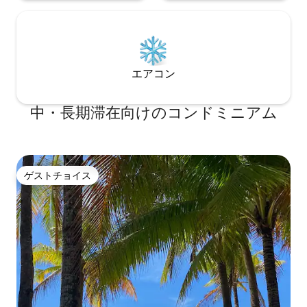
一人旅の方、出張の方、カップル、ご家
族連れの方に最適です。 🏖️ダブルベッド
とダブルサイズのソファベッドが備わっ
ています（4名様までご宿泊可能）。 🏖️
キッチンには電子レンジ、冷蔵庫、食器
が備わっています 🏖️電気ポット 🏖️清潔な
エアコン
バスルーム（シャンプー、ボディソー
プ、バスタオル、ヘアドライヤー完備）
🏖️エアコン 🏖️テーブルと椅子 🏖️無料の
中・長期滞在向けのコンドミニアム
高速Wi-Fi 🏖️ 24時間いつでもチェックイ
ン可能 🏖️金庫 ゲストの利用権限 🏖️プー
ルは午前9時から午後9時まで無料でご利
用いただけます 🏖️24時間体制のセキュリ
ティ（いつでもチェックイン可能）
ゲストチョイス
ゲストチョイス