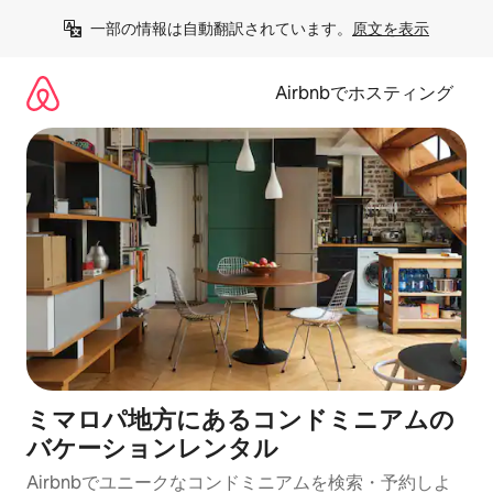
コ
一部の情報は自動翻訳されています。
原文を表示
ン
テ
ン
Airbnbでホスティング
ツ
に
ス
キ
ッ
プ
ミマロパ地方にあるコンドミニアムの
バケーションレンタル
Airbnbでユニークなコンドミニアムを検索・予約しよ