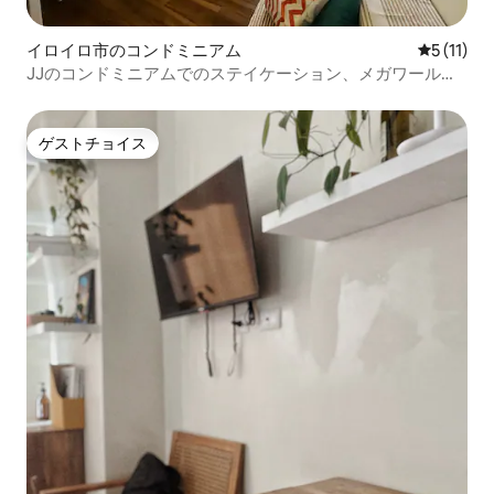
イロイロ市のコンドミニアム
レビュー1
5 (11)
JJのコンドミニアムでのステイケーション、メガワール
ド・イロイロ・シティ近く
ゲストチョイス
ゲストチョイス