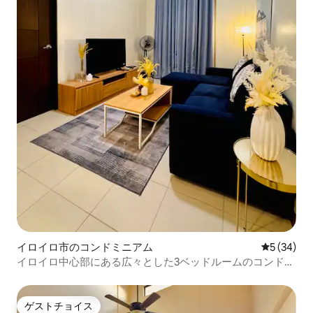
イロイロ市のコンドミニアム
レビュー3
5 (34)
イロイロ中心部にある広々とした3ベッドルームのコンドミ
ニアム
ゲストチョイス
ゲストチョイス