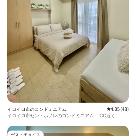
イロイロ市のコンドミニアム
レビュー48件
4.85 (48)
イロイロ市セントホノレのコンドミニアム、ICC近く
ゲストチョイス