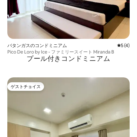
バタンガスのコンドミニアム
レビュー
5 (4)
Pico De Loro by Ice - ファミリースイート Miranda B
プール付きコンドミニアム
ゲストチョイス
ゲストチョイス