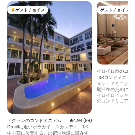
ゲストチョイス
ゲストチョイス
大好評のゲストチョイスです。
ゲストチョイス
イロイロ市のコン
1BRコンドミニア
ーク
サン・ドミニクは
期滞在のために常
イロイロビジネス
のコンドミニアム。 含まれる エア
（2台） ・冷蔵庫 洗濯機 電子
器 電気コンロ シャワーと洗面台の電気給
湯器 レンジフード キングベッド1台 ウォ
アクランのコンドミニアム
レビュー89件、5つ星中4.94
4.94 (89)
シュレット（ビデ） 55インチスマー
Dmallに近いボラカイ・スカンディ、1ベ
レビ（サウンドバー付き） W
ッドルーム、116B
中心部に位置するこの宿泊施設に滞在す