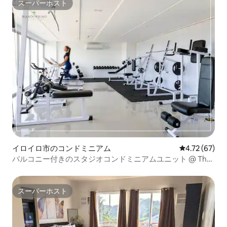
スーパーホスト
スーパーホスト
イロイロ市のコンドミニアム
レビュー67件
4.72 (67)
バルコニー付きのスタジオコンドミニアムユニット @ Tha
Palladium
スーパーホスト
スーパーホスト