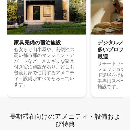
家具完備の宿⁠泊⁠施⁠設
デジタルノマド
多⁠いプ⁠ロ⁠フ⁠ェ⁠
心安らぐ山小屋や、利便性の
高い都市部のマンション・ア
最⁠適
パートなど、さまざまな家具
リモートワーク
付き宿泊施設があり、どこも
フェッショナル
普段お家で使用するアメニテ
ド環境を提供する
ィ・設備がすべてそろってい
事専用スペース
ます。
施設です。
長期滞在向け⁠のア⁠メ⁠ニ⁠テ⁠ィ⁠・設⁠備⁠およ
び特⁠典