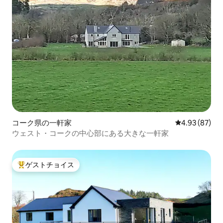
コーク県の一軒家
レビュー87件
4.93 (87)
ウェスト・コークの中心部にある大きな一軒家
ゲストチョイス
大好評のゲストチョイスです。