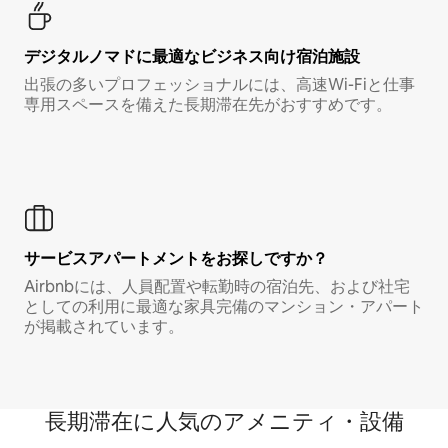
デジタルノマド⁠に最⁠適⁠なビ⁠ジ⁠ネ⁠ス⁠向⁠け宿⁠泊⁠施⁠設
出張の多いプロフェッショナルには、高速Wi-Fiと仕事
専用スペースを備えた長期滞在先がおすすめです。
サービスアパートメントをお探しですか？
Airbnbには、人員配置や転勤時の宿泊先、および社宅
としての利用に最適な家具完備のマンション・アパート
が掲載されています。
長期滞在に人気のアメニティ・設備