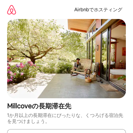
コ
ン
Airbnbでホスティング
テ
ン
ツ
に
ス
キ
ッ
プ
Millcoveの長期滞在先
1か月以上の長期滞在にぴったりな、くつろげる宿泊先
を見つけましょう。