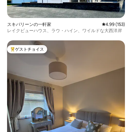
スキバリーンの一軒家
レビュー153件
4.99 (153)
レイクビューハウス、ラウ・ハイン、ワイルドな大西洋岸
ゲストチョイス
大好評のゲストチョイスです。