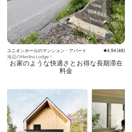
ユニオンホールのマンション・アパート
レビュー48件
4.94 (48)
海辺のMerlins Lodge！
お家のような快⁠適⁠さ⁠とお⁠得⁠な長⁠期⁠滞⁠在
料⁠金