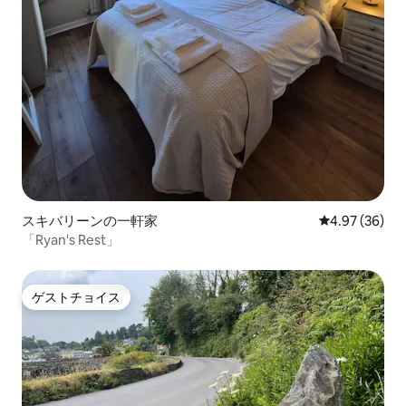
スキバリーンの一軒家
レビュー36件
4.97 (36)
「Ryan's Rest」
ゲストチョイス
ゲストチョイス