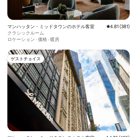
マンハッタン・ミッドタウンのホテル客室
レビュー381件
4.81 (381)
クラシックルーム
ロケーション
·
価格
·
暖房
ゲストチョイス
ゲストチョイス