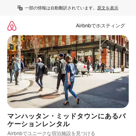
コ
一部の情報は自動翻訳されています。
原文を表示
ン
テ
ン
Airbnbでホスティング
ツ
に
ス
キ
ッ
プ
マンハッタン・ミッドタウンにあるバ
ケーションレンタル
Airbnbでユニークな宿泊施設を見つける