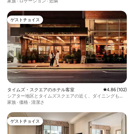
家族
·
ロケーション
·
近隣
ゲストチョイス
ゲストチョイス
タイムズ・スクエアのホテル客室
レビュー102件
4.86 (102)
シアター地区とタイムズスクエアの近く、ダイニングも充
実
家族
·
価格
·
清潔さ
ゲストチョイス
ゲストチョイス