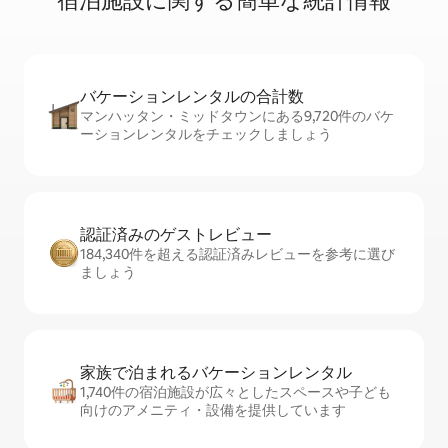
宿⁠泊⁠施⁠設⁠に関⁠す⁠る簡⁠単⁠な統⁠計⁠情⁠報
バケーションレ⁠ン⁠タ⁠ル⁠の合⁠計⁠数
マンハッタン・ミッドタウンにある9,720件のバケ
ーションレンタルをチェックしましょう
認証済みのゲ⁠ス⁠ト⁠レ⁠ビ⁠ュ⁠ー
184,340件を超える認証済みレビューを参考に選び
ましょう
家族で泊まれるバ⁠ケ⁠ー⁠シ⁠ョ⁠ンレ⁠ン⁠タ⁠ル
1,740件の宿泊施設が広々としたスペースや子ども
向けのアメニティ・設備を提供しています