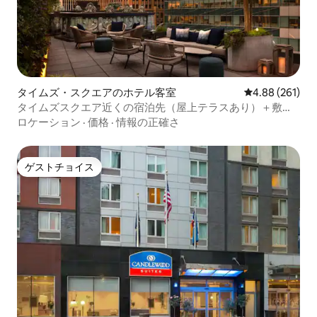
タイムズ・スクエアのホテル客室
レビュー261件
4.88 (261)
タイムズスクエア近くの宿泊先（屋上テラスあり）＋敷地
内の5軒のレストラン
ロケーション
·
価格
·
情報の正確さ
ゲストチョイス
ゲストチョイス