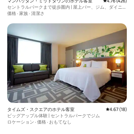
マンハッタン・ミッドタウンのホテル客室
レビュー426件
4.76 (426)
セントラルパークまで徒歩圏内 | 屋上バー、ジム、ダイニン
グ
価格
·
家族
·
清潔さ
タイムズ・スクエアのホテル客室
レビュー18件
4.67 (18)
ビッグアップル体験 | セントラルパークでジム
ロケーション
·
価格
·
おもてなし