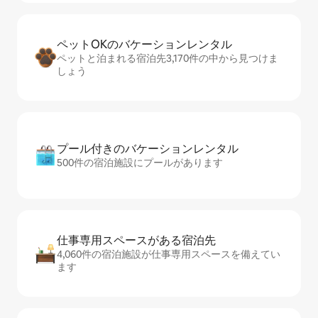
ペットOKのバ⁠ケ⁠ー⁠シ⁠ョ⁠ンレ⁠ン⁠タ⁠ル
ペットと泊まれる宿泊先3,170件の中から見つけま
しょう
プール付きのバ⁠ケ⁠ー⁠シ⁠ョ⁠ンレ⁠ン⁠タ⁠ル
500件の宿泊施設にプールがあります
仕事専用ス⁠ペ⁠ー⁠スがあ⁠る宿⁠泊⁠先
4,060件の宿泊施設が仕事専用スペースを備えてい
ます