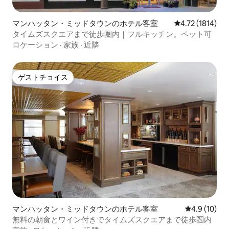
マンハッタン・ミッドタウンのホテル客室
レビュー1814
4.72 (1814)
タイムズスクエアまで徒歩圏内｜フルキッチン。ペット可
ロケーション
·
家族
·
近隣
ゲストチョイス
ゲストチョイス
マンハッタン・ミッドタウンのホテル客室
レビュー10
4.9 (10)
無料の朝食とワイン付きでタイムズスクエアまで徒歩圏内