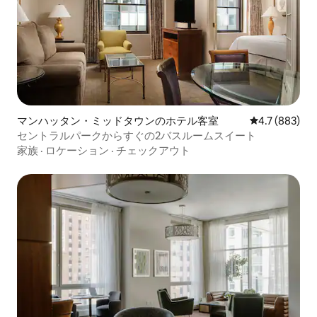
マンハッタン・ミッドタウンのホテル客室
レビュー883
4.7 (883)
セントラルパークからすぐの2バスルームスイート
家族
·
ロケーション
·
チェックアウト