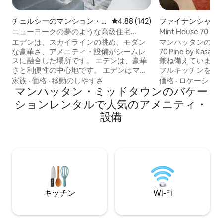
チェルシーのマンション・
レビュー142件、5つ星中4.88
4.88 (142)
ファイナンシャル
アパート
クトのマンション
ニューヨークの夢のような高級住宅
Mint House 70 P
「Eden」
スタジオキング
エデンは、スカイラインの眺め、モダン
マンハッタンの金融街
な豪華さ、アメニティ・設備がシームレ
70 Pine by K
スに融合した場所です。 エデンは、豪華
兼ね備えています
さと利便性の中心地です。 エデンはマン
フルキッチンを備
ハッタンの中心部にある素晴らしい隠れ
イートからお選び
家族
·
価格
·
移動のしやすさ
価格
·
ロケーショ
た名所です。 エデンはニューヨークの典
マンハッタン・ミッドタウンのバケー
トネスセンターや
型的なAirbnbではありません。 注目すべ
ス、ミシュラン星
ションレンタルで人気のアメニティ・
きアメニティ：専用バルコニー、83イン
「Crown Shy
設備
チ＆65インチOLEDテレビ、ハーマンミラ
ニティ・設備をご
ーのデスクチェア、Casper Novaハイブ
クノロジー対応の
リッドマットレス、Casper枕、Vari Desk
午後4時からセル
のスタンディングデスク、全室Sonosサ
す。テキストメッ
ウンドシステム、Toto Neorestトイレ、
ポートを含む、2
天井埋め込み型ライトセラピーシャワ
トデスクサービス
ー、Viking＆Sub-Zeroのキッチン家電
キッチン
Wi-Fi