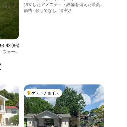
独立したアメニティ・設備を備えた最高
のロケーションのスタジオ
価格
·
おもてなし
·
清潔さ
レビュー86件、5つ星中4.93つ星の平均評価
4.93 (86)
。ウォー
。
室
ゲストチョイス
大好評のゲストチョイスです。