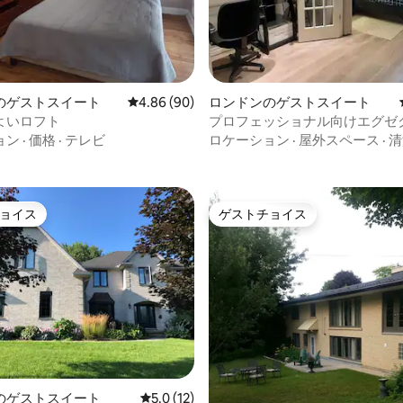
中4.91つ星の平均評価
のゲストスイート
レビュー90件、5つ星中4.86つ星の平均評価
4.86 (90)
ロンドンのゲストスイート
よいロフト
プロフェッショナル向けエグゼ
ベッドルームスイート
ョン
·
価格
·
テレビ
ロケーション
·
屋外スペース
·
清
ョイス
ゲストチョイス
ョイス
ゲストチョイス
のゲストスイート
レビュー12件、5つ星中5.0つ星の平均評価
5.0 (12)