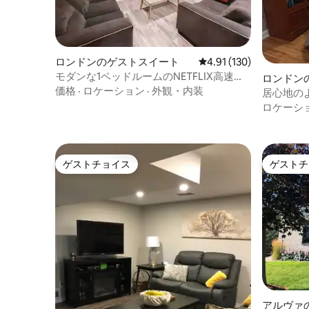
ロンドンのゲストスイート
レビュー130件、5つ星
4.91 (130)
モダンな1ベッドルームのNETFLIX高速Wi
ロンドン
- Fi無料駐車場
価格
·
ロケーション
·
外観・内装
居心地の
ロケーシ
ゲストチョイス
ゲストチ
ゲストチョイス
ゲストチ
アルヴァ