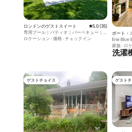
ロンドンのゲストスイート
レビュー35件、5つ星
5.0 (35)
専用プール｜パティオ｜バーベキュー｜
ポート・
焚き火台｜キングベッド65インチテレビ
ロケーション
·
価格
·
チェックイン
スイート
Erie Blu
家族
·
ロ
洗濯
ゲストチョイス
ゲストチ
ゲストチョイス
ゲストチ