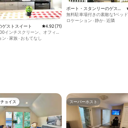
ポート・スタンリーのゲスト
スイート
無料駐車場付きの素敵な1ベッ
中4.9つ星の平均評価
お部屋です。
ロケーション
·
静か
·
近隣
のゲストスイート
レビュー71件、5つ星中4.92つ星の平均評価
4.92 (71)
100インチスクリーン、オフィ
ィオ
ョン
·
家族
·
おもてなし
トチョイス
スーパーホスト
ゲストチョイスです。
スーパーホスト