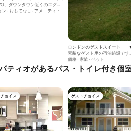
WO、ダウンタウン近くのエグゼ
スイート
ョン
·
おもてなし
·
アメニティ・
ロンドンのゲストスイート
4.88つ星の平均評価
素敵なゲスト用の宿泊施設です
ターロー大学まで徒歩2分です
価格
·
家族
·
ペット
パティオがあるバス・トイレ付き個
トチョイス
ゲストチョイス
ゲストチョイスです。
ゲストチョイス