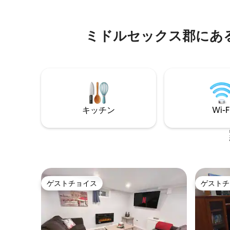
きるシェータ
の入り口を備えています。 大きな窓から
ン、無料駐車
は太陽光が差し込み、緑豊かな専用の裏
に応じて
庭の景色を眺めることができます。 食料
ミドルセックス郡にあ
す。 ウェスタン病院、大学病院、メイソ
品店、レストラン、すべてのアメニティ
ンビルモー
からわずか数歩のこのスタイリッシュで
ロナウイ
エレガントな宿泊先は、週末の小旅行や
予約と予
長期滞在に最適です。 家族連れや小人数
のグループに最適です。
キッチン
Wi-F
ゲストチョイス
ゲストチ
ゲストチョイス
ゲストチ