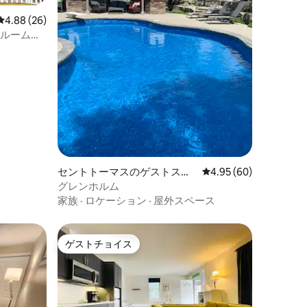
レビュー26件、5つ星中4.88つ星の平均評価
4.88 (26)
ドルームの
セントトーマスのゲストスイ
レビュー60件、5つ星
4.95 (60)
ート
グレンホルム
家族
·
ロケーション
·
屋外スペース
ゲストチョイス
ゲストチョイス