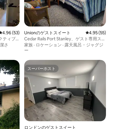
レビュー53件、5つ星中4.96つ星の平均評価
4.96 (53)
Unionのゲストスイート
レビュー55件、5つ星
4.95 (55)
クティブ1
Cedar Rails Port Stanley、ゲスト専用スイ
ート
潔さ
家族
·
ロケーション
·
露天風呂・ジャグジ
ー
スーパーホスト
スーパーホスト
ロンドンのゲストスイート