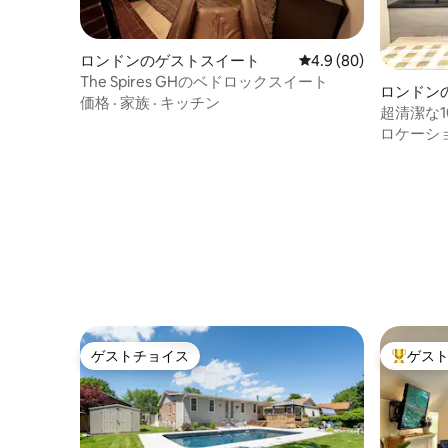
ロンドンのゲストスイート
レビュー80件、5つ星
4.9 (80)
The Spires GHのベドロックスイート
ロンドン
価格
·
家族
·
キッチン
超清潔な
ス、パテ
ロケーシ
ゲストチョイス
ゲス
ゲストチョイス
大好評の