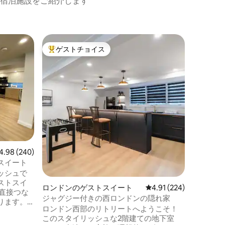
宿泊施設をご紹介します
ロンドン
ゲストチョイス
ゲスト
大好評のゲストチョイスです。
ゲスト
専用玄関
ベッドル
私たちの
地下のゲ
におくつ
トを楽し
の家はお
価格
·
ロ
お子様連
す。 ビクトリア病院、ハイウェイ401から
わずか数
チェスタ
ビュー240件、5つ星中4.98つ星の平均評価
4.98 (240)
ントリオ
かで平穏
スイート
店、ウォ
ッシュで
など、多
ストスイ
ロンドンのゲストスイート
レビュー224件、5つ星
4.91 (224)
直接つな
ジャグジー付きの西ロンドンの隠れ家
ります。
ロンドン西部のリトリートへようこそ！
鍵付きの
このスタイリッシュな2階建ての地下室