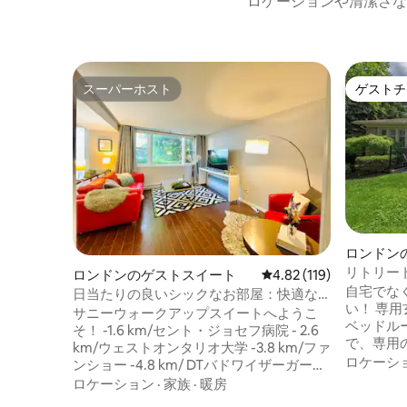
ロケーションや清潔さな
スーパーホスト
ゲストチ
スーパーホスト
ゲストチ
ロンドン
リトリー
ロンドンのゲストスイート
レビュー119件、5つ星
4.82 (119)
歩 -
自宅でな
日当たりの良いシックなお部屋：快適な2
い！ 専用玄関からアクセスできる明るい1
寝室の歩行専用アパートスイート、ウェ
サニーウォークアップスイートへようこ
ベッドル
スターンオンタリオ大学/ダウンタウン/病
そ！ -1.6 km/セント・ジョセフ病院 - 2.6
で、専用
院
km/ウェストオンタリオ大学 -3.8 km/ファ
ソファで
ロケーシ
ンショー -4.8 km/ DTバドワイザーガーデ
いリビングル
ン この快適で独立した2ベッドルームのス
ロケーション
·
家族
·
暖房
ルームと
イートは、バンガローの1階にあり、専用