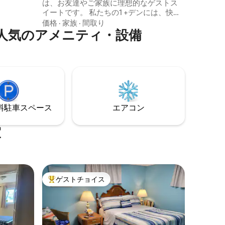
は、お友達やご家族に理想的なゲストス
メント
イートです。 私たちの1 +デンには、快適
チン、テレ
なクイーンベッド2台、1.5バスルーム、必
価格
·
家族
·
間取り
リア、ダ
人気のアメニティ・設備
要なすべての器具が揃った大きなキッチ
イズベッ
ン、そして競争的な楽しみのためのフー
、5フィー
ズボールテーブルがあります。 外には、
ムがあり
ホットタブ、ファイヤーピット（BYOウッ
を施して
ド）、バーベキュー、屋外の食事エリア
があります。 私たちは上の階に住んでお
り、いつでも屋内・屋外のアメニティ・
設備をお手伝いできます！
⁠車ス⁠ペ⁠ー⁠ス
エアコン
室
ゲストチョイス
大好評のゲストチョイスです。