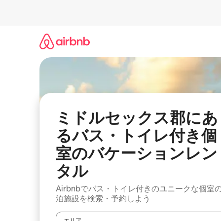
コ
ン
テ
ン
ツ
に
ス
キ
ッ
プ
ミドルセックス郡にあ
るバス・トイレ付き個
室のバケーションレン
タル
Airbnbでバス・トイレ付きのユニークな個室
泊施設を検索・予約しよう
エリア