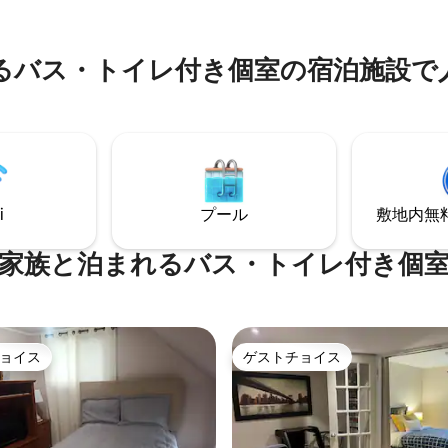
ーバスルーム。 フルキッチ
トは明るいワンルームアパート
場、テレビ、Wi-Fi。 ご要望
で、大きな窓が3つ、フルキッ
ランドリーをご用意しておりま
ビと暖炉のあるシッティングエ
るバス・トイレ付き個室の宿泊施設で
イニングテーブル、クイーンサ
ルまで徒歩圏内です。 新型コ
ド、ウォークインクローゼット
ルス感染症の予防措置として、
トのシャワー付き専用バスルー
約の間には1日空けています。
ます。 広範囲にわたる防音対策
います！
i
プール
敷地内無料駐
家族と泊まれるバス・トイレ付き個
ョイス
ゲストチョイス
ョイス
ゲストチョイス