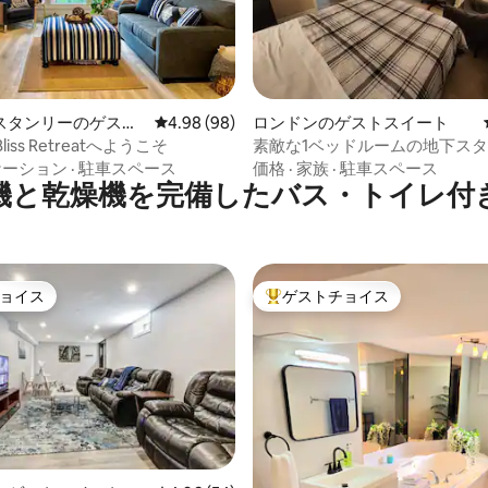
中5.0つ星の平均評価
スタンリーのゲスト
レビュー98件、5つ星中4.98つ星の平均評価
4.98 (98)
ロンドンのゲストスイート
e Bliss Retreatへようこそ
素敵な1ベッドルームの地下ス
ケーション
·
駐車スペース
価格
·
家族
·
駐車スペース
機と乾燥機を完備したバス・トイレ付
ョイス
ゲストチョイス
ョイス
大好評のゲストチョイスです。