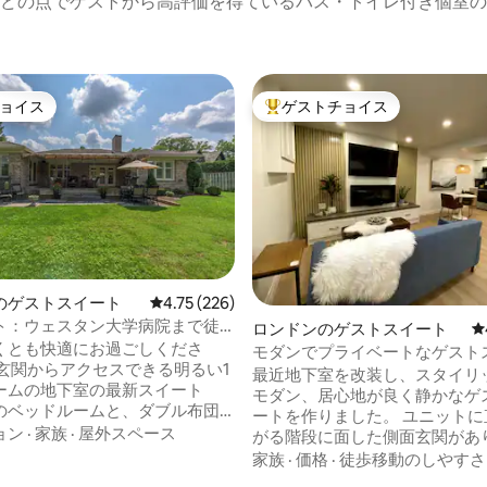
どの点でゲストから高評価を得ているバス・トイレ付き個室の
ョイス
ゲストチョイス
ョイス
大好評のゲストチョイスです。
のゲストスイート
レビュー226件、5つ星中4.75つ星の平均評価
4.75 (226)
ト：ウェスタン大学病院まで徒
中4.82つ星の平均評価
ロンドンのゲストスイート
レ
くとも快適にお過ごしくださ
モダンでプライベートなゲスト
最近地下室を改装し、スタイリ
ームの地下室の最新スイート
モダン、居心地が良く静かなゲ
のベッドルームと、ダブル布団
ートを作りました。 ユニットに
もう1人用の寝室があるとても広
ョン
·
家族
·
屋外スペース
がる階段に面した側面玄関があ
ームがあります。 リビング
遮音とセキュリティのために、
家族
·
価格
·
徒歩移動のしやすさ
ベッドルームから入ることがで
金属製外側ドアがあります。 このユニッ