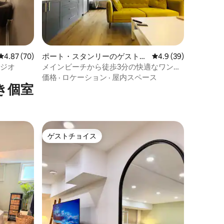
レビュー70件、5つ星中4.87つ星の平均評価
4.87 (70)
ポート・スタンリーのゲストス
レビュー39件、5つ星
4.9 (39)
イート
タジオ
メインビーチから徒歩3分の快適なワンル
ーム
価格
·
ロケーション
·
屋内スペース
き個室
ゲストチョイス
ゲストチョイス