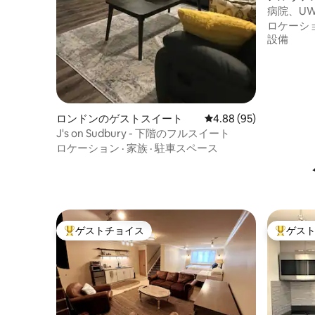
病院、U
クティブ
ロケーシ
設備
ロンドンのゲストスイート
レビュー95件、5つ星中
4.88 (95)
J's on Sudbury - 下階のフルスイート
ロケーション
·
家族
·
駐車スペース
ゲストチョイス
ゲス
大好評のゲストチョイスです。
大好評の