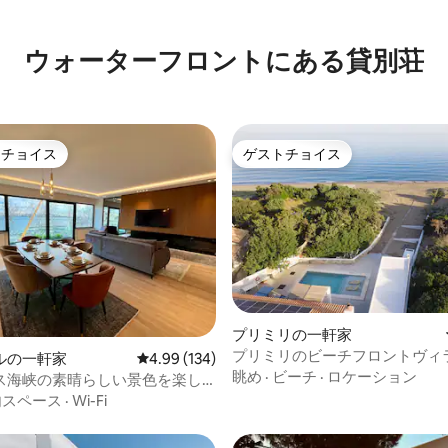
ウォーターフロントにある貸別荘
トチョイス
ゲストチョイス
ゲストチョイスです。
ゲストチョイス
プリミリの一軒家
プリミリのビーチフロントヴィ
中4.97つ星の平均評価
ルの一軒家
レビュー134件、5つ星中4.99つ星の平均評価
4.99 (134)
「Cathrin」
眺め
·
ビーチ
·
ロケーション
ス海峡の素晴らしい景色を楽し
ート1
内スペース
·
Wi-Fi