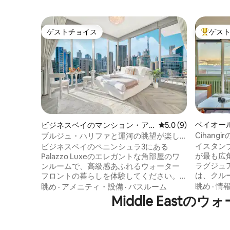
ゲストチョイス
ゲス
ゲストチョイス
大好評の
ベイオー
ビジネスベイのマンション・ア
レビュー9件、5つ星
5.0 (9)
パート
パート
Cihan
ブルジュ・ハリファと運河の眺望が楽し
ラックス
める豪華なワンルーム
イスタン
ビジネスベイのペニンシュラ3にある
が最も広
Palazzo Luxeのエレガントな角部屋のワ
ラグジュ
ンルームで、高級感あふれるウォーター
は、クル
フロントの暮らしを体験してください。
をすべて
床から天井までの窓と専用バルコニーか
眺め
·
情
眺め
·
アメニティ・設備
·
バスルーム
を4回受
ら、ドバイのスカイライン、ブルジュ・
Middle Eas
ン、多く
ハリファ、ドバイ運河の息をのむような
音から離
景色に目を覚ましましょう。モダンなイ
り、街の
ンテリアと高級感あふれる仕上がりでデ