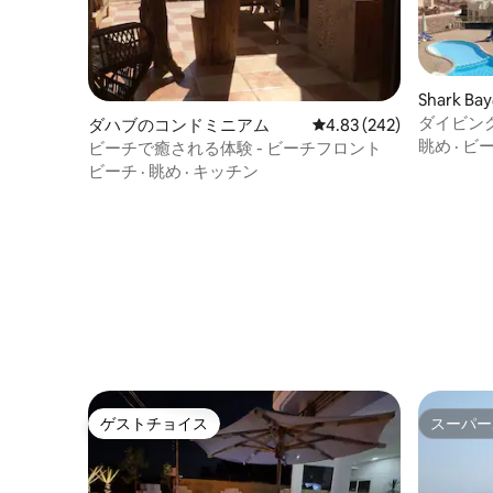
Shark 
ダイビン
ダハブのコンドミニアム
レビュー242件、5つ星
4.83 (242)
場所にあ
眺め
·
ビ
ビーチで癒される体験 - ビーチフロント
ビーチ
·
眺め
·
キッチン
ゲストチョイス
スーパー
ゲストチョイス
スーパー