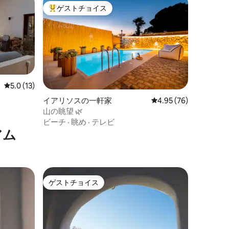
ゲストチョイス
大好評のゲストチョイスです。
レビュー13件、5つ星中5.0つ星の平均評価
5.0 (13)
イアリソスの一軒家
レビュー76件、5つ星
4.95 (76)
山の眺望 🌿
ビーチ
·
眺め
·
テレビ
アム
ゲストチョイス
ゲストチョイス