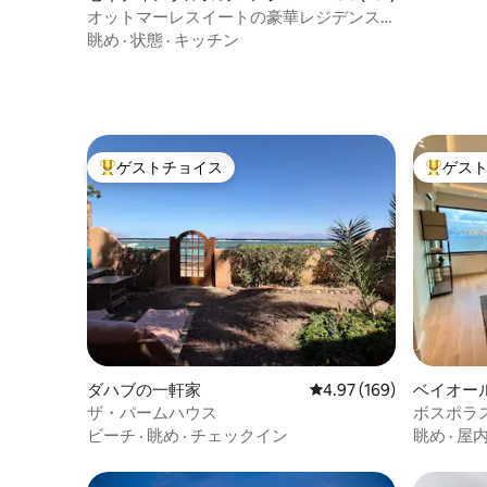
ン・アパート
オットマーレスイートの豪華レジデンス/
フルシービュー
眺め
·
状態
·
キッチン
ゲストチョイス
ゲス
大好評のゲストチョイスです。
大好評の
ダハブの一軒家
レビュー169件、5つ星
4.97 (169)
ベイオー
ザ・パームハウス
ボスポラ
めるアパ
ビーチ
·
眺め
·
チェックイン
眺め
·
屋