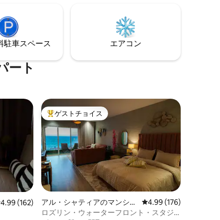
す。広々としたリビングスペースと4つの
匹の猫がい
寝室を備えており、ご家族やご友人グル
ープとのご旅行に最適です。
⁠車ス⁠ペ⁠ー⁠ス
エアコン
パート
ゲストチョイス
大好評のゲストチョイスです。
アル・シャティアのマンショ
レビュー176件、5つ星
4.99 (176)
レビュー162件、5つ星中4.99つ星の平均評価
4.99 (162)
ン・アパート
ロズリン・ウォーターフロント・スタジ