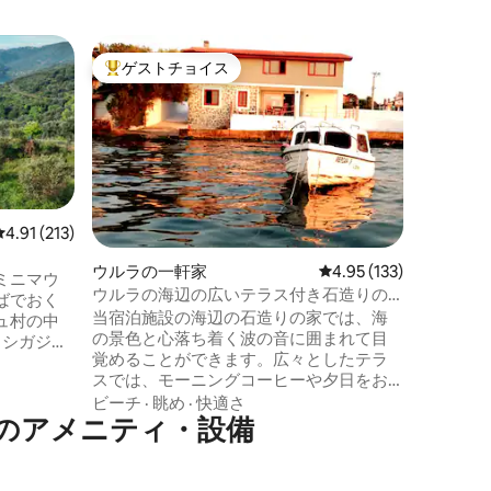
ミクリ・
ゲストチョイス
ゲス
大好評のゲストチョイスです。
大好評
ナクシアヴ
オルコス
最先端の
ール、素
忘れられ
をお楽し
眺め
·
ビ
ラは、そ
ゲ海の穏
レビュー213件、5つ星中4.91つ星の平均評価
4.91 (213)
な力を素
れ、カッ
ウルラの一軒家
レビュー133件、5つ星
4.95 (133)
ミニマウ
ドにとっ
ウルラの海辺の広いテラス付き石造りの
ばでおく
の快適さ
家/夏季・冬季
当宿泊施設の海辺の石造りの家では、海
ュ村の中
験する機
の景色と心落ち着く波の音に囲まれて目
、シガジ
覚めることができます。広々としたテラ
ーチクラ
スでは、モーニングコーヒーや夕日をお
、アクク
楽しみください。ウルラの海辺のライフ
ビーチ
·
眺め
·
快適さ
る素晴ら
人気のアメニティ・設備
スタイルや有名なグルメを堪能するのに
です。村
最適なこの一軒家は、素晴らしいレスト
チク・ア
ランやカフェが立ち並ぶウルラ・イスケ
わい、村
レから車でわずか数分の場所にありま
。注：家