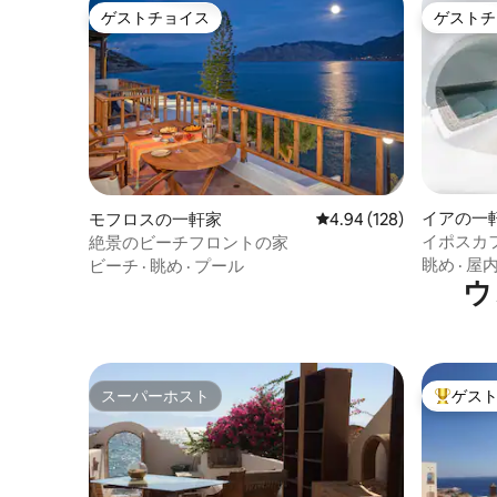
ゲストチョイス
ゲストチ
ゲストチョイス
ゲストチ
イアの一
モフロスの一軒家
レビュー128件、5つ星
4.94 (128)
イポスカ
絶景のビーチフロントの家
眺め
·
屋
ビーチ
·
眺め
·
プール
ウ
スーパーホスト
ゲス
スーパーホスト
大好評の