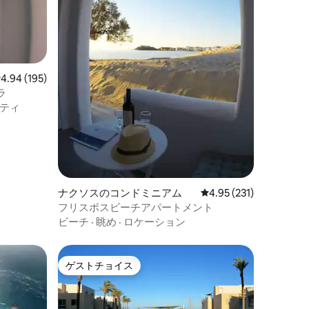
レビュー195件、5つ星中4.94つ星の平均評価
4.94 (195)
ラ
ティ
ナクソスのコンドミニアム
レビュー231件、5つ星
4.95 (231)
フリスボスビーチアパートメント
ビーチ
·
眺め
·
ロケーション
ゲストチョイス
ゲストチョイス