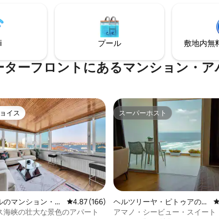
タクシー乗り場、フェリーまで2
の庭には、後に家に加わった2
のすぐ近くで、タクシムまで徒
ます。
す。ジハンギルで最大級の家の一
 レストランやマーケットは24時
休で営業しています。
i
プール
敷地内無料駐
ーターフロントにあるマンション・ア
ョイス
スーパーホスト
ョイス
スーパーホスト
ルのマンション・ア
レビュー166件、5つ星中4.87つ星の平均評価
4.87 (166)
ヘルツリーヤ・ピトゥアのマ
中4.93つ星の平均評価
ンション・アパート
ス海峡の壮大な景色のアパート
アマノ・シービュー・スイート