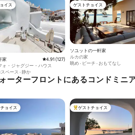
ョイス
ゲストチョイス
ョイス
ゲストチョイス
ソユットの一軒家
ルカの家
軒家
レビュー127件、5つ星中4.91つ星の平均評価
4.91 (127)
中4.94つ星の平均評価
眺め
·
ビーチ
·
おもてなし
フォ・ジャグジー・ハウス
内スペース
·
静か
ォーターフロントにあるコンドミニ
トチョイス
ゲストチョイス
ゲストチョイスです。
大好評のゲストチョイスです。