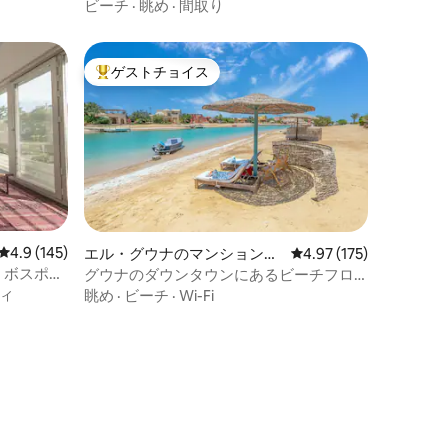
オ
ビーチ
·
眺め
·
間取り
ゲストチョイス
大好評のゲストチョイスです。
レビュー145件、5つ星中4.9つ星の平均評価
4.9 (145)
エル・グウナのマンション・
レビュー175件、5つ星
4.97 (175)
アパート
 ボスポラ
グウナのダウンタウンにあるビーチフロ
ントの魅力的な2寝室
ィ
眺め
·
ビーチ
·
Wi-Fi