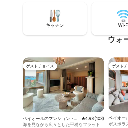
面電車、
ザインされたこのスタイリッシュな隠れ
分。海辺
家は、素晴らしいロケーションにあり、
歩7分で
快適さと洗練さを兼ね備えています。ブ
つです。
ルジュ・ハリファとドバイ・モールまで
間年中無
車でわずか7分。カップル、ひとり旅、出
キッチン
Wi-F
張旅行者に最適です。
ウォ
ゲストチョイス
ゲストチ
ゲストチョイス
ゲストチ
ベイオー
ベイオールのマンション・ア
レビュー103件、5つ星
4.93 (103)
パート
パート
ボスポラ
海を見ながら広々とした平穏なフラット