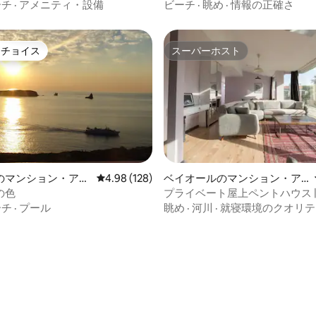
ーチ
·
アメニティ・設備
ビーチ
·
眺め
·
情報の正確さ
トチョイス
スーパーホスト
ゲストチョイスです。
スーパーホスト
のマンション・アパ
レビュー128件、5つ星中4.98つ星の平均評価
4.98 (128)
ベイオールのマンション・ア
パート
の色
プライベート屋上ペントハウス |
ス海峡の眺望 | ガラタ
ーチ
·
プール
眺め
·
河川
·
就寝環境のクオリテ
中4.96つ星の平均評価