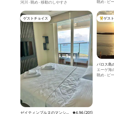
眺め
·
ビ
河川
·
眺め
·
移動のしやすさ
ゲストチョイス
ゲス
ゲストチョイス
大好評の
パロス島
ート
エーゲ海
眺め
·
ビ
ゼイティンブルヌのマンショ
レビュー201件、5つ星
4.96 (201)