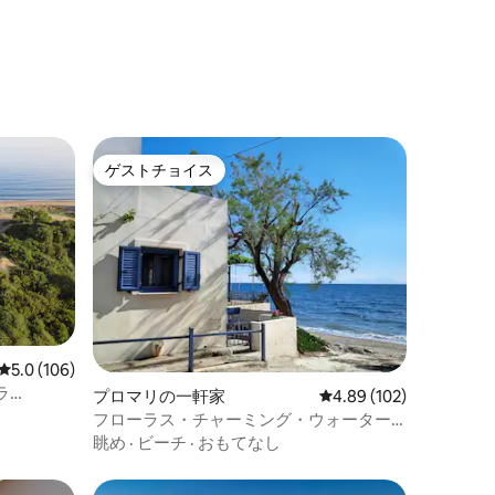
ゲストチョイス
ゲストチョイス
レビュー106件、5つ星中5.0つ星の平均評価
5.0 (106)
ラ
プロマリの一軒家
レビュー102件、5つ星
4.89 (102)
フローラス・チャーミング・ウォーター
フロント・ヴィラ
眺め
·
ビーチ
·
おもてなし