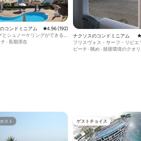
Bayのコンドミニアム
レビュー192件、5つ星中4.96つ星の平均評価
4.96 (192)
グとシュノーケリングができる
中4.83つ星の平均評価
ナクソスのコンドミニアム
る海の眺望アパート
ーチ
·
長期滞在
フリスヴォス・サーフ・リビエ
ビーチ
·
眺め
·
就寝環境のクオリ
ホスト
ゲストチョイス
ホスト
ゲストチョイス