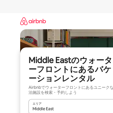
コ
ン
テ
ン
ツ
に
ス
キ
ッ
プ
Middle Eastのウォータ
ーフロントにあるバケ
ーションレンタル
Airbnbでウォーターフロントにあるユニーク
泊施設を検索・予約しよう
エリア
検索結果が表示されたら、上下の矢印キーを使っ