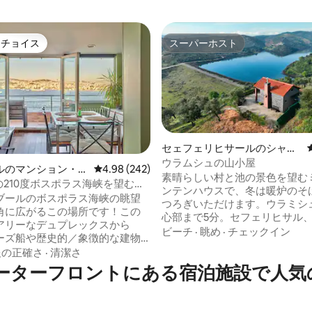
トチョイス
スーパーホスト
ゲストチョイスです。
スーパーホスト
セェフェリヒサールのシャレ
ー
ウラムシュの山小屋
ルのマンション・ア
レビュー242件、5つ星中4.98つ星の平均評価
4.98 (242)
中5.0つ星の平均評価
素晴らしい村と池の景色を望む
girの210度ボスポラス海峡を望むデ
ンテンハウスで、冬は暖炉のそ
な2階建てのお部屋
ブールのボスポラス海峡の眺望
つろぎいただけます。ウラミシ
角に広がるこの場所です！この
心部まで5分。セフェリヒサル
アリーなデュプレックスから
ク、アカルカなどの海岸線、ビ
ビーチ
·
眺め
·
チェックイン
ーズ船や歴史的／象徴的な建物
ブ（サヒルビーチ、マリビーチ
一望できます。ベストビュー賞
報の正確さ
·
清潔さ
ムビーチなど）から20分で行け
賞。 ガラタポート、オールドタウ
tのウォーターフロントにある宿泊施設で
しいロケーションにある山小屋
のレストランまで徒歩圏内。騒
の石窯で焼いた有名なカラクル
れていて、中心部から離れてお
タ・パンとアルモラチーズを味
エリートエリアにあります。 路
の市場を訪れることができます