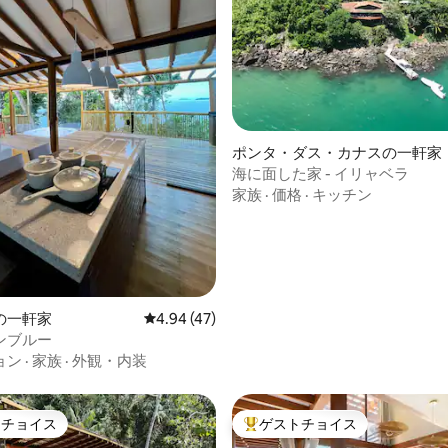
つ星中5つ星の平均評価
ポンタ・ダス・カナスの一軒家
海に面した家 - イリャベラ
家族
·
価格
·
キッチン
の一軒家
レビュー47件、5つ星中4.94つ星の平均評価
4.94 (47)
ンブルー
ョン
·
家族
·
外観・内装
トチョイス
ゲストチョイス
ゲストチョイスです。
大好評のゲストチョイスです。