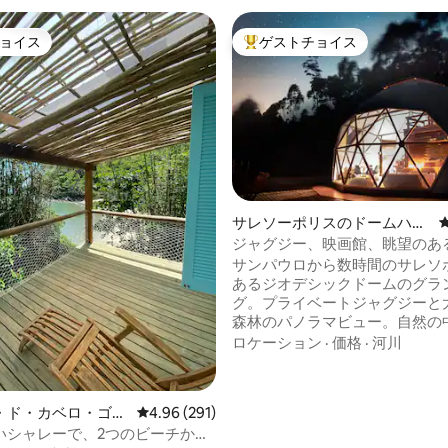
ョイス
ゲストチョイス
ョイス
大好評のゲストチョイスです。
サレソーポリスのドームハウ
ス
ジャグジー、映画館、眺望のあ
中4.99つ星の平均評価
チックなドームグランピング
サンパウロから数時間のサレソ
あるジオデシックドームのグラ
グ。プライベートジャグジーと
森林のパノラマビュー。自然の
ンチックな体験を求めるカップ
ロケーション
·
価格
·
河川
です。 ✔ クロモセラピー付きプライベー
トジャグジー ✔映画鑑賞のため
ェクター付き150インチ映画スク
・ド・カベロ・ゴル
レビュー291件、5つ星中4.96つ星の平均評価
4.96 (291)
完全な静けさとプライバシー ✔
レー
いシャレーで、2つのビーチから1
で提供される食事のオプション 日常生活