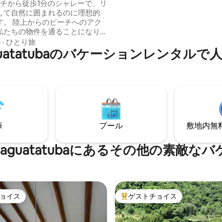
ーチから徒歩1分のシャレーで、リ
から離れて特別な思い出を作る
して自然に囲まれるのに理想的
えられたものばかりです！
ーチへのアク
私たちの物件を通ることになり
格
·
ひとり旅
f Caraguatatubaのバケーションレン
ートな空間をお探しの方に最適
究所があります。 宿泊施設とビ
アクセスは、宿泊客と研究所の
のみに制限されています。 イリ
近隣のビーチの美しい景色を望
00平方メートルの敷地
i
プール
敷地内無料駐
of Caraguatatubaにあるその他の
ョイス
ゲストチョイス
ョイス
大好評のゲストチョイスです。