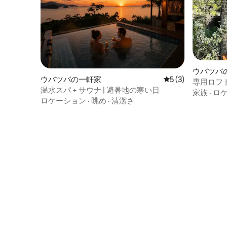
ウバツバ
ウバツバの一軒家
レビュー3件、5
5 (3)
専用ロフト
温水スパ + サウナ | 避暑地の寒い日
ー
家族
·
ロ
ロケーション
·
眺め
·
清潔さ