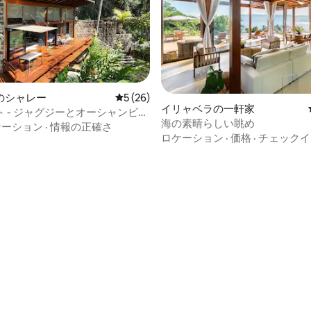
のシャレー
レビュー26件、5つ星中5つ星の平均評価
5 (26)
つ星中5つ星の平均評価
イリャベラの一軒家
 - ジャグジーとオーシャンビュ
海の素晴らしい眺め
ケーション
·
情報の正確さ
ロケーション
·
価格
·
チェックイ