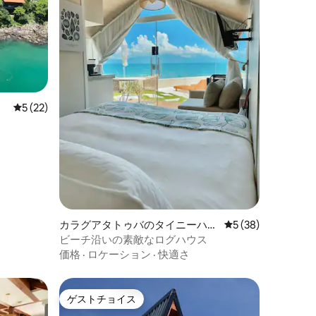
レビュー22件、5つ星中5つ星の平均評価
5 (22)
カラグアタトゥバのタイニーハウ
レビュー38件、5
5 (38)
ス
ビーチ沿いの素敵なログハウス
価格
·
ロケーション
·
快適さ
ゲストチョイス
ゲストチョイス