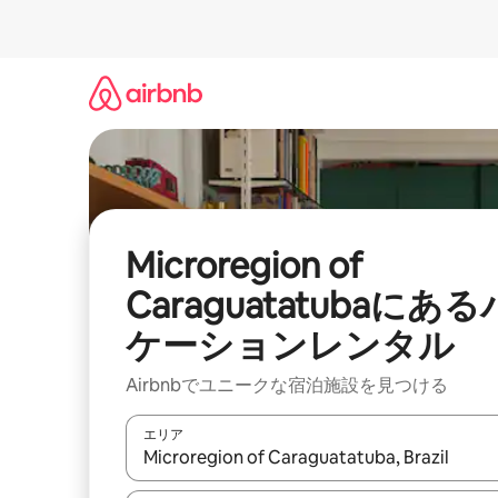
コ
ン
テ
ン
ツ
に
ス
キ
ッ
プ
Microregion of
Caraguatatubaにある
ケーションレンタル
Airbnbでユニークな宿泊施設を見つける
エリア
検索結果が表示されたら、上下の矢印キーを使っ