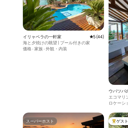
イリャベラの一軒家
レビュー44件、5
5 (44)
海と夕焼けの眺望 | プール付きの家
価格
·
家族
·
外観・内装
ウバツバ
エコマリ
ロケーシ
スーパーホスト
ゲス
スーパーホスト
大好評の