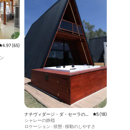
レビュー65件、5つ星中4.97つ星の平均評価
4.97 (65)
ン
ナチヴィダージ・ダ・セーラのシ
レビュー18件、5
5 (18)
ャレー
シャレーの静穏
ロケーション
·
状態
·
移動のしやすさ