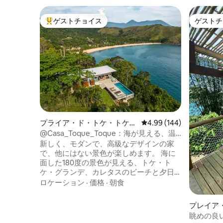
ゲストチョイス
ゲストチ
大好評のゲストチョイスです。
ゲストチ
プライア・ド・トケ・トケ・
レビュー144件、5つ星
4.99 (144)
グランジの一軒家
@Casa_Toque_Toque：海が見える、温
水インフィニティプール。
新しく、モダンで、高級なデザインの家
で、他にはない景色が楽しめます。 海に
面した180度の景色が見える、トケ・ト
ケ・グランデ、カレタスのビーチと夕日
を眺めることができる、温水のインフィ
ロケーション
·
価格
·
朝食
ニティプール。 10月から3月の間、太陽は
海に沈みます。 大西洋岸森林に囲まれて
プレイア
おり、高速道路からのアクセスも簡単
ドのシャ
眺めの良
で、完全なプライバシーを提供します。