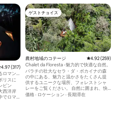
ウバツバ
ゲストチョイス
ゲスト
ゲストチョイス
ゲスト
Jaguatiri
Ressaca
ジャングル
にあるこ
インを好
との深い
のです。 70万平方メートルを超える豊か
ロケーシ
な大西洋
がる繭と
農村地域のコテージ
レビュー259件、5つ星
4.92 (259)
リラック
Chalet da Floresta -魅力的で快適な自然。
レビュー317件、5つ星中4.97つ星の平均評価
4.97 (317)
ために設計され
パラチの壮大なセラ・ダ・ボカイナの森
るロマン
ーピング
の中にある、魅力と温かさをたくさん提
ポリスに
ものもあ
供するユニークな場所、フォレストシャ
ンピン
す。
レーをご覧ください。 自然に囲まれ、快
大西洋岸
適でプライバシーが確保された、忘れら
価格
·
ロケーション
·
長期滞在
中でロマ
れない体験をするために、細部にまで気
ルに最適
を配ったロマンチックな場所です。 森の
素晴らしい眺望 プライバシー + 光ファイ
のプロジ
バーとWi-Fiによる500 Mbpsの高速インタ
リーン ✔
ーネット + 冷暖房 +敷地内の滝 +フルキッ
宿泊施設
チン そして...とても平和です！