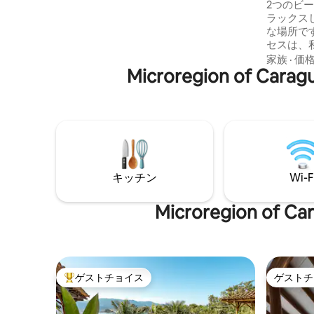
分です。
2つのビ
リモートモニタリングによる完全なセキ
ラックス
ュリティ。 ユニークで静かで、スタイリ
な場所です。 陸上からのビ
ッシュで快適な場所。 6回の無利子分割払
セスは、
い
ます。 特に夏の混雑したビーチで静かで
家族
·
価
Microregion o
プライベ
です。 保護地域に位置し、そこにはUSP
の海洋研
ーチへの
スタッフ
ャベラと
む10,0
キッチン
Wi-F
Microregion 
ゲストチョイス
ゲストチ
大好評のゲストチョイスです。
ゲストチ