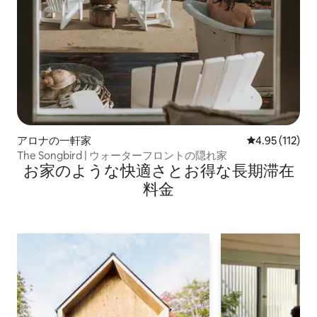
アロナの一軒家
レビュー112
4.95 (112)
The Songbird | ウォーターフロントの隠れ家
お家のような快⁠適⁠さ⁠とお⁠得⁠な長⁠期⁠滞⁠在
料⁠金