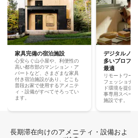
家具完備の宿⁠泊⁠施⁠設
デジタルノマド
多⁠いプ⁠ロ⁠フ⁠ェ⁠
心安らぐ山小屋や、利便性の
高い都市部のマンション・ア
最⁠適
パートなど、さまざまな家具
リモートワーク
付き宿泊施設があり、どこも
フェッショナル
普段お家で使用するアメニテ
ド環境を提供する
ィ・設備がすべてそろってい
事専用スペース
ます。
施設です。
長期滞在向け⁠のア⁠メ⁠ニ⁠テ⁠ィ⁠・設⁠備⁠およ