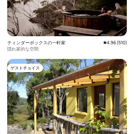
ティンダーボックスの一軒家
レビュー510件
4.96 (510)
隠れ家的な空間
ゲストチョイス
ゲストチョイス