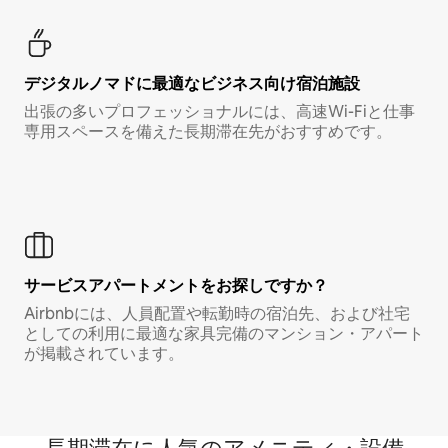
デジタルノマド⁠に最⁠適⁠なビ⁠ジ⁠ネ⁠ス⁠向⁠け宿⁠泊⁠施⁠設
出張の多いプロフェッショナルには、高速Wi-Fiと仕事
専用スペースを備えた長期滞在先がおすすめです。
サービスアパートメントをお探しですか？
Airbnbには、人員配置や転勤時の宿泊先、および社宅
としての利用に最適な家具完備のマンション・アパート
が掲載されています。