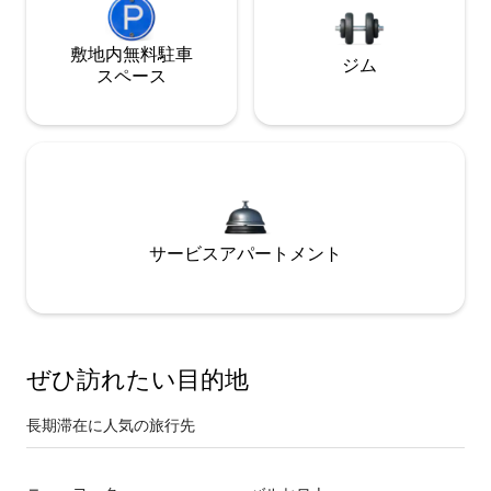
敷地内無料駐⁠車
ジム
ス⁠ペ⁠ー⁠ス
サービスアパートメント
ぜひ訪⁠れ⁠た⁠い目⁠的⁠地
長期滞在に人気の旅行先