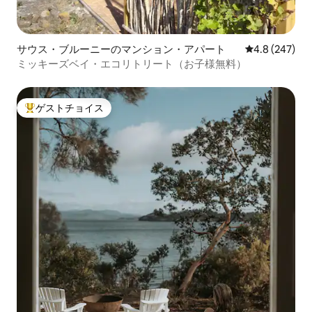
サウス・ブルーニーのマンション・アパート
レビュー247
4.8 (247)
ミッキーズベイ・エコリトリート（お子様無料）
ゲストチョイス
大好評のゲストチョイスです。