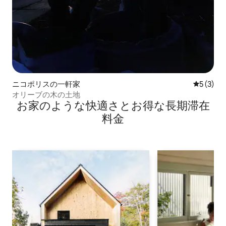
ニコポリスの一軒家
レビュー
5 (3)
オリーブの木の土地
お家のような快⁠適⁠さ⁠とお⁠得⁠な長⁠期⁠滞⁠在
料⁠金