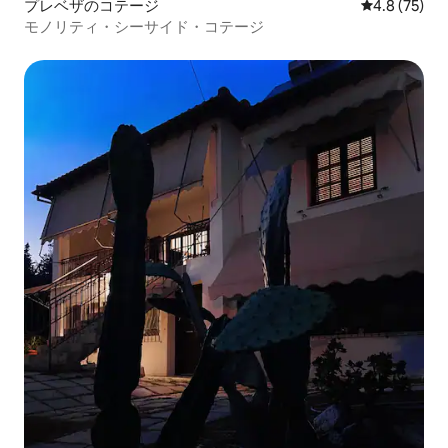
プレベザのコテージ
レビュー75
4.8 (75)
モノリティ・シーサイド・コテージ