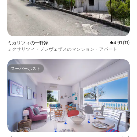
ミカリツィの一軒家
レビュー11件
4.91 (11)
ミクサリツィ・プレヴェザスのマンション・アパート
スーパーホスト
スーパーホスト