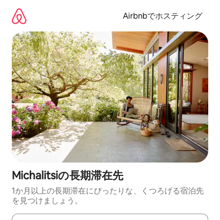
コ
ン
Airbnbでホスティング
テ
ン
ツ
に
ス
キ
ッ
プ
Michalitsiの長期滞在先
1か月以上の長期滞在にぴったりな、くつろげる宿泊先
を見つけましょう。