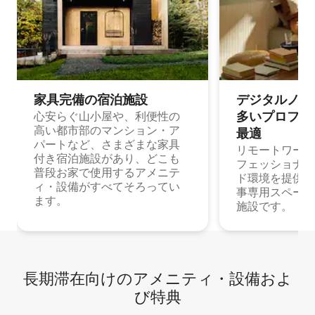
家具完備の宿⁠泊⁠施⁠設
デジタルノマド
多⁠いプ⁠ロ⁠フ⁠ェ⁠
心安らぐ山小屋や、利便性の
高い都市部のマンション・ア
最⁠適
パートなど、さまざまな家具
リモートワーク
付き宿泊施設があり、どこも
フェッショナル
普段お家で使用するアメニテ
ド環境を提供する
ィ・設備がすべてそろってい
事専用スペース
ます。
施設です。
長期滞在向け⁠のア⁠メ⁠ニ⁠テ⁠ィ⁠・設⁠備⁠およ
び特⁠典