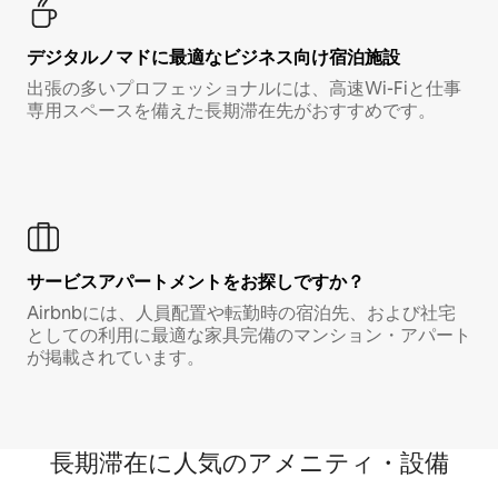
デジタルノマド⁠に最⁠適⁠なビ⁠ジ⁠ネ⁠ス⁠向⁠け宿⁠泊⁠施⁠設
出張の多いプロフェッショナルには、高速Wi-Fiと仕事
専用スペースを備えた長期滞在先がおすすめです。
サービスアパートメントをお探しですか？
Airbnbには、人員配置や転勤時の宿泊先、および社宅
としての利用に最適な家具完備のマンション・アパート
が掲載されています。
長期滞在に人気のアメニティ・設備