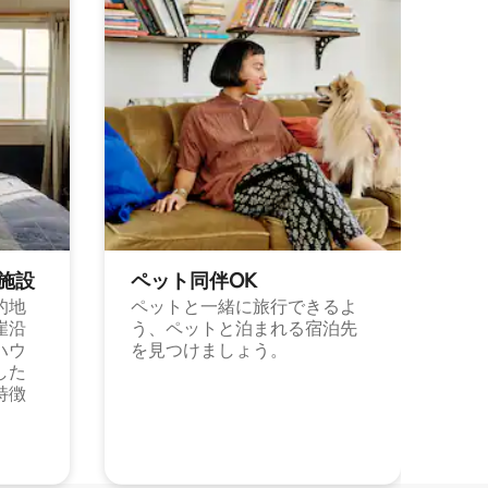
施⁠設
ペット同⁠伴OK
的地
ペットと一緒に旅行できるよ
崖沿
う、ペットと泊まれる宿泊先
ハウ
を見つけましょう。
した
特徴