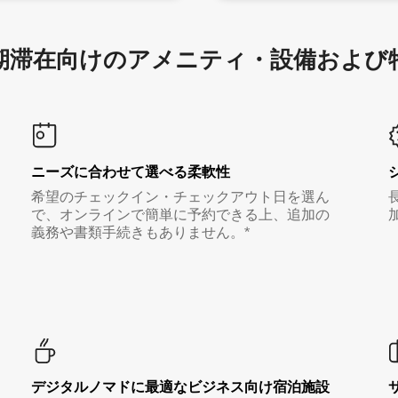
滞在向け⁠のア⁠メ⁠ニ⁠テ⁠ィ⁠・設⁠備⁠および
ニーズに合わせて選べる柔軟性
希望のチェックイン・チェックアウト日を選ん
で、オンラインで簡単に予約できる上、追加の
義務や書類手続きもありません。*
デジタルノマド⁠に最⁠適⁠なビ⁠ジ⁠ネ⁠ス⁠向⁠け宿⁠泊⁠施⁠設