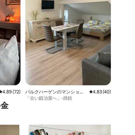
レビュー72件、5つ星中4.89つ星の平均評価
4.89 (72)
バルクハーゲンのマンショ
レビュー40件、5つ星
4.83 (40)
ン・アパート
「古い鍛冶屋へ」-蹄鉄
⁠金