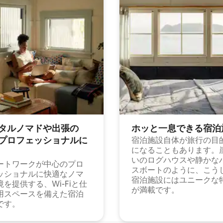
タルノマドや出⁠張⁠の
ホッと一⁠息⁠で⁠き⁠る宿⁠泊
⁠ロ⁠フ⁠ェ⁠ッ⁠シ⁠ョ⁠ナ⁠ル⁠に
宿泊施設自体が旅行の目
になることもあります。
いのログハウスや静かな
ートワークが中心のプロ
スボートのように、こう
ッショナルに快適なノマ
宿泊施設にはユニークな
境を提供する、Wi-Fiと仕
が満載です。
用スペースを備えた宿泊
です。