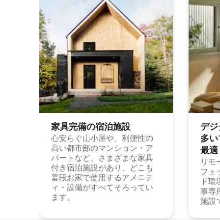
家具完備の宿⁠泊⁠施⁠設
デジ
多⁠いプ
心安らぐ山小屋や、利便性の
高い都市部のマンション・ア
最⁠適
パートなど、さまざまな家具
リモ
付き宿泊施設があり、どこも
フェ
普段お家で使用するアメニテ
ド環
ィ・設備がすべてそろってい
事専
ます。
施設