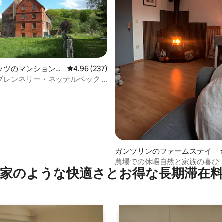
ッツのマンション・
レビュー237件、5つ星中4.96つ星の平均評価
4.96 (237)
ブレンネリー・ネッテルベック -
ワ
中4.9つ星の平均評価
ガンツリンのファームステイ
農場での休暇自然と家族の喜び
家のような快⁠適⁠さ⁠とお⁠得⁠な長⁠期⁠滞⁠在料