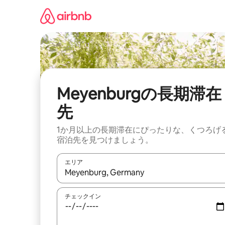
コ
ン
テ
ン
ツ
に
ス
キ
ッ
Meyenburgの長期滞在
プ
先
1か月以上の長期滞在にぴったりな、くつろげ
宿泊先を見つけましょう。
エリア
検索結果が表示されたら、上下の矢印キーを使っ
チェックイン