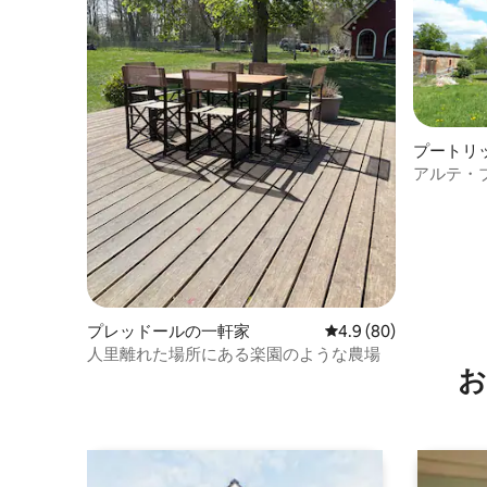
プートリ
アパート
アルテ・
下のフェ
プレッドールの一軒家
レビュー80件、5つ星
4.9 (80)
人里離れた場所にある楽園のような農場
お