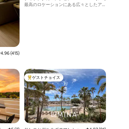
パート
最高のロケーションにある広々としたア
パート|ジム+ゲームラウンジ
レビュー415件、5つ星中4.96つ星の平均評価
4.96 (415)
ゲストチョイス
大好評のゲストチョイスです。