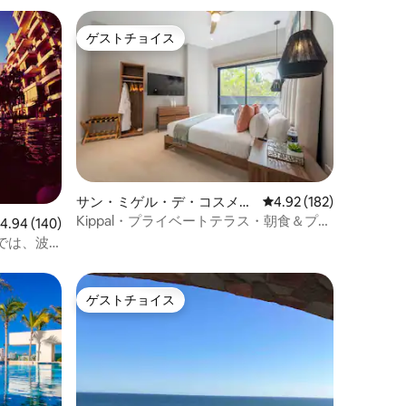
ゲストチョイス
ゲストチョイス
サン・ミゲル・デ・コスメル
レビュー182件、5つ星
4.92 (182)
のコンドミニアム
Kippal・プライベートテラス・朝食＆プー
レビュー140件、5つ星中4.94つ星の平均評価
4.94 (140)
ルバー
では、波
ゲストチョイス
ゲストチョイス