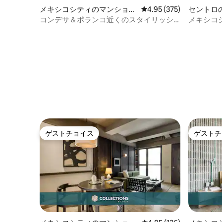
に安い）と自転車レンタルをすぐに利用
メキシコシティのマンショ
レビュー375件、5つ星
4.95 (375)
セントロ
できます。 ロフトの前には駐車できま
ン・アパート
パート
コンデサ＆ポランコ近くのスタイリッシ
メキシコ
す。 空港送迎サービス-ロフト、自転車レ
ュで広々としたアパート
なたの場
ンタル、レンタカー、ホームシェフ、マ
ッサージを提供しています。 小型ペット
OK、ゲストの責任を負います
ゲストチョイス
ゲストチ
ゲストチョイス
ゲストチ