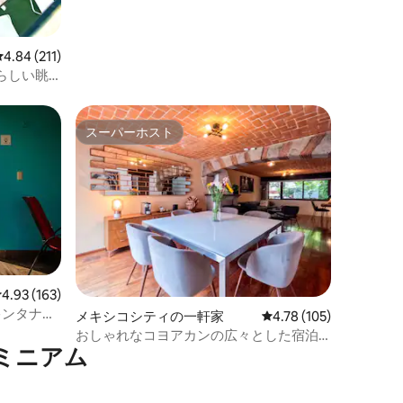
レビュー211件、5つ星中4.84つ星の平均評価
4.84 (211)
らしい眺
スーパーホスト
スーパーホスト
レビュー163件、5つ星中4.93つ星の平均評価
4.93 (163)
。キンタナロ
メキシコシティの一軒家
レビュー105件、5つ星
4.78 (105)
おしゃれなコヨアカンの広々とした宿泊
ミニアム
先