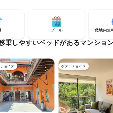
の整ったキッチン、複数のデッ
vacation—comfort, style, and l
の屋外シャワー、穏やかな谷の景
await.
です。穏やかさと便利さが完璧
た場所をお楽しみください。サ
ビーチ、サーフィン、レストラ
ェ、ブティックショップ、活気
i
プール
敷地内無料駐
トライフまで徒歩わずか15分／ゴ
トで5分です。リラックスして、
、サユリタの魔法を体験しまし
移乗しやすいベッドがあるマンショ
トチョイス
ゲストチョイス
ゲストチョイスです。
ゲストチョイス