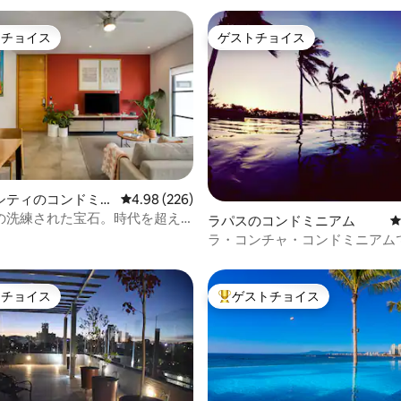
トチョイス
ゲストチョイス
ゲストチョイスです。
ゲストチョイス
中4.81つ星の平均評価
シティのコンドミニ
レビュー226件、5つ星中4.98つ星の平均評価
4.98 (226)
の洗練された宝石。時代を超え
ラパスのコンドミニアム
ンス、メキシコスタイル
ラ・コンチャ・コンドミニアム
の音が聞こえます。
トチョイス
ゲストチョイス
ゲストチョイスです。
大好評のゲストチョイスです。