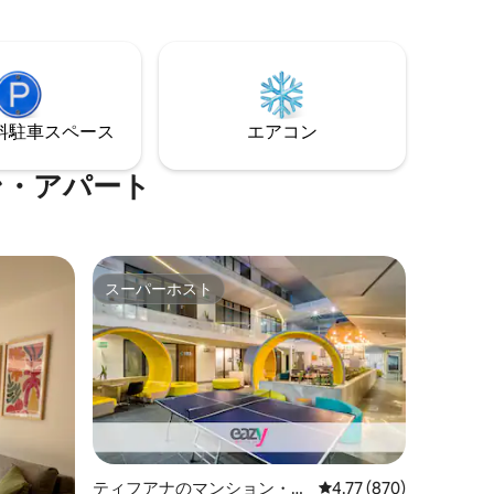
完璧な雰囲気をお楽しみください。 賑や
ocation
かな街の上空にある穏やかな隠れ家、屋
上テラスでくつろぎ、交流を楽しみまし
ょう。 敷地内のランドリールームで毎日
の面倒な作業を簡素化し、ビジネスセン
ターで常に接続しましょう。 ポランコの
⁠車ス⁠ペ⁠ー⁠ス
エアコン
都会の楽園、ホメロ1410で豪華なひとと
きをお過ごしください。
ン・アパート
スーパーホスト
スーパーホスト
ティフアナのマンション・ア
レビュー870件、5つ星
4.77 (870)