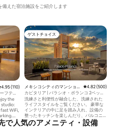
を備えた宿泊施設をご紹介します
メキシコ
ゲストチョイス
ゲス
ゲストチョイス
大好評
ン・アパ
ラグジュア
専用テラ
メキシコ
あるロー
バ通りの
ェ、ギャ
に囲まれ
アパート
コニー、
家具、設
メキシコシティのマンショ
レビュー500件、5つ星
4.82 (500)
レビュー110件、5つ星中4.95つ星の平均評価
4.95 (110)
タイリッ
ン・アパート
カピタリア | パラシオ・ポランコ 2ベッド
セーフティ
光、広々
ルーム プライム、ジム + Wi-Fi
洗練さと利便性が融合した、洗練された
ラックス
ライフスタイルをご覧ください。 豪華な
 studio:
す。 BlackHauzz by Espacio Hauzzへよう
インテリアの中に足を踏み入れ、設備の
fast WiFi,
こそ。
整ったキッチンを楽しんだり、バルコニ
arking.
先で人気のアメニティ・設備
ーでリラックスしたりしましょう。 個別
op
のエアコンで快適に過ごし、四季折々の
or