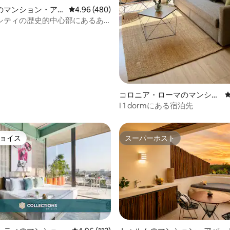
中4.95つ星の平均評価
のマンション・ア
レビュー480件、5つ星中4.96つ星の平均評価
4.96 (480)
シティの歴史的中心部にあるあ
所
コロニア・ローマのマンショ
ン・アパート
I 1 dormにある宿泊先
ョイス
スーパーホスト
ョイス
スーパーホスト