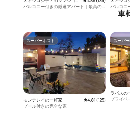
メキシコシティのマンショ
レビュー136件、5つ星
4.85 (136)
メキシコ
ン・アパート
ン・アパ
バルコニー付きの厳選アパート｜最高の
バルコニ
車
立地＋屋上テラス
ト｜屋上
スーパーホスト
スーパー
スーパーホスト
スーパー
ラパスの
プライベ
モンテレイの一軒家
レビュー125件、5つ星
4.81 (125)
圏内、2
プール付きの完全な家
ル