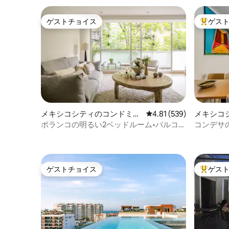
ゲストチョイス
ゲス
ゲストチョイス
大好評の
メキシコシティのコンドミニ
レビュー539件、5つ星
4.81 (539)
メキシコ
アム
アム
ポランコの明るい2ベッドルーム•バルコニ
コンデサ
ー•駐車場•Wi-Fi
たエレガ
ゲストチョイス
ゲス
ゲストチョイス
大好評の