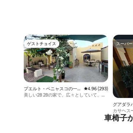
ゲストチョイス
スーパー
ゲストチョイス
スーパー
プエルト・ペニャスコの一軒
レビュー293件、5つ星中
4.96 (293)
家
美しい2B 2Bの家で、広々としていて、と
てもお得です！
グアダラ
カサヘス
車椅子
位置する