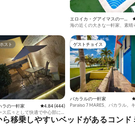
エロイカ・グアイマスの一軒
家
海の近くの大きな一軒家、素晴
め、専用プール、AA
ホスト
ゲストチョイス
ホスト
ゲストチョイス
4.96つ星の平均評価
バカラルの一軒家
Paraiso 7 MARES、バカラル
ハラの一軒家
レビュー444件、5つ星中4.84つ星の平均評価
4.84 (444)
ー
ース広々として快適で中心部に
から移乗しやすいベッドがあるコンド
ヘスス・イン！