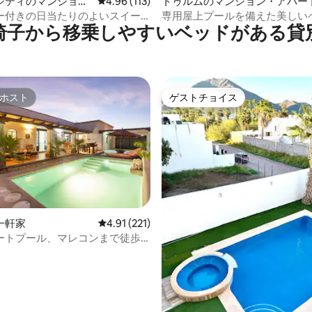
中4.85つ星の平均評価
シティのマンショ
レビュー113件、5つ星中4.96つ星の平均評価
4.96 (113)
トゥルムのマンション・アパー
ート
ー付きの日当たりのよいスイー
専用屋上プールを備えた美しい
椅子から移乗しやすいベッドがある貸
テラス、ジム、ラウンジ
ウス
ホスト
ゲストチョイス
ホスト
ゲストチョイス
一軒家
レビュー221件、5つ星中4.91つ星の平均評価
4.91 (221)
ートプール、マレコンまで徒歩
中4.81つ星の平均評価
ベッドルームのアシエンダスタイ