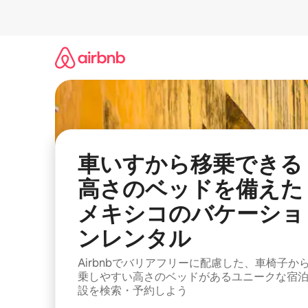
コ
ン
テ
ン
ツ
に
ス
キ
ッ
プ
車いすから移乗できる
高さのベッドを備えた
メキシコのバケーショ
ンレンタル
Airbnbでバリアフリーに配慮した、車椅子か
乗しやすい高さのベッドがあるユニークな宿
設を検索・予約しよう