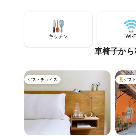
クな空間です。 バルコニーのジャグジー
ル、設備
は美味しくてとてもプライベートなディ
キ、2つ
テールです。 各チェックイン前に、ヴィ
色が特徴
ラは完全に消毒され、新型コロナウイル
に融合し
スを含む微生物の衛生と破壊が確保され
ユリタの
ています。 各エリアの機能性、インテリ
ン、カフ
キッチン
Wi-F
ア、色彩、家具、デザイナーのアクセサ
あるナイ
リーによって定義される広いロフト。 カ
ルフカー
リブ海スタイルで手作りされた非常に高
探索して
車椅子から
い天井、大きな窓、そして同時に絶対的
ょう！
なプライバシーがあります。 すべてのエ
リアはゲスト専用です チェックイン、24
時間体制のセキュリティと対応のための
パーソナライズされたサービスを提供し
ゲストチョイス
ゲス
ゲストチョイス
大好評の
ています。 トゥルムの中心部にあり、メ
キシコの町の本物の味に囲まれていま
す。 周辺はとても静かでアクセスしやす
いです。 数歩先には小さなレストランが
あり、薬局やコンビニもあります。 セキ
ュリティと24時間のサポートがありま
す。 200メートルに加え、トゥルムの中心
部にあるおしゃれな通りには、さまざま
なレストラン、バー、ショップ、あらゆ
るサービスがあります。 タクシー（非常