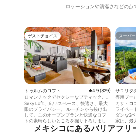
ロケーションや清潔さなどの点
ゲストチョイス
スーパー
ゲストチョイス
スーパー
トゥルムのロフト
レビュー329件、5つ星
4.9 (329)
サユリタ
ロマンチックでセクシーなブティック、
専用プール
プライベートジャグジー
Costa Say
Seky Loft、広いスペース、快適さ、最大
カサ・コ
限のプライバシー。 ルーチンから抜け出
ライベー
して、このオープンプランと快適なロフ
ダンな2ベ
トの素晴らしいところを掘り下ろしまし
家は、最
メキシコにあるバリアフリ
ょう。 外側は居心地の良い家です。内側
す。ユニ
は芸術的な表現と快適さに満ちたユニー
ス、プラ