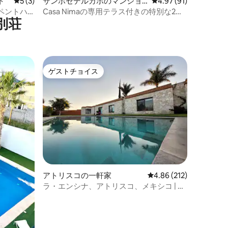
ト
レビュー3件、5つ星中5つ星の平均評価
5 (3)
サンホセデルカボのマンショ
レビュー91件、5つ星
4.97 (91)
ン・アパート
ペントハ
Casa Nimaの専用テラス付きの特別な2寝
別荘
室の宿泊先
ゲストチョイス
ゲストチョイス
アトリスコの一軒家
レビュー212件、5つ星
4.86 (212)
ラ・エンシナ、アトリスコ、メキシコ | ラ
グジュアリーハウス（温水プール付き）