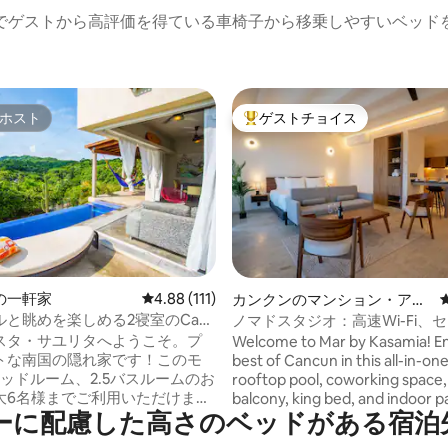
でゲストから高評価を得ている車椅子から移乗しやすいベッド
ホスト
ゲストチョイス
ホスト
大好評のゲストチョイスです。
中4.9つ星の平均評価
の一軒家
レビュー111件、5つ星中4.88つ星の平均評価
4.88 (111)
カンクンのマンション・アパ
ート
と眺めを楽しめる2寝室のCasa
ノマドスタジオ：高速Wi-Fi、
ulita
ボックス、屋上プール
スタ・サユリタへようこそ。プ
Welcome to Mar by Kasamia! Enjoy the
トな南国の隠れ家です！このモ
best of Cancun in this all-in-one
ッドルーム、2.5バスルームのお
rooftop pool, coworking space, 
大6名様までご利用いただけま
balcony, king bed, and indoor p
ーに配慮した高さのベッドがある宿泊
ークな屋内外のリビングスペー
Near restaurants, parks, and t
イベートのディッピングプー
attractions. Whether for work 