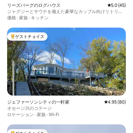
リーズバーグのログハウス
レビュー45
5.0 (45)
ジャグジーとサウナを備えた豪華なカップル向けリトリー
ト
価格
·
家族
·
キッチン
ゲストチョイス
大好評のゲストチョイスです。
ジェファーソンシティの一軒家
レビュー80件
4.95 (80)
オセージ川のコテージ
ロケーション
·
家族
·
Wi-Fi