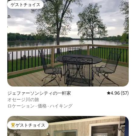
ゲストチョイス
ゲストチョイス
ジェファーソンシティの一軒家
レビュー57件
4.96 (57)
オセージ川の旅
ロケーション
·
価格
·
ハイキング
ゲストチョイス
大好評のゲストチョイスです。