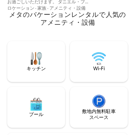
お過ごしいただけます。 ダニエル・ブー
お子様やペットの
ン自然保護区の近くにある高層建築で、
ます。
ロケーション
·
家族
·
アメニティ・設備
静けさ、ハイキング、野生動物を楽しめ
メタのバケーションレンタルで人気の
ます。 天窓の下にあるキングサイズのベ
アメニティ・設備
ッドでリラックスしたり、バスタブに浸
かったり、ジャグジーやファイヤーピッ
トでくつろいだりしてください。 ケイテ
ィ・トレイルからわずか1マイルで、サイ
クリングやリラックスに最適です。 ハー
マンのワイナリー、ショップ、イベント
を探索しましょう。 ハーマンからは、ト
ロリーバス、Uber、Lyftでの移動が可能
キッチン
Wi-Fi
です。大人2名様がご宿泊できます。
敷地内無料駐⁠車
プール
ス⁠ペ⁠ー⁠ス