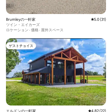
Brumleyの一軒家
レビュー31
5.0 (31)
ツイン・エイカーズ
ロケーション
·
価格
·
屋外スペース
ゲストチョイス
ゲストチョイス
エルドンの一軒家
レビュー22件
4.82 (22)