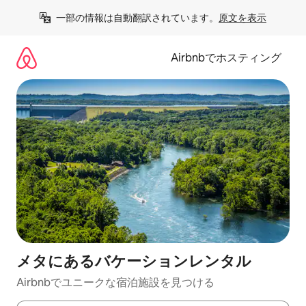
コ
一部の情報は自動翻訳されています。
原文を表示
ン
テ
ン
Airbnbでホスティング
ツ
に
ス
キ
ッ
プ
メタにあるバケーションレンタル
Airbnbでユニークな宿泊施設を見つける