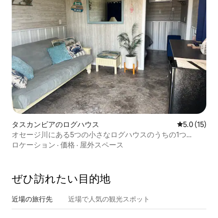
タスカンビアのログハウス
レビュー15
5.0 (15)
オセージ川にある5つの小さなログハウスのうちの1つ
「Sandy」
ロケーション
·
価格
·
屋外スペース
ぜひ訪⁠れ⁠た⁠い目⁠的⁠地
近場の旅行先
近場で人気の観光スポット