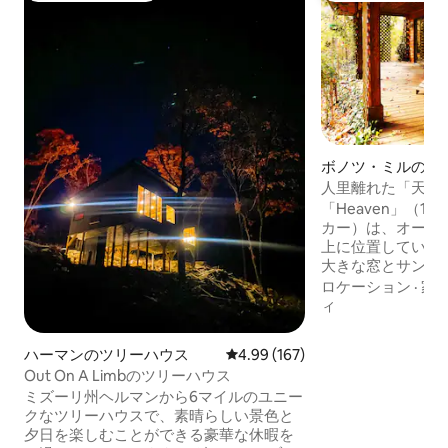
ボノツ・ミルの一
人里離れた「天国
ナ、夕日の景色
「Heaven」（1,
カー）は、オーセ
上に位置していま
大きな窓とサンル
家。2つのポーチ
ロケーション
·
家
えます。夕日を眺
ィ
には、ソーカーバ
す。キャビンは人
ハーマンのツリーハウス
レビュー167件、5つ星中4.99
4.99 (167)
き当たりにありま
Out On A Limbのツリーハウス
能なガレージをご利
ミズーリ州ヘルマンから6マイルのユニー
で：買い物のための
クなツリーハウスで、素晴らしい景色と
ジェフシティまで
夕日を楽しむことができる豪華な休暇を
クセスまで5分。残