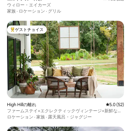
ウィロー・エイカーズ
家族
·
ロケーション
·
グリル
ゲストチョイス
大好評のゲストチョイスです。
High Hillの離れ
レビュー52
5.0 (52)
ファームステイ+エクレクティックヴィンテージ+新鮮な卵
+EV充電
ロケーション
·
家族
·
露天風呂・ジャグジー