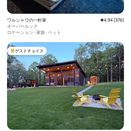
ワルシャワの一軒家
レビュー376件
4.94 (376)
オーバールック
ロケーション
·
家族
·
ペット
ゲストチョイス
大好評のゲストチョイスです。