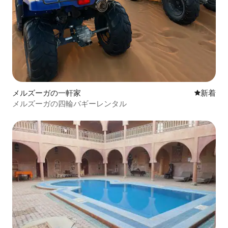
メルズーガの一軒家
新しい宿
新着
メルズーガの四輪バギーレンタル