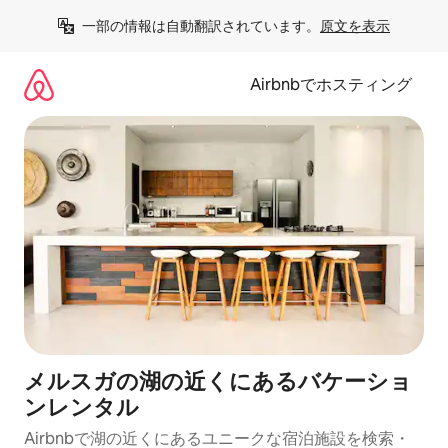
コ
一部の情報は自動翻訳されています。
原文を表示
ン
テ
ン
Airbnbでホスティング
ツ
に
ス
キ
ッ
プ
メルスガの湖の近くにあるバケーショ
ンレンタル
Airbnbで湖の近くにあるユニークな宿泊施設を検索・