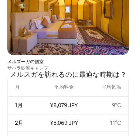
メルズーガの個室
サハラ砂漠キャンプ
メルスガを訪⁠れ⁠るの⁠に最⁠適⁠な時⁠期⁠は⁠？
月
平均料金
平均気温
1月
¥8,079 JPY
9°C
2月
¥5,069 JPY
11°C