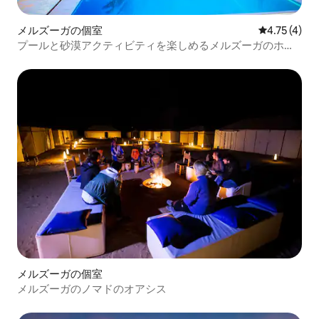
メルズーガの個室
レビュー4件
4.75 (4)
プールと砂漠アクティビティを楽しめるメルズーガのホテ
ル
メルズーガの個室
メルズーガのノマドのオアシス