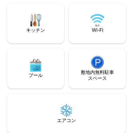
キッチン
Wi-Fi
敷地内無料駐⁠車
プール
ス⁠ペ⁠ー⁠ス
エアコン