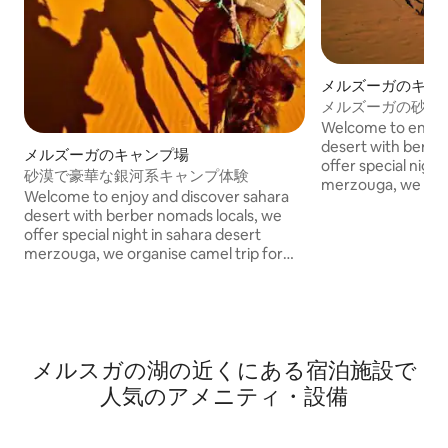
メルズーガのキャ
メルズーガの砂漠
Welcome to enjoy 
desert with berber 
メルズーガのキャンプ場
offer special night
砂漠で豪華な銀河系キャンプ体験
merzouga, we orga
Welcome to enjoy and discover sahara
sunset or sunrise,
desert with berber nomads locals, we
overnight in dese
offer special night in sahara desert
Buggy’s,4x4 day t
merzouga, we organise camel trip for
Airbnb price it’s d
sunset or sunrise,camel trip and
us, Not included eve
overnight in desert camp,Quad ATV &
Activities: -Camel
Buggy’s,4x4 day tours,Sand board,
Quad ATV & Buggy,
Airbnb price it’s deposit to confirm with
Sand Boarding, -Hors Rid
us, Not included everything, Our
Via ig:@sabakutou
メルスガの湖の近くにある宿泊施設で
Activities: -Camel Trips, -Desert Camp, -
Quad ATV & Buggy, -4x4 Day Tours, -
人気のアメニティ・設備
Sand Boarding, -Hors Riding, More Info
Via ig:@sabakutour