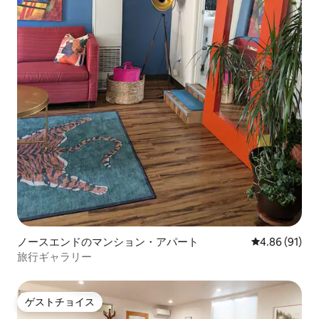
ノースエンドのマンション・アパート
レビュー91件
4.86 (91)
旅行ギャラリー
ゲストチョイス
ゲストチョイス