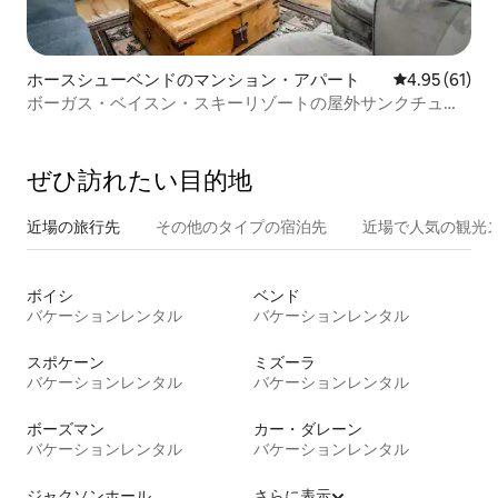
ホースシューベンドのマンション・アパート
レビュー61件
4.95 (61)
ボーガス・ベイスン・スキーリゾートの屋外サンクチュア
リ
ぜひ訪⁠れ⁠た⁠い目⁠的⁠地
近場の旅行先
その他のタ⁠イ⁠プ⁠の宿⁠泊⁠先
近場で人気の観光
ボイシ
ベンド
バケーションレンタル
バケーションレンタル
スポケーン
ミズーラ
バケーションレンタル
バケーションレンタル
ボーズマン
カー・ダレーン
バケーションレンタル
バケーションレンタル
ジャクソンホール
さらに表示