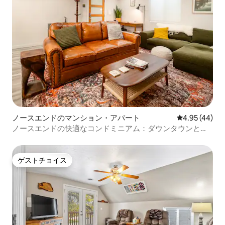
ノースエンドのマンション・アパート
レビュー44件
4.95 (44)
ノースエンドの快適なコンドミニアム：ダウンタウンとハ
イドパークまで歩いて行けます
ゲストチョイス
ゲストチョイス