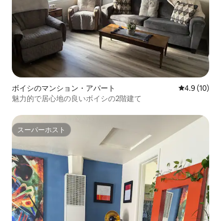
ボイシのマンション・アパート
レビュー10
4.9 (10)
魅力的で居心地の良いボイシの2階建て
スーパーホスト
スーパーホスト