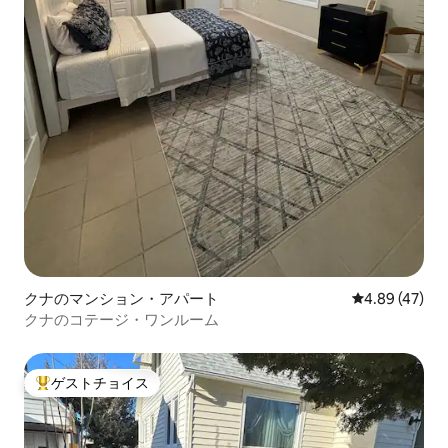
クナのマンション・アパート
レビュー47件
4.89 (47)
クナのコテージ・ワンルーム
ゲストチョイス
大好評のゲストチョイスです。