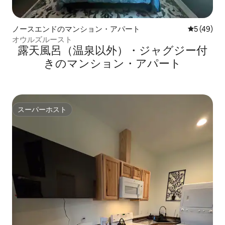
ノースエンドのマンション・アパート
レビュー4
5 (49)
オウルズルースト
露天風呂（温泉以外）・ジャグジー付
きのマンション・アパート
スーパーホスト
スーパーホスト