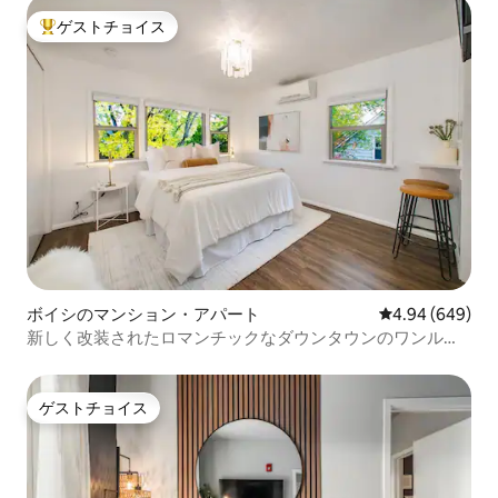
ゲストチョイス
大好評のゲストチョイスです。
ボイシのマンション・アパート
レビュー649件
4.94 (649)
新しく改装されたロマンチックなダウンタウンのワンルー
ム（ジャグジー付き）
ゲストチョイス
ゲストチョイス