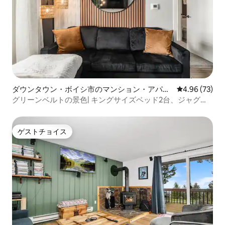
ダウンタウン・ボイシ市のマンション・アパー
レビュー73件
4.96 (73)
ト
グリーンベルトの景色| キングサイズベッド2台、ジャグジ
ー、BSUまで徒歩圏内
ゲストチョイス
ゲストチョイス