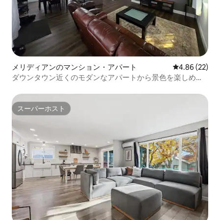
メリディアンのマンション・アパート
レビュー22件
4.86 (22)
ダウンタウン近くのモダンなアパートから景色を楽しめま
す！
スーパーホスト
スーパーホスト