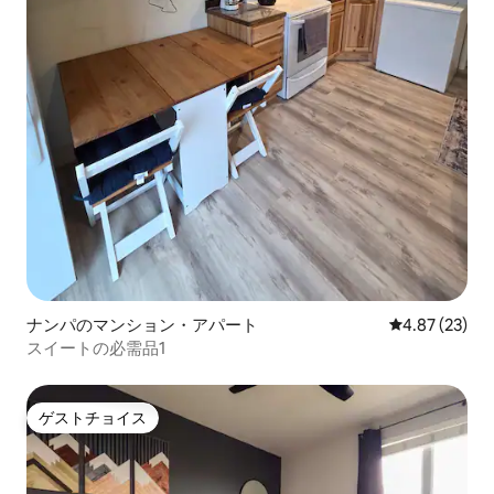
ナンパのマンション・アパート
レビュー23件
4.87 (23)
スイートの必需品1
ゲストチョイス
ゲストチョイス