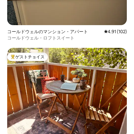
コールドウェルのマンション・アパート
レビュー102件
4.91 (102)
コールドウェル・ロフトスイート
ゲストチョイス
大好評のゲストチョイスです。