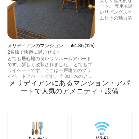
美しく歴史的な家
ート。 専用玄関
いリビングスペー
ム付きの魅力的な
ています。 キッ
お料理を作るのに
しのに必要なもの
す。 お客様の利
メリディアンのマンション・
レビュー125件、5つ星中4.86
4.86 (125)
コーヒーバーと洗
アパート
2名様で快適に過ごせます
ーションをご用意
とても居心地の良いワンルームアパート
ウンボイシとハイ
です。新しく改装されました。 とてもプ
部に位置しており
ライベートです。ここは一戸建てのプラ
ン、トレイルまで
イベートアパートです。 全体に木のアク
ができます。 こ
メリディアンにあるマンション・アパ
セントがあります。バスルームには美し
る多くの魅力をお
いタイルがあり、お湯がたっぷり出ま
ートで人気のアメニティ・設備
す。 超高速インターネットはあります
が、テレビはありません。 キングサイズ
ベッド。アパートは1955年に建てられた
建物にあり、隣には音楽スタジオがあり
ます。 ミュージシャンの方は、追加料金
でスタジオを利用して演奏前に練習した
り、ただくつろいだりすることができま
す。 音楽スタジオは他の人を通じて利用
キッチン
Wi-Fi