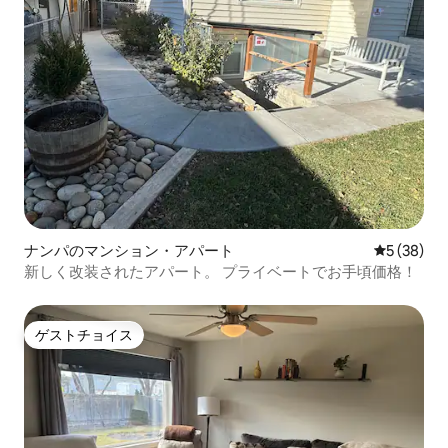
ナンパのマンション・アパート
レビュー3
5 (38)
新しく改装されたアパート。 プライベートでお手頃価格！
ゲストチョイス
ゲストチョイス