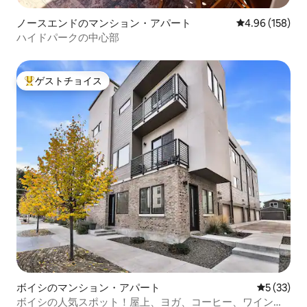
ノースエンドのマンション・アパート
レビュー158件
4.96 (158)
ハイドパークの中心部
ゲストチョイス
大好評のゲストチョイスです。
ボイシのマンション・アパート
レビュー3
5 (33)
ボイシの人気スポット！屋上、ヨガ、コーヒー、ワイン、