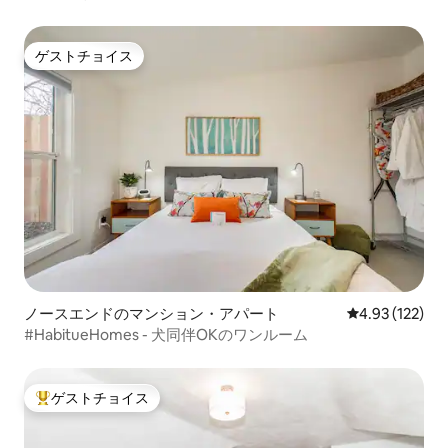
散策
ゲストチョイス
ゲストチョイス
ノースエンドのマンション・アパート
レビュー122件
4.93 (122)
#HabitueHomes - 犬同伴OKのワンルーム
ゲストチョイス
大好評のゲストチョイスです。