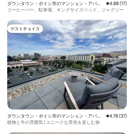
ダウンタウン・ボイシ市のマンション・アパー
レビュー17件
4.88 (17)
ト
コーヒーバー、駐車場、キングサイズベッド、ジャグジー
ゲストチョイス
ゲストチョイス
ダウンタウン・ボイシ市のマンション・アパー
レビュー37件
4.78 (37)
ト
植物と牛の雰囲気 | ユニークな景色を楽しむ旅