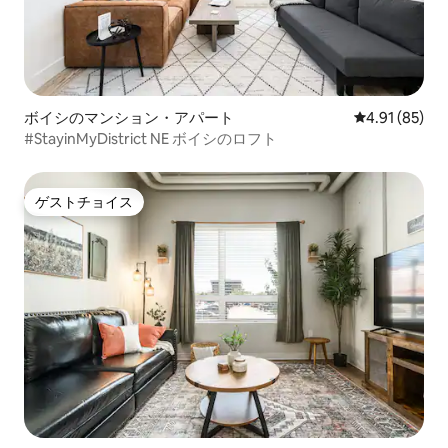
ボイシのマンション・アパート
レビュー85件
4.91 (85)
#StayinMyDistrict NE ボイシのロフト
ゲストチョイス
ゲストチョイス