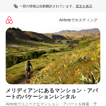
コ
一部の情報は自動翻訳されています。
原文を表示
ン
テ
ン
Airbnbでホスティング
ツ
に
ス
キ
ッ
プ
メリディアンにあるマンション・アパ
ートのバケーションレンタル
Airbnbでユニークなマンション・アパートを検索・予