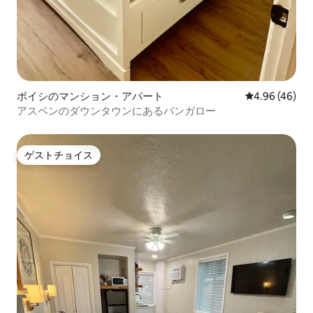
ボイシのマンション・アパート
レビュー46件
4.96 (46)
アスペンのダウンタウンにあるバンガロー
ゲストチョイス
ゲストチョイス