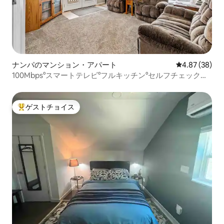
ナンパのマンション・アパート
レビュー38件
4.87 (38)
100Mbps°スマートテレビ°フルキッチン°セルフチェックイ
ン°W/D
ゲストチョイス
大好評のゲストチョイスです。