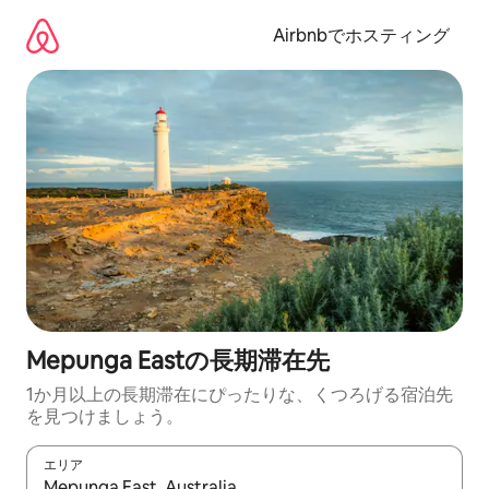
コ
ン
Airbnbでホスティング
テ
ン
ツ
に
ス
キ
ッ
プ
Mepunga Eastの長期滞在先
1か月以上の長期滞在にぴったりな、くつろげる宿泊先
を見つけましょう。
エリア
検索結果が表示されたら、上下の矢印キーを使って移動するか、