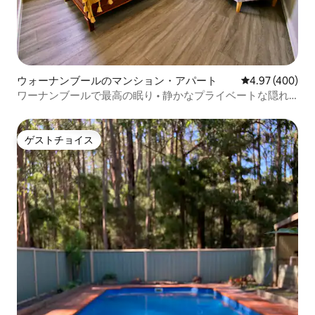
ウォーナンブールのマンション・アパート
レビュー400件
4.97 (400)
ワーナンブールで最高の眠り • 静かなプライベートな隠れ
家
ゲストチョイス
ゲストチョイス