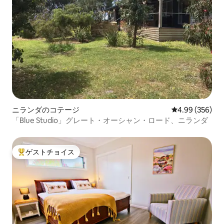
ニランダのコテージ
レビュー356件
4.99 (356)
「Blue Studio」グレート・オーシャン・ロード、ニランダ
ゲストチョイス
大好評のゲストチョイスです。