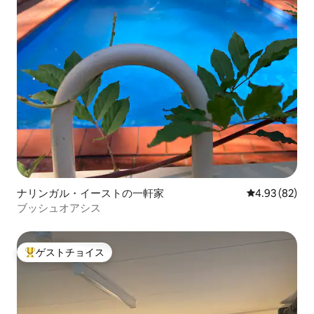
ナリンガル・イーストの一軒家
レビュー82件
4.93 (82)
ブッシュオアシス
ゲストチョイス
大好評のゲストチョイスです。