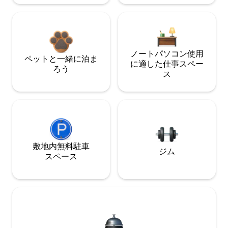
ノートパソコン使用
ペットと一緒に泊ま
に適した仕事スペー
ろう
ス
敷地内無料駐⁠車
ジム
ス⁠ペ⁠ー⁠ス