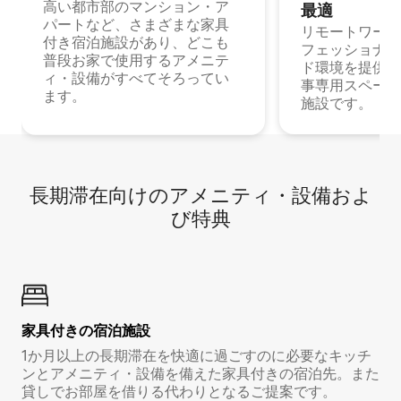
高い都市部のマンション・ア
最⁠適
パートなど、さまざまな家具
リモートワーク
付き宿泊施設があり、どこも
フェッショナル
普段お家で使用するアメニテ
ド環境を提供する
ィ・設備がすべてそろってい
事専用スペース
ます。
施設です。
長期滞在向け⁠のア⁠メ⁠ニ⁠テ⁠ィ⁠・設⁠備⁠およ
び特⁠典
家具付き⁠の宿⁠泊⁠施⁠設
1か月以上の長期滞在を快適に過ごすのに必要なキッチ
ンとアメニティ・設備を備えた家具付きの宿泊先。また
貸しでお部屋を借りる代わりとなるご提案です。