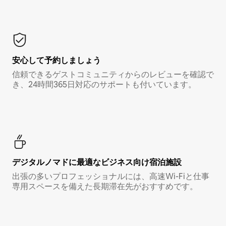
安心して予約しましょう
信頼できるゲストコミュニティからのレビューを確認で
き、24時間365日対応のサポートも付いています。
デジタルノマド⁠に最⁠適⁠なビ⁠ジ⁠ネ⁠ス⁠向⁠け宿⁠泊⁠施⁠設
出張の多いプロフェッショナルには、高速Wi-Fiと仕事
専用スペースを備えた長期滞在先がおすすめです。