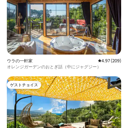
ウラの一軒家
レビュー209件
4.97 (209)
オレンジガーデンのおとぎ話（中にジャグジー）
ゲストチョイス
ゲストチョイス