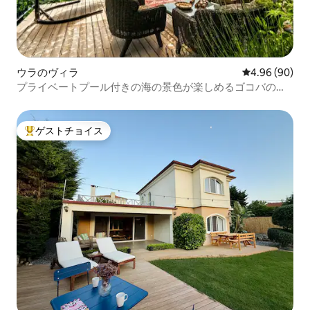
ウラのヴィラ
レビュー90件
4.96 (90)
プライベートプール付きの海の景色が楽しめるゴコバの石
造りヴィラ
ゲストチョイス
大好評のゲストチョイスです。