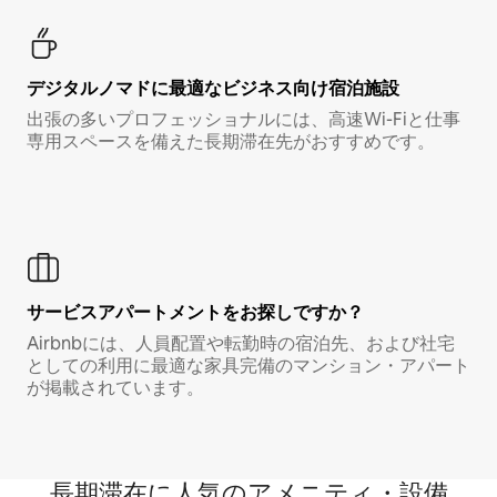
デジタルノマド⁠に最⁠適⁠なビ⁠ジ⁠ネ⁠ス⁠向⁠け宿⁠泊⁠施⁠設
出張の多いプロフェッショナルには、高速Wi-Fiと仕事
専用スペースを備えた長期滞在先がおすすめです。
サービスアパートメントをお探しですか？
Airbnbには、人員配置や転勤時の宿泊先、および社宅
としての利用に最適な家具完備のマンション・アパート
が掲載されています。
長期滞在に人気のアメニティ・設備