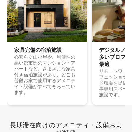
家具完備の宿⁠泊⁠施⁠設
デジタルノマド
多⁠いプ⁠ロ⁠フ⁠ェ⁠
心安らぐ山小屋や、利便性の
高い都市部のマンション・ア
最⁠適
パートなど、さまざまな家具
リモートワーク
付き宿泊施設があり、どこも
フェッショナル
普段お家で使用するアメニテ
ド環境を提供する
ィ・設備がすべてそろってい
事専用スペース
ます。
施設です。
長期滞在向け⁠のア⁠メ⁠ニ⁠テ⁠ィ⁠・設⁠備⁠およ