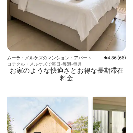
ムーラ・メルケズのマンション・アパート
レビュー66件
4.86 (66)
コテクル・メルケズで毎日-毎週-毎月
お家のような快⁠適⁠さ⁠とお⁠得⁠な長⁠期⁠滞⁠在
料⁠金