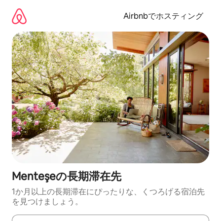
コ
ン
Airbnbでホスティング
テ
ン
ツ
に
ス
キ
ッ
プ
Menteşeの長期滞在先
1か月以上の長期滞在にぴったりな、くつろげる宿泊先
を見つけましょう。