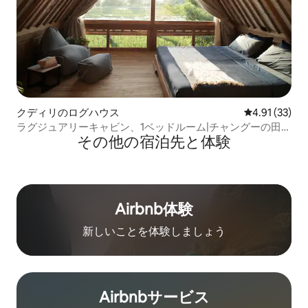
クディリのログハウス
レビュー33件
4.91 (33)
ラグジュアリーキャビン、1ベッドルーム|チャングーの田ん
その他の宿⁠泊⁠先と体⁠験
ぼの近く
Airbnb体験
新しいことを体験しましょう
Airbnb⁠サ⁠ー⁠ビ⁠ス