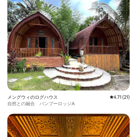
メングウィのログハウス
レビュー21件
4.71 (21)
自然との融合 バンブーロッジA