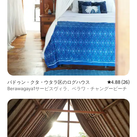
バドゥン・クタ・ウタラ区のログハウス
レビュー26件
4.88 (26)
Berawagaya1サービスヴィラ、ベラワ・チャングービーチ