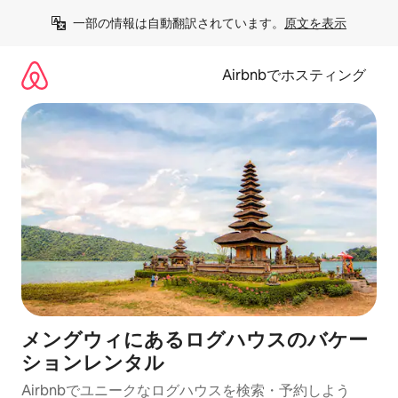
コ
一部の情報は自動翻訳されています。
原文を表示
ン
テ
ン
Airbnbでホスティング
ツ
に
ス
キ
ッ
プ
メングウィにあるログハウスのバケー
ションレンタル
Airbnbでユニークなログハウスを検索・予約しよう