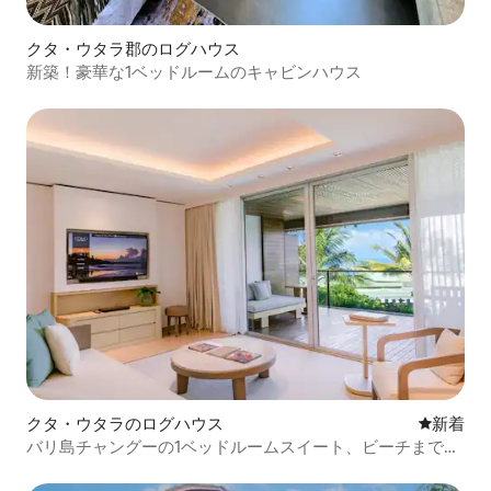
クタ・ウタラ郡のログハウス
新築！豪華な1ベッドルームのキャビンハウス
クタ・ウタラのログハウス
新しい宿
新着
バリ島チャングーの1ベッドルームスイート、ビーチまで徒
歩圏内