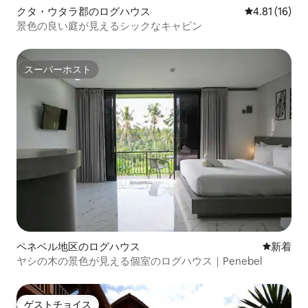
クタ・ウタラ郡のログハウス
レビュー16件
4.81 (16)
景色の良い庭が見えるシックなキャビン
スーパーホスト
スーパーホスト
ペネベル地区のログハウス
新しい宿
新着
ヤシの木の景色が見える個室のログハウス｜Penebel
ゲストチョイス