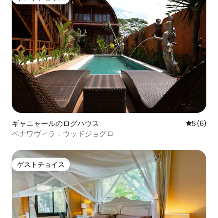
ゲストチョイス
ギャニャールのログハウス
レビュー
5 (6)
ベナワヴィラ：ウッドジョグロ
ゲストチョイス
ゲストチョイス