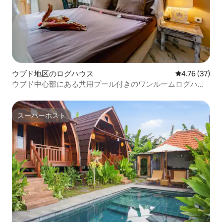
ウブド地区のログハウス
レビュー37件
4.76 (37)
ウブド中心部にある共用プール付きのワンルームログハウ
ス
スーパーホスト
スーパーホスト