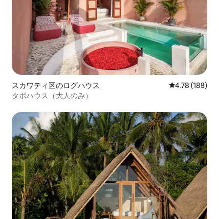
スカワティ区のログハウス
レビュー188件
4.78 (188)
タボハウス（大人のみ）