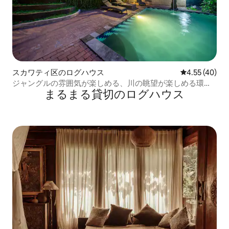
スカワティ区のログハウス
レビュー40件
4.55 (40)
ジャングルの雰囲気が楽しめる、川の眺望が楽しめる環境
まるまる貸切のログハウス
に優しいバンガロー、プール付き