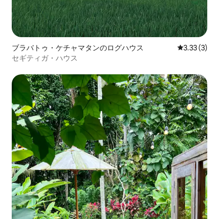
ブラバトゥ・ケチャマタンのログハウス
レビュー3件
3.33 (3)
セギティガ・ハウス