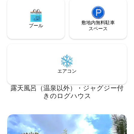
敷地内無料駐⁠車
プール
ス⁠ペ⁠ー⁠ス
エアコン
露天風呂（温泉以外）・ジャグジー付
きのログハウス