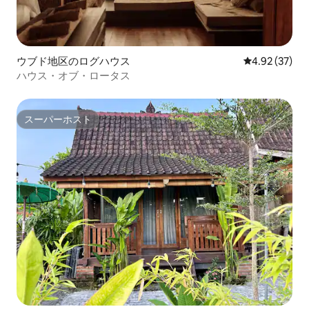
ウブド地区のログハウス
レビュー37件
4.92 (37)
ハウス・オブ・ロータス
スーパーホスト
スーパーホスト