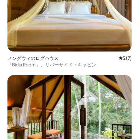
メングウィのログハウス
レビュー
5 (7)
「Bidja Room」、リバーサイド・キャビン