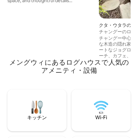
space, and thoughtful details
throughout. Ideal for couples, solo
travelers, and guests seeking a quiet
base in Canggu. Walking distance from
Canggu's trendiest restaurants, cafés,
クタ・ウタラのロ
bars, and wellness spots, yet wrapped in
チャングーのロマ
rice field serenity; this is the Canggu you
隠れ家 - ビーチ
チャングー中心部
didn’t know you needed. The hidden
な木造の隠れ家、
side of cool, made for the mindful and
ートなジョグロでお
the curious.
ーチ、カフェ、ブ
メングウィにあるログハウスで人気の
内。その後は、静
ルに戻ってくつろぎまし
アメニティ・設備
ートルのエアコン
ングサイズベッド
したりするための
みのある木製のデ
ます。 セミオープンのキッチンとバスル
ームを備え、快適
気を兼ね備えています。 ユニ
な環境を求めるカ
キッチン
Wi-Fi
お一人での旅行者