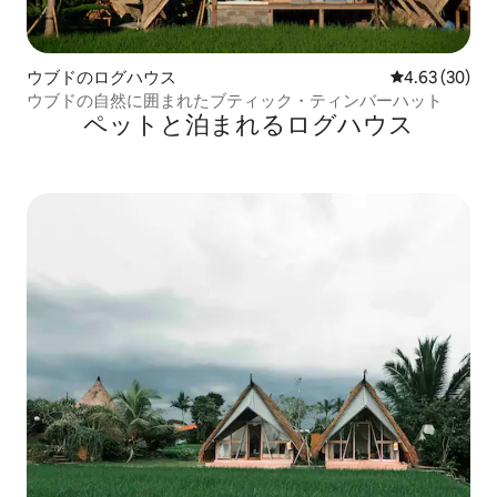
ウブドのログハウス
レビュー30件
4.63 (30)
ウブドの自然に囲まれたブティック・ティンバーハット
ペットと泊まれるログハウス