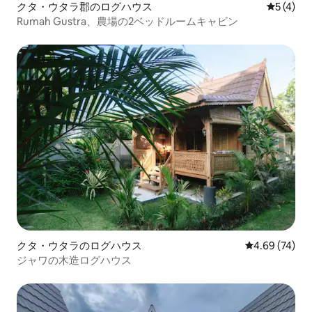
クタ・ウタラ郡のログハウス
レビュー
5 (4)
Rumah Gustra、農場の2ベッドルームキャビン
クタ・ウタラのログハウス
レビュー74件
4.69 (74)
ジャワの木造ログハウス