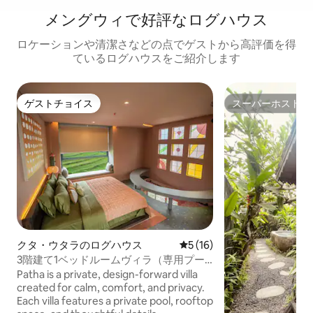
メングウィで好評なログハウス
ロケーションや清潔さなどの点でゲストから高評価を得
ているログハウスをご紹介します
ゲストチョイス
スーパーホスト
ゲストチョイス
スーパーホスト
クタ・ウタラのログハウス
レビュー16件、5つ星中5つ
5 (16)
3階建て1ベッドルームヴィラ（専用プー
ル＆屋上付き）
Patha is a private, design-forward villa
created for calm, comfort, and privacy.
Each villa features a private pool, rooftop