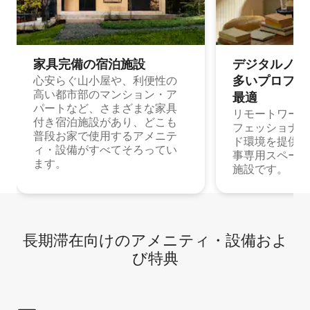
家具完備の宿⁠泊⁠施⁠設
デジタルノマド
多⁠いプ⁠ロ⁠フ⁠ェ⁠
心安らぐ山小屋や、利便性の
高い都市部のマンション・ア
最⁠適
パートなど、さまざまな家具
リモートワーク
付き宿泊施設があり、どこも
フェッショナル
普段お家で使用するアメニテ
ド環境を提供する
ィ・設備がすべてそろってい
事専用スペース
ます。
施設です。
長期滞在向け⁠のア⁠メ⁠ニ⁠テ⁠ィ⁠・設⁠備⁠およ
び特⁠典