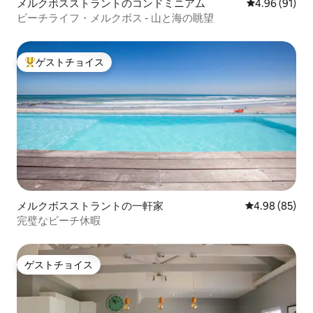
メルクボスストラントのコンドミニアム
レビュー91件
4.96 (91)
ビーチライフ・メルクボス - 山と海の眺望
ゲストチョイス
大好評のゲストチョイスです。
メルクボスストラントの一軒家
レビュー85件
4.98 (85)
完璧なビーチ休暇
ゲストチョイス
ゲストチョイス