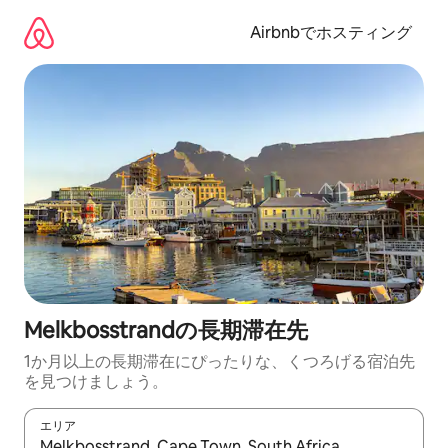
コ
ン
Airbnbでホスティング
テ
ン
ツ
に
ス
キ
ッ
プ
Melkbosstrandの長期滞在先
1か月以上の長期滞在にぴったりな、くつろげる宿泊先
を見つけましょう。
エリア
検索結果が表示されたら、上下の矢印キーを使って移動するか、