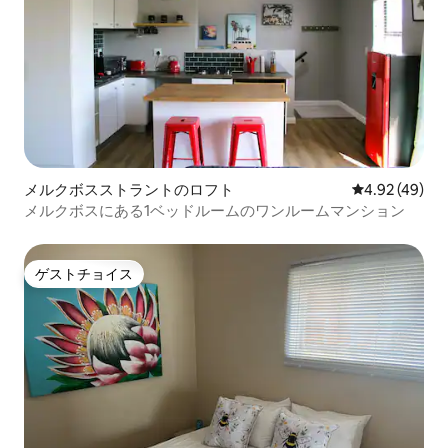
メルクボスストラントのロフト
レビュー49件
4.92 (49)
メルクボスにある1ベッドルームのワンルームマンション
ゲストチョイス
ゲストチョイス