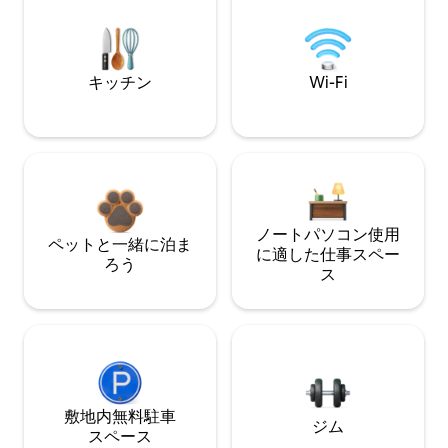
キッチン
Wi-Fi
ノートパソコン使用
ペットと一緒に泊ま
に適した仕事スペー
ろう
ス
敷地内無料駐⁠車
ジム
ス⁠ペ⁠ー⁠ス