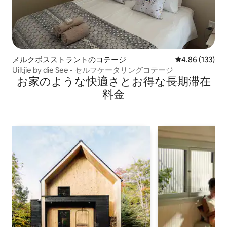
メルクボスストラントのコテージ
レビュー133件
4.86 (133)
Uiltjie by die See - セルフケータリングコテージ
お家のような快⁠適⁠さ⁠とお⁠得⁠な長⁠期⁠滞⁠在
料⁠金