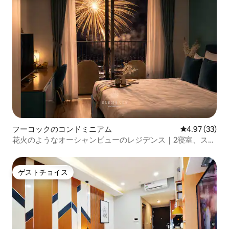
フーコックのコンドミニアム
レビュー33件
4.97 (33)
花火のようなオーシャンビューのレジデンス｜2寝室、スカ
イプール、ジム
ゲストチョイス
ゲストチョイス