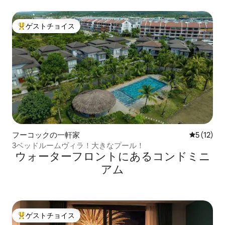
ゲストチョイス
大好評のゲストチョイスです。
フーコックの一軒家
レビュー1
5 (12)
3ベッドルームヴィラ！大きなプール！
ウォーターフロントにあるコンドミニ
アム
ゲストチョイス
大好評のゲストチョイスです。