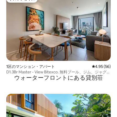
ゲストチョイス
1区のマンション・アパート
レビュー56件
4.95 (56)
D1.3Br Master - View Bitexco. 無料プール、ジム、ジャグジ
ウォーターフロントにある貸別荘
ー