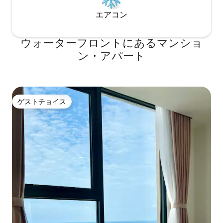
設備と施設をご利用いただけます。 私は
エアコン
HCMシティで長年にわたりF&B業界で働
き、フリーランスの写真家として活動し
ています。お気軽にお話ししたり、カフ
ウォーターフロントにあるマンショ
ェで遊んで、地元の料理、美術、写真に
ついて話し合いましょう。 ベトナムで最
ン・アパート
も活気ある街の中心部からわずか数歩の
ところにあり、大きな窓からはタマリン
ドの並ぶ通りとフランス植民地時代の建
築物が見渡せます。建物自体には、ブテ
ィックコーヒーショップやアートギャラ
ゲストチョイス
ゲストチョイス
リーがたくさんあります。 文字通りホー
チミン市の中心部に滞在しています。ビ
テクスコ金融タワーまで3分、ベンタン中
央バス駅まで10分、タクシーは玄関のす
ぐ前です。極東の真珠、サイゴンを探索
する準備をしましょう！