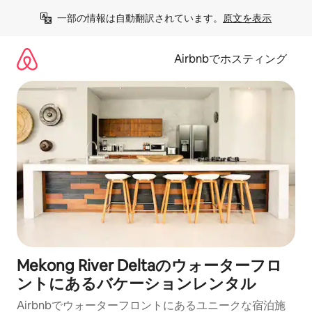
コ
一部の情報は自動翻訳されています。
原文を表示
ン
テ
ン
Airbnbでホスティング
ツ
に
ス
キ
ッ
プ
Mekong River Deltaのウォーターフロ
ントにあるバケーションレンタル
Airbnbでウォーターフロントにあるユニークな宿泊施