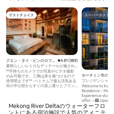
ゲストチョイス
スーパーホスト
ゲストチョイス
スーパーホスト
グエン・タイ・ビンのロフ
レビュー389件、5つ星中4.81
4.81 (389)
ト
素晴らしいレトロなディテールが施され
たクールなデザイナーズアパートメント
**手持ちのカメラでの写真やビデオ撮影
ホーチミン市のコ
のみ可能です。三脚は床を傷つけるので
ム
プレジデンシャル・
使用禁止です** -ベトナムで最も活気ある
心部 | オペラ・レ
街の中心部からすぐの並ぶ通りとフラン
Welcome to KaySt
ス植民地時代の建築物が見渡せる大きな
Residence – Metr
窓。 -静かで清潔なエリアにある3階（エ
Experience stunni
レベーターなし）のアパートに滞在しま
offer: • 🏙️ Upscale living in Saigon’s most
Mekong River Deltaのウォーターフロ
しょう。 - アパートは2名様が快適にご宿
prestigious condo • 📍 Prime location i
泊いただけます。 - 快適なマットレスの
the new Central Busi
ントにある宿泊施設で人気のアメニテ