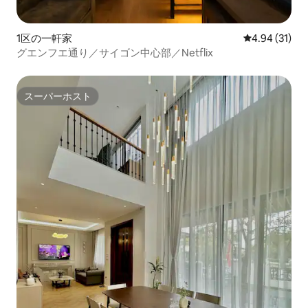
1区の一軒家
レビュー31件
4.94 (31)
グエンフエ通り／サイゴン中心部／Netflix
スーパーホスト
スーパーホスト