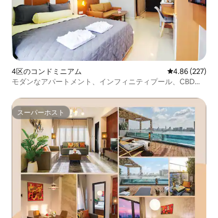
4区のコンドミニアム
レビュー227件
4.86 (227)
モダンなアパートメント、インフィニティプール、CBDの
ブイ・ヴィエンまで徒歩圏内
スーパーホスト
スーパーホスト