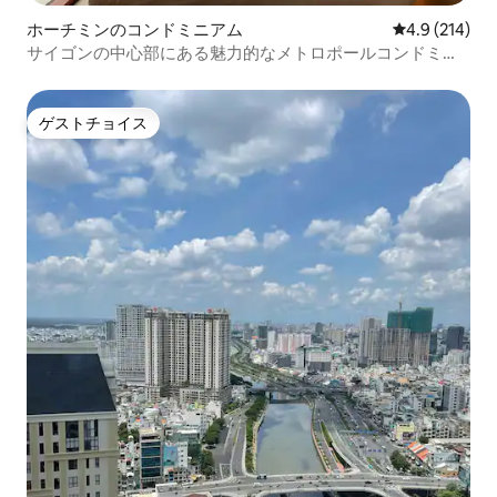
ホーチミンのコンドミニアム
レビュー214
4.9 (214)
サイゴンの中心部にある魅力的なメトロポールコンドミニ
アム！
ゲストチョイス
ゲストチョイス