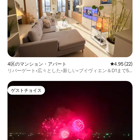
4区のマンション・アパート
レビュー22件
4.95 (22)
リバーゲート•広々とした•新しい•ブイヴィエン＆D1まで5
分
ゲストチョイス
ゲストチョイス