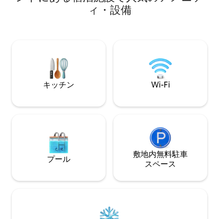
クイーンサイズベッド1台。 - 素敵なスピ
Breathtaking views
ィ・設備
ーカーシステムを備えた55インチの
downtown skyline • 🛏️ Hotel-styl
Android TVが、映画を見たり、夜に音楽
comfort with short-
でリラックスしたりするのに最適な雰囲
Perfect for busine
気を演出します。ChromecastとApple
excited to host yo
TV 4Kをご利用いただけます。 高速イン
ターネットで情報を検索できるiMac 22イ
ンチをご用意しました。 キッチンにはコ
ーヒー、紅茶、キッチン家電が完備され
キッチン
Wi-Fi
ており、お皿、プレート、ナイフ、フォ
ークを備えた家庭料理を楽しむことがで
きます。 - 洗濯機/乾燥機もご利用いただ
けます。 宿泊先への交通手段： - タクシ
ー：タンソンナット国際空港からタクシ
ーでグエンフエストリート（HCMシティ
のダウンタウン1区）まで行くと、私の家
から1分です。 - 私の家に向かう「90
敷地内無料駐⁠車
プール
Nguyễn Huệ street」の建物には、ブテ
ス⁠ペ⁠ー⁠ス
ィックコーヒーショップやアートギャラ
リーがたくさんあります。街のエッセン
スをじっくり楽しんでください。 - バ
ス：公共バスの利用を検討する場合は、
109番バスでベンタン駅に降り、そこから
徒歩約5分で私の家に着きます。すべての