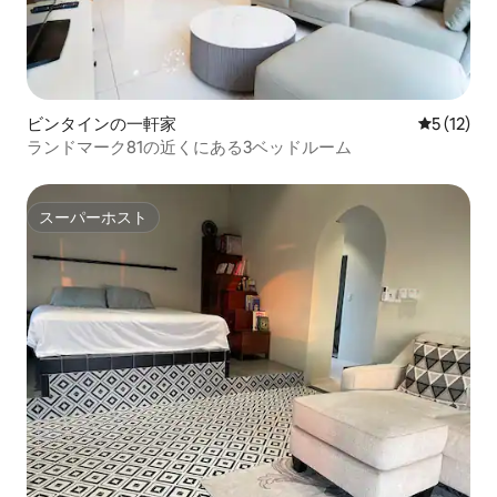
ビンタインの一軒家
レビュー1
5 (12)
ランドマーク81の近くにある3ベッドルーム
スーパーホスト
スーパーホスト