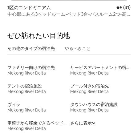
1区のコンドミニアム
レビュー4
5 (41)
中心部にある3ベッドルーム•ベッド3台•バスルーム2つ•高
層インフィニティプール
ぜひ訪⁠れ⁠た⁠い目⁠的⁠地
その他のタ⁠イ⁠プ⁠の宿⁠泊⁠先
やるべきこと
ファミリー向けの宿泊先
サービスアパートメントの宿泊施設
Mekong River Delta
Mekong River Delta
テントの宿泊施設
プール付きの宿泊先
Mekong River Delta
Mekong River Delta
ヴィラ
タウンハウスの宿泊施設
Mekong River Delta
Mekong River Delta
車椅子から移乗できるベッドがある宿泊施設
さらに表示
Mekong River Delta