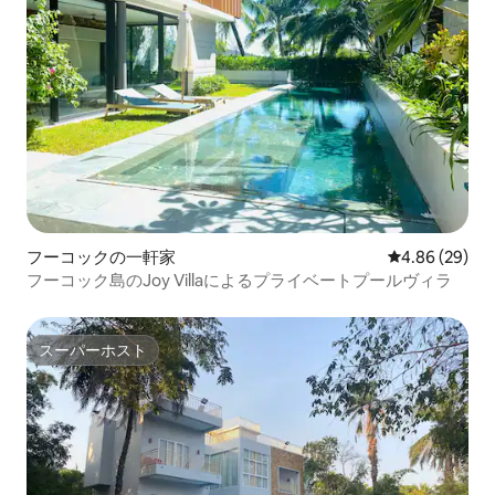
フーコックの一軒家
レビュー29件
4.86 (29)
フーコック島のJoy Villaによるプライベートプールヴィラ
スーパーホスト
スーパーホスト