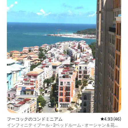
フーコックのコンドミニアム
レビュー46件
4.93 (46)
インフィニティプール - 2ベッドルーム - オーシャン＆花火