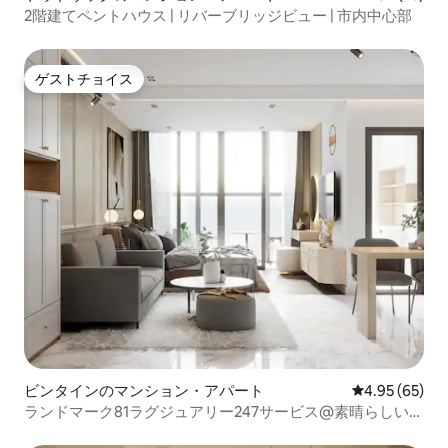
2階建てペントハウス | リバーブリッジビュー | 市内中心部
ゲストチョイス
ゲストチョイス
ビンタインのマンション・アパート
レビュー65件
4.95 (65)
ランドマーク81ラグジュアリー247サービス@素晴らしい眺
め