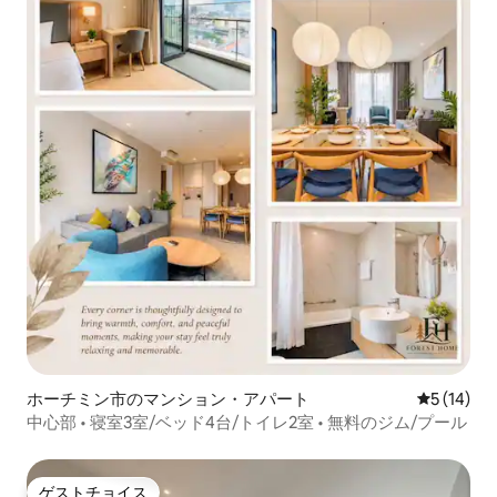
ホーチミン市のマンション・アパート
レビュー1
5 (14)
中心部 • 寝室3室/ベッド4台/トイレ2室 • 無料のジム/プール
ゲストチョイス