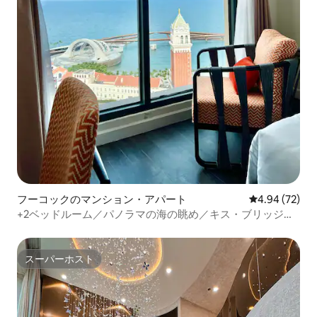
フーコックのマンション・アパート
レビュー72件
4.94 (72)
+2ベッドルーム／パノラマの海の眺め／キス・ブリッジ／
花火+
スーパーホスト
スーパーホスト