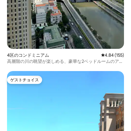
4区のコンドミニアム
レビュー155件
4.84 (155)
高層階の川の眺望が楽しめる、豪華な2ベッドルームのアパ
ート。無料ジム。
ゲストチョイス
ゲストチョイス