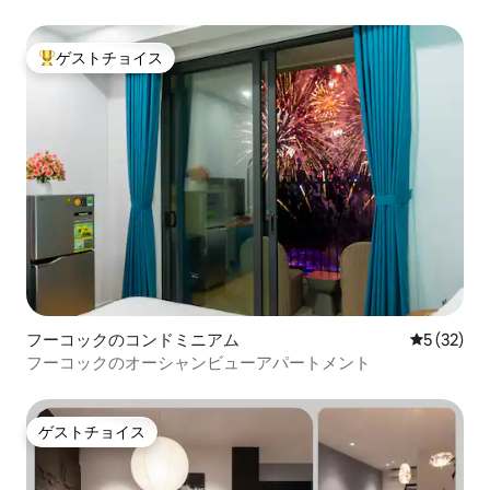
の景色 - サンセットタウン
ゲストチョイス
大好評のゲストチョイスです。
フーコックのコンドミニアム
レビュー3
5 (32)
フーコックのオーシャンビューアパートメント
ゲストチョイス
ゲストチョイス