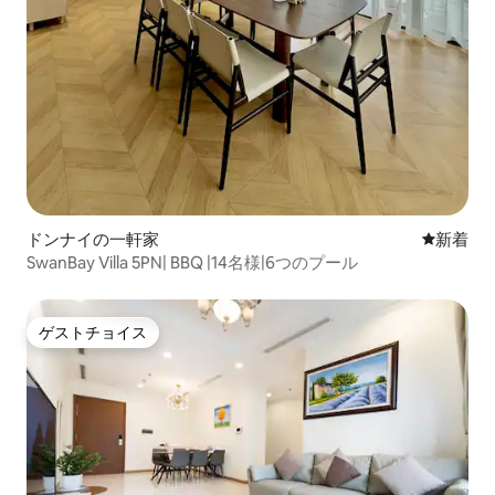
ドンナイの一軒家
新しい宿
新着
SwanBay Villa 5PN| BBQ |14名様|6つのプール
ゲストチョイス
ゲストチョイス