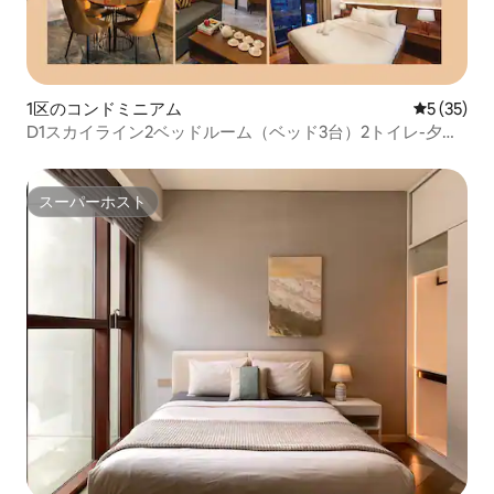
1区のコンドミニアム
レビュー3
5 (35)
D1スカイライン2ベッドルーム（ベッド3台）2トイレ-夕日
ビュー、スカイプール＆ジム
スーパーホスト
スーパーホスト