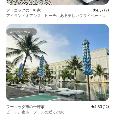
フーコックの一軒家
レビュー7件
4.57 (7)
アイランドオアシス、ビーチにある美しいプライベートヴ
ィラ
スーパーホスト
スーパーホスト
フーコック市の一軒家
レビュー12件
4.83 (12)
ビーチ、夜市、プールの近くの家