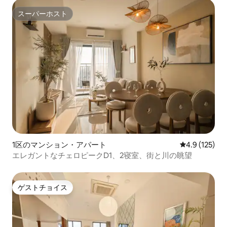
スーパーホスト
スーパーホスト
1区のマンション・アパート
レビュー125
4.9 (125)
エレガントなチェロピークD1、2寝室、街と川の眺望
ゲストチョイス
ゲストチョイス