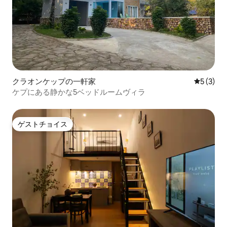
クラオンケップの一軒家
レビュー
5 (3)
ケプにある静かな5ベッドルームヴィラ
ゲストチョイス
ゲストチョイス