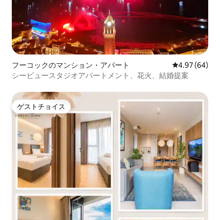
フーコックのマンション・アパート
レビュー64件
4.97 (64)
シービュースタジオアパートメント、花火、結婚提案
ゲストチョイス
ゲストチョイス